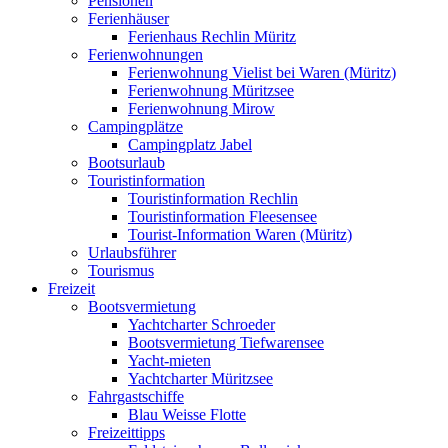
Pensionen
Ferienhäuser
Ferienhaus Rechlin Müritz
Ferienwohnungen
Ferienwohnung Vielist bei Waren (Müritz)
Ferienwohnung Müritzsee
Ferienwohnung Mirow
Campingplätze
Campingplatz Jabel
Bootsurlaub
Touristinformation
Touristinformation Rechlin
Touristinformation Fleesensee
Tourist-Information Waren (Müritz)
Urlaubsführer
Tourismus
Freizeit
Bootsvermietung
Yachtcharter Schroeder
Bootsvermietung Tiefwarensee
Yacht-mieten
Yachtcharter Müritzsee
Fahrgastschiffe
Blau Weisse Flotte
Freizeittipps