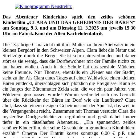
Das Abenteuer Kinderkino spielt den zeitlos schönen
Kinderfilm „CLARA UND DAS GEHEIMNIS DER BÄREN“
am Sonntag, 9.3. und am Dienstag 11. 3.2025 um jeweils 15.30
Uhr im Fabrik.Kino der Alten Kachelofenfabrik
Die 13-jährige Clara zieht mit ihrer Mutter zu ihrem Stiefvater in ein
kleines Bergdorf in den Schweizer Alpen. Clara liebt die Natur und
Streifzüge durch die Berge. Sie ist sehr naturverbunden und daher
stört es sie wenig, dass die Dorfbewohner mit der Familie nichts zu
tun haben wollen. Auch in der Schule hat das sensible Mädchen
keine Freunde. Nur Thomas, ebenfalls ein „Neuer aus der Stadt“,
steht zu ihr. Als Clara eines Tages auf einer Waldwiese einen kleinen
Bären entdeckt, überschlagen sich plötzlich die Ereignisse: Kann es
ein Junges der Bärenmutter Zelda sein, die vor ein paar Jahren von
Wilderern geschossen wurde? Warum verbreitet sich das Gerücht
über die Rückkehr der Bären im Dorf wie ein Lauffeuer? Clara
ahnt, dass sie einem riesigen Geheimnis auf der Spur ist, das weit in
die Vergangenheit reicht. Zusammen mit Thomas versucht Clara die
mysteriöse Dorfgeschichte zu ergründen und gerät dabei immer
tiefer in ein rätselhaftes Abenteuer... „Ein spannender, zeitlos
schöner Kinderfilm, der seine Geschichte in grandiosen Kinobildern
erzählt.“ Cinema Der Eintritt kostet sonntags 6,00 € p.P. und