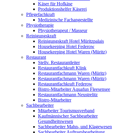
Käser für Hofkäse
Produktionshelfer Käserei
Pflegefachkraft
Medizinische Fachangestellte
Physiotherapie
Physiotherapeut / Masseur
Reinigungskraft
Reinigungskraft Hotel Müritzpalais
Housekeeping Hotel Federow
Housekeeping Hotel Waren (Müritz)
Restaurant
Stellv. Restaurantleiter
Restaurantfachkraft Klink
Restaurantfachmann Waren (Müritz)
Restaurantfachmann Waren (Müritz)
Restaurantfachkraft Federow
Bistro-Mitarbeiter Aquafun Fleesensee
Restaurantfachmann Neustrelitz
Bistro-Mitarbeiter
Sachbearbeiter
Mitarbeiter Tourismusverband
Kaufmännischer Sachbearbeiter
Gesundheitswesen
Sachbearbeiter Mahn- und Klagewesen
Sachbearbeiter Auftragsbearbeitung