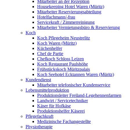
Mitarbeiter an der Rezeption
Housekeeping Hotel Waren (Müritz)
Mitarbeiter Reservierungsabteilung
Hotelfachmann/-frau
Servicekraft / Zimmerreinigung
Mitarbeiter Vermietungsbüro & Reservierung
Koch
Koch Pflegeheim Neustrelitz
Koch Waren (Müritz)
Küchenhelfer
Chef de Partie
Chefkoch Schloss Leizen
Koch Restaurant Paulshöhe
Frühstückskoch Müritzpalais
Koch Seehotel Ecktannen Waren (Müritz)
Kundendienst
Mitarbeiter telefonischer Kundenservice
Lebensmittelproduktion
Produktionsleiter Freiland-Legehennenfarmen
Landwirt / Servicetechniker
Käser für Hofkäse
Produktionshelfer Käserei
Pflegefachkraft
Medizinische Fachangestellte
Physiotherapie