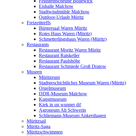
Feldsteinscheune Bollewick
Eishalle Malchow
Stadtwindmühle Malchow
Outdoor-Urlaub Müritz
Freizeittreffs
Bürgersaal Waren Müritz
Rotes Haus Waren (Müritz)
Schmetterlingshaus Waren (Müritz)
Restaurants
Restaurant Moritz Waren Müritz
Restaurant Ratskeller
Restaurant Paulshöhe
Restaurant Schmiede Groß Dratow
Museen
Müritzeum
Stadtgeschichtliches Museum Waren (Müritz)
Orgelmuseum
DDR-Museum Malchow
Kunstmuseum
Kiek in un wunner di!
Agroneum Alt Schwerin
Schliemann-Museum Ankershagen
Müritzsail
Müritz-Saga
Müritzschwimmen