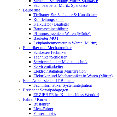
Stellenausschreibung Müritz-Sparkasse
Sachbearbeiter Müritz-Sparkasse
Bauberufe
Tiefbauer, Straßenbauer & Kanalbauer
Rohrleitungsbauer
Kalkulator / Bauleiter
Baumaschinenführer
Planungsingenieur Waren (Müritz):
Bauleiter MOT
Leitplankenmonteur in Waren (Müritz)
Elektriker und Mechatroniker
Schlosser/Techniker
Techniker/Schlosser
Servicetechniker Medizintechnik
Servicemitarbeiter
Elektroinstallateur Müritzregion
Elektriker und Mechatroniker in Waren (Müritz)
Freie Arbeitsstellen IT-Branche
Fachinformatiker Systemintegration
Erzieher / Sozialpädagogen
ERZIEHER im Kinderschloss Wendorf
Fahrer / Kurier
Busfahrer
Lkw-Fahrer
Fahrer Imbiss