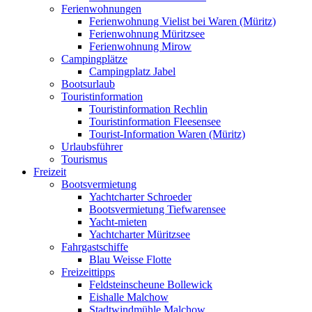
Ferienwohnungen
Ferienwohnung Vielist bei Waren (Müritz)
Ferienwohnung Müritzsee
Ferienwohnung Mirow
Campingplätze
Campingplatz Jabel
Bootsurlaub
Touristinformation
Touristinformation Rechlin
Touristinformation Fleesensee
Tourist-Information Waren (Müritz)
Urlaubsführer
Tourismus
Freizeit
Bootsvermietung
Yachtcharter Schroeder
Bootsvermietung Tiefwarensee
Yacht-mieten
Yachtcharter Müritzsee
Fahrgastschiffe
Blau Weisse Flotte
Freizeittipps
Feldsteinscheune Bollewick
Eishalle Malchow
Stadtwindmühle Malchow