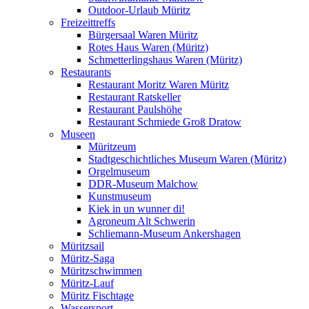
Outdoor-Urlaub Müritz
Freizeittreffs
Bürgersaal Waren Müritz
Rotes Haus Waren (Müritz)
Schmetterlingshaus Waren (Müritz)
Restaurants
Restaurant Moritz Waren Müritz
Restaurant Ratskeller
Restaurant Paulshöhe
Restaurant Schmiede Groß Dratow
Museen
Müritzeum
Stadtgeschichtliches Museum Waren (Müritz)
Orgelmuseum
DDR-Museum Malchow
Kunstmuseum
Kiek in un wunner di!
Agroneum Alt Schwerin
Schliemann-Museum Ankershagen
Müritzsail
Müritz-Saga
Müritzschwimmen
Müritz-Lauf
Müritz Fischtage
Wassersport