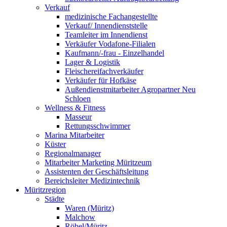
Verkauf
medizinische Fachangestellte
Verkauf/ Innendienststelle
Teamleiter im Innendienst
Verkäufer Vodafone-Filialen
Kaufmann/-frau - Einzelhandel
Lager & Logistik
Fleischereifachverkäufer
Verkäufer für Hofkäse
Außendienstmitarbeiter Agropartner Neu
Schloen
Wellness & Fitness
Masseur
Rettungsschwimmer
Marina Mitarbeiter
Küster
Regionalmanager
Mitarbeiter Marketing Müritzeum
Assistenten der Geschäftsleitung
Bereichsleiter Medizintechnik
Müritzregion
Städte
Waren (Müritz)
Malchow
Röbel/Müritz