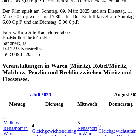
dienstags 5,00 € p.P. Die Karten sind an der Kinokasse erhältlich.
Der Film spielt am Sonntag, 09. März 2025 und am Dienstag, 11.
März 2025 jeweils um 15.30 Uhr. Der Eintritt kostet am Sonntag
6,00 € p.P. und am Dienstag, 5,00 € p.P.
Fabrik. Kino Alte Kachelofenfabrik
Basiskulturfabrik GmbH
Sandberg 3a
D-17235 Neustrelitz
Tel.: 03981 203145
Veranstaltungen in Waren (Müritz), Röbel/Müritz,
Malchow, Penzlin und Rechlin zwischen Müritz und
Fleesensee.
< Juli 2026
August 20
Montag
Dienstag
Mittwoch
Donnerstag
3
Malkurs
5
4
6
Rehasport in
Rehasport
Gleichgewichtstraining
Gleichgewichtstrai
Waren
in Waren