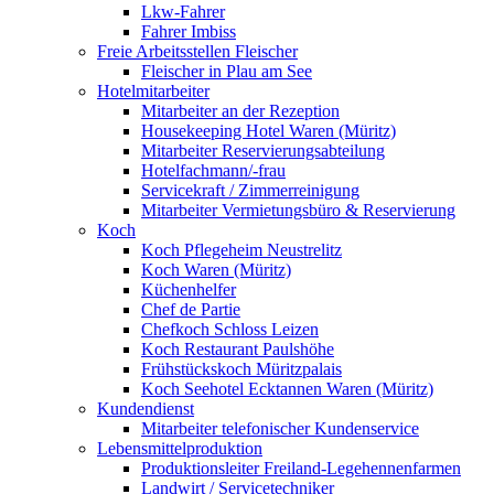
Lkw-Fahrer
Fahrer Imbiss
Freie Arbeitsstellen Fleischer
Fleischer in Plau am See
Hotelmitarbeiter
Mitarbeiter an der Rezeption
Housekeeping Hotel Waren (Müritz)
Mitarbeiter Reservierungsabteilung
Hotelfachmann/-frau
Servicekraft / Zimmerreinigung
Mitarbeiter Vermietungsbüro & Reservierung
Koch
Koch Pflegeheim Neustrelitz
Koch Waren (Müritz)
Küchenhelfer
Chef de Partie
Chefkoch Schloss Leizen
Koch Restaurant Paulshöhe
Frühstückskoch Müritzpalais
Koch Seehotel Ecktannen Waren (Müritz)
Kundendienst
Mitarbeiter telefonischer Kundenservice
Lebensmittelproduktion
Produktionsleiter Freiland-Legehennenfarmen
Landwirt / Servicetechniker