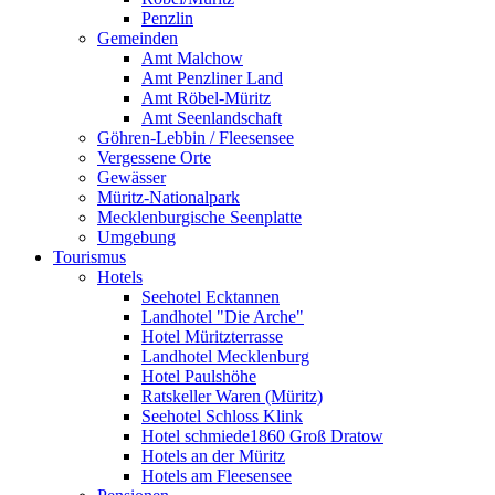
Penzlin
Gemeinden
Amt Malchow
Amt Penzliner Land
Amt Röbel-Müritz
Amt Seenlandschaft
Göhren-Lebbin / Fleesensee
Vergessene Orte
Gewässer
Müritz-Nationalpark
Mecklenburgische Seenplatte
Umgebung
Tourismus
Hotels
Seehotel Ecktannen
Landhotel "Die Arche"
Hotel Müritzterrasse
Landhotel Mecklenburg
Hotel Paulshöhe
Ratskeller Waren (Müritz)
Seehotel Schloss Klink
Hotel schmiede1860 Groß Dratow
Hotels an der Müritz
Hotels am Fleesensee