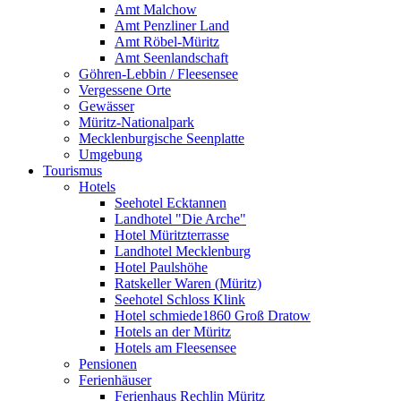
Amt Malchow
Amt Penzliner Land
Amt Röbel-Müritz
Amt Seenlandschaft
Göhren-Lebbin / Fleesensee
Vergessene Orte
Gewässer
Müritz-Nationalpark
Mecklenburgische Seenplatte
Umgebung
Tourismus
Hotels
Seehotel Ecktannen
Landhotel "Die Arche"
Hotel Müritzterrasse
Landhotel Mecklenburg
Hotel Paulshöhe
Ratskeller Waren (Müritz)
Seehotel Schloss Klink
Hotel schmiede1860 Groß Dratow
Hotels an der Müritz
Hotels am Fleesensee
Pensionen
Ferienhäuser
Ferienhaus Rechlin Müritz