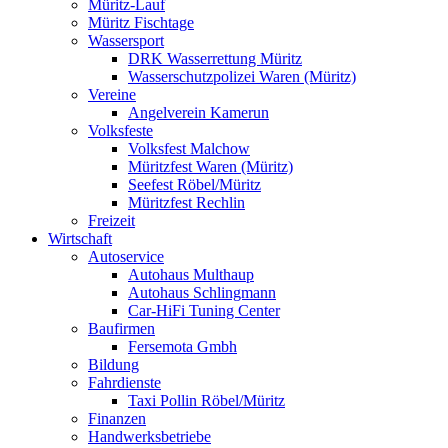
Müritz-Lauf
Müritz Fischtage
Wassersport
DRK Wasserrettung Müritz
Wasserschutzpolizei Waren (Müritz)
Vereine
Angelverein Kamerun
Volksfeste
Volksfest Malchow
Müritzfest Waren (Müritz)
Seefest Röbel/Müritz
Müritzfest Rechlin
Freizeit
Wirtschaft
Autoservice
Autohaus Multhaup
Autohaus Schlingmann
Car-HiFi Tuning Center
Baufirmen
Fersemota Gmbh
Bildung
Fahrdienste
Taxi Pollin Röbel/Müritz
Finanzen
Handwerksbetriebe