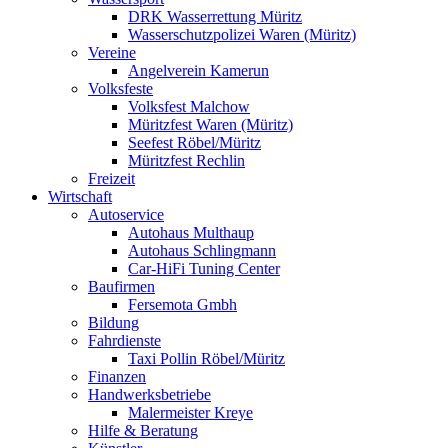
DRK Wasserrettung Müritz
Wasserschutzpolizei Waren (Müritz)
Vereine
Angelverein Kamerun
Volksfeste
Volksfest Malchow
Müritzfest Waren (Müritz)
Seefest Röbel/Müritz
Müritzfest Rechlin
Freizeit
Wirtschaft
Autoservice
Autohaus Multhaup
Autohaus Schlingmann
Car-HiFi Tuning Center
Baufirmen
Fersemota Gmbh
Bildung
Fahrdienste
Taxi Pollin Röbel/Müritz
Finanzen
Handwerksbetriebe
Malermeister Kreye
Hilfe & Beratung