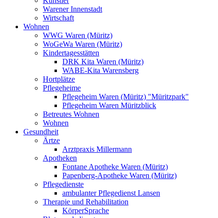
Künstler
Warener Innenstadt
Wirtschaft
Wohnen
WWG Waren (Müritz)
WoGeWa Waren (Müritz)
Kindertagesstätten
DRK Kita Waren (Müritz)
WABE-Kita Warensberg
Hortplätze
Pflegeheime
Pflegeheim Waren (Müritz) "Müritzpark"
Pflegeheim Waren Müritzblick
Betreutes Wohnen
Wohnen
Gesundheit
Ärtze
Arztpraxis Millermann
Apotheken
Fontane Apotheke Waren (Müritz)
Papenberg-Apotheke Waren (Müritz)
Pflegedienste
ambulanter Pflegedienst Lansen
Therapie und Rehabilitation
KörperSprache