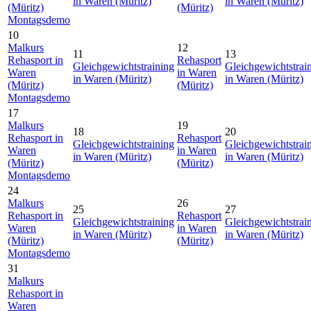
in Waren (Müritz)
in Waren (Müritz)
(Müritz)
(Müritz)
Montagsdemo
10
Malkurs
12
11
13
Rehasport in
Rehasport
Gleichgewichtstraining
Gleichgewichtstrai
Waren
in Waren
in Waren (Müritz)
in Waren (Müritz)
(Müritz)
(Müritz)
Montagsdemo
17
Malkurs
19
18
20
Rehasport in
Rehasport
Gleichgewichtstraining
Gleichgewichtstrai
Waren
in Waren
in Waren (Müritz)
in Waren (Müritz)
(Müritz)
(Müritz)
Montagsdemo
24
Malkurs
26
25
27
Rehasport in
Rehasport
Gleichgewichtstraining
Gleichgewichtstrai
Waren
in Waren
in Waren (Müritz)
in Waren (Müritz)
(Müritz)
(Müritz)
Montagsdemo
31
Malkurs
Rehasport in
Waren