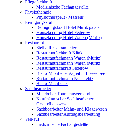
Pflegefachkraft
Medizinische Fachangestellte
Physiotherapie
Physiotherapeut / Masseur
Reinigungskraft
Reinigungskraft Hotel Müritzpalais
Housekeeping Hotel Federow
Housekeeping Hotel Waren (Müritz)
Restaurant
Stellv. Restaurantleiter
Restaurantfachkraft Klink
Restaurantfachmann Waren (Müritz)
Restaurantfachmann Waren (Müritz)
Restaurantfachkraft Federow
Bistro-Mitarbeiter Aquafun Fleesensee
Restaurantfachmann Neustrelitz
Bistro-Mitarbeiter
Sachbearbeiter
Mitarbeiter Tourismusverband
Kaufmännischer Sachbearbeiter
Gesundheitswesen
Sachbearbeiter Mahn- und Klagewesen
Sachbearbeiter Auftragsbearbeitung
Verkauf
medizinische Fachangestellte