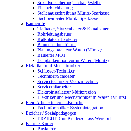
Sozialversicherungsfachangestellte
Finanzbuchhaltung
Stellenausschreibung Müritz-Sparkasse
Sachbearbeiter Müritz-Sparkasse
Bauberufe
Tiefbauer, Straßenbauer & Kanalbauer
Rohrleitungsbauer
Kalkulator / Bauleiter
Baumaschinenführer
Planungsingenieur Waren (Müritz):
Bauleiter MOT
Leitplankenmonteur in Waren (Müritz)
Elektriker und Mechatroniker
Schlosser/Techniker
Techniker/Schlosser
Servicetechniker Medizintechnik
Servicemitarbeiter
Elektroinstallateur Müritzregion
Elektriker und Mechatroniker in Waren (Müritz)
Freie Arbeitsstellen IT-Branche
Fachinformatiker Systemintegration
Erzieher / Sozialpädagogen
ERZIEHER im Kinderschloss Wendorf
Fahrer / Kurier
Busfahrer