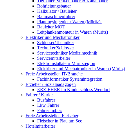
Tiefbauer, Straßenbauer & Kanalbauer
Rohrleitungsbauer
Kalkulator / Bauleiter
Baumaschinenführer
Planungsingenieur Waren (Müritz):
Bauleiter MOT
Leitplankenmonteur in Waren (Müritz)
Elektriker und Mechatroniker
Schlosser/Techniker
Techniker/Schlosser
Servicetechniker Medizintechnik
Servicemitarbeiter
Elektroinstallateur Müritzregion
Elektriker und Mechatroniker in Waren (Müritz)
Freie Arbeitsstellen IT-Branche
Fachinformatiker Systemintegration
Erzieher / Sozialpädagogen
ERZIEHER im Kinderschloss Wendorf
Fahrer / Kurier
Busfahrer
Lkw-Fahrer
Fahrer Imbiss
Freie Arbeitsstellen Fleischer
Fleischer in Plau am See
Hotelmitarbeiter