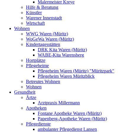
Malermeister Kreye
Hilfe & Beratung
Künstler
Warener Innenstadt
Wirtschaft
Wohnen
WWG Waren (Müritz)
WoGeWa Waren (Müritz)
Kindertagesstätten
DRK Kita Waren (Müritz)
WABE-Kita Warensberg
Hortplätze
Pflegeheime
Pflegeheim Waren (Müritz) "Müritzpark"
Pflegeheim Waren Müritzblick
Betreutes Wohnen
Wohnen
Gesundheit
Ärtze
Arztpraxis Millermann
Apotheken
Fontane Apotheke Waren (Müritz)
Papenberg-Apotheke Waren (Müritz)
Pflegedienste
ambulanter Pflegedienst Lansen