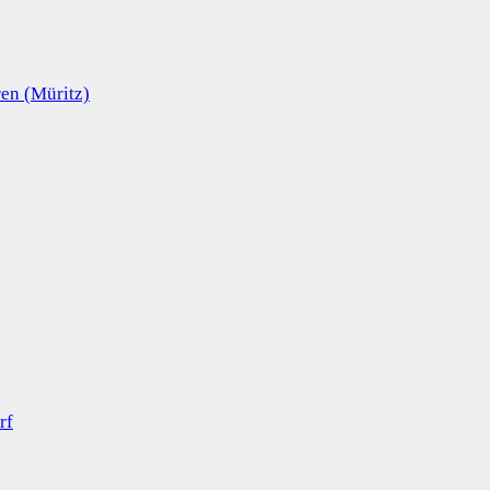
en (Müritz)
rf