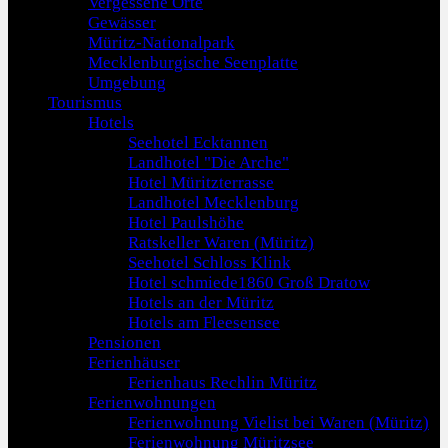
Vergessene Orte
Gewässer
Müritz-Nationalpark
Mecklenburgische Seenplatte
Umgebung
Tourismus
Hotels
Seehotel Ecktannen
Landhotel "Die Arche"
Hotel Müritzterrasse
Landhotel Mecklenburg
Hotel Paulshöhe
Ratskeller Waren (Müritz)
Seehotel Schloss Klink
Hotel schmiede1860 Groß Dratow
Hotels an der Müritz
Hotels am Fleesensee
Pensionen
Ferienhäuser
Ferienhaus Rechlin Müritz
Ferienwohnungen
Ferienwohnung Vielist bei Waren (Müritz)
Ferienwohnung Müritzsee