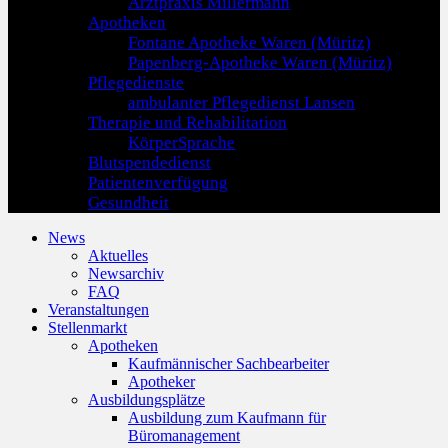
Arztpraxis Millermann
Apotheken
Fontane Apotheke Waren (Müritz)
Papenberg-Apotheke Waren (Müritz)
Pflegedienste
ambulanter Pflegedienst Lansen
Therapie und Rehabilitation
KörperSprache
Blutspendedienst
Patientenverfügung
Gesundheit
News
Aktuelles
Newsarchiv
FAQ
Veranstaltungen
Stellenmarkt
Apotheken
Kaufmännischer Sachbearbeiter
Apotheker
Ausbildungsplätze
Ausbildung zum Kaufmann für
Büromanagement