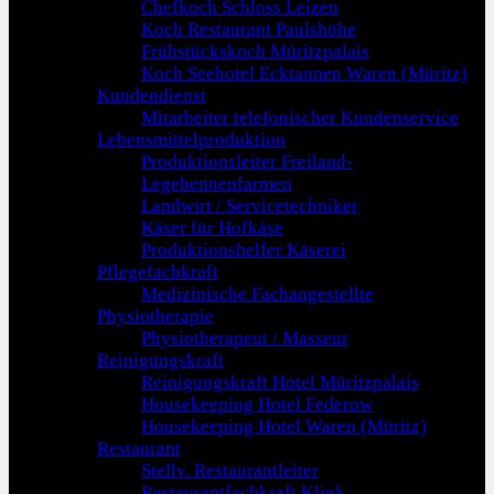
Chefkoch Schloss Leizen
Koch Restaurant Paulshöhe
Frühstückskoch Müritzpalais
Koch Seehotel Ecktannen Waren (Müritz)
Kundendienst
Mitarbeiter telefonischer Kundenservice
Lebensmittelproduktion
Produktionsleiter Freiland-
Legehennenfarmen
Landwirt / Servicetechniker
Käser für Hofkäse
Produktionshelfer Käserei
Pflegefachkraft
Medizinische Fachangestellte
Physiotherapie
Physiotherapeut / Masseur
Reinigungskraft
Reinigungskraft Hotel Müritzpalais
Housekeeping Hotel Federow
Housekeeping Hotel Waren (Müritz)
Restaurant
Stellv. Restaurantleiter
Restaurantfachkraft Klink