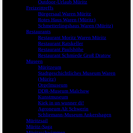
Outdoor-Urlaub Müritz
Freizeittreffs
Bürgersaal Waren Müritz
Rotes Haus Waren (Müritz)
Schmetterlingshaus Waren (Müritz)
Restaurants
Restaurant Moritz Waren Müritz
Restaurant Ratskeller
Restaurant Paulshöhe
Restaurant Schmiede Groß Dratow
Museen
Müritzeum
Stadtgeschichtliches Museum Waren
(Müritz)
Orgelmuseum
DDR-Museum Malchow
Kunstmuseum
Kiek in un wunner di!
Agroneum Alt Schwerin
Schliemann-Museum Ankershagen
Müritzsail
Müritz-Saga
Müritzschwimmen