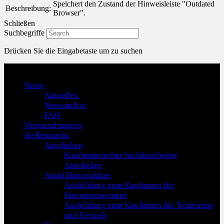
Speichert den Zustand der Hinweisleiste "Outdated
Beschreibung:
Browser".
Schließen
Suchbegriffe
Drücken Sie die Eingabetaste um zu suchen
Menu
News
Aktuelles
Newsarchiv
FAQ
Veranstaltungen
Stellenmarkt
Apotheken
Kaufmännischer Sachbearbeiter
Apotheker
Ausbildungsplätze
Ausbildung zum Kaufmann für
Büromanagement
Ausbildung zum Kaufmann für Tourismus
und Freizeit