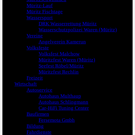
Müritz-Lauf
Müritz Fischtage
Wassersport
DRK Wasserrettung Müritz
Wasserschutzpolizei Waren (Müritz)
Vereine
Angelverein Kamerun
Volksfeste
Volksfest Malchow
Müritzfest Waren (Müritz)
Seefest Röbel/Müritz
Müritzfest Rechlin
Freizeit
Wirtschaft
Autoservice
Autohaus Multhaup
Autohaus Schlingmann
Car-HiFi Tuning Center
Baufirmen
Fersemota Gmbh
Bildung
Fahrdienste