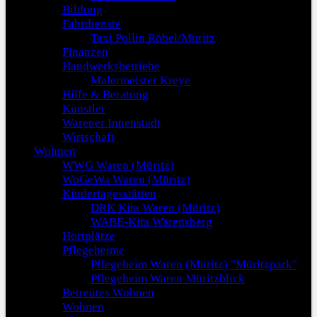
Bildung
Fahrdienste
Taxi Pollin Röbel/Müritz
Finanzen
Handwerksbetriebe
Malermeister Kreye
Hilfe & Beratung
Künstler
Warener Innenstadt
Wirtschaft
Wohnen
WWG Waren (Müritz)
WoGeWa Waren (Müritz)
Kindertagesstätten
DRK Kita Waren (Müritz)
WABE-Kita Warensberg
Hortplätze
Pflegeheime
Pflegeheim Waren (Müritz) "Müritzpark"
Pflegeheim Waren Müritzblick
Betreutes Wohnen
Wohnen