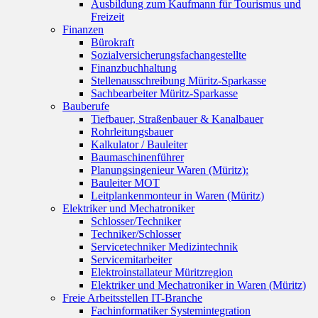
Ausbildung zum Kaufmann für Tourismus und
Freizeit
Finanzen
Bürokraft
Sozialversicherungsfachangestellte
Finanzbuchhaltung
Stellenausschreibung Müritz-Sparkasse
Sachbearbeiter Müritz-Sparkasse
Bauberufe
Tiefbauer, Straßenbauer & Kanalbauer
Rohrleitungsbauer
Kalkulator / Bauleiter
Baumaschinenführer
Planungsingenieur Waren (Müritz):
Bauleiter MOT
Leitplankenmonteur in Waren (Müritz)
Elektriker und Mechatroniker
Schlosser/Techniker
Techniker/Schlosser
Servicetechniker Medizintechnik
Servicemitarbeiter
Elektroinstallateur Müritzregion
Elektriker und Mechatroniker in Waren (Müritz)
Freie Arbeitsstellen IT-Branche
Fachinformatiker Systemintegration