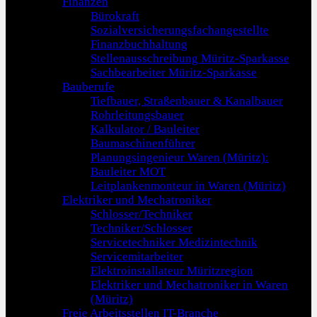
Finanzen
Bürokraft
Sozialversicherungsfachangestellte
Finanzbuchhaltung
Stellenausschreibung Müritz-Sparkasse
Sachbearbeiter Müritz-Sparkasse
Bauberufe
Tiefbauer, Straßenbauer & Kanalbauer
Rohrleitungsbauer
Kalkulator / Bauleiter
Baumaschinenführer
Planungsingenieur Waren (Müritz):
Bauleiter MOT
Leitplankenmonteur in Waren (Müritz)
Elektriker und Mechatroniker
Schlosser/Techniker
Techniker/Schlosser
Servicetechniker Medizintechnik
Servicemitarbeiter
Elektroinstallateur Müritzregion
Elektriker und Mechatroniker in Waren
(Müritz)
Freie Arbeitsstellen IT-Branche