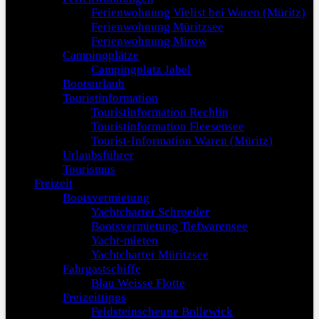
Ferienwohnung Vielist bei Waren (Müritz)
Ferienwohnung Müritzsee
Ferienwohnung Mirow
Campingplätze
Campingplatz Jabel
Bootsurlaub
Touristinformation
Touristinformation Rechlin
Touristinformation Fleesensee
Tourist-Information Waren (Müritz)
Urlaubsführer
Tourismus
Freizeit
Bootsvermietung
Yachtcharter Schroeder
Bootsvermietung Tiefwarensee
Yacht-mieten
Yachtcharter Müritzsee
Fahrgastschiffe
Blau Weisse Flotte
Freizeittipps
Feldsteinscheune Bollewick