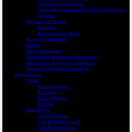
Verkäufer für Hofkäse
Außendienstmitarbeiter Agropartner Neu
Schloen
Wellness & Fitness
Masseur
Rettungsschwimmer
Marina Mitarbeiter
Küster
Regionalmanager
Mitarbeiter Marketing Müritzeum
Assistenten der Geschäftsleitung
Bereichsleiter Medizintechnik
Müritzregion
Städte
Waren (Müritz)
Malchow
Röbel/Müritz
Penzlin
Gemeinden
Amt Malchow
Amt Penzliner Land
Amt Röbel-Müritz