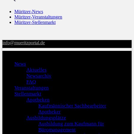
Müritzer-News
Müritzer-Veranstaltungen
Müritzer-Stellenmarkt
info@mueritzportal.de
Menu
News
Aktuelles
Newsarchiv
FAQ
Veranstaltungen
Stellenmarkt
Apotheken
Kaufmännischer Sachbearbeiter
Apotheker
Ausbildungsplätze
Ausbildung zum Kaufmann für
Büromanagement