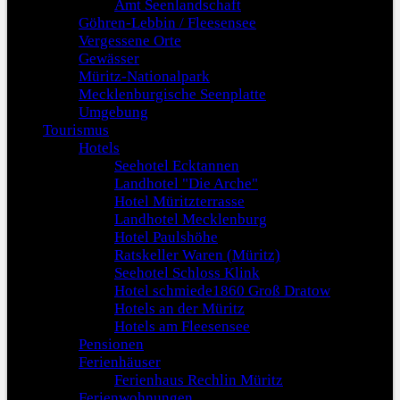
Amt Seenlandschaft
Göhren-Lebbin / Fleesensee
Vergessene Orte
Gewässer
Müritz-Nationalpark
Mecklenburgische Seenplatte
Umgebung
Tourismus
Hotels
Seehotel Ecktannen
Landhotel "Die Arche"
Hotel Müritzterrasse
Landhotel Mecklenburg
Hotel Paulshöhe
Ratskeller Waren (Müritz)
Seehotel Schloss Klink
Hotel schmiede1860 Groß Dratow
Hotels an der Müritz
Hotels am Fleesensee
Pensionen
Ferienhäuser
Ferienhaus Rechlin Müritz
Ferienwohnungen