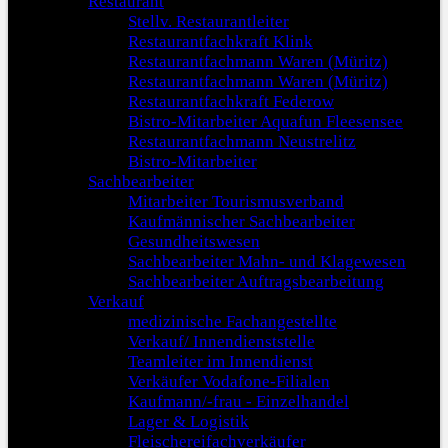
Restaurant
Stellv. Restaurantleiter
Restaurantfachkraft Klink
Restaurantfachmann Waren (Müritz)
Restaurantfachmann Waren (Müritz)
Restaurantfachkraft Federow
Bistro-Mitarbeiter Aquafun Fleesensee
Restaurantfachmann Neustrelitz
Bistro-Mitarbeiter
Sachbearbeiter
Mitarbeiter Tourismusverband
Kaufmännischer Sachbearbeiter
Gesundheitswesen
Sachbearbeiter Mahn- und Klagewesen
Sachbearbeiter Auftragsbearbeitung
Verkauf
medizinische Fachangestellte
Verkauf/ Innendienststelle
Teamleiter im Innendienst
Verkäufer Vodafone-Filialen
Kaufmann/-frau - Einzelhandel
Lager & Logistik
Fleischereifachverkäufer