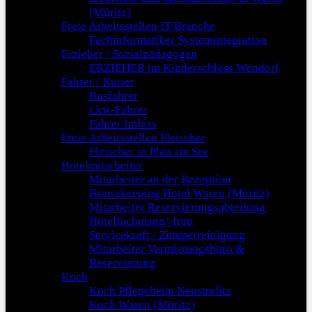
(Müritz)
Freie Arbeitsstellen IT-Branche
Fachinformatiker Systemintegration
Erzieher / Sozialpädagogen
ERZIEHER im Kinderschloss Wendorf
Fahrer / Kurier
Busfahrer
Lkw-Fahrer
Fahrer Imbiss
Freie Arbeitsstellen Fleischer
Fleischer in Plau am See
Hotelmitarbeiter
Mitarbeiter an der Rezeption
Housekeeping Hotel Waren (Müritz)
Mitarbeiter Reservierungsabteilung
Hotelfachmann/-frau
Servicekraft / Zimmerreinigung
Mitarbeiter Vermietungsbüro &
Reservierung
Koch
Koch Pflegeheim Neustrelitz
Koch Waren (Müritz)