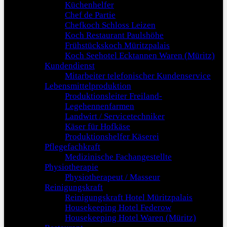
Küchenhelfer
Chef de Partie
Chefkoch Schloss Leizen
Koch Restaurant Paulshöhe
Frühstückskoch Müritzpalais
Koch Seehotel Ecktannen Waren (Müritz)
Kundendienst
Mitarbeiter telefonischer Kundenservice
Lebensmittelproduktion
Produktionsleiter Freiland-
Legehennenfarmen
Landwirt / Servicetechniker
Käser für Hofkäse
Produktionshelfer Käserei
Pflegefachkraft
Medizinische Fachangestellte
Physiotherapie
Physiotherapeut / Masseur
Reinigungskraft
Reinigungskraft Hotel Müritzpalais
Housekeeping Hotel Federow
Housekeeping Hotel Waren (Müritz)