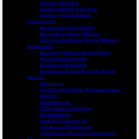
Eishalle Malchow
Stadtwindmühle Malchow
Outdoor-Urlaub Müritz
Freizeittreffs
Bürgersaal Waren Müritz
Rotes Haus Waren (Müritz)
Schmetterlingshaus Waren (Müritz)
Restaurants
Restaurant Moritz Waren Müritz
Restaurant Ratskeller
Restaurant Paulshöhe
Restaurant Schmiede Groß Dratow
Museen
Müritzeum
Stadtgeschichtliches Museum Waren
(Müritz)
Orgelmuseum
DDR-Museum Malchow
Kunstmuseum
Kiek in un wunner di!
Agroneum Alt Schwerin
Schliemann-Museum Ankershagen