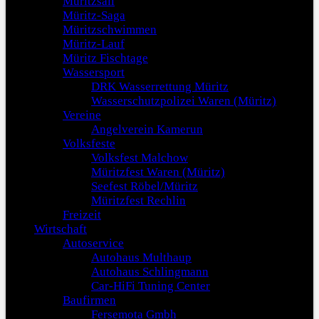
Müritzsail
Müritz-Saga
Müritzschwimmen
Müritz-Lauf
Müritz Fischtage
Wassersport
DRK Wasserrettung Müritz
Wasserschutzpolizei Waren (Müritz)
Vereine
Angelverein Kamerun
Volksfeste
Volksfest Malchow
Müritzfest Waren (Müritz)
Seefest Röbel/Müritz
Müritzfest Rechlin
Freizeit
Wirtschaft
Autoservice
Autohaus Multhaup
Autohaus Schlingmann
Car-HiFi Tuning Center
Baufirmen
Fersemota Gmbh