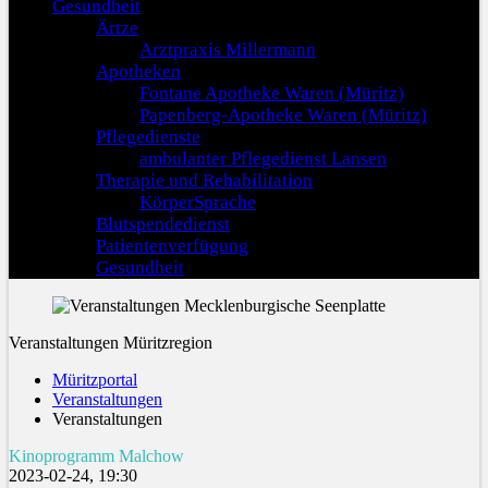
Gesundheit
Ärtze
Arztpraxis Millermann
Apotheken
Fontane Apotheke Waren (Müritz)
Papenberg-Apotheke Waren (Müritz)
Pflegedienste
ambulanter Pflegedienst Lansen
Therapie und Rehabilitation
KörperSprache
Blutspendedienst
Patientenverfügung
Gesundheit
Veranstaltungen Müritzregion
Müritzportal
Veranstaltungen
Veranstaltungen
Kinoprogramm Malchow
2023-02-24, 19:30