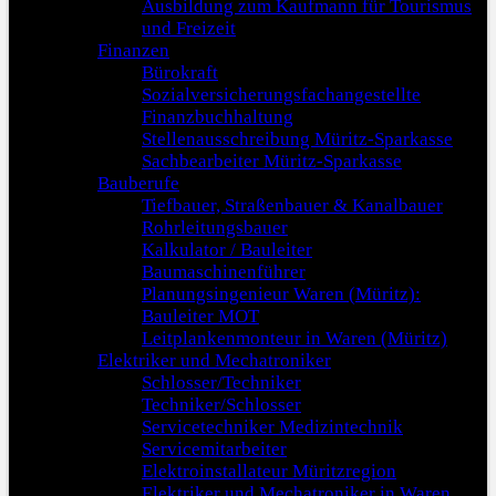
Ausbildung zum Kaufmann für Tourismus
und Freizeit
Finanzen
Bürokraft
Sozialversicherungsfachangestellte
Finanzbuchhaltung
Stellenausschreibung Müritz-Sparkasse
Sachbearbeiter Müritz-Sparkasse
Bauberufe
Tiefbauer, Straßenbauer & Kanalbauer
Rohrleitungsbauer
Kalkulator / Bauleiter
Baumaschinenführer
Planungsingenieur Waren (Müritz):
Bauleiter MOT
Leitplankenmonteur in Waren (Müritz)
Elektriker und Mechatroniker
Schlosser/Techniker
Techniker/Schlosser
Servicetechniker Medizintechnik
Servicemitarbeiter
Elektroinstallateur Müritzregion
Elektriker und Mechatroniker in Waren