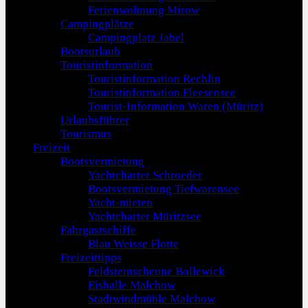
Ferienwohnung Mirow
Campingplätze
Campingplatz Jabel
Bootsurlaub
Touristinformation
Touristinformation Rechlin
Touristinformation Fleesensee
Tourist-Information Waren (Müritz)
Urlaubsführer
Tourismus
Freizeit
Bootsvermietung
Yachtcharter Schroeder
Bootsvermietung Tiefwarensee
Yacht-mieten
Yachtcharter Müritzsee
Fahrgastschiffe
Blau Weisse Flotte
Freizeittipps
Feldsteinscheune Bollewick
Eishalle Malchow
Stadtwindmühle Malchow