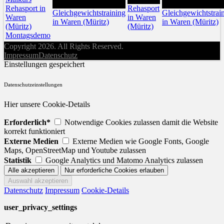
28
30
Rehasport in
Rehasport
Gleichgewichtstraining
Gleichgewichtstrai
Waren
in Waren
in Waren (Müritz)
in Waren (Müritz)
(Müritz)
(Müritz)
Montagsdemo
Copyright 2026. All Rights Reserved.
Impressum
Datenschutz
Einstellungen gespeichert
Datenschutzeinstellungen
Hier unsere Cookie-Details
Erforderlich*
Notwendige Cookies zulassen damit die Website
korrekt funktioniert
Externe Medien
Externe Medien wie Google Fonts, Google
Maps, OpenStreetMap und Youtube zulassen
Statistik
Google Analytics und Matomo Analytics zulassen
Datenschutz
Impressum
Cookie-Details
user_privacy_settings