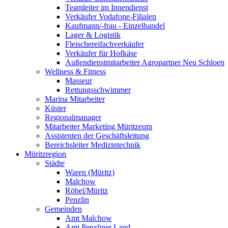
Teamleiter im Innendienst
Verkäufer Vodafone-Filialen
Kaufmann/-frau - Einzelhandel
Lager & Logistik
Fleischereifachverkäufer
Verkäufer für Hofkäse
Außendienstmitarbeiter Agropartner Neu Schloen
Wellness & Fitness
Masseur
Rettungsschwimmer
Marina Mitarbeiter
Küster
Regionalmanager
Mitarbeiter Marketing Müritzeum
Assistenten der Geschäftsleitung
Bereichsleiter Medizintechnik
Müritzregion
Städte
Waren (Müritz)
Malchow
Röbel/Müritz
Penzlin
Gemeinden
Amt Malchow
Amt Penzliner Land