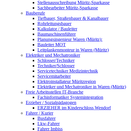
Stellenausschreibung Müritz-Sparkasse
Sachbearbeiter Müritz-Sparkasse
Bauberufe
Tiefbauer, Straßenbauer & Kanalbauer
Rohrleitungsbauer
Kalkulator / Bauleiter
Baumaschinenführer
Planungsingenieur Waren (Müritz):
Bauleiter MOT
Leitplankenmonteur in Waren (Müritz)
Elektriker und Mechatroniker
Schlosser/Techniker
Techniker/Schlosser
Servicetechniker Medizintechnik
Servicemitarbeiter
Elektroinstallateur Müritzregion
Elektriker und Mechatroniker in Waren (Müritz)
Freie Arbeitsstellen IT-Branche
Fachinformatiker Systemintegration
Erzieher / Sozialpädagogen
ERZIEHER im Kinderschloss Wendorf
Fahrer / Kurier
Busfahrer
Lkw-Fahrer
Fahrer Imbiss