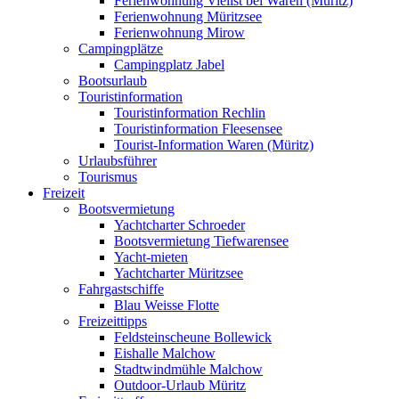
Ferienwohnung Vielist bei Waren (Müritz)
Ferienwohnung Müritzsee
Ferienwohnung Mirow
Campingplätze
Campingplatz Jabel
Bootsurlaub
Touristinformation
Touristinformation Rechlin
Touristinformation Fleesensee
Tourist-Information Waren (Müritz)
Urlaubsführer
Tourismus
Freizeit
Bootsvermietung
Yachtcharter Schroeder
Bootsvermietung Tiefwarensee
Yacht-mieten
Yachtcharter Müritzsee
Fahrgastschiffe
Blau Weisse Flotte
Freizeittipps
Feldsteinscheune Bollewick
Eishalle Malchow
Stadtwindmühle Malchow
Outdoor-Urlaub Müritz