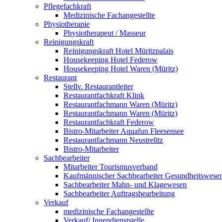
Pflegefachkraft
Medizinische Fachangestellte
Physiotherapie
Physiotherapeut / Masseur
Reinigungskraft
Reinigungskraft Hotel Müritzpalais
Housekeeping Hotel Federow
Housekeeping Hotel Waren (Müritz)
Restaurant
Stellv. Restaurantleiter
Restaurantfachkraft Klink
Restaurantfachmann Waren (Müritz)
Restaurantfachmann Waren (Müritz)
Restaurantfachkraft Federow
Bistro-Mitarbeiter Aquafun Fleesensee
Restaurantfachmann Neustrelitz
Bistro-Mitarbeiter
Sachbearbeiter
Mitarbeiter Tourismusverband
Kaufmännischer Sachbearbeiter Gesundheitswese
Sachbearbeiter Mahn- und Klagewesen
Sachbearbeiter Auftragsbearbeitung
Verkauf
medizinische Fachangestellte
Verkauf/ Innendienststelle