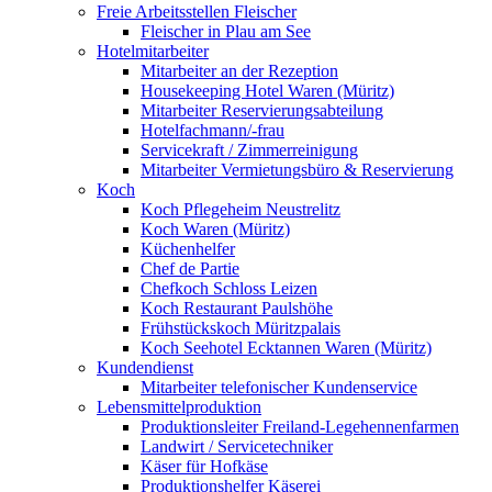
Freie Arbeitsstellen Fleischer
Fleischer in Plau am See
Hotelmitarbeiter
Mitarbeiter an der Rezeption
Housekeeping Hotel Waren (Müritz)
Mitarbeiter Reservierungsabteilung
Hotelfachmann/-frau
Servicekraft / Zimmerreinigung
Mitarbeiter Vermietungsbüro & Reservierung
Koch
Koch Pflegeheim Neustrelitz
Koch Waren (Müritz)
Küchenhelfer
Chef de Partie
Chefkoch Schloss Leizen
Koch Restaurant Paulshöhe
Frühstückskoch Müritzpalais
Koch Seehotel Ecktannen Waren (Müritz)
Kundendienst
Mitarbeiter telefonischer Kundenservice
Lebensmittelproduktion
Produktionsleiter Freiland-Legehennenfarmen
Landwirt / Servicetechniker
Käser für Hofkäse
Produktionshelfer Käserei