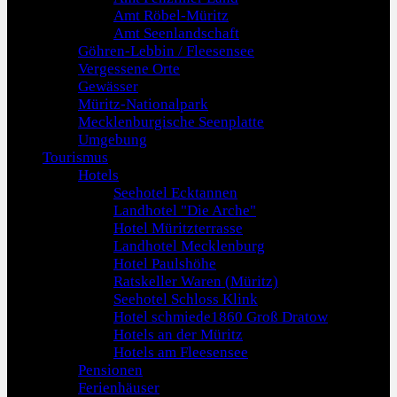
Amt Röbel-Müritz
Amt Seenlandschaft
Göhren-Lebbin / Fleesensee
Vergessene Orte
Gewässer
Müritz-Nationalpark
Mecklenburgische Seenplatte
Umgebung
Tourismus
Hotels
Seehotel Ecktannen
Landhotel "Die Arche"
Hotel Müritzterrasse
Landhotel Mecklenburg
Hotel Paulshöhe
Ratskeller Waren (Müritz)
Seehotel Schloss Klink
Hotel schmiede1860 Groß Dratow
Hotels an der Müritz
Hotels am Fleesensee
Pensionen
Ferienhäuser