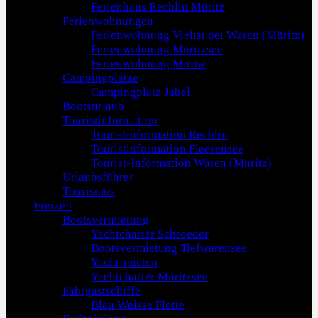
Ferienhaus Rechlin Müritz
Ferienwohnungen
Ferienwohnung Vielist bei Waren (Müritz)
Ferienwohnung Müritzsee
Ferienwohnung Mirow
Campingplätze
Campingplatz Jabel
Bootsurlaub
Touristinformation
Touristinformation Rechlin
Touristinformation Fleesensee
Tourist-Information Waren (Müritz)
Urlaubsführer
Tourismus
Freizeit
Bootsvermietung
Yachtcharter Schroeder
Bootsvermietung Tiefwarensee
Yacht-mieten
Yachtcharter Müritzsee
Fahrgastschiffe
Blau Weisse Flotte