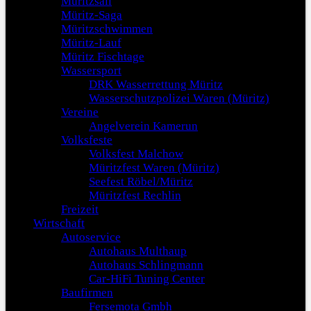
Müritzsail
Müritz-Saga
Müritzschwimmen
Müritz-Lauf
Müritz Fischtage
Wassersport
DRK Wasserrettung Müritz
Wasserschutzpolizei Waren (Müritz)
Vereine
Angelverein Kamerun
Volksfeste
Volksfest Malchow
Müritzfest Waren (Müritz)
Seefest Röbel/Müritz
Müritzfest Rechlin
Freizeit
Wirtschaft
Autoservice
Autohaus Multhaup
Autohaus Schlingmann
Car-HiFi Tuning Center
Baufirmen
Fersemota Gmbh