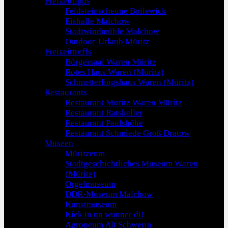
Freizeittipps
Feldsteinscheune Bollewick
Eishalle Malchow
Stadtwindmühle Malchow
Outdoor-Urlaub Müritz
Freizeittreffs
Bürgersaal Waren Müritz
Rotes Haus Waren (Müritz)
Schmetterlingshaus Waren (Müritz)
Restaurants
Restaurant Moritz Waren Müritz
Restaurant Ratskeller
Restaurant Paulshöhe
Restaurant Schmiede Groß Dratow
Museen
Müritzeum
Stadtgeschichtliches Museum Waren
(Müritz)
Orgelmuseum
DDR-Museum Malchow
Kunstmuseum
Kiek in un wunner di!
Agroneum Alt Schwerin