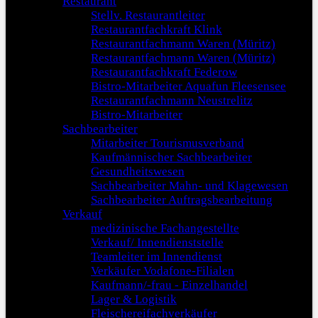
Restaurant
Stellv. Restaurantleiter
Restaurantfachkraft Klink
Restaurantfachmann Waren (Müritz)
Restaurantfachmann Waren (Müritz)
Restaurantfachkraft Federow
Bistro-Mitarbeiter Aquafun Fleesensee
Restaurantfachmann Neustrelitz
Bistro-Mitarbeiter
Sachbearbeiter
Mitarbeiter Tourismusverband
Kaufmännischer Sachbearbeiter
Gesundheitswesen
Sachbearbeiter Mahn- und Klagewesen
Sachbearbeiter Auftragsbearbeitung
Verkauf
medizinische Fachangestellte
Verkauf/ Innendienststelle
Teamleiter im Innendienst
Verkäufer Vodafone-Filialen
Kaufmann/-frau - Einzelhandel
Lager & Logistik
Fleischereifachverkäufer