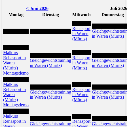
< Juni 2026
Juli 202
Montag
Dienstag
Mittwoch
Donnerstag
1
2
Rehasport
Gleichgewichtstrai
in Waren
in Waren (Müritz)
(Müritz)
6
Malkurs
8
7
9
Rehasport in
Rehasport
Gleichgewichtstraining
Gleichgewichtstrai
Waren
in Waren
in Waren (Müritz)
in Waren (Müritz)
(Müritz)
(Müritz)
Montagsdemo
13
Malkurs
15
14
16
Rehasport in
Rehasport
Gleichgewichtstraining
Gleichgewichtstrai
Waren
in Waren
in Waren (Müritz)
in Waren (Müritz)
(Müritz)
(Müritz)
Montagsdemo
20
Malkurs
22
21
23
Rehasport in
Rehasport
Gleichgewichtstraining
Gleichgewichtstrai
Waren
in Waren