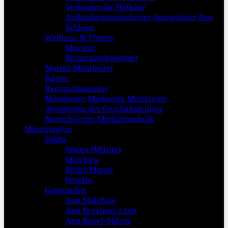
Verkäufer für Hofkäse
Außendienstmitarbeiter Agropartner Neu
Schloen
Wellness & Fitness
Masseur
Rettungsschwimmer
Marina Mitarbeiter
Küster
Regionalmanager
Mitarbeiter Marketing Müritzeum
Assistenten der Geschäftsleitung
Bereichsleiter Medizintechnik
Müritzregion
Städte
Waren (Müritz)
Malchow
Röbel/Müritz
Penzlin
Gemeinden
Amt Malchow
Amt Penzliner Land
Amt Röbel-Müritz