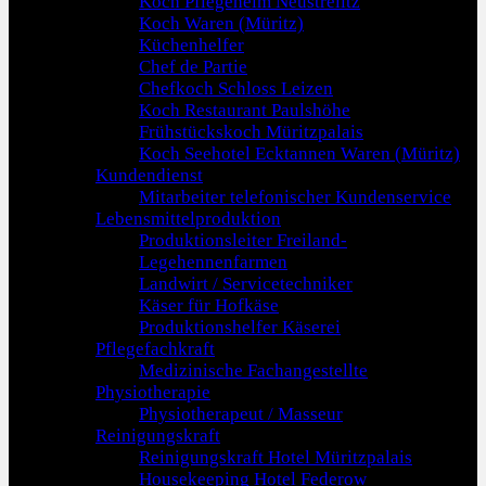
Koch Pflegeheim Neustrelitz
Koch Waren (Müritz)
Küchenhelfer
Chef de Partie
Chefkoch Schloss Leizen
Koch Restaurant Paulshöhe
Frühstückskoch Müritzpalais
Koch Seehotel Ecktannen Waren (Müritz)
Kundendienst
Mitarbeiter telefonischer Kundenservice
Lebensmittelproduktion
Produktionsleiter Freiland-
Legehennenfarmen
Landwirt / Servicetechniker
Käser für Hofkäse
Produktionshelfer Käserei
Pflegefachkraft
Medizinische Fachangestellte
Physiotherapie
Physiotherapeut / Masseur
Reinigungskraft
Reinigungskraft Hotel Müritzpalais
Housekeeping Hotel Federow