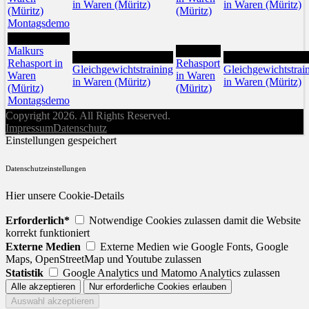
in Waren (Müritz)
in Waren (Müritz)
(Müritz)
(Müritz)
Montagsdemo
27
Malkurs
29
28
30
Rehasport in
Rehasport
Gleichgewichtstraining
Gleichgewichtstrai
Waren
in Waren
in Waren (Müritz)
in Waren (Müritz)
(Müritz)
(Müritz)
Montagsdemo
Copyright 2026. All Rights Reserved.
Impressum
Datenschutz
Einstellungen gespeichert
Datenschutzeinstellungen
Hier unsere Cookie-Details
Erforderlich*
Notwendige Cookies zulassen damit die Website
korrekt funktioniert
Externe Medien
Externe Medien wie Google Fonts, Google
Maps, OpenStreetMap und Youtube zulassen
Statistik
Google Analytics und Matomo Analytics zulassen