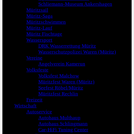
Schliemann-Museum Ankershagen
Müritzsail
Müritz-Saga
Müritzschwimmen
Müritz-Lauf
Müritz Fischtage
Wassersport
DRK Wasserrettung Müritz
Wasserschutzpolizei Waren (Müritz)
Vereine
Angelverein Kamerun
Volksfeste
Volksfest Malchow
Müritzfest Waren (Müritz)
Seefest Röbel/Müritz
Müritzfest Rechlin
Freizeit
Wirtschaft
Autoservice
Autohaus Multhaup
Autohaus Schlingmann
Car-HiFi Tuning Center