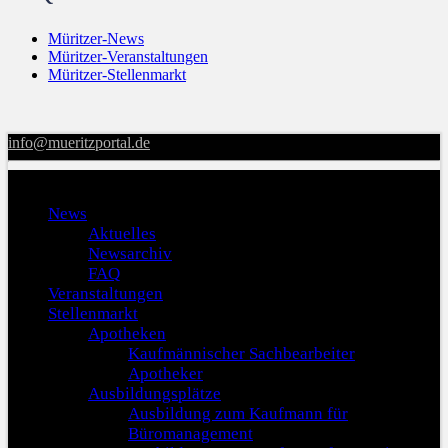
Müritzer-News
Müritzer-Veranstaltungen
Müritzer-Stellenmarkt
info@mueritzportal.de
Menu
News
Aktuelles
Newsarchiv
FAQ
Veranstaltungen
Stellenmarkt
Apotheken
Kaufmännischer Sachbearbeiter
Apotheker
Ausbildungsplätze
Ausbildung zum Kaufmann für
Büromanagement