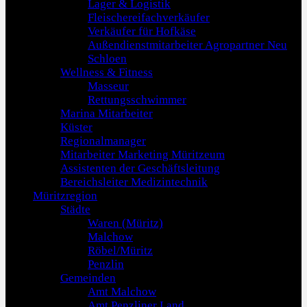
Lager & Logistik
Fleischereifachverkäufer
Verkäufer für Hofkäse
Außendienstmitarbeiter Agropartner Neu
Schloen
Wellness & Fitness
Masseur
Rettungsschwimmer
Marina Mitarbeiter
Küster
Regionalmanager
Mitarbeiter Marketing Müritzeum
Assistenten der Geschäftsleitung
Bereichsleiter Medizintechnik
Müritzregion
Städte
Waren (Müritz)
Malchow
Röbel/Müritz
Penzlin
Gemeinden
Amt Malchow
Amt Penzliner Land