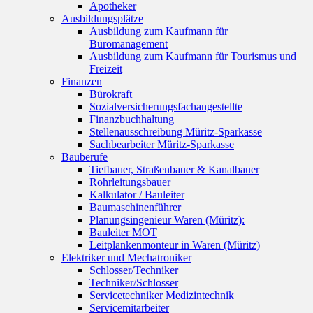
Apotheker
Ausbildungsplätze
Ausbildung zum Kaufmann für
Büromanagement
Ausbildung zum Kaufmann für Tourismus und
Freizeit
Finanzen
Bürokraft
Sozialversicherungsfachangestellte
Finanzbuchhaltung
Stellenausschreibung Müritz-Sparkasse
Sachbearbeiter Müritz-Sparkasse
Bauberufe
Tiefbauer, Straßenbauer & Kanalbauer
Rohrleitungsbauer
Kalkulator / Bauleiter
Baumaschinenführer
Planungsingenieur Waren (Müritz):
Bauleiter MOT
Leitplankenmonteur in Waren (Müritz)
Elektriker und Mechatroniker
Schlosser/Techniker
Techniker/Schlosser
Servicetechniker Medizintechnik
Servicemitarbeiter