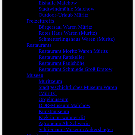
Eishalle Malchow
Stadtwindmühle Malchow
Outdoor-Urlaub Müritz
Freizeittreffs
Bürgersaal Waren Müritz
Rotes Haus Waren (Müritz)
Schmetterlingshaus Waren (Müritz)
Restaurants
Restaurant Moritz Waren Müritz
Restaurant Ratskeller
Restaurant Paulshöhe
Restaurant Schmiede Groß Dratow
Museen
Müritzeum
Stadtgeschichtliches Museum Waren
(Müritz)
Orgelmuseum
DDR-Museum Malchow
Kunstmuseum
Kiek in un wunner di!
Agroneum Alt Schwerin
Schliemann-Museum Ankershagen