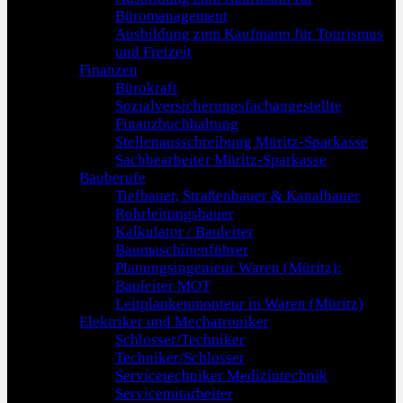
Büromanagement
Ausbildung zum Kaufmann für Tourismus
und Freizeit
Finanzen
Bürokraft
Sozialversicherungsfachangestellte
Finanzbuchhaltung
Stellenausschreibung Müritz-Sparkasse
Sachbearbeiter Müritz-Sparkasse
Bauberufe
Tiefbauer, Straßenbauer & Kanalbauer
Rohrleitungsbauer
Kalkulator / Bauleiter
Baumaschinenführer
Planungsingenieur Waren (Müritz):
Bauleiter MOT
Leitplankenmonteur in Waren (Müritz)
Elektriker und Mechatroniker
Schlosser/Techniker
Techniker/Schlosser
Servicetechniker Medizintechnik
Servicemitarbeiter