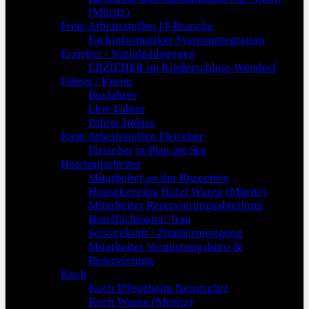
(Müritz)
Freie Arbeitsstellen IT-Branche
Fachinformatiker Systemintegration
Erzieher / Sozialpädagogen
ERZIEHER im Kinderschloss Wendorf
Fahrer / Kurier
Busfahrer
Lkw-Fahrer
Fahrer Imbiss
Freie Arbeitsstellen Fleischer
Fleischer in Plau am See
Hotelmitarbeiter
Mitarbeiter an der Rezeption
Housekeeping Hotel Waren (Müritz)
Mitarbeiter Reservierungsabteilung
Hotelfachmann/-frau
Servicekraft / Zimmerreinigung
Mitarbeiter Vermietungsbüro &
Reservierung
Koch
Koch Pflegeheim Neustrelitz
Koch Waren (Müritz)