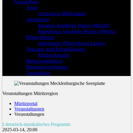
Gesundheit
Ärtze
Arztpraxis Millermann
Apotheken
Fontane Apotheke Waren (Müritz)
Papenberg-Apotheke Waren (Müritz)
Pflegedienste
ambulanter Pflegedienst Lansen
Therapie und Rehabilitation
KörperSprache
Blutspendedienst
Patientenverfügung
Gesundheit
Veranstaltungen Müritzregion
Müritzportal
Veranstaltungen
Veranstaltungen
Literarisch-musikalisches Programm
2025-03-14, 20:00