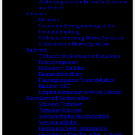
Ausbildung zum Kaufmann für Tourismus
und Freizeit
Finanzen
Bürokraft
Sozialversicherungsfachangestellte
Finanzbuchhaltung
Stellenausschreibung Müritz-Sparkasse
Sachbearbeiter Müritz-Sparkasse
Bauberufe
Tiefbauer, Straßenbauer & Kanalbauer
Rohrleitungsbauer
Kalkulator / Bauleiter
Baumaschinenführer
Planungsingenieur Waren (Müritz):
Bauleiter MOT
Leitplankenmonteur in Waren (Müritz)
Elektriker und Mechatroniker
Schlosser/Techniker
Techniker/Schlosser
Servicetechniker Medizintechnik
Servicemitarbeiter
Elektroinstallateur Müritzregion
Elektriker und Mechatroniker in Waren