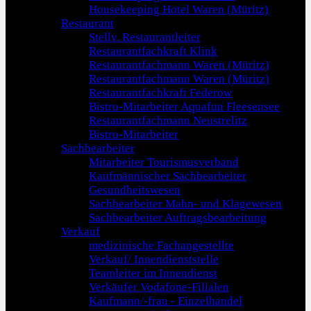
Housekeeping Hotel Waren (Müritz)
Restaurant
Stellv. Restaurantleiter
Restaurantfachkraft Klink
Restaurantfachmann Waren (Müritz)
Restaurantfachmann Waren (Müritz)
Restaurantfachkraft Federow
Bistro-Mitarbeiter Aquafun Fleesensee
Restaurantfachmann Neustrelitz
Bistro-Mitarbeiter
Sachbearbeiter
Mitarbeiter Tourismusverband
Kaufmännischer Sachbearbeiter
Gesundheitswesen
Sachbearbeiter Mahn- und Klagewesen
Sachbearbeiter Auftragsbearbeitung
Verkauf
medizinische Fachangestellte
Verkauf/ Innendienststelle
Teamleiter im Innendienst
Verkäufer Vodafone-Filialen
Kaufmann/-frau - Einzelhandel