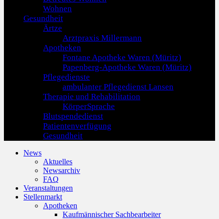
Wohnen
Gesundheit
Ärtze
Arztpraxis Millermann
Apotheken
Fontane Apotheke Waren (Müritz)
Papenberg-Apotheke Waren (Müritz)
Pflegedienste
ambulanter Pflegedienst Lansen
Therapie und Rehabilitation
KörperSprache
Blutspendedienst
Patientenverfügung
Gesundheit
News
Aktuelles
Newsarchiv
FAQ
Veranstaltungen
Stellenmarkt
Apotheken
Kaufmännischer Sachbearbeiter