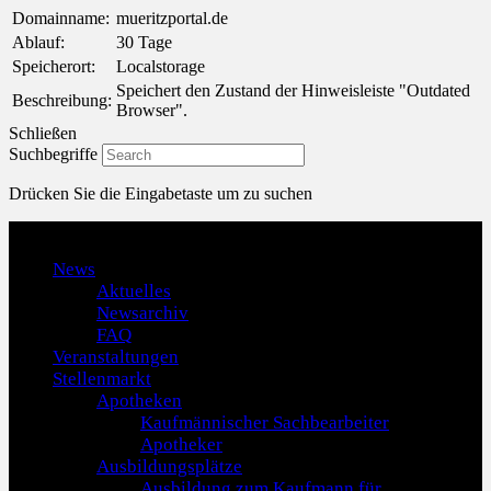
Domainname:
mueritzportal.de
Ablauf:
30 Tage
Speicherort:
Localstorage
Speichert den Zustand der Hinweisleiste "Outdated
Beschreibung:
Browser".
Schließen
Suchbegriffe
Drücken Sie die Eingabetaste um zu suchen
Menu
News
Aktuelles
Newsarchiv
FAQ
Veranstaltungen
Stellenmarkt
Apotheken
Kaufmännischer Sachbearbeiter
Apotheker
Ausbildungsplätze
Ausbildung zum Kaufmann für