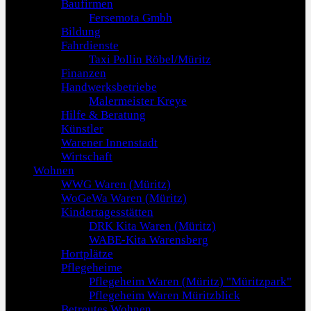
Baufirmen
Fersemota Gmbh
Bildung
Fahrdienste
Taxi Pollin Röbel/Müritz
Finanzen
Handwerksbetriebe
Malermeister Kreye
Hilfe & Beratung
Künstler
Warener Innenstadt
Wirtschaft
Wohnen
WWG Waren (Müritz)
WoGeWa Waren (Müritz)
Kindertagesstätten
DRK Kita Waren (Müritz)
WABE-Kita Warensberg
Hortplätze
Pflegeheime
Pflegeheim Waren (Müritz) "Müritzpark"
Pflegeheim Waren Müritzblick
Betreutes Wohnen