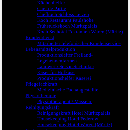
Küchenhelfer
Chef de Partie
Chefkoch Schloss Leizen
Koch Restaurant Paulshöhe
Frühstückskoch Müritzpalais
Koch Seehotel Ecktannen Waren (Müritz)
Kundendienst
Mitarbeiter telefonischer Kundenservice
Lebensmittelproduktion
Produktionsleiter Freiland-
Legehennenfarmen
Landwirt / Servicetechniker
Käser für Hofkäse
Produktionshelfer Käserei
Pflegefachkraft
Medizinische Fachangestellte
Physiotherapie
Physiotherapeut / Masseur
Reinigungskraft
Reinigungskraft Hotel Müritzpalais
Housekeeping Hotel Federow
Housekeeping Hotel Waren (Müritz)