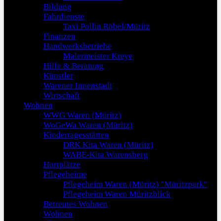
Bildung
Fahrdienste
Taxi Pollin Röbel/Müritz
Finanzen
Handwerksbetriebe
Malermeister Kreye
Hilfe & Beratung
Künstler
Warener Innenstadt
Wirtschaft
Wohnen
WWG Waren (Müritz)
WoGeWa Waren (Müritz)
Kindertagesstätten
DRK Kita Waren (Müritz)
WABE-Kita Warensberg
Hortplätze
Pflegeheime
Pflegeheim Waren (Müritz) "Müritzpark"
Pflegeheim Waren Müritzblick
Betreutes Wohnen
Wohnen