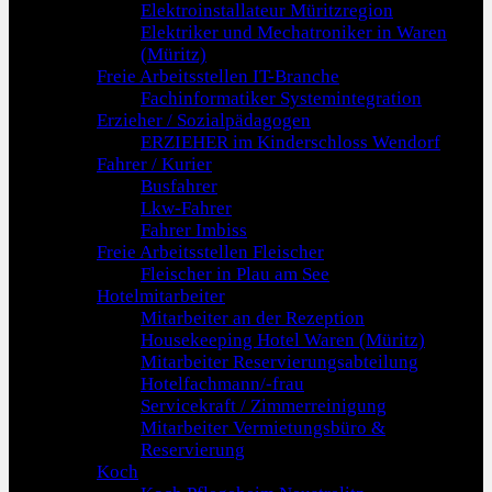
Elektroinstallateur Müritzregion
Elektriker und Mechatroniker in Waren
(Müritz)
Freie Arbeitsstellen IT-Branche
Fachinformatiker Systemintegration
Erzieher / Sozialpädagogen
ERZIEHER im Kinderschloss Wendorf
Fahrer / Kurier
Busfahrer
Lkw-Fahrer
Fahrer Imbiss
Freie Arbeitsstellen Fleischer
Fleischer in Plau am See
Hotelmitarbeiter
Mitarbeiter an der Rezeption
Housekeeping Hotel Waren (Müritz)
Mitarbeiter Reservierungsabteilung
Hotelfachmann/-frau
Servicekraft / Zimmerreinigung
Mitarbeiter Vermietungsbüro &
Reservierung
Koch