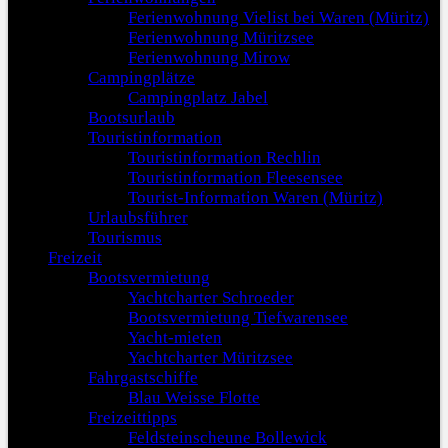
Ferienwohnung Vielist bei Waren (Müritz)
Ferienwohnung Müritzsee
Ferienwohnung Mirow
Campingplätze
Campingplatz Jabel
Bootsurlaub
Touristinformation
Touristinformation Rechlin
Touristinformation Fleesensee
Tourist-Information Waren (Müritz)
Urlaubsführer
Tourismus
Freizeit
Bootsvermietung
Yachtcharter Schroeder
Bootsvermietung Tiefwarensee
Yacht-mieten
Yachtcharter Müritzsee
Fahrgastschiffe
Blau Weisse Flotte
Freizeittipps
Feldsteinscheune Bollewick