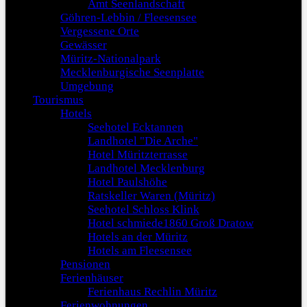
Amt Seenlandschaft
Göhren-Lebbin / Fleesensee
Vergessene Orte
Gewässer
Müritz-Nationalpark
Mecklenburgische Seenplatte
Umgebung
Tourismus
Hotels
Seehotel Ecktannen
Landhotel "Die Arche"
Hotel Müritzterrasse
Landhotel Mecklenburg
Hotel Paulshöhe
Ratskeller Waren (Müritz)
Seehotel Schloss Klink
Hotel schmiede1860 Groß Dratow
Hotels an der Müritz
Hotels am Fleesensee
Pensionen
Ferienhäuser
Ferienhaus Rechlin Müritz
Ferienwohnungen