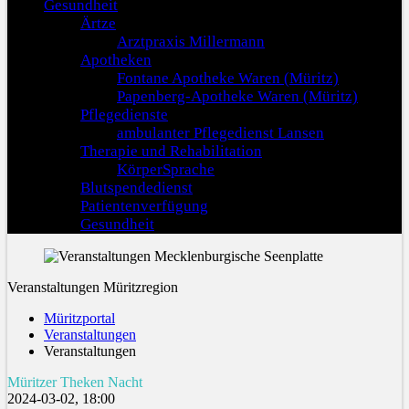
Gesundheit
Ärtze
Arztpraxis Millermann
Apotheken
Fontane Apotheke Waren (Müritz)
Papenberg-Apotheke Waren (Müritz)
Pflegedienste
ambulanter Pflegedienst Lansen
Therapie und Rehabilitation
KörperSprache
Blutspendedienst
Patientenverfügung
Gesundheit
Veranstaltungen Müritzregion
Müritzportal
Veranstaltungen
Veranstaltungen
Müritzer Theken Nacht
2024-03-02, 18:00