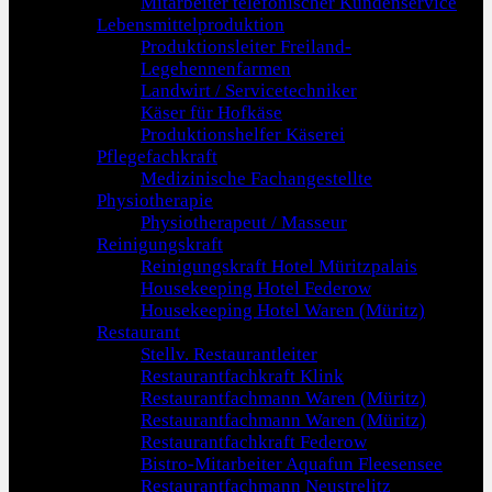
Mitarbeiter telefonischer Kundenservice
Lebensmittelproduktion
Produktionsleiter Freiland-
Legehennenfarmen
Landwirt / Servicetechniker
Käser für Hofkäse
Produktionshelfer Käserei
Pflegefachkraft
Medizinische Fachangestellte
Physiotherapie
Physiotherapeut / Masseur
Reinigungskraft
Reinigungskraft Hotel Müritzpalais
Housekeeping Hotel Federow
Housekeeping Hotel Waren (Müritz)
Restaurant
Stellv. Restaurantleiter
Restaurantfachkraft Klink
Restaurantfachmann Waren (Müritz)
Restaurantfachmann Waren (Müritz)
Restaurantfachkraft Federow
Bistro-Mitarbeiter Aquafun Fleesensee
Restaurantfachmann Neustrelitz