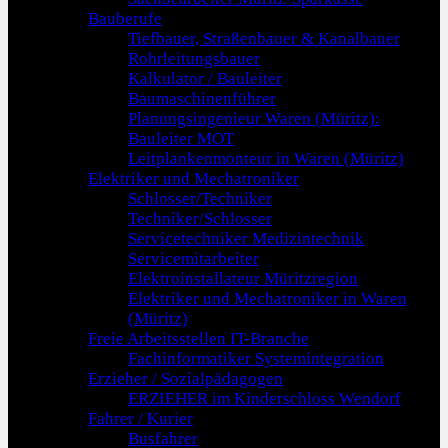
Bauberufe
Tiefbauer, Straßenbauer & Kanalbauer
Rohrleitungsbauer
Kalkulator / Bauleiter
Baumaschinenführer
Planungsingenieur Waren (Müritz):
Bauleiter MOT
Leitplankenmonteur in Waren (Müritz)
Elektriker und Mechatroniker
Schlosser/Techniker
Techniker/Schlosser
Servicetechniker Medizintechnik
Servicemitarbeiter
Elektroinstallateur Müritzregion
Elektriker und Mechatroniker in Waren
(Müritz)
Freie Arbeitsstellen IT-Branche
Fachinformatiker Systemintegration
Erzieher / Sozialpädagogen
ERZIEHER im Kinderschloss Wendorf
Fahrer / Kurier
Busfahrer