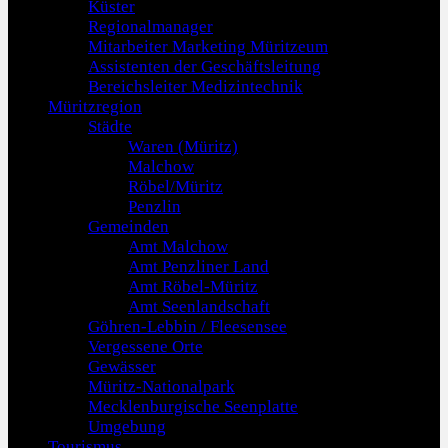
Küster
Regionalmanager
Mitarbeiter Marketing Müritzeum
Assistenten der Geschäftsleitung
Bereichsleiter Medizintechnik
Müritzregion
Städte
Waren (Müritz)
Malchow
Röbel/Müritz
Penzlin
Gemeinden
Amt Malchow
Amt Penzliner Land
Amt Röbel-Müritz
Amt Seenlandschaft
Göhren-Lebbin / Fleesensee
Vergessene Orte
Gewässer
Müritz-Nationalpark
Mecklenburgische Seenplatte
Umgebung
Tourismus