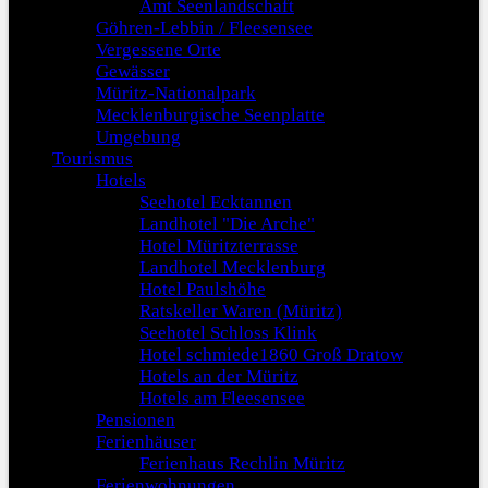
Amt Seenlandschaft
Göhren-Lebbin / Fleesensee
Vergessene Orte
Gewässer
Müritz-Nationalpark
Mecklenburgische Seenplatte
Umgebung
Tourismus
Hotels
Seehotel Ecktannen
Landhotel "Die Arche"
Hotel Müritzterrasse
Landhotel Mecklenburg
Hotel Paulshöhe
Ratskeller Waren (Müritz)
Seehotel Schloss Klink
Hotel schmiede1860 Groß Dratow
Hotels an der Müritz
Hotels am Fleesensee
Pensionen
Ferienhäuser
Ferienhaus Rechlin Müritz
Ferienwohnungen