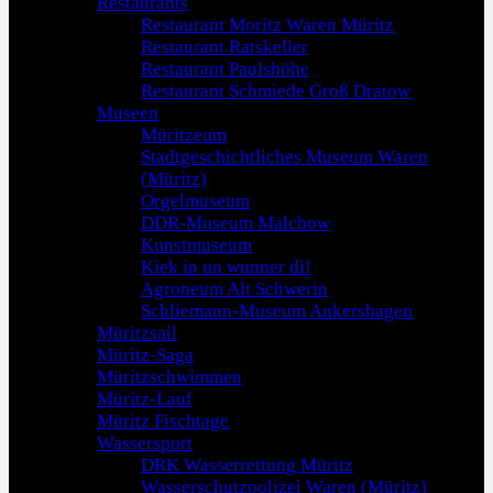
Restaurants
Restaurant Moritz Waren Müritz
Restaurant Ratskeller
Restaurant Paulshöhe
Restaurant Schmiede Groß Dratow
Museen
Müritzeum
Stadtgeschichtliches Museum Waren
(Müritz)
Orgelmuseum
DDR-Museum Malchow
Kunstmuseum
Kiek in un wunner di!
Agroneum Alt Schwerin
Schliemann-Museum Ankershagen
Müritzsail
Müritz-Saga
Müritzschwimmen
Müritz-Lauf
Müritz Fischtage
Wassersport
DRK Wasserrettung Müritz
Wasserschutzpolizei Waren (Müritz)