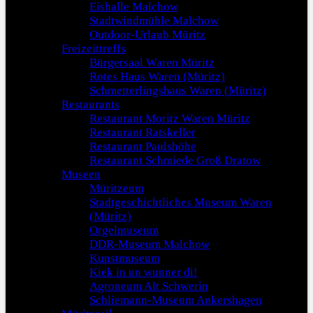
Eishalle Malchow
Stadtwindmühle Malchow
Outdoor-Urlaub Müritz
Freizeittreffs
Bürgersaal Waren Müritz
Rotes Haus Waren (Müritz)
Schmetterlingshaus Waren (Müritz)
Restaurants
Restaurant Moritz Waren Müritz
Restaurant Ratskeller
Restaurant Paulshöhe
Restaurant Schmiede Groß Dratow
Museen
Müritzeum
Stadtgeschichtliches Museum Waren
(Müritz)
Orgelmuseum
DDR-Museum Malchow
Kunstmuseum
Kiek in un wunner di!
Agroneum Alt Schwerin
Schliemann-Museum Ankershagen