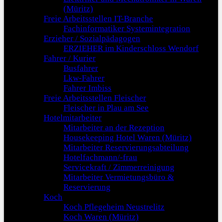
(Müritz)
Freie Arbeitsstellen IT-Branche
Fachinformatiker Systemintegration
Erzieher / Sozialpädagogen
ERZIEHER im Kinderschloss Wendorf
Fahrer / Kurier
Busfahrer
Lkw-Fahrer
Fahrer Imbiss
Freie Arbeitsstellen Fleischer
Fleischer in Plau am See
Hotelmitarbeiter
Mitarbeiter an der Rezeption
Housekeeping Hotel Waren (Müritz)
Mitarbeiter Reservierungsabteilung
Hotelfachmann/-frau
Servicekraft / Zimmerreinigung
Mitarbeiter Vermietungsbüro &
Reservierung
Koch
Koch Pflegeheim Neustrelitz
Koch Waren (Müritz)