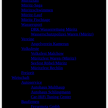
Müritzsail
Müritz-Saga
Müritzschwimmen
Müritz-Lauf
Müritz Fischtage
Wassersport
DRK Wasserrettung Müritz
Wasserschutzpolizei Waren (Müritz)
Vereine
Angelverein Kamerun
Volksfeste
Volksfest Malchow
Müritzfest Waren (Müritz)
Seefest Röbel/Müritz
Müritzfest Rechlin
Freizeit
Wirtschaft
Autoservice
Autohaus Multhaup
Autohaus Schlingmann
Car-HiFi Tuning Center
Baufirmen
Fersemota Gmbh