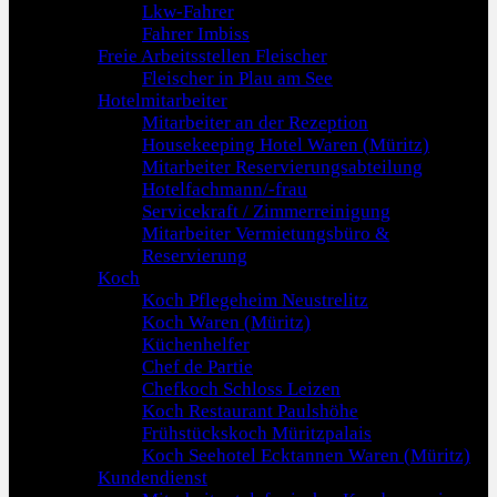
Lkw-Fahrer
Fahrer Imbiss
Freie Arbeitsstellen Fleischer
Fleischer in Plau am See
Hotelmitarbeiter
Mitarbeiter an der Rezeption
Housekeeping Hotel Waren (Müritz)
Mitarbeiter Reservierungsabteilung
Hotelfachmann/-frau
Servicekraft / Zimmerreinigung
Mitarbeiter Vermietungsbüro &
Reservierung
Koch
Koch Pflegeheim Neustrelitz
Koch Waren (Müritz)
Küchenhelfer
Chef de Partie
Chefkoch Schloss Leizen
Koch Restaurant Paulshöhe
Frühstückskoch Müritzpalais
Koch Seehotel Ecktannen Waren (Müritz)
Kundendienst