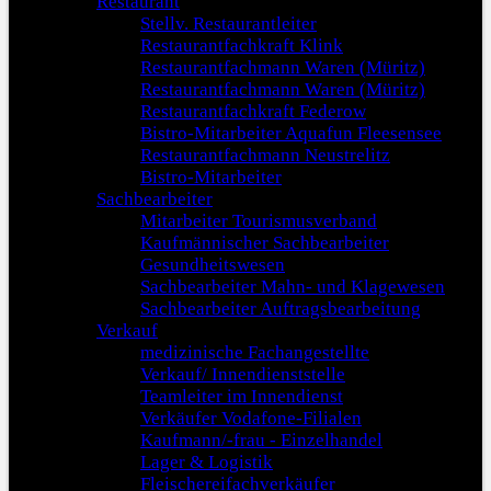
Restaurant
Stellv. Restaurantleiter
Restaurantfachkraft Klink
Restaurantfachmann Waren (Müritz)
Restaurantfachmann Waren (Müritz)
Restaurantfachkraft Federow
Bistro-Mitarbeiter Aquafun Fleesensee
Restaurantfachmann Neustrelitz
Bistro-Mitarbeiter
Sachbearbeiter
Mitarbeiter Tourismusverband
Kaufmännischer Sachbearbeiter
Gesundheitswesen
Sachbearbeiter Mahn- und Klagewesen
Sachbearbeiter Auftragsbearbeitung
Verkauf
medizinische Fachangestellte
Verkauf/ Innendienststelle
Teamleiter im Innendienst
Verkäufer Vodafone-Filialen
Kaufmann/-frau - Einzelhandel
Lager & Logistik
Fleischereifachverkäufer