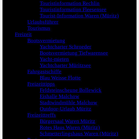
Touristinformation Rechlin
Touristinformation Fleesensee
Tourist-Information Waren (Müritz)
Urlaubsführer
Tourismus
Freizeit
Bootsvermietung
Yachtcharter Schroeder
Bootsvermietung Tiefwarensee
Yacht-mieten
Yachtcharter Müritzsee
Fahrgastschiffe
Blau Weisse Flotte
Freizeittipps
Feldsteinscheune Bollewick
Eishalle Malchow
Stadtwindmühle Malchow
Outdoor-Urlaub Müritz
Freizeittreffs
Bürgersaal Waren Müritz
Rotes Haus Waren (Müritz)
Schmetterlingshaus Waren (Müritz)