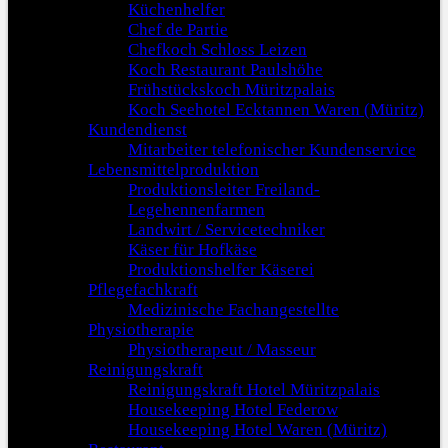
Küchenhelfer
Chef de Partie
Chefkoch Schloss Leizen
Koch Restaurant Paulshöhe
Frühstückskoch Müritzpalais
Koch Seehotel Ecktannen Waren (Müritz)
Kundendienst
Mitarbeiter telefonischer Kundenservice
Lebensmittelproduktion
Produktionsleiter Freiland-
Legehennenfarmen
Landwirt / Servicetechniker
Käser für Hofkäse
Produktionshelfer Käserei
Pflegefachkraft
Medizinische Fachangestellte
Physiotherapie
Physiotherapeut / Masseur
Reinigungskraft
Reinigungskraft Hotel Müritzpalais
Housekeeping Hotel Federow
Housekeeping Hotel Waren (Müritz)