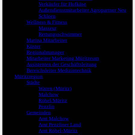
Verkäufer für Hofkäse
Außendienstmitarbeiter Agropartner Neu
Schloen
Wellness & Fitness
Masseur
Rettungsschwimmer
Marina Mitarbeiter
Küster
Regionalmanager
Mitarbeiter Marketing Müritzeum
Assistenten der Geschäftsleitung
Bereichsleiter Medizintechnik
Müritzregion
Städte
Waren (Müritz)
Malchow
Röbel/Müritz
Penzlin
Gemeinden
Amt Malchow
Amt Penzliner Land
Amt Röbel-Müritz