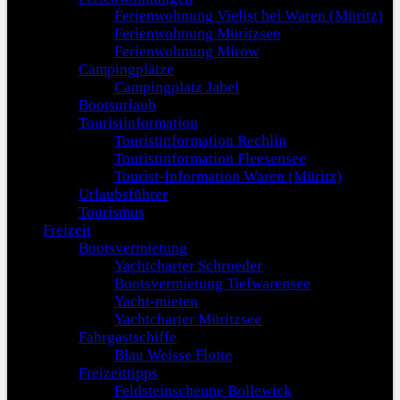
Ferienwohnung Vielist bei Waren (Müritz)
Ferienwohnung Müritzsee
Ferienwohnung Mirow
Campingplätze
Campingplatz Jabel
Bootsurlaub
Touristinformation
Touristinformation Rechlin
Touristinformation Fleesensee
Tourist-Information Waren (Müritz)
Urlaubsführer
Tourismus
Freizeit
Bootsvermietung
Yachtcharter Schroeder
Bootsvermietung Tiefwarensee
Yacht-mieten
Yachtcharter Müritzsee
Fahrgastschiffe
Blau Weisse Flotte
Freizeittipps
Feldsteinscheune Bollewick