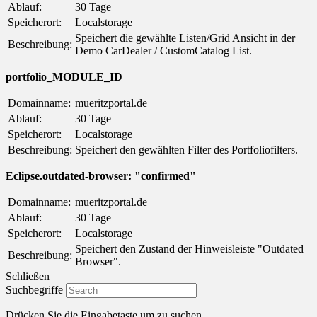
Ablauf:
30 Tage
Speicherort:
Localstorage
Speichert die gewählte Listen/Grid Ansicht in der
Beschreibung:
Demo CarDealer / CustomCatalog List.
portfolio_MODULE_ID
Domainname:
mueritzportal.de
Ablauf:
30 Tage
Speicherort:
Localstorage
Beschreibung:
Speichert den gewählten Filter des Portfoliofilters.
Eclipse.outdated-browser: "confirmed"
Domainname:
mueritzportal.de
Ablauf:
30 Tage
Speicherort:
Localstorage
Speichert den Zustand der Hinweisleiste "Outdated
Beschreibung:
Browser".
Schließen
Suchbegriffe
Drücken Sie die Eingabetaste um zu suchen