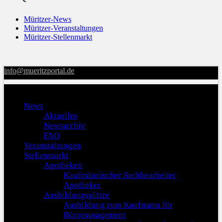
Müritzer-News
Müritzer-Veranstaltungen
Müritzer-Stellenmarkt
info@mueritzportal.de
Menu
News
Aktuelles
Newsarchiv
FAQ
Veranstaltungen
Stellenmarkt
Apotheken
Kaufmännischer Sachbearbeiter
Apotheker
Ausbildungsplätze
Ausbildung zum Kaufmann für
Büromanagement