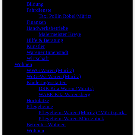
Bildung
Fahrdienste
Taxi Pollin Röbel/Müritz
Finanzen
Handwerksbetriebe
Malermeister Kreye
Hilfe & Beratung
Künstler
Warener Innenstadt
Wirtschaft
Wohnen
WWG Waren (Müritz)
WoGeWa Waren (Müritz)
Kindertagesstätten
DRK Kita Waren (Müritz)
WABE-Kita Warensberg
Hortplätze
Pflegeheime
Pflegeheim Waren (Müritz) "Müritzpark"
Pflegeheim Waren Müritzblick
Betreutes Wohnen
Wohnen