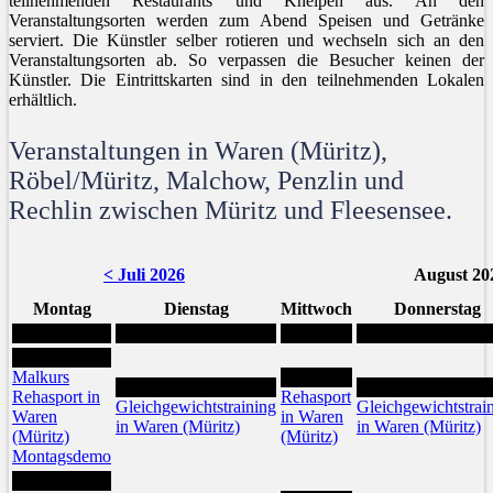
teilnehmenden Restaurants und Kneipen aus. An den
Veranstaltungsorten werden zum Abend Speisen und Getränke
serviert. Die Künstler selber rotieren und wechseln sich an den
Veranstaltungsorten ab. So verpassen die Besucher keinen der
Künstler. Die Eintrittskarten sind in den teilnehmenden Lokalen
erhältlich.
Veranstaltungen in Waren (Müritz),
Röbel/Müritz, Malchow, Penzlin und
Rechlin zwischen Müritz und Fleesensee.
< Juli 2026
August 20
Montag
Dienstag
Mittwoch
Donnerstag
3
Malkurs
5
4
6
Rehasport in
Rehasport
Gleichgewichtstraining
Gleichgewichtstrai
Waren
in Waren
in Waren (Müritz)
in Waren (Müritz)
(Müritz)
(Müritz)
Montagsdemo
10