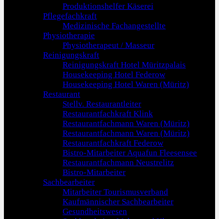
Produktionshelfer Käserei
Pflegefachkraft
Medizinische Fachangestellte
Physiotherapie
Physiotherapeut / Masseur
Reinigungskraft
Reinigungskraft Hotel Müritzpalais
Housekeeping Hotel Federow
Housekeeping Hotel Waren (Müritz)
Restaurant
Stellv. Restaurantleiter
Restaurantfachkraft Klink
Restaurantfachmann Waren (Müritz)
Restaurantfachmann Waren (Müritz)
Restaurantfachkraft Federow
Bistro-Mitarbeiter Aquafun Fleesensee
Restaurantfachmann Neustrelitz
Bistro-Mitarbeiter
Sachbearbeiter
Mitarbeiter Tourismusverband
Kaufmännischer Sachbearbeiter
Gesundheitswesen