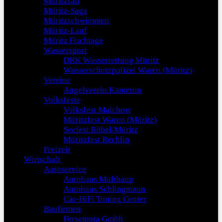
Müritzsail
Müritz-Saga
Müritzschwimmen
Müritz-Lauf
Müritz Fischtage
Wassersport
DRK Wasserrettung Müritz
Wasserschutzpolizei Waren (Müritz)
Vereine
Angelverein Kamerun
Volksfeste
Volksfest Malchow
Müritzfest Waren (Müritz)
Seefest Röbel/Müritz
Müritzfest Rechlin
Freizeit
Wirtschaft
Autoservice
Autohaus Multhaup
Autohaus Schlingmann
Car-HiFi Tuning Center
Baufirmen
Fersemota Gmbh