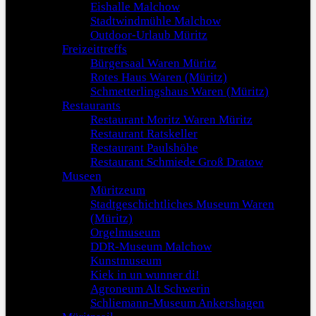
Eishalle Malchow
Stadtwindmühle Malchow
Outdoor-Urlaub Müritz
Freizeittreffs
Bürgersaal Waren Müritz
Rotes Haus Waren (Müritz)
Schmetterlingshaus Waren (Müritz)
Restaurants
Restaurant Moritz Waren Müritz
Restaurant Ratskeller
Restaurant Paulshöhe
Restaurant Schmiede Groß Dratow
Museen
Müritzeum
Stadtgeschichtliches Museum Waren
(Müritz)
Orgelmuseum
DDR-Museum Malchow
Kunstmuseum
Kiek in un wunner di!
Agroneum Alt Schwerin
Schliemann-Museum Ankershagen