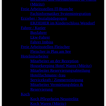
(Müritz)
Freie Arbeitsstellen IT-Branche
Fachinformatiker Systemintegration
Erzieher / Sozialpädagogen
ERZIEHER im Kinderschloss Wendorf
Fahrer / Kurier
Busfahrer
Lkw-Fahrer
Fahrer Imbiss
Freie Arbeitsstellen Fleischer
Fleischer in Plau am See
Hotelmitarbeiter
Mitarbeiter an der Rezeption
Housekeeping Hotel Waren (Müritz)
Mitarbeiter Reservierungsabteilung
Hotelfachmann/-frau
Servicekraft / Zimmerreinigung
Mitarbeiter Vermietungsbüro &
Reservierung
Koch
Koch Pflegeheim Neustrelitz
Koch Waren (Müritz)