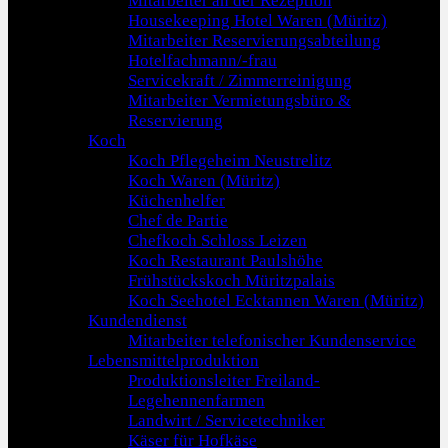
Mitarbeiter an der Rezeption
Housekeeping Hotel Waren (Müritz)
Mitarbeiter Reservierungsabteilung
Hotelfachmann/-frau
Servicekraft / Zimmerreinigung
Mitarbeiter Vermietungsbüro &
Reservierung
Koch
Koch Pflegeheim Neustrelitz
Koch Waren (Müritz)
Küchenhelfer
Chef de Partie
Chefkoch Schloss Leizen
Koch Restaurant Paulshöhe
Frühstückskoch Müritzpalais
Koch Seehotel Ecktannen Waren (Müritz)
Kundendienst
Mitarbeiter telefonischer Kundenservice
Lebensmittelproduktion
Produktionsleiter Freiland-
Legehennenfarmen
Landwirt / Servicetechniker
Käser für Hofkäse