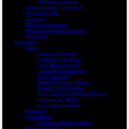
Amt Seenlandschaft
Göhren-Lebbin / Fleesensee
Vergessene Orte
Gewässer
Müritz-Nationalpark
Mecklenburgische Seenplatte
Umgebung
Tourismus
Hotels
Seehotel Ecktannen
Landhotel "Die Arche"
Hotel Müritzterrasse
Landhotel Mecklenburg
Hotel Paulshöhe
Ratskeller Waren (Müritz)
Seehotel Schloss Klink
Hotel schmiede1860 Groß Dratow
Hotels an der Müritz
Hotels am Fleesensee
Pensionen
Ferienhäuser
Ferienhaus Rechlin Müritz
Ferienwohnungen