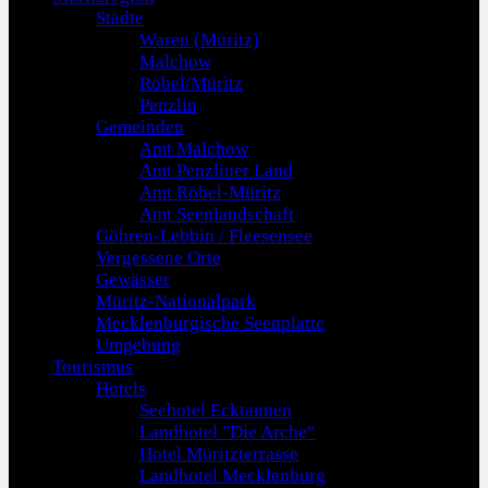
Städte
Waren (Müritz)
Malchow
Röbel/Müritz
Penzlin
Gemeinden
Amt Malchow
Amt Penzliner Land
Amt Röbel-Müritz
Amt Seenlandschaft
Göhren-Lebbin / Fleesensee
Vergessene Orte
Gewässer
Müritz-Nationalpark
Mecklenburgische Seenplatte
Umgebung
Tourismus
Hotels
Seehotel Ecktannen
Landhotel "Die Arche"
Hotel Müritzterrasse
Landhotel Mecklenburg