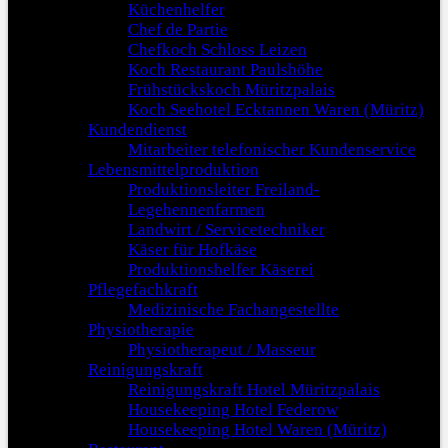
Küchenhelfer
Chef de Partie
Chefkoch Schloss Leizen
Koch Restaurant Paulshöhe
Frühstückskoch Müritzpalais
Koch Seehotel Ecktannen Waren (Müritz)
Kundendienst
Mitarbeiter telefonischer Kundenservice
Lebensmittelproduktion
Produktionsleiter Freiland-
Legehennenfarmen
Landwirt / Servicetechniker
Käser für Hofkäse
Produktionshelfer Käserei
Pflegefachkraft
Medizinische Fachangestellte
Physiotherapie
Physiotherapeut / Masseur
Reinigungskraft
Reinigungskraft Hotel Müritzpalais
Housekeeping Hotel Federow
Housekeeping Hotel Waren (Müritz)