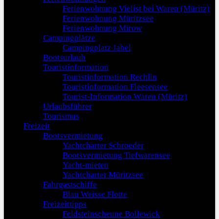
Ferienwohnung Vielist bei Waren (Müritz)
Ferienwohnung Müritzsee
Ferienwohnung Mirow
Campingplätze
Campingplatz Jabel
Bootsurlaub
Touristinformation
Touristinformation Rechlin
Touristinformation Fleesensee
Tourist-Information Waren (Müritz)
Urlaubsführer
Tourismus
Freizeit
Bootsvermietung
Yachtcharter Schroeder
Bootsvermietung Tiefwarensee
Yacht-mieten
Yachtcharter Müritzsee
Fahrgastschiffe
Blau Weisse Flotte
Freizeittipps
Feldsteinscheune Bollewick