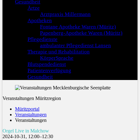
Gesundheit
Ärtze
Arztpraxis Millermann
Apotheken
Fontane Apotheke Waren (Müritz)
Papenberg-Apotheke Waren (Müritz)
Pflegedienste
ambulanter Pflegedienst Lansen
Therapie und Rehabilitation
KörperSprache
Blutspendedienst
Patientenverfügung
Gesundheit
Veranstaltungen Müritzregion
Müritzportal
Veranstaltungen
Veranstaltungen
Orgel Live in Malchow
2024-10-31, 12:00–12:30