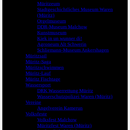
Müritzeum
Stadtgeschichtliches Museum Waren
(Müritz)
Orgelmuseum
DDR-Museum Malchow
Kunstmuseum
Kiek in un wunner di!
Agroneum Alt Schwerin
Schliemann-Museum Ankershagen
Müritzsail
Müritz-Saga
Müritzschwimmen
Müritz-Lauf
Müritz Fischtage
Wassersport
DRK Wasserrettung Müritz
Wasserschutzpolizei Waren (Müritz)
Vereine
Angelverein Kamerun
Volksfeste
Volksfest Malchow
Müritzfest Waren (Müritz)