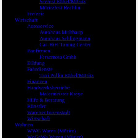
Seefest Röbel/Müritz
Müritzfest Rechlin
Freizeit
Wirtschaft
Autoservice
Autohaus Multhaup
Autohaus Schlingmann
Car-HiFi Tuning Center
Baufirmen
Fersemota Gmbh
Bildung
Fahrdienste
Taxi Pollin Röbel/Müritz
Finanzen
Handwerksbetriebe
Malermeister Kreye
Hilfe & Beratung
Künstler
Warener Innenstadt
Wirtschaft
Wohnen
WWG Waren (Müritz)
WoGeWa Waren (Müritz)