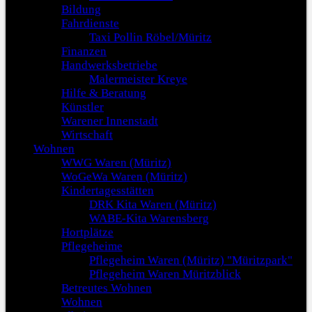
Bildung
Fahrdienste
Taxi Pollin Röbel/Müritz
Finanzen
Handwerksbetriebe
Malermeister Kreye
Hilfe & Beratung
Künstler
Warener Innenstadt
Wirtschaft
Wohnen
WWG Waren (Müritz)
WoGeWa Waren (Müritz)
Kindertagesstätten
DRK Kita Waren (Müritz)
WABE-Kita Warensberg
Hortplätze
Pflegeheime
Pflegeheim Waren (Müritz) "Müritzpark"
Pflegeheim Waren Müritzblick
Betreutes Wohnen
Wohnen