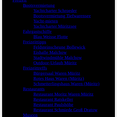
Freizeit
Bootsvermietung
Yachtcharter Schroeder
Bootsvermietung Tiefwarensee
Yacht-mieten
Yachtcharter Müritzsee
Fahrgastschiffe
Blau Weisse Flotte
Freizeittipps
Feldsteinscheune Bollewick
Eishalle Malchow
Stadtwindmühle Malchow
Outdoor-Urlaub Müritz
Freizeittreffs
Bürgersaal Waren Müritz
Rotes Haus Waren (Müritz)
Schmetterlingshaus Waren (Müritz)
Restaurants
Restaurant Moritz Waren Müritz
Restaurant Ratskeller
Restaurant Paulshöhe
Restaurant Schmiede Groß Dratow
Museen