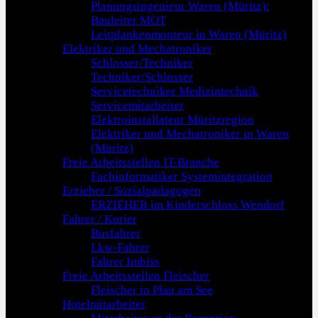
Planungsingenieur Waren (Müritz):
Bauleiter MOT
Leitplankenmonteur in Waren (Müritz)
Elektriker und Mechatroniker
Schlosser/Techniker
Techniker/Schlosser
Servicetechniker Medizintechnik
Servicemitarbeiter
Elektroinstallateur Müritzregion
Elektriker und Mechatroniker in Waren
(Müritz)
Freie Arbeitsstellen IT-Branche
Fachinformatiker Systemintegration
Erzieher / Sozialpädagogen
ERZIEHER im Kinderschloss Wendorf
Fahrer / Kurier
Busfahrer
Lkw-Fahrer
Fahrer Imbiss
Freie Arbeitsstellen Fleischer
Fleischer in Plau am See
Hotelmitarbeiter