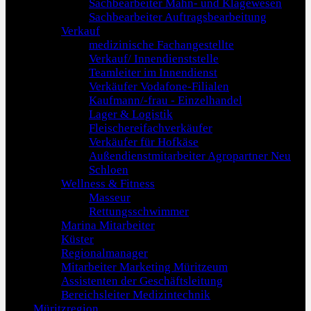
Sachbearbeiter Mahn- und Klagewesen
Sachbearbeiter Auftragsbearbeitung
Verkauf
medizinische Fachangestellte
Verkauf/ Innendienststelle
Teamleiter im Innendienst
Verkäufer Vodafone-Filialen
Kaufmann/-frau - Einzelhandel
Lager & Logistik
Fleischereifachverkäufer
Verkäufer für Hofkäse
Außendienstmitarbeiter Agropartner Neu
Schloen
Wellness & Fitness
Masseur
Rettungsschwimmer
Marina Mitarbeiter
Küster
Regionalmanager
Mitarbeiter Marketing Müritzeum
Assistenten der Geschäftsleitung
Bereichsleiter Medizintechnik
Müritzregion