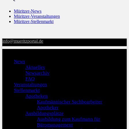
Müritzer-News
Müritzer-Veranstaltungen
Müritzer-Stellenmarkt
info@mueritzportal.de
Menu
News
Aktuelles
Newsarchiv
FAQ
Veranstaltungen
Stellenmarkt
Apotheken
Kaufmännischer Sachbearbeiter
Apotheker
Ausbildungsplätze
Ausbildung zum Kaufmann für
Büromanagement