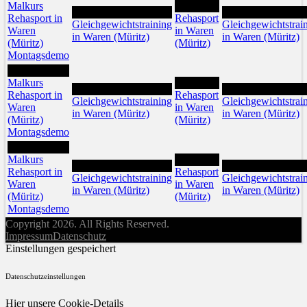
Malkurs
13
12
14
Rehasport in
Rehasport
Gleichgewichtstraining
Gleichgewichtstrai
Waren
in Waren
in Waren (Müritz)
in Waren (Müritz)
(Müritz)
(Müritz)
Montagsdemo
18
Malkurs
20
19
21
Rehasport in
Rehasport
Gleichgewichtstraining
Gleichgewichtstrai
Waren
in Waren
in Waren (Müritz)
in Waren (Müritz)
(Müritz)
(Müritz)
Montagsdemo
25
Malkurs
27
26
28
Rehasport in
Rehasport
Gleichgewichtstraining
Gleichgewichtstrai
Waren
in Waren
in Waren (Müritz)
in Waren (Müritz)
(Müritz)
(Müritz)
Montagsdemo
Copyright 2026. All Rights Reserved.
Impressum
Datenschutz
Einstellungen gespeichert
Datenschutzeinstellungen
Hier unsere Cookie-Details