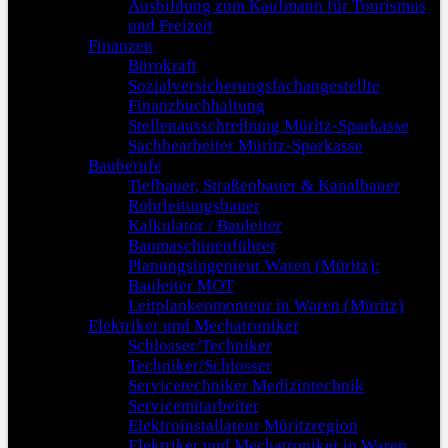
Ausbildung zum Kaufmann für Tourismus
und Freizeit
Finanzen
Bürokraft
Sozialversicherungsfachangestellte
Finanzbuchhaltung
Stellenausschreibung Müritz-Sparkasse
Sachbearbeiter Müritz-Sparkasse
Bauberufe
Tiefbauer, Straßenbauer & Kanalbauer
Rohrleitungsbauer
Kalkulator / Bauleiter
Baumaschinenführer
Planungsingenieur Waren (Müritz):
Bauleiter MOT
Leitplankenmonteur in Waren (Müritz)
Elektriker und Mechatroniker
Schlosser/Techniker
Techniker/Schlosser
Servicetechniker Medizintechnik
Servicemitarbeiter
Elektroinstallateur Müritzregion
Elektriker und Mechatroniker in Waren