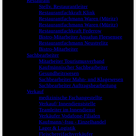
Restaurant
Stellv. Restaurantleiter
Restaurantfachkraft Klink
Restaurantfachmann Waren (Müritz)
Restaurantfachmann Waren (Müritz)
Restaurantfachkraft Federow
Bistro-Mitarbeiter Aquafun Fleesensee
Restaurantfachmann Neustrelitz
Bistro-Mitarbeiter
Sachbearbeiter
Mitarbeiter Tourismusverband
Kaufmännischer Sachbearbeiter
Gesundheitswesen
Sachbearbeiter Mahn- und Klagewesen
Sachbearbeiter Auftragsbearbeitung
Verkauf
medizinische Fachangestellte
Verkauf/ Innendienststelle
Teamleiter im Innendienst
Verkäufer Vodafone-Filialen
Kaufmann/-frau - Einzelhandel
Lager & Logistik
Fleischereifachverkäufer