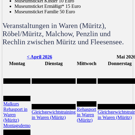
Museumsticket Kinder 10 Euro
Museumsticket Ermäßigt* 15 Euro
Museumsticket Familie 50 Euro
Veranstaltungen in Waren (Müritz),
Röbel/Müritz, Malchow, Penzlin und
Rechlin zwischen Müritz und Fleesensee.
< April 2026
Mai 202
Montag
Dienstag
Mittwoch
Donnerstag
4
Malkurs
6
5
7
Rehasport in
Rehasport
Gleichgewichtstraining
Gleichgewichtstrai
Waren
in Waren
in Waren (Müritz)
in Waren (Müritz)
(Müritz)
(Müritz)
Montagsdemo
11