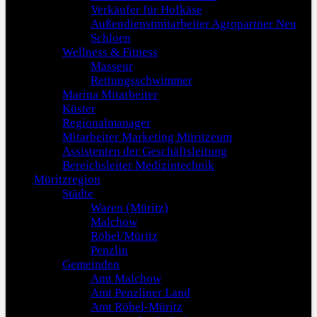
Verkäufer für Hofkäse
Außendienstmitarbeiter Agropartner Neu
Schloen
Wellness & Fitness
Masseur
Rettungsschwimmer
Marina Mitarbeiter
Küster
Regionalmanager
Mitarbeiter Marketing Müritzeum
Assistenten der Geschäftsleitung
Bereichsleiter Medizintechnik
Müritzregion
Städte
Waren (Müritz)
Malchow
Röbel/Müritz
Penzlin
Gemeinden
Amt Malchow
Amt Penzliner Land
Amt Röbel-Müritz