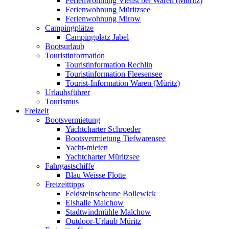
Ferienwohnung Vielist bei Waren (Müritz)
Ferienwohnung Müritzsee
Ferienwohnung Mirow
Campingplätze
Campingplatz Jabel
Bootsurlaub
Touristinformation
Touristinformation Rechlin
Touristinformation Fleesensee
Tourist-Information Waren (Müritz)
Urlaubsführer
Tourismus
Freizeit
Bootsvermietung
Yachtcharter Schroeder
Bootsvermietung Tiefwarensee
Yacht-mieten
Yachtcharter Müritzsee
Fahrgastschiffe
Blau Weisse Flotte
Freizeittipps
Feldsteinscheune Bollewick
Eishalle Malchow
Stadtwindmühle Malchow
Outdoor-Urlaub Müritz