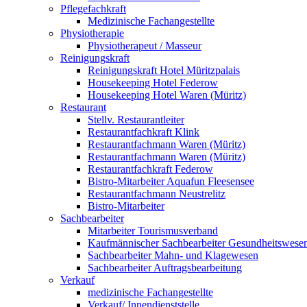
Pflegefachkraft
Medizinische Fachangestellte
Physiotherapie
Physiotherapeut / Masseur
Reinigungskraft
Reinigungskraft Hotel Müritzpalais
Housekeeping Hotel Federow
Housekeeping Hotel Waren (Müritz)
Restaurant
Stellv. Restaurantleiter
Restaurantfachkraft Klink
Restaurantfachmann Waren (Müritz)
Restaurantfachmann Waren (Müritz)
Restaurantfachkraft Federow
Bistro-Mitarbeiter Aquafun Fleesensee
Restaurantfachmann Neustrelitz
Bistro-Mitarbeiter
Sachbearbeiter
Mitarbeiter Tourismusverband
Kaufmännischer Sachbearbeiter Gesundheitswese
Sachbearbeiter Mahn- und Klagewesen
Sachbearbeiter Auftragsbearbeitung
Verkauf
medizinische Fachangestellte
Verkauf/ Innendienststelle