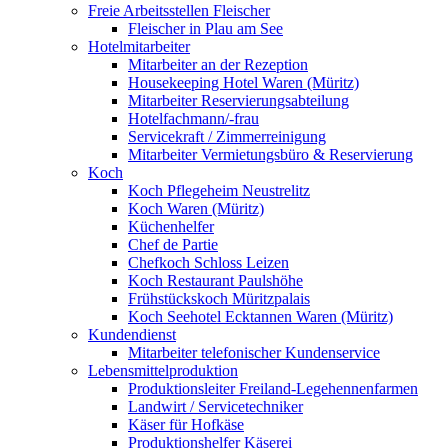
Freie Arbeitsstellen Fleischer
Fleischer in Plau am See
Hotelmitarbeiter
Mitarbeiter an der Rezeption
Housekeeping Hotel Waren (Müritz)
Mitarbeiter Reservierungsabteilung
Hotelfachmann/-frau
Servicekraft / Zimmerreinigung
Mitarbeiter Vermietungsbüro & Reservierung
Koch
Koch Pflegeheim Neustrelitz
Koch Waren (Müritz)
Küchenhelfer
Chef de Partie
Chefkoch Schloss Leizen
Koch Restaurant Paulshöhe
Frühstückskoch Müritzpalais
Koch Seehotel Ecktannen Waren (Müritz)
Kundendienst
Mitarbeiter telefonischer Kundenservice
Lebensmittelproduktion
Produktionsleiter Freiland-Legehennenfarmen
Landwirt / Servicetechniker
Käser für Hofkäse
Produktionshelfer Käserei