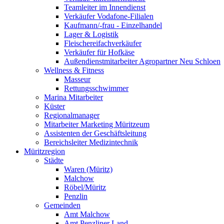
Teamleiter im Innendienst
Verkäufer Vodafone-Filialen
Kaufmann/-frau - Einzelhandel
Lager & Logistik
Fleischereifachverkäufer
Verkäufer für Hofkäse
Außendienstmitarbeiter Agropartner Neu Schloen
Wellness & Fitness
Masseur
Rettungsschwimmer
Marina Mitarbeiter
Küster
Regionalmanager
Mitarbeiter Marketing Müritzeum
Assistenten der Geschäftsleitung
Bereichsleiter Medizintechnik
Müritzregion
Städte
Waren (Müritz)
Malchow
Röbel/Müritz
Penzlin
Gemeinden
Amt Malchow
Amt Penzliner Land