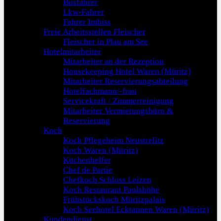
Busfahrer
Lkw-Fahrer
Fahrer Imbiss
Freie Arbeitsstellen Fleischer
Fleischer in Plau am See
Hotelmitarbeiter
Mitarbeiter an der Rezeption
Housekeeping Hotel Waren (Müritz)
Mitarbeiter Reservierungsabteilung
Hotelfachmann/-frau
Servicekraft / Zimmerreinigung
Mitarbeiter Vermietungsbüro &
Reservierung
Koch
Koch Pflegeheim Neustrelitz
Koch Waren (Müritz)
Küchenhelfer
Chef de Partie
Chefkoch Schloss Leizen
Koch Restaurant Paulshöhe
Frühstückskoch Müritzpalais
Koch Seehotel Ecktannen Waren (Müritz)
Kundendienst