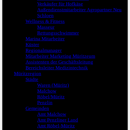
Verkäufer für Hofkäse
Außendienstmitarbeiter Agropartner Neu
Schloen
Wellness & Fitness
Masseur
Rettungsschwimmer
Marina Mitarbeiter
Küster
Regionalmanager
Mitarbeiter Marketing Müritzeum
Assistenten der Geschäftsleitung
Bereichsleiter Medizintechnik
Müritzregion
Städte
Waren (Müritz)
Malchow
Röbel/Müritz
Penzlin
Gemeinden
Amt Malchow
Amt Penzliner Land
Amt Röbel-Müritz