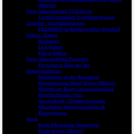
(Müritz)
Freie Arbeitsstellen IT-Branche
Fachinformatiker Systemintegration
Erzieher / Sozialpädagogen
ERZIEHER im Kinderschloss Wendorf
Fahrer / Kurier
Busfahrer
Lkw-Fahrer
Fahrer Imbiss
Freie Arbeitsstellen Fleischer
Fleischer in Plau am See
Hotelmitarbeiter
Mitarbeiter an der Rezeption
Housekeeping Hotel Waren (Müritz)
Mitarbeiter Reservierungsabteilung
Hotelfachmann/-frau
Servicekraft / Zimmerreinigung
Mitarbeiter Vermietungsbüro &
Reservierung
Koch
Koch Pflegeheim Neustrelitz
Koch Waren (Müritz)