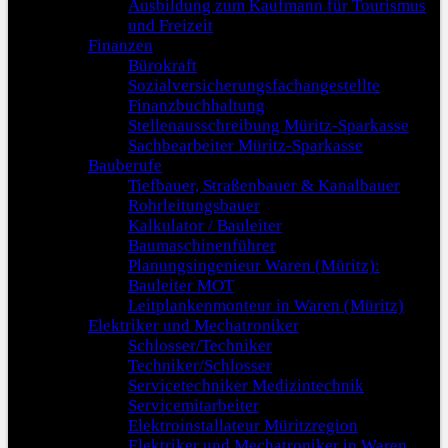
Ausbildung zum Kaufmann für Tourismus
und Freizeit
Finanzen
Bürokraft
Sozialversicherungsfachangestellte
Finanzbuchhaltung
Stellenausschreibung Müritz-Sparkasse
Sachbearbeiter Müritz-Sparkasse
Bauberufe
Tiefbauer, Straßenbauer & Kanalbauer
Rohrleitungsbauer
Kalkulator / Bauleiter
Baumaschinenführer
Planungsingenieur Waren (Müritz):
Bauleiter MOT
Leitplankenmonteur in Waren (Müritz)
Elektriker und Mechatroniker
Schlosser/Techniker
Techniker/Schlosser
Servicetechniker Medizintechnik
Servicemitarbeiter
Elektroinstallateur Müritzregion
Elektriker und Mechatroniker in Waren