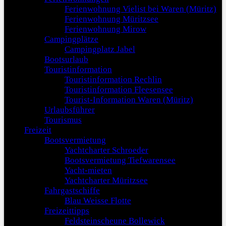
Ferienwohnung Vielist bei Waren (Müritz)
Ferienwohnung Müritzsee
Ferienwohnung Mirow
Campingplätze
Campingplatz Jabel
Bootsurlaub
Touristinformation
Touristinformation Rechlin
Touristinformation Fleesensee
Tourist-Information Waren (Müritz)
Urlaubsführer
Tourismus
Freizeit
Bootsvermietung
Yachtcharter Schroeder
Bootsvermietung Tiefwarensee
Yacht-mieten
Yachtcharter Müritzsee
Fahrgastschiffe
Blau Weisse Flotte
Freizeittipps
Feldsteinscheune Bollewick