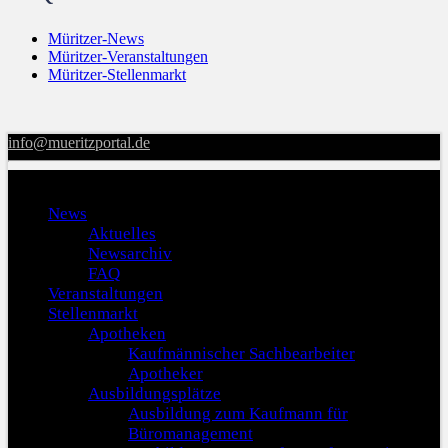
Müritzer-News
Müritzer-Veranstaltungen
Müritzer-Stellenmarkt
info@mueritzportal.de
Menu
News
Aktuelles
Newsarchiv
FAQ
Veranstaltungen
Stellenmarkt
Apotheken
Kaufmännischer Sachbearbeiter
Apotheker
Ausbildungsplätze
Ausbildung zum Kaufmann für
Büromanagement