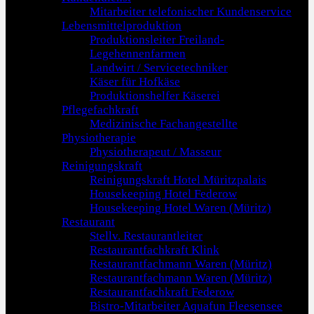
Mitarbeiter telefonischer Kundenservice
Lebensmittelproduktion
Produktionsleiter Freiland-
Legehennenfarmen
Landwirt / Servicetechniker
Käser für Hofkäse
Produktionshelfer Käserei
Pflegefachkraft
Medizinische Fachangestellte
Physiotherapie
Physiotherapeut / Masseur
Reinigungskraft
Reinigungskraft Hotel Müritzpalais
Housekeeping Hotel Federow
Housekeeping Hotel Waren (Müritz)
Restaurant
Stellv. Restaurantleiter
Restaurantfachkraft Klink
Restaurantfachmann Waren (Müritz)
Restaurantfachmann Waren (Müritz)
Restaurantfachkraft Federow
Bistro-Mitarbeiter Aquafun Fleesensee