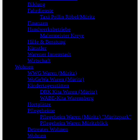
Bildung
Fahrdienste
Taxi Pollin Röbel/Müritz
Finanzen
Handwerksbetriebe
Malermeister Kreye
Hilfe & Beratung
Künstler
Warener Innenstadt
Wirtschaft
Wohnen
WWG Waren (Müritz)
WoGeWa Waren (Müritz)
Kindertagesstätten
DRK Kita Waren (Müritz)
WABE-Kita Warensberg
Hortplätze
Pflegeheime
Pflegeheim Waren (Müritz) "Müritzpark"
Pflegeheim Waren Müritzblick
Betreutes Wohnen
Wohnen