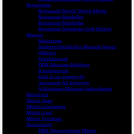
Restaurants
Restaurant Moritz Waren Müritz
Restaurant Ratskeller
Restaurant Paulshöhe
Restaurant Schmiede Groß Dratow
Museen
Müritzeum
Stadtgeschichtliches Museum Waren
(Müritz)
Orgelmuseum
DDR-Museum Malchow
Kunstmuseum
Kiek in un wunner di!
Agroneum Alt Schwerin
Schliemann-Museum Ankershagen
Müritzsail
Müritz-Saga
Müritzschwimmen
Müritz-Lauf
Müritz Fischtage
Wassersport
DRK Wasserrettung Müritz