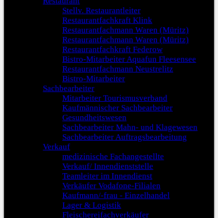
Restaurant
Stellv. Restaurantleiter
Restaurantfachkraft Klink
Restaurantfachmann Waren (Müritz)
Restaurantfachmann Waren (Müritz)
Restaurantfachkraft Federow
Bistro-Mitarbeiter Aquafun Fleesensee
Restaurantfachmann Neustrelitz
Bistro-Mitarbeiter
Sachbearbeiter
Mitarbeiter Tourismusverband
Kaufmännischer Sachbearbeiter
Gesundheitswesen
Sachbearbeiter Mahn- und Klagewesen
Sachbearbeiter Auftragsbearbeitung
Verkauf
medizinische Fachangestellte
Verkauf/ Innendienststelle
Teamleiter im Innendienst
Verkäufer Vodafone-Filialen
Kaufmann/-frau - Einzelhandel
Lager & Logistik
Fleischereifachverkäufer