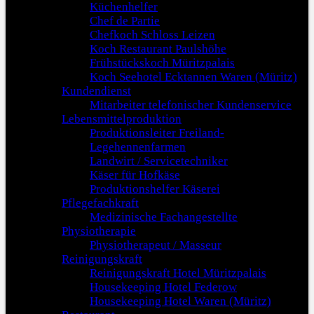
Küchenhelfer
Chef de Partie
Chefkoch Schloss Leizen
Koch Restaurant Paulshöhe
Frühstückskoch Müritzpalais
Koch Seehotel Ecktannen Waren (Müritz)
Kundendienst
Mitarbeiter telefonischer Kundenservice
Lebensmittelproduktion
Produktionsleiter Freiland-
Legehennenfarmen
Landwirt / Servicetechniker
Käser für Hofkäse
Produktionshelfer Käserei
Pflegefachkraft
Medizinische Fachangestellte
Physiotherapie
Physiotherapeut / Masseur
Reinigungskraft
Reinigungskraft Hotel Müritzpalais
Housekeeping Hotel Federow
Housekeeping Hotel Waren (Müritz)