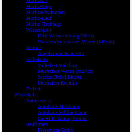
Müritzsail
Müritz-Saga
Müritzschwimmen
Müritz-Lauf
Müritz Fischtage
Wassersport
DRK Wasserrettung Müritz
Wasserschutzpolizei Waren (Müritz)
Vereine
Angelverein Kamerun
Volksfeste
Volksfest Malchow
Müritzfest Waren (Müritz)
Seefest Röbel/Müritz
Müritzfest Rechlin
Freizeit
Wirtschaft
Autoservice
Autohaus Multhaup
Autohaus Schlingmann
Car-HiFi Tuning Center
Baufirmen
Fersemota Gmbh