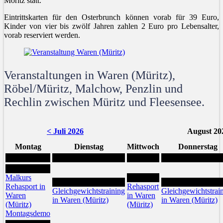
Moritz statt.
Eintrittskarten für den Osterbrunch können vorab für 39 Euro,
Kinder von vier bis zwölf Jahren zahlen 2 Euro pro Lebensalter,
vorab reserviert werden.
Veranstaltungen in Waren (Müritz),
Röbel/Müritz, Malchow, Penzlin und
Rechlin zwischen Müritz und Fleesensee.
< Juli 2026
August 20
Montag
Dienstag
Mittwoch
Donnerstag
3
Malkurs
5
4
6
Rehasport in
Rehasport
Gleichgewichtstraining
Gleichgewichtstrai
Waren
in Waren
in Waren (Müritz)
in Waren (Müritz)
(Müritz)
(Müritz)
Montagsdemo