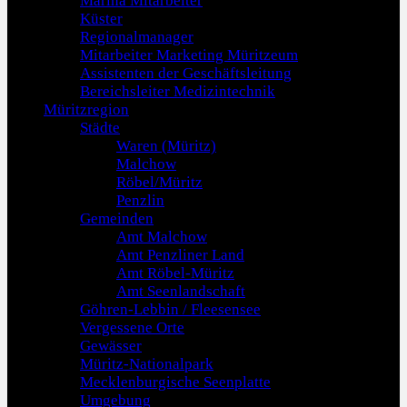
Marina Mitarbeiter
Küster
Regionalmanager
Mitarbeiter Marketing Müritzeum
Assistenten der Geschäftsleitung
Bereichsleiter Medizintechnik
Müritzregion
Städte
Waren (Müritz)
Malchow
Röbel/Müritz
Penzlin
Gemeinden
Amt Malchow
Amt Penzliner Land
Amt Röbel-Müritz
Amt Seenlandschaft
Göhren-Lebbin / Fleesensee
Vergessene Orte
Gewässer
Müritz-Nationalpark
Mecklenburgische Seenplatte
Umgebung