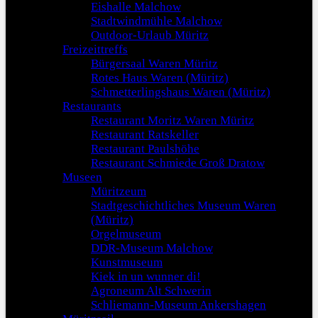
Eishalle Malchow
Stadtwindmühle Malchow
Outdoor-Urlaub Müritz
Freizeittreffs
Bürgersaal Waren Müritz
Rotes Haus Waren (Müritz)
Schmetterlingshaus Waren (Müritz)
Restaurants
Restaurant Moritz Waren Müritz
Restaurant Ratskeller
Restaurant Paulshöhe
Restaurant Schmiede Groß Dratow
Museen
Müritzeum
Stadtgeschichtliches Museum Waren
(Müritz)
Orgelmuseum
DDR-Museum Malchow
Kunstmuseum
Kiek in un wunner di!
Agroneum Alt Schwerin
Schliemann-Museum Ankershagen