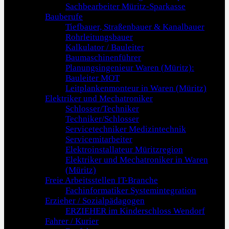
Sachbearbeiter Müritz-Sparkasse
Bauberufe
Tiefbauer, Straßenbauer & Kanalbauer
Rohrleitungsbauer
Kalkulator / Bauleiter
Baumaschinenführer
Planungsingenieur Waren (Müritz):
Bauleiter MOT
Leitplankenmonteur in Waren (Müritz)
Elektriker und Mechatroniker
Schlosser/Techniker
Techniker/Schlosser
Servicetechniker Medizintechnik
Servicemitarbeiter
Elektroinstallateur Müritzregion
Elektriker und Mechatroniker in Waren
(Müritz)
Freie Arbeitsstellen IT-Branche
Fachinformatiker Systemintegration
Erzieher / Sozialpädagogen
ERZIEHER im Kinderschloss Wendorf
Fahrer / Kurier