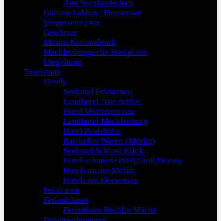
Amt Seenlandschaft
Göhren-Lebbin / Fleesensee
Vergessene Orte
Gewässer
Müritz-Nationalpark
Mecklenburgische Seenplatte
Umgebung
Tourismus
Hotels
Seehotel Ecktannen
Landhotel "Die Arche"
Hotel Müritzterrasse
Landhotel Mecklenburg
Hotel Paulshöhe
Ratskeller Waren (Müritz)
Seehotel Schloss Klink
Hotel schmiede1860 Groß Dratow
Hotels an der Müritz
Hotels am Fleesensee
Pensionen
Ferienhäuser
Ferienhaus Rechlin Müritz
Ferienwohnungen