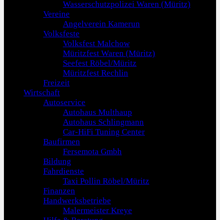
Wasserschutzpolizei Waren (Müritz)
Vereine
Angelverein Kamerun
Volksfeste
Volksfest Malchow
Müritzfest Waren (Müritz)
Seefest Röbel/Müritz
Müritzfest Rechlin
Freizeit
Wirtschaft
Autoservice
Autohaus Multhaup
Autohaus Schlingmann
Car-HiFi Tuning Center
Baufirmen
Fersemota Gmbh
Bildung
Fahrdienste
Taxi Pollin Röbel/Müritz
Finanzen
Handwerksbetriebe
Malermeister Kreye