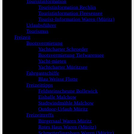
Touristinformation
Touristinformation Rechlin
Touristinformation Fleesensee
Tourist-Information Waren (Müritz)
Urlaubsführer
Tourismus
Freizeit
Bootsvermietung
Yachtcharter Schroeder
Bootsvermietung Tiefwarensee
Yacht-mieten
Yachtcharter Müritzsee
Fahrgastschiffe
Blau Weisse Flotte
Freizeittipps
Feldsteinscheune Bollewick
Eishalle Malchow
Stadtwindmühle Malchow
Outdoor-Urlaub Müritz
Freizeittreffs
Bürgersaal Waren Müritz
Rotes Haus Waren (Müritz)
Schmetterlingshaus Waren (Müritz)