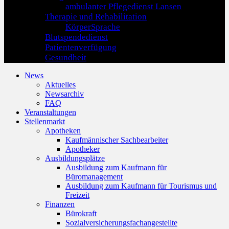
ambulanter Pflegedienst Lansen
Therapie und Rehabilitation
KörperSprache
Blutspendedienst
Patientenverfügung
Gesundheit
News
Aktuelles
Newsarchiv
FAQ
Veranstaltungen
Stellenmarkt
Apotheken
Kaufmännischer Sachbearbeiter
Apotheker
Ausbildungsplätze
Ausbildung zum Kaufmann für
Büromanagement
Ausbildung zum Kaufmann für Tourismus und
Freizeit
Finanzen
Bürokraft
Sozialversicherungsfachangestellte