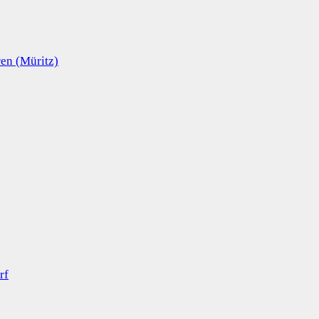
en (Müritz)
rf