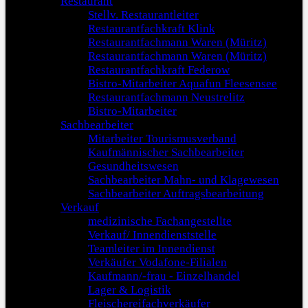
Restaurant
Stellv. Restaurantleiter
Restaurantfachkraft Klink
Restaurantfachmann Waren (Müritz)
Restaurantfachmann Waren (Müritz)
Restaurantfachkraft Federow
Bistro-Mitarbeiter Aquafun Fleesensee
Restaurantfachmann Neustrelitz
Bistro-Mitarbeiter
Sachbearbeiter
Mitarbeiter Tourismusverband
Kaufmännischer Sachbearbeiter
Gesundheitswesen
Sachbearbeiter Mahn- und Klagewesen
Sachbearbeiter Auftragsbearbeitung
Verkauf
medizinische Fachangestellte
Verkauf/ Innendienststelle
Teamleiter im Innendienst
Verkäufer Vodafone-Filialen
Kaufmann/-frau - Einzelhandel
Lager & Logistik
Fleischereifachverkäufer