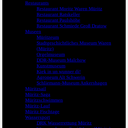
Restaurants
Restaurant Moritz Waren Müritz
Restaurant Ratskeller
Restaurant Paulshöhe
Restaurant Schmiede Groß Dratow
Museen
Müritzeum
Stadtgeschichtliches Museum Waren
(Müritz)
Orgelmuseum
DDR-Museum Malchow
Kunstmuseum
Kiek in un wunner di!
Agroneum Alt Schwerin
Schliemann-Museum Ankershagen
Müritzsail
Müritz-Saga
Müritzschwimmen
Müritz-Lauf
Müritz Fischtage
Wassersport
DRK Wasserrettung Müritz