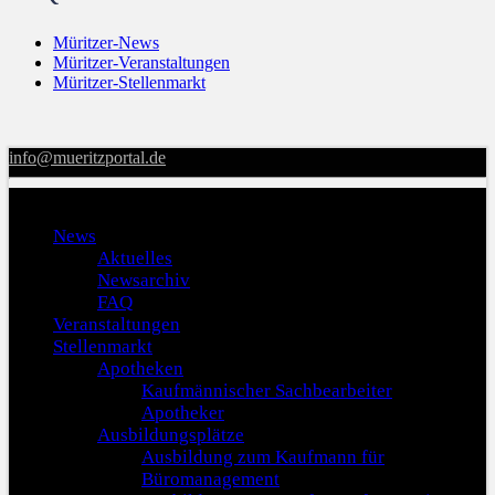
Müritzer-News
Müritzer-Veranstaltungen
Müritzer-Stellenmarkt
info@mueritzportal.de
Menu
News
Aktuelles
Newsarchiv
FAQ
Veranstaltungen
Stellenmarkt
Apotheken
Kaufmännischer Sachbearbeiter
Apotheker
Ausbildungsplätze
Ausbildung zum Kaufmann für
Büromanagement