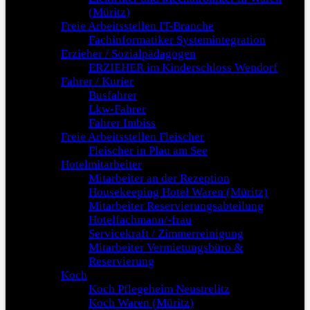
(Müritz)
Freie Arbeitsstellen IT-Branche
Fachinformatiker Systemintegration
Erzieher / Sozialpädagogen
ERZIEHER im Kinderschloss Wendorf
Fahrer / Kurier
Busfahrer
Lkw-Fahrer
Fahrer Imbiss
Freie Arbeitsstellen Fleischer
Fleischer in Plau am See
Hotelmitarbeiter
Mitarbeiter an der Rezeption
Housekeeping Hotel Waren (Müritz)
Mitarbeiter Reservierungsabteilung
Hotelfachmann/-frau
Servicekraft / Zimmerreinigung
Mitarbeiter Vermietungsbüro &
Reservierung
Koch
Koch Pflegeheim Neustrelitz
Koch Waren (Müritz)