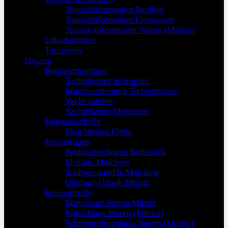
Touristinformation Rechlin
Touristinformation Fleesensee
Tourist-Information Waren (Müritz)
Urlaubsführer
Tourismus
Freizeit
Bootsvermietung
Yachtcharter Schroeder
Bootsvermietung Tiefwarensee
Yacht-mieten
Yachtcharter Müritzsee
Fahrgastschiffe
Blau Weisse Flotte
Freizeittipps
Feldsteinscheune Bollewick
Eishalle Malchow
Stadtwindmühle Malchow
Outdoor-Urlaub Müritz
Freizeittreffs
Bürgersaal Waren Müritz
Rotes Haus Waren (Müritz)
Schmetterlingshaus Waren (Müritz)