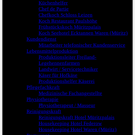
Küchenhelfer
Chef de Partie
Chefkoch Schloss Leizen
Koch Restaurant Paulshöhe
Frühstückskoch Müritzpalais
Koch Seehotel Ecktannen Waren (Müritz)
Kundendienst
Mitarbeiter telefonischer Kundenservice
Lebensmittelproduktion
Produktionsleiter Freiland-
Legehennenfarmen
Landwirt / Servicetechniker
Käser für Hofkäse
Produktionshelfer Käserei
Pflegefachkraft
Medizinische Fachangestellte
Physiotherapie
Physiotherapeut / Masseur
Reinigungskraft
Reinigungskraft Hotel Müritzpalais
Housekeeping Hotel Federow
Housekeeping Hotel Waren (Müritz)