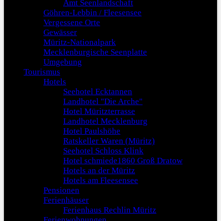
Amt Seenlandschaft
Göhren-Lebbin / Fleesensee
Vergessene Orte
Gewässer
Müritz-Nationalpark
Mecklenburgische Seenplatte
Umgebung
Tourismus
Hotels
Seehotel Ecktannen
Landhotel "Die Arche"
Hotel Müritzterrasse
Landhotel Mecklenburg
Hotel Paulshöhe
Ratskeller Waren (Müritz)
Seehotel Schloss Klink
Hotel schmiede1860 Groß Dratow
Hotels an der Müritz
Hotels am Fleesensee
Pensionen
Ferienhäuser
Ferienhaus Rechlin Müritz
Ferienwohnungen