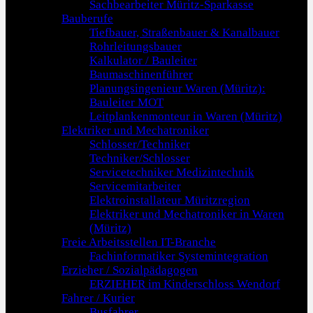
Sachbearbeiter Müritz-Sparkasse
Bauberufe
Tiefbauer, Straßenbauer & Kanalbauer
Rohrleitungsbauer
Kalkulator / Bauleiter
Baumaschinenführer
Planungsingenieur Waren (Müritz):
Bauleiter MOT
Leitplankenmonteur in Waren (Müritz)
Elektriker und Mechatroniker
Schlosser/Techniker
Techniker/Schlosser
Servicetechniker Medizintechnik
Servicemitarbeiter
Elektroinstallateur Müritzregion
Elektriker und Mechatroniker in Waren
(Müritz)
Freie Arbeitsstellen IT-Branche
Fachinformatiker Systemintegration
Erzieher / Sozialpädagogen
ERZIEHER im Kinderschloss Wendorf
Fahrer / Kurier
Busfahrer