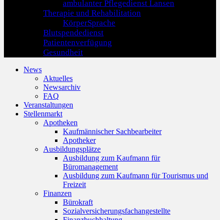
ambulanter Pflegedienst Lansen
Therapie und Rehabilitation
KörperSprache
Blutspendedienst
Patientenverfügung
Gesundheit
News
Aktuelles
Newsarchiv
FAQ
Veranstaltungen
Stellenmarkt
Apotheken
Kaufmännischer Sachbearbeiter
Apotheker
Ausbildungsplätze
Ausbildung zum Kaufmann für
Büromanagement
Ausbildung zum Kaufmann für Tourismus und
Freizeit
Finanzen
Bürokraft
Sozialversicherungsfachangestellte
Finanzbuchhaltung