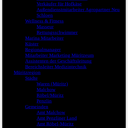
Verkäufer für Hofkäse
Außendienstmitarbeiter Agropartner Neu
Schloen
Wellness & Fitness
Masseur
Rettungsschwimmer
Marina Mitarbeiter
Küster
Regionalmanager
Mitarbeiter Marketing Müritzeum
Assistenten der Geschäftsleitung
Bereichsleiter Medizintechnik
Müritzregion
Städte
Waren (Müritz)
Malchow
Röbel/Müritz
Penzlin
Gemeinden
Amt Malchow
Amt Penzliner Land
Amt Röbel-Müritz