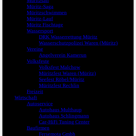
Müritzsail
Müritz-Saga
Müritzschwimmen
Müritz-Lauf
Müritz Fischtage
Wassersport
DRK Wasserrettung Müritz
Wasserschutzpolizei Waren (Müritz)
Vereine
Angelverein Kamerun
Volksfeste
Volksfest Malchow
Müritzfest Waren (Müritz)
Seefest Röbel/Müritz
Müritzfest Rechlin
Freizeit
Wirtschaft
Autoservice
Autohaus Multhaup
Autohaus Schlingmann
Car-HiFi Tuning Center
Baufirmen
Fersemota Gmbh