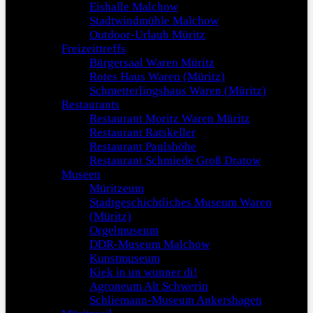
Eishalle Malchow
Stadtwindmühle Malchow
Outdoor-Urlaub Müritz
Freizeittreffs
Bürgersaal Waren Müritz
Rotes Haus Waren (Müritz)
Schmetterlingshaus Waren (Müritz)
Restaurants
Restaurant Moritz Waren Müritz
Restaurant Ratskeller
Restaurant Paulshöhe
Restaurant Schmiede Groß Dratow
Museen
Müritzeum
Stadtgeschichtliches Museum Waren
(Müritz)
Orgelmuseum
DDR-Museum Malchow
Kunstmuseum
Kiek in un wunner di!
Agroneum Alt Schwerin
Schliemann-Museum Ankershagen