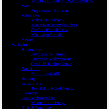
Wasserschutzpolizei Waren (Müritz)
Vereine
Angelverein Kamerun
Volksfeste
Volksfest Malchow
Müritzfest Waren (Müritz)
Seefest Röbel/Müritz
Müritzfest Rechlin
Freizeit
Wirtschaft
Autoservice
Autohaus Multhaup
Autohaus Schlingmann
Car-HiFi Tuning Center
Baufirmen
Fersemota Gmbh
Bildung
Fahrdienste
Taxi Pollin Röbel/Müritz
Finanzen
Handwerksbetriebe
Malermeister Kreye
Hilfe & Beratung