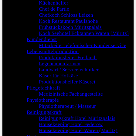
Küchenhelfer
Chef de Partie
Chefkoch Schloss Leizen
Koch Restaurant Paulshöhe
Frühstückskoch Müritzpalais
Koch Seehotel Ecktannen Waren (Müritz)
Kundendienst
Mitarbeiter telefonischer Kundenservice
Lebensmittelproduktion
Produktionsleiter Freiland-
Legehennenfarmen
Landwirt / Servicetechniker
Käser für Hofkäse
Produktionshelfer Käserei
Pflegefachkraft
Medizinische Fachangestellte
Physiotherapie
Physiotherapeut / Masseur
Reinigungskraft
Reinigungskraft Hotel Müritzpalais
Housekeeping Hotel Federow
Housekeeping Hotel Waren (Müritz)