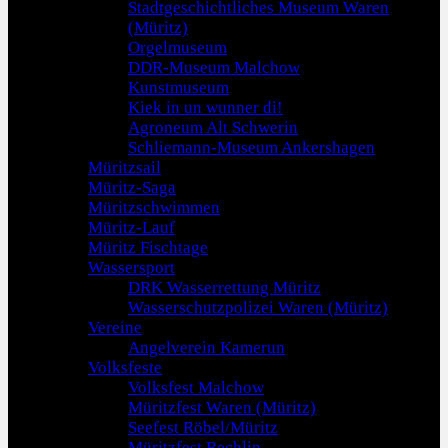
Stadtgeschichtliches Museum Waren
(Müritz)
Orgelmuseum
DDR-Museum Malchow
Kunstmuseum
Kiek in un wunner di!
Agroneum Alt Schwerin
Schliemann-Museum Ankershagen
Müritzsail
Müritz-Saga
Müritzschwimmen
Müritz-Lauf
Müritz Fischtage
Wassersport
DRK Wasserrettung Müritz
Wasserschutzpolizei Waren (Müritz)
Vereine
Angelverein Kamerun
Volksfeste
Volksfest Malchow
Müritzfest Waren (Müritz)
Seefest Röbel/Müritz
Müritzfest Rechlin