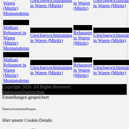
Gleichgewichtstraining
Gleichgewichtstrai
Waren
in Waren
in Waren (Müritz)
in Waren (Müritz)
(Müritz)
(Müritz)
Montagsdemo
17
Malkurs
19
18
20
Rehasport in
Rehasport
Gleichgewichtstraining
Gleichgewichtstrai
Waren
in Waren
in Waren (Müritz)
in Waren (Müritz)
(Müritz)
(Müritz)
Montagsdemo
24
Malkurs
26
25
27
Rehasport in
Rehasport
Gleichgewichtstraining
Gleichgewichtstrai
Waren
in Waren
in Waren (Müritz)
in Waren (Müritz)
(Müritz)
(Müritz)
Montagsdemo
Copyright 2026. All Rights Reserved.
Impressum
Datenschutz
Einstellungen gespeichert
Datenschutzeinstellungen
Hier unsere Cookie-Details