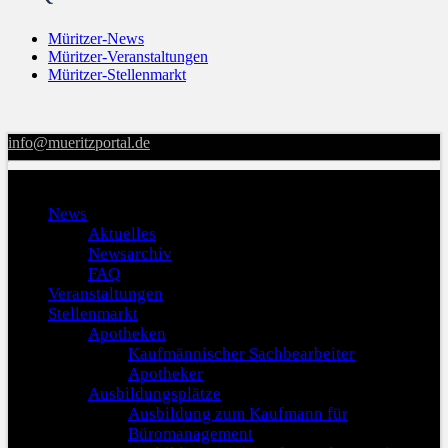
Müritzer-News
Müritzer-Veranstaltungen
Müritzer-Stellenmarkt
info@mueritzportal.de
Menu
News
Aktuelles
Newsarchiv
FAQ
Veranstaltungen
Stellenmarkt
Apotheken
Kaufmännischer Sachbearbeiter
Apotheker
Ausbildungsplätze
Ausbildung zum Kaufmann für
Büromanagement