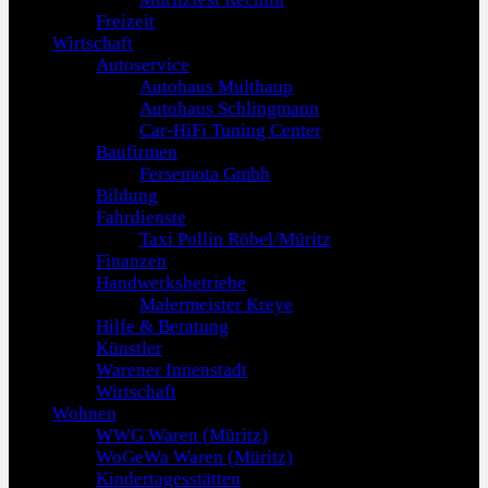
Freizeit
Wirtschaft
Autoservice
Autohaus Multhaup
Autohaus Schlingmann
Car-HiFi Tuning Center
Baufirmen
Fersemota Gmbh
Bildung
Fahrdienste
Taxi Pollin Röbel/Müritz
Finanzen
Handwerksbetriebe
Malermeister Kreye
Hilfe & Beratung
Künstler
Warener Innenstadt
Wirtschaft
Wohnen
WWG Waren (Müritz)
WoGeWa Waren (Müritz)
Kindertagesstätten