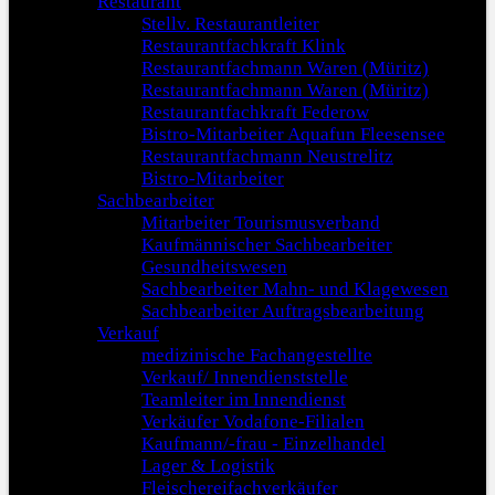
Restaurant
Stellv. Restaurantleiter
Restaurantfachkraft Klink
Restaurantfachmann Waren (Müritz)
Restaurantfachmann Waren (Müritz)
Restaurantfachkraft Federow
Bistro-Mitarbeiter Aquafun Fleesensee
Restaurantfachmann Neustrelitz
Bistro-Mitarbeiter
Sachbearbeiter
Mitarbeiter Tourismusverband
Kaufmännischer Sachbearbeiter
Gesundheitswesen
Sachbearbeiter Mahn- und Klagewesen
Sachbearbeiter Auftragsbearbeitung
Verkauf
medizinische Fachangestellte
Verkauf/ Innendienststelle
Teamleiter im Innendienst
Verkäufer Vodafone-Filialen
Kaufmann/-frau - Einzelhandel
Lager & Logistik
Fleischereifachverkäufer