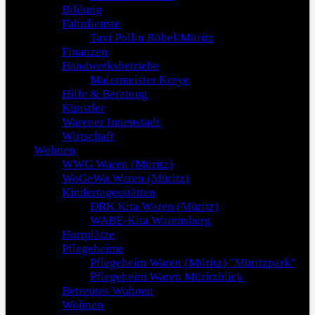
Bildung
Fahrdienste
Taxi Pollin Röbel/Müritz
Finanzen
Handwerksbetriebe
Malermeister Kreye
Hilfe & Beratung
Künstler
Warener Innenstadt
Wirtschaft
Wohnen
WWG Waren (Müritz)
WoGeWa Waren (Müritz)
Kindertagesstätten
DRK Kita Waren (Müritz)
WABE-Kita Warensberg
Hortplätze
Pflegeheime
Pflegeheim Waren (Müritz) "Müritzpark"
Pflegeheim Waren Müritzblick
Betreutes Wohnen
Wohnen