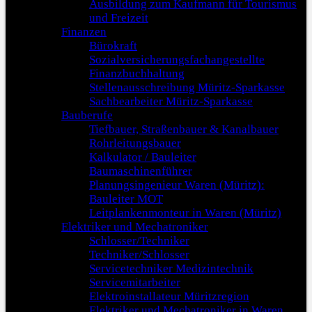
Ausbildung zum Kaufmann für Tourismus
und Freizeit
Finanzen
Bürokraft
Sozialversicherungsfachangestellte
Finanzbuchhaltung
Stellenausschreibung Müritz-Sparkasse
Sachbearbeiter Müritz-Sparkasse
Bauberufe
Tiefbauer, Straßenbauer & Kanalbauer
Rohrleitungsbauer
Kalkulator / Bauleiter
Baumaschinenführer
Planungsingenieur Waren (Müritz):
Bauleiter MOT
Leitplankenmonteur in Waren (Müritz)
Elektriker und Mechatroniker
Schlosser/Techniker
Techniker/Schlosser
Servicetechniker Medizintechnik
Servicemitarbeiter
Elektroinstallateur Müritzregion
Elektriker und Mechatroniker in Waren