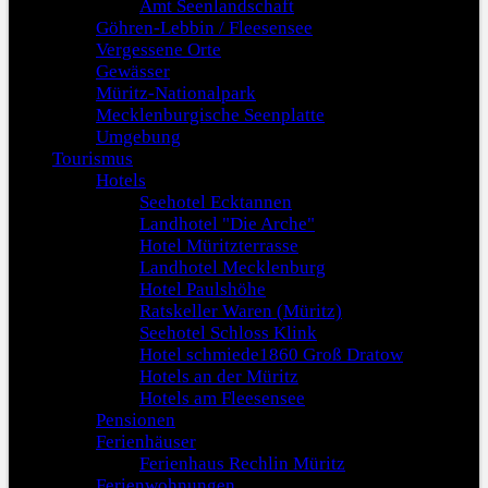
Amt Seenlandschaft
Göhren-Lebbin / Fleesensee
Vergessene Orte
Gewässer
Müritz-Nationalpark
Mecklenburgische Seenplatte
Umgebung
Tourismus
Hotels
Seehotel Ecktannen
Landhotel "Die Arche"
Hotel Müritzterrasse
Landhotel Mecklenburg
Hotel Paulshöhe
Ratskeller Waren (Müritz)
Seehotel Schloss Klink
Hotel schmiede1860 Groß Dratow
Hotels an der Müritz
Hotels am Fleesensee
Pensionen
Ferienhäuser
Ferienhaus Rechlin Müritz
Ferienwohnungen