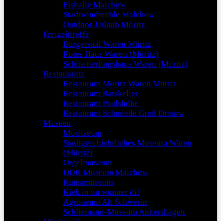
Eishalle Malchow
Stadtwindmühle Malchow
Outdoor-Urlaub Müritz
Freizeittreffs
Bürgersaal Waren Müritz
Rotes Haus Waren (Müritz)
Schmetterlingshaus Waren (Müritz)
Restaurants
Restaurant Moritz Waren Müritz
Restaurant Ratskeller
Restaurant Paulshöhe
Restaurant Schmiede Groß Dratow
Museen
Müritzeum
Stadtgeschichtliches Museum Waren
(Müritz)
Orgelmuseum
DDR-Museum Malchow
Kunstmuseum
Kiek in un wunner di!
Agroneum Alt Schwerin
Schliemann-Museum Ankershagen