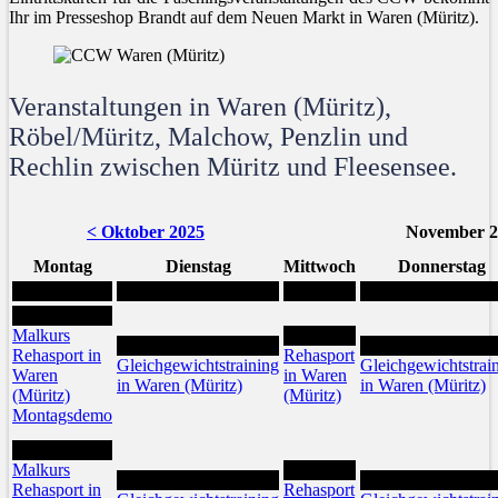
Ihr im Presseshop Brandt auf dem Neuen Markt in Waren (Müritz).
Veranstaltungen in Waren (Müritz),
Röbel/Müritz, Malchow, Penzlin und
Rechlin zwischen Müritz und Fleesensee.
< Oktober 2025
November 2
Montag
Dienstag
Mittwoch
Donnerstag
3
Malkurs
5
4
6
Rehasport in
Rehasport
Gleichgewichtstraining
Gleichgewichtstrai
Waren
in Waren
in Waren (Müritz)
in Waren (Müritz)
(Müritz)
(Müritz)
Montagsdemo
10
Malkurs
12
11
13
Rehasport in
Rehasport