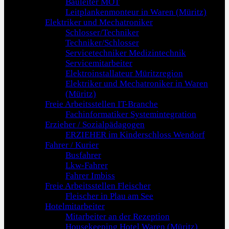
Bauleiter MOT
Leitplankenmonteur in Waren (Müritz)
Elektriker und Mechatroniker
Schlosser/Techniker
Techniker/Schlosser
Servicetechniker Medizintechnik
Servicemitarbeiter
Elektroinstallateur Müritzregion
Elektriker und Mechatroniker in Waren
(Müritz)
Freie Arbeitsstellen IT-Branche
Fachinformatiker Systemintegration
Erzieher / Sozialpädagogen
ERZIEHER im Kinderschloss Wendorf
Fahrer / Kurier
Busfahrer
Lkw-Fahrer
Fahrer Imbiss
Freie Arbeitsstellen Fleischer
Fleischer in Plau am See
Hotelmitarbeiter
Mitarbeiter an der Rezeption
Housekeeping Hotel Waren (Müritz)