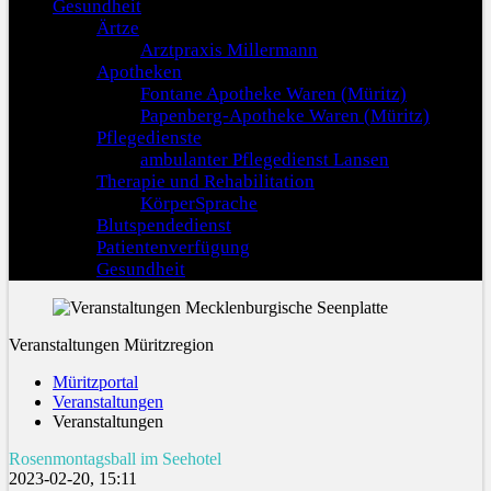
Gesundheit
Ärtze
Arztpraxis Millermann
Apotheken
Fontane Apotheke Waren (Müritz)
Papenberg-Apotheke Waren (Müritz)
Pflegedienste
ambulanter Pflegedienst Lansen
Therapie und Rehabilitation
KörperSprache
Blutspendedienst
Patientenverfügung
Gesundheit
Veranstaltungen Müritzregion
Müritzportal
Veranstaltungen
Veranstaltungen
Rosenmontagsball im Seehotel
2023-02-20, 15:11