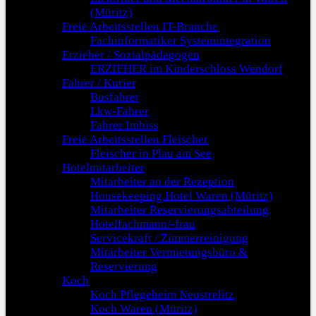
(Müritz)
Freie Arbeitsstellen IT-Branche
Fachinformatiker Systemintegration
Erzieher / Sozialpädagogen
ERZIEHER im Kinderschloss Wendorf
Fahrer / Kurier
Busfahrer
Lkw-Fahrer
Fahrer Imbiss
Freie Arbeitsstellen Fleischer
Fleischer in Plau am See
Hotelmitarbeiter
Mitarbeiter an der Rezeption
Housekeeping Hotel Waren (Müritz)
Mitarbeiter Reservierungsabteilung
Hotelfachmann/-frau
Servicekraft / Zimmerreinigung
Mitarbeiter Vermietungsbüro &
Reservierung
Koch
Koch Pflegeheim Neustrelitz
Koch Waren (Müritz)