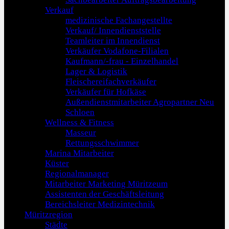
Verkauf
medizinische Fachangestellte
Verkauf/ Innendienststelle
Teamleiter im Innendienst
Verkäufer Vodafone-Filialen
Kaufmann/-frau - Einzelhandel
Lager & Logistik
Fleischereifachverkäufer
Verkäufer für Hofkäse
Außendienstmitarbeiter Agropartner Neu
Schloen
Wellness & Fitness
Masseur
Rettungsschwimmer
Marina Mitarbeiter
Küster
Regionalmanager
Mitarbeiter Marketing Müritzeum
Assistenten der Geschäftsleitung
Bereichsleiter Medizintechnik
Müritzregion
Städte