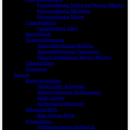
Ferienwohnung Vielist bei Waren (Müritz)
Ferienwohnung Müritzsee
Ferienwohnung Mirow
Campingplätze
Campingplatz Jabel
Bootsurlaub
Touristinformation
Touristinformation Rechlin
Touristinformation Fleesensee
Tourist-Information Waren (Müritz)
Urlaubsführer
Tourismus
Freizeit
Bootsvermietung
Yachtcharter Schroeder
Bootsvermietung Tiefwarensee
Yacht-mieten
Yachtcharter Müritzsee
Fahrgastschiffe
Blau Weisse Flotte
Freizeittipps
Feldsteinscheune Bollewick