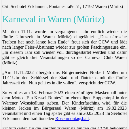
Ort: Seehotel Ecktannen, Fontanestraße 51, 17192 Waren (Müritz)
Karneval in Waren (Müritz)
Mit dem 11.11. wurde im vergangenen Jahr endlich wieder die
fünfte Jahreszeit in Waren Müritz) eingeläutet. „Das närrische
Treiben hat noch lange kein Ende“ freut sich der CCW und lädt
nach langer Feier-Abstinenz wieder zur großen Faschingssause ein.
„In diesem Jahr soll wieder voll durchgestartet werden und dafür
gibt es gleich drei Veranstaltungen so der Carneval Club Waren
(Müritz).
„Am 11.11.2022 übergab uns Bürgermeister Norbert Möller um
11:11Uhr den Schlüssel der Stadt und läutete damit die fünfte
Jahreszeit ein. Nun geht es in die vollen“, verspricht der CCW.
So wird es am 18. Februar 2023 einen zünftigen Maskenball unter
dem Motto „Ein Kessel Buntes“ im ehemaligen Suppentopf in der
Warener Westsiedlung geben. Der Kinderfasching wird für die
kleinen Jecken im Bürgersaal Waren (Müritz) am 19.02.2023
veranstaltet und einen Tag später gibt es am 20.02.2023 im Seehotel
Ecktannen den traditionellen
Rosenmontagsball
.
Eintrittskarten für die Faschingsveranstaltungen des CCW bekommt