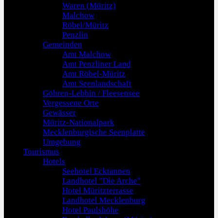
Waren (Müritz)
Malchow
Röbel/Müritz
Penzlin
Gemeinden
Amt Malchow
Amt Penzliner Land
Amt Röbel-Müritz
Amt Seenlandschaft
Göhren-Lebbin / Fleesensee
Vergessene Orte
Gewässer
Müritz-Nationalpark
Mecklenburgische Seenplatte
Umgebung
Tourismus
Hotels
Seehotel Ecktannen
Landhotel "Die Arche"
Hotel Müritzterrasse
Landhotel Mecklenburg
Hotel Paulshöhe