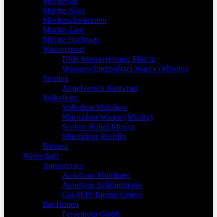
Müritzsail
Müritz-Saga
Müritzschwimmen
Müritz-Lauf
Müritz Fischtage
Wassersport
DRK Wasserrettung Müritz
Wasserschutzpolizei Waren (Müritz)
Vereine
Angelverein Kamerun
Volksfeste
Volksfest Malchow
Müritzfest Waren (Müritz)
Seefest Röbel/Müritz
Müritzfest Rechlin
Freizeit
Wirtschaft
Autoservice
Autohaus Multhaup
Autohaus Schlingmann
Car-HiFi Tuning Center
Baufirmen
Fersemota Gmbh