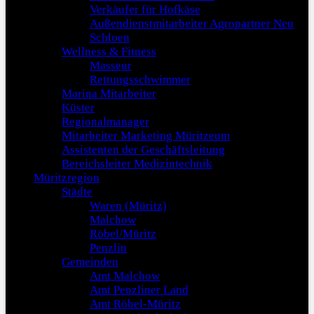
Verkäufer für Hofkäse
Außendienstmitarbeiter Agropartner Neu
Schloen
Wellness & Fitness
Masseur
Rettungsschwimmer
Marina Mitarbeiter
Küster
Regionalmanager
Mitarbeiter Marketing Müritzeum
Assistenten der Geschäftsleitung
Bereichsleiter Medizintechnik
Müritzregion
Städte
Waren (Müritz)
Malchow
Röbel/Müritz
Penzlin
Gemeinden
Amt Malchow
Amt Penzliner Land
Amt Röbel-Müritz