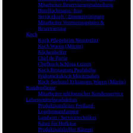
Mitarbeiter Reservierungsabteilung
Hotelfachmann/-frau
Servicekraft / Zimmerreinigung
Mitarbeiter Vermietungsbüro &
Reservierung
Koch
Koch Pflegeheim Neustrelitz
Koch Waren (Müritz)
Küchenhelfer
Chef de Partie
Chefkoch Schloss Leizen
Koch Restaurant Paulshöhe
Frühstückskoch Müritzpalais
Koch Seehotel Ecktannen Waren (Müritz)
Kundendienst
Mitarbeiter telefonischer Kundenservice
Lebensmittelproduktion
Produktionsleiter Freiland-
Legehennenfarmen
Landwirt / Servicetechniker
Käser für Hofkäse
Produktionshelfer Käserei