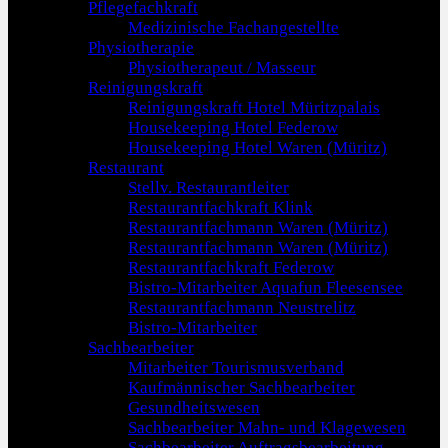
Pflegefachkraft
Medizinische Fachangestellte
Physiotherapie
Physiotherapeut / Masseur
Reinigungskraft
Reinigungskraft Hotel Müritzpalais
Housekeeping Hotel Federow
Housekeeping Hotel Waren (Müritz)
Restaurant
Stellv. Restaurantleiter
Restaurantfachkraft Klink
Restaurantfachmann Waren (Müritz)
Restaurantfachmann Waren (Müritz)
Restaurantfachkraft Federow
Bistro-Mitarbeiter Aquafun Fleesensee
Restaurantfachmann Neustrelitz
Bistro-Mitarbeiter
Sachbearbeiter
Mitarbeiter Tourismusverband
Kaufmännischer Sachbearbeiter
Gesundheitswesen
Sachbearbeiter Mahn- und Klagewesen
Sachbearbeiter Auftragsbearbeitung