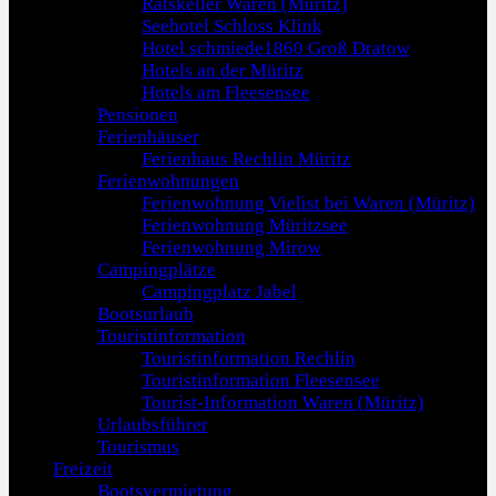
Ratskeller Waren (Müritz)
Seehotel Schloss Klink
Hotel schmiede1860 Groß Dratow
Hotels an der Müritz
Hotels am Fleesensee
Pensionen
Ferienhäuser
Ferienhaus Rechlin Müritz
Ferienwohnungen
Ferienwohnung Vielist bei Waren (Müritz)
Ferienwohnung Müritzsee
Ferienwohnung Mirow
Campingplätze
Campingplatz Jabel
Bootsurlaub
Touristinformation
Touristinformation Rechlin
Touristinformation Fleesensee
Tourist-Information Waren (Müritz)
Urlaubsführer
Tourismus
Freizeit
Bootsvermietung