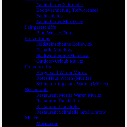
Yachtcharter Schroeder
Bootsvermietung Tiefwarensee
Yacht-mieten
Yachtcharter Müritzsee
Fahrgastschiffe
Blau Weisse Flotte
Freizeittipps
Feldsteinscheune Bollewick
Eishalle Malchow
Stadtwindmühle Malchow
Outdoor-Urlaub Müritz
Freizeittreffs
Bürgersaal Waren Müritz
Rotes Haus Waren (Müritz)
Schmetterlingshaus Waren (Müritz)
Restaurants
Restaurant Moritz Waren Müritz
Restaurant Ratskeller
Restaurant Paulshöhe
Restaurant Schmiede Groß Dratow
Museen
Müritzeum