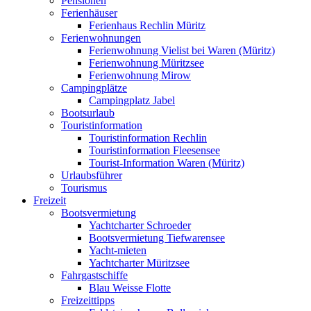
Pensionen
Ferienhäuser
Ferienhaus Rechlin Müritz
Ferienwohnungen
Ferienwohnung Vielist bei Waren (Müritz)
Ferienwohnung Müritzsee
Ferienwohnung Mirow
Campingplätze
Campingplatz Jabel
Bootsurlaub
Touristinformation
Touristinformation Rechlin
Touristinformation Fleesensee
Tourist-Information Waren (Müritz)
Urlaubsführer
Tourismus
Freizeit
Bootsvermietung
Yachtcharter Schroeder
Bootsvermietung Tiefwarensee
Yacht-mieten
Yachtcharter Müritzsee
Fahrgastschiffe
Blau Weisse Flotte
Freizeittipps