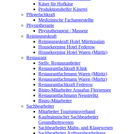
Käser für Hofkäse
Produktionshelfer Käserei
Pflegefachkraft
Medizinische Fachangestellte
Physiotherapie
Physiotherapeut / Masseur
Reinigungskraft
Reinigungskraft Hotel Müritzpalais
Housekeeping Hotel Federow
Housekeeping Hotel Waren (Müritz)
Restaurant
Stellv. Restaurantleiter
Restaurantfachkraft Klink
Restaurantfachmann Waren (Müritz)
Restaurantfachmann Waren (Müritz)
Restaurantfachkraft Federow
Bistro-Mitarbeiter Aquafun Fleesensee
Restaurantfachmann Neustrelitz
Bistro-Mitarbeiter
Sachbearbeiter
Mitarbeiter Tourismusverband
Kaufmännischer Sachbearbeiter
Gesundheitswesen
Sachbearbeiter Mahn- und Klagewesen
Sachbearbeiter Auftragsbearbeitung