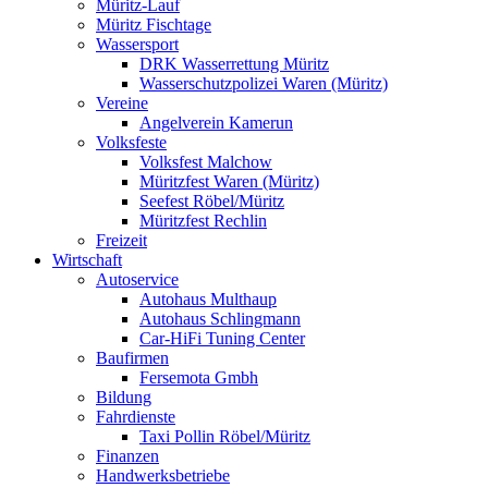
Müritz-Lauf
Müritz Fischtage
Wassersport
DRK Wasserrettung Müritz
Wasserschutzpolizei Waren (Müritz)
Vereine
Angelverein Kamerun
Volksfeste
Volksfest Malchow
Müritzfest Waren (Müritz)
Seefest Röbel/Müritz
Müritzfest Rechlin
Freizeit
Wirtschaft
Autoservice
Autohaus Multhaup
Autohaus Schlingmann
Car-HiFi Tuning Center
Baufirmen
Fersemota Gmbh
Bildung
Fahrdienste
Taxi Pollin Röbel/Müritz
Finanzen
Handwerksbetriebe