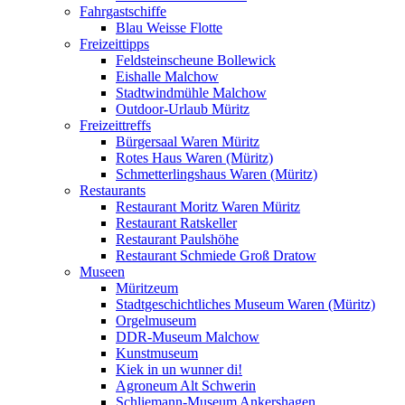
Fahrgastschiffe
Blau Weisse Flotte
Freizeittipps
Feldsteinscheune Bollewick
Eishalle Malchow
Stadtwindmühle Malchow
Outdoor-Urlaub Müritz
Freizeittreffs
Bürgersaal Waren Müritz
Rotes Haus Waren (Müritz)
Schmetterlingshaus Waren (Müritz)
Restaurants
Restaurant Moritz Waren Müritz
Restaurant Ratskeller
Restaurant Paulshöhe
Restaurant Schmiede Groß Dratow
Museen
Müritzeum
Stadtgeschichtliches Museum Waren (Müritz)
Orgelmuseum
DDR-Museum Malchow
Kunstmuseum
Kiek in un wunner di!
Agroneum Alt Schwerin
Schliemann-Museum Ankershagen