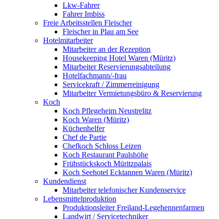
Lkw-Fahrer
Fahrer Imbiss
Freie Arbeitsstellen Fleischer
Fleischer in Plau am See
Hotelmitarbeiter
Mitarbeiter an der Rezeption
Housekeeping Hotel Waren (Müritz)
Mitarbeiter Reservierungsabteilung
Hotelfachmann/-frau
Servicekraft / Zimmerreinigung
Mitarbeiter Vermietungsbüro & Reservierung
Koch
Koch Pflegeheim Neustrelitz
Koch Waren (Müritz)
Küchenhelfer
Chef de Partie
Chefkoch Schloss Leizen
Koch Restaurant Paulshöhe
Frühstückskoch Müritzpalais
Koch Seehotel Ecktannen Waren (Müritz)
Kundendienst
Mitarbeiter telefonischer Kundenservice
Lebensmittelproduktion
Produktionsleiter Freiland-Legehennenfarmen
Landwirt / Servicetechniker