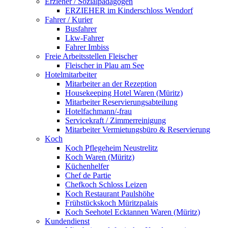
Erzieher / Sozialpädagogen
ERZIEHER im Kinderschloss Wendorf
Fahrer / Kurier
Busfahrer
Lkw-Fahrer
Fahrer Imbiss
Freie Arbeitsstellen Fleischer
Fleischer in Plau am See
Hotelmitarbeiter
Mitarbeiter an der Rezeption
Housekeeping Hotel Waren (Müritz)
Mitarbeiter Reservierungsabteilung
Hotelfachmann/-frau
Servicekraft / Zimmerreinigung
Mitarbeiter Vermietungsbüro & Reservierung
Koch
Koch Pflegeheim Neustrelitz
Koch Waren (Müritz)
Küchenhelfer
Chef de Partie
Chefkoch Schloss Leizen
Koch Restaurant Paulshöhe
Frühstückskoch Müritzpalais
Koch Seehotel Ecktannen Waren (Müritz)
Kundendienst