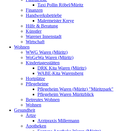
Taxi Pollin Röbel/Müritz
Finanzen
Handwerksbetriebe
Malermeister Kreye
Hilfe & Beratung
Künstler
Warener Innenstadt
Wirtschaft
Wohnen
WWG Waren (Müritz)
WoGeWa Waren (Müritz)
Kindertagesstätten
DRK Kita Waren (Müritz)
WABE-Kita Warensberg
Hortplätze
Pflegeheime
Pflegeheim Waren (Müritz) "Müritzpark"
Pflegeheim Waren Müritzblick
Betreutes Wohnen
Wohnen
Gesundheit
Ärtze
Arztpraxis Millermann
Apotheken