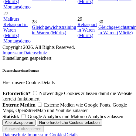
(Müritz)
(Müritz)
Montagsdemo
27
Malkurs
29
28
30
Rehasport in
Rehasport
Gleichgewichtstraining
Gleichgewichtstrai
Waren
in Waren
in Waren (Müritz)
in Waren (Müritz)
(Müritz)
(Müritz)
Montagsdemo
Copyright 2026. All Rights Reserved.
Impressum
Datenschutz
Einstellungen gespeichert
Datenschutzeinstellungen
Hier unsere Cookie-Details
Erforderlich*
Notwendige Cookies zulassen damit die Website
korrekt funktioniert
Externe Medien
Externe Medien wie Google Fonts, Google
Maps, OpenStreetMap und Youtube zulassen
Statistik
Google Analytics und Matomo Analytics zulassen
Datenschutz
Impressum
Cookie-Details