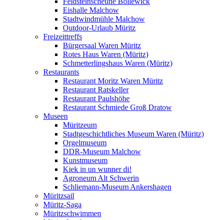
Feldsteinscheune Bollewick
Eishalle Malchow
Stadtwindmühle Malchow
Outdoor-Urlaub Müritz
Freizeittreffs
Bürgersaal Waren Müritz
Rotes Haus Waren (Müritz)
Schmetterlingshaus Waren (Müritz)
Restaurants
Restaurant Moritz Waren Müritz
Restaurant Ratskeller
Restaurant Paulshöhe
Restaurant Schmiede Groß Dratow
Museen
Müritzeum
Stadtgeschichtliches Museum Waren (Müritz)
Orgelmuseum
DDR-Museum Malchow
Kunstmuseum
Kiek in un wunner di!
Agroneum Alt Schwerin
Schliemann-Museum Ankershagen
Müritzsail
Müritz-Saga
Müritzschwimmen