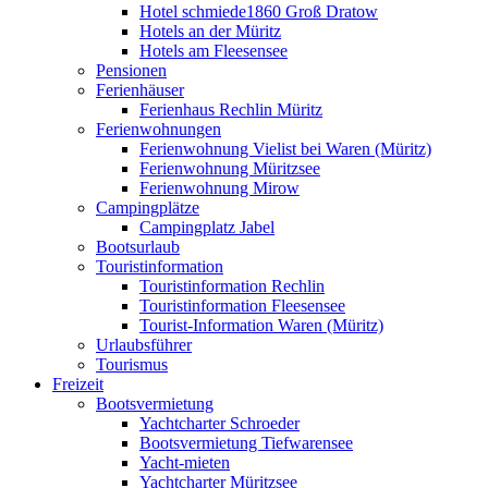
Hotel schmiede1860 Groß Dratow
Hotels an der Müritz
Hotels am Fleesensee
Pensionen
Ferienhäuser
Ferienhaus Rechlin Müritz
Ferienwohnungen
Ferienwohnung Vielist bei Waren (Müritz)
Ferienwohnung Müritzsee
Ferienwohnung Mirow
Campingplätze
Campingplatz Jabel
Bootsurlaub
Touristinformation
Touristinformation Rechlin
Touristinformation Fleesensee
Tourist-Information Waren (Müritz)
Urlaubsführer
Tourismus
Freizeit
Bootsvermietung
Yachtcharter Schroeder
Bootsvermietung Tiefwarensee
Yacht-mieten
Yachtcharter Müritzsee