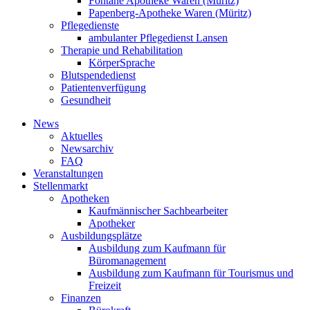
Fontane Apotheke Waren (Müritz)
Papenberg-Apotheke Waren (Müritz)
Pflegedienste
ambulanter Pflegedienst Lansen
Therapie und Rehabilitation
KörperSprache
Blutspendedienst
Patientenverfügung
Gesundheit
News
Aktuelles
Newsarchiv
FAQ
Veranstaltungen
Stellenmarkt
Apotheken
Kaufmännischer Sachbearbeiter
Apotheker
Ausbildungsplätze
Ausbildung zum Kaufmann für
Büromanagement
Ausbildung zum Kaufmann für Tourismus und
Freizeit
Finanzen