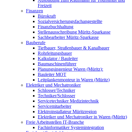
Ausbildung zum Kaufmann für Tourismus und
Freizeit
Finanzen
Bürokraft
Sozialversicherungsfachangestellte
Finanzbuchhaltung
Stellenausschreibung Müritz-Sparkasse
Sachbearbeiter Müritz-Sparkasse
Bauberufe
Tiefbauer, Straßenbauer & Kanalbauer
Rohrleitungsbauer
Kalkulator / Bauleiter
Baumaschinenführer
Planungsingenieur Waren (Müritz):
Bauleiter MOT
Leitplankenmonteur in Waren (Müritz)
Elektriker und Mechatroniker
Schlosser/Techniker
Techniker/Schlosser
Servicetechniker Medizintechnik
Servicemitarbeiter
Elektroinstallateur Müritzregion
Elektriker und Mechatroniker in Waren (Müritz)
Freie Arbeitsstellen IT-Branche
Fachinformatiker Systemintegration