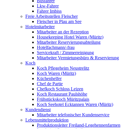
Busfahrer
Lkw-Fahrer
Fahrer Imbiss
Freie Arbeitsstellen Fleischer
Fleischer in Plau am See
Hotelmitarbeiter
Mitarbeiter an der Rezeption
Housekeeping Hotel Waren (Müritz)
Mitarbeiter Reservierungsabteilung
Hotelfachmann/-frau
Servicekraft / Zimmerreinigung
Mitarbeiter Vermietungsbüro & Reservierung
Koch
Koch Pflegeheim Neustrelitz
Koch Waren (Müritz)
Küchenhelfer
Chef de Partie
Chefkoch Schloss Leizen
Koch Restaurant Paulshöhe
Frühstückskoch Müritzpalais
Koch Seehotel Ecktannen Waren (Müritz)
Kundendienst
Mitarbeiter telefonischer Kundenservice
Lebensmittelproduktion
Produktionsleiter Freiland-Legehennenfarmen