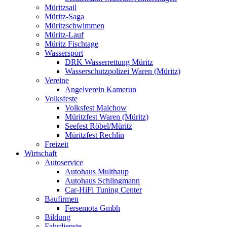
Müritzsail
Müritz-Saga
Müritzschwimmen
Müritz-Lauf
Müritz Fischtage
Wassersport
DRK Wasserrettung Müritz
Wasserschutzpolizei Waren (Müritz)
Vereine
Angelverein Kamerun
Volksfeste
Volksfest Malchow
Müritzfest Waren (Müritz)
Seefest Röbel/Müritz
Müritzfest Rechlin
Freizeit
Wirtschaft
Autoservice
Autohaus Multhaup
Autohaus Schlingmann
Car-HiFi Tuning Center
Baufirmen
Fersemota Gmbh
Bildung
Fahrdienste