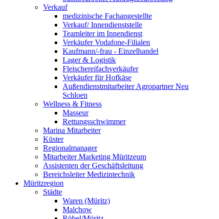
Verkauf
medizinische Fachangestellte
Verkauf/ Innendienststelle
Teamleiter im Innendienst
Verkäufer Vodafone-Filialen
Kaufmann/-frau - Einzelhandel
Lager & Logistik
Fleischereifachverkäufer
Verkäufer für Hofkäse
Außendienstmitarbeiter Agropartner Neu
Schloen
Wellness & Fitness
Masseur
Rettungsschwimmer
Marina Mitarbeiter
Küster
Regionalmanager
Mitarbeiter Marketing Müritzeum
Assistenten der Geschäftsleitung
Bereichsleiter Medizintechnik
Müritzregion
Städte
Waren (Müritz)
Malchow
Röbel/Müritz