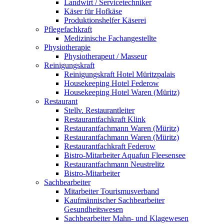
Landwirt / Servicetechniker
Käser für Hofkäse
Produktionshelfer Käserei
Pflegefachkraft
Medizinische Fachangestellte
Physiotherapie
Physiotherapeut / Masseur
Reinigungskraft
Reinigungskraft Hotel Müritzpalais
Housekeeping Hotel Federow
Housekeeping Hotel Waren (Müritz)
Restaurant
Stellv. Restaurantleiter
Restaurantfachkraft Klink
Restaurantfachmann Waren (Müritz)
Restaurantfachmann Waren (Müritz)
Restaurantfachkraft Federow
Bistro-Mitarbeiter Aquafun Fleesensee
Restaurantfachmann Neustrelitz
Bistro-Mitarbeiter
Sachbearbeiter
Mitarbeiter Tourismusverband
Kaufmännischer Sachbearbeiter
Gesundheitswesen
Sachbearbeiter Mahn- und Klagewesen