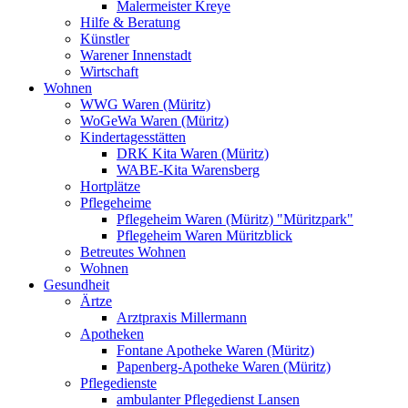
Malermeister Kreye
Hilfe & Beratung
Künstler
Warener Innenstadt
Wirtschaft
Wohnen
WWG Waren (Müritz)
WoGeWa Waren (Müritz)
Kindertagesstätten
DRK Kita Waren (Müritz)
WABE-Kita Warensberg
Hortplätze
Pflegeheime
Pflegeheim Waren (Müritz) "Müritzpark"
Pflegeheim Waren Müritzblick
Betreutes Wohnen
Wohnen
Gesundheit
Ärtze
Arztpraxis Millermann
Apotheken
Fontane Apotheke Waren (Müritz)
Papenberg-Apotheke Waren (Müritz)
Pflegedienste
ambulanter Pflegedienst Lansen