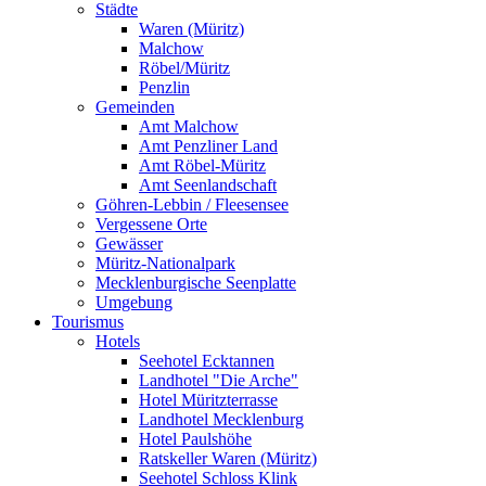
Städte
Waren (Müritz)
Malchow
Röbel/Müritz
Penzlin
Gemeinden
Amt Malchow
Amt Penzliner Land
Amt Röbel-Müritz
Amt Seenlandschaft
Göhren-Lebbin / Fleesensee
Vergessene Orte
Gewässer
Müritz-Nationalpark
Mecklenburgische Seenplatte
Umgebung
Tourismus
Hotels
Seehotel Ecktannen
Landhotel "Die Arche"
Hotel Müritzterrasse
Landhotel Mecklenburg
Hotel Paulshöhe
Ratskeller Waren (Müritz)
Seehotel Schloss Klink