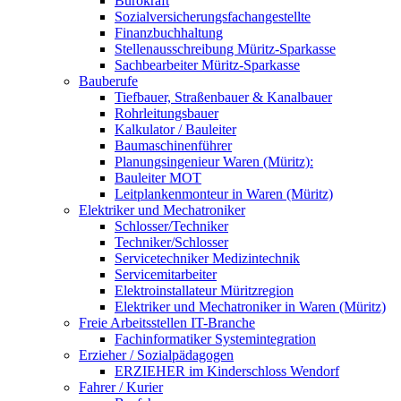
Bürokraft
Sozialversicherungsfachangestellte
Finanzbuchhaltung
Stellenausschreibung Müritz-Sparkasse
Sachbearbeiter Müritz-Sparkasse
Bauberufe
Tiefbauer, Straßenbauer & Kanalbauer
Rohrleitungsbauer
Kalkulator / Bauleiter
Baumaschinenführer
Planungsingenieur Waren (Müritz):
Bauleiter MOT
Leitplankenmonteur in Waren (Müritz)
Elektriker und Mechatroniker
Schlosser/Techniker
Techniker/Schlosser
Servicetechniker Medizintechnik
Servicemitarbeiter
Elektroinstallateur Müritzregion
Elektriker und Mechatroniker in Waren (Müritz)
Freie Arbeitsstellen IT-Branche
Fachinformatiker Systemintegration
Erzieher / Sozialpädagogen
ERZIEHER im Kinderschloss Wendorf
Fahrer / Kurier