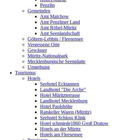
Penzlin
Gemeinden
Amt Malchow
Amt Penzliner Land
Amt Röbel-Müritz
Amt Seenlandschaft
Göhren-Lebbin / Fleesensee
Vergessene Orte
Gewässer
Müritz-Nationalpark
Mecklenburgische Seenplatte
Umgebung
Tourismus
Hotels
Seehotel Ecktannen
Landhotel "Die Arche"
Hotel Müritzterrasse
Landhotel Mecklenburg
Hotel Paulshöhe
Ratskeller Waren (Müritz)
Seehotel Schloss Klink
Hotel schmiede1860 Groß Dratow
Hotels an der Müritz
Hotels am Fleesensee