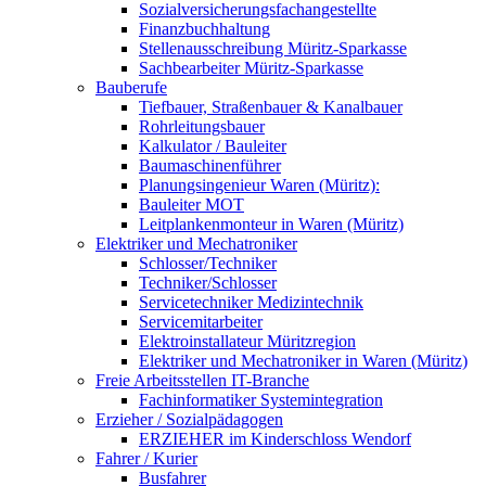
Sozialversicherungsfachangestellte
Finanzbuchhaltung
Stellenausschreibung Müritz-Sparkasse
Sachbearbeiter Müritz-Sparkasse
Bauberufe
Tiefbauer, Straßenbauer & Kanalbauer
Rohrleitungsbauer
Kalkulator / Bauleiter
Baumaschinenführer
Planungsingenieur Waren (Müritz):
Bauleiter MOT
Leitplankenmonteur in Waren (Müritz)
Elektriker und Mechatroniker
Schlosser/Techniker
Techniker/Schlosser
Servicetechniker Medizintechnik
Servicemitarbeiter
Elektroinstallateur Müritzregion
Elektriker und Mechatroniker in Waren (Müritz)
Freie Arbeitsstellen IT-Branche
Fachinformatiker Systemintegration
Erzieher / Sozialpädagogen
ERZIEHER im Kinderschloss Wendorf
Fahrer / Kurier
Busfahrer