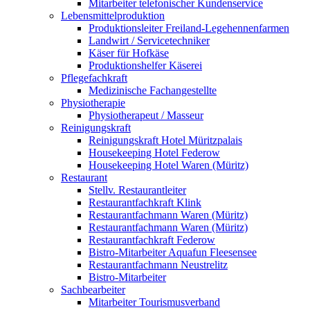
Mitarbeiter telefonischer Kundenservice
Lebensmittelproduktion
Produktionsleiter Freiland-Legehennenfarmen
Landwirt / Servicetechniker
Käser für Hofkäse
Produktionshelfer Käserei
Pflegefachkraft
Medizinische Fachangestellte
Physiotherapie
Physiotherapeut / Masseur
Reinigungskraft
Reinigungskraft Hotel Müritzpalais
Housekeeping Hotel Federow
Housekeeping Hotel Waren (Müritz)
Restaurant
Stellv. Restaurantleiter
Restaurantfachkraft Klink
Restaurantfachmann Waren (Müritz)
Restaurantfachmann Waren (Müritz)
Restaurantfachkraft Federow
Bistro-Mitarbeiter Aquafun Fleesensee
Restaurantfachmann Neustrelitz
Bistro-Mitarbeiter
Sachbearbeiter
Mitarbeiter Tourismusverband