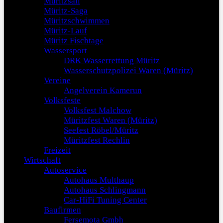
Müritzsail
Müritz-Saga
Müritzschwimmen
Müritz-Lauf
Müritz Fischtage
Wassersport
DRK Wasserrettung Müritz
Wasserschutzpolizei Waren (Müritz)
Vereine
Angelverein Kamerun
Volksfeste
Volksfest Malchow
Müritzfest Waren (Müritz)
Seefest Röbel/Müritz
Müritzfest Rechlin
Freizeit
Wirtschaft
Autoservice
Autohaus Multhaup
Autohaus Schlingmann
Car-HiFi Tuning Center
Baufirmen
Fersemota Gmbh