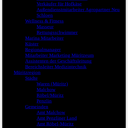
Verkäufer für Hofkäse
Außendienstmitarbeiter Agropartner Neu
Schloen
Wellness & Fitness
Masseur
Rettungsschwimmer
Marina Mitarbeiter
Küster
Regionalmanager
Mitarbeiter Marketing Müritzeum
Assistenten der Geschäftsleitung
Bereichsleiter Medizintechnik
Müritzregion
Städte
Waren (Müritz)
Malchow
Röbel/Müritz
Penzlin
Gemeinden
Amt Malchow
Amt Penzliner Land
Amt Röbel-Müritz