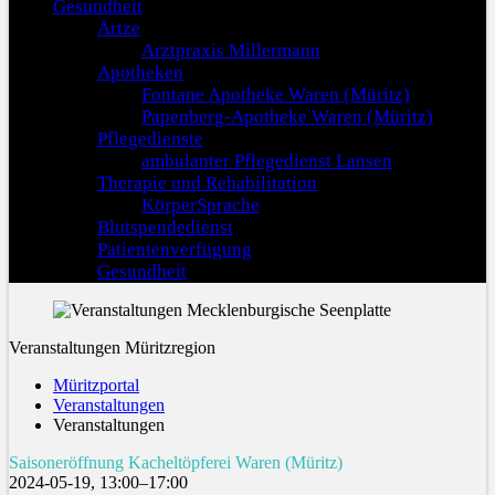
Gesundheit
Ärtze
Arztpraxis Millermann
Apotheken
Fontane Apotheke Waren (Müritz)
Papenberg-Apotheke Waren (Müritz)
Pflegedienste
ambulanter Pflegedienst Lansen
Therapie und Rehabilitation
KörperSprache
Blutspendedienst
Patientenverfügung
Gesundheit
Veranstaltungen Müritzregion
Müritzportal
Veranstaltungen
Veranstaltungen
Saisoneröffnung Kacheltöpferei Waren (Müritz)
2024-05-19, 13:00–17:00