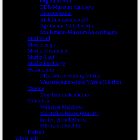
Orgelmuseum
DDR-Museum Malchow
Kunstmuseum
Kiek in un wunner di!
Agroneum Alt Schwerin
Schliemann-Museum Ankershagen
Müritzsail
Müritz-Saga
Müritzschwimmen
Müritz-Lauf
Müritz Fischtage
Wassersport
DRK Wasserrettung Müritz
Wasserschutzpolizei Waren (Müritz)
Vereine
Angelverein Kamerun
Volksfeste
Volksfest Malchow
Müritzfest Waren (Müritz)
Seefest Röbel/Müritz
Müritzfest Rechlin
Freizeit
Wirtschaft