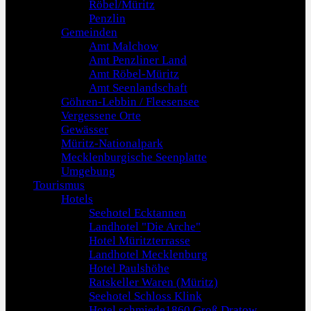
Röbel/Müritz
Penzlin
Gemeinden
Amt Malchow
Amt Penzliner Land
Amt Röbel-Müritz
Amt Seenlandschaft
Göhren-Lebbin / Fleesensee
Vergessene Orte
Gewässer
Müritz-Nationalpark
Mecklenburgische Seenplatte
Umgebung
Tourismus
Hotels
Seehotel Ecktannen
Landhotel "Die Arche"
Hotel Müritzterrasse
Landhotel Mecklenburg
Hotel Paulshöhe
Ratskeller Waren (Müritz)
Seehotel Schloss Klink
Hotel schmiede1860 Groß Dratow