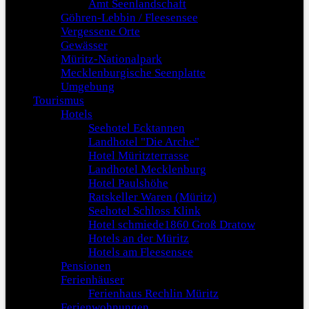
Amt Seenlandschaft
Göhren-Lebbin / Fleesensee
Vergessene Orte
Gewässer
Müritz-Nationalpark
Mecklenburgische Seenplatte
Umgebung
Tourismus
Hotels
Seehotel Ecktannen
Landhotel "Die Arche"
Hotel Müritzterrasse
Landhotel Mecklenburg
Hotel Paulshöhe
Ratskeller Waren (Müritz)
Seehotel Schloss Klink
Hotel schmiede1860 Groß Dratow
Hotels an der Müritz
Hotels am Fleesensee
Pensionen
Ferienhäuser
Ferienhaus Rechlin Müritz
Ferienwohnungen