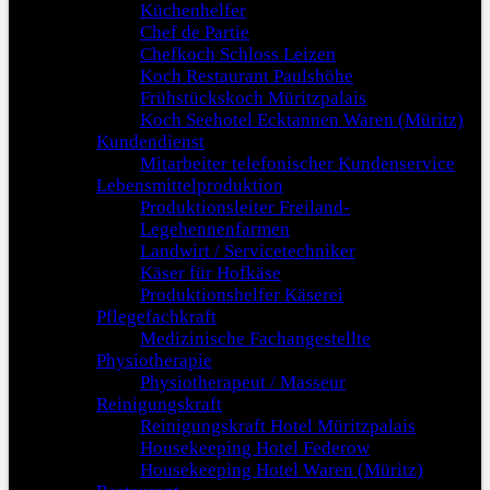
Küchenhelfer
Chef de Partie
Chefkoch Schloss Leizen
Koch Restaurant Paulshöhe
Frühstückskoch Müritzpalais
Koch Seehotel Ecktannen Waren (Müritz)
Kundendienst
Mitarbeiter telefonischer Kundenservice
Lebensmittelproduktion
Produktionsleiter Freiland-
Legehennenfarmen
Landwirt / Servicetechniker
Käser für Hofkäse
Produktionshelfer Käserei
Pflegefachkraft
Medizinische Fachangestellte
Physiotherapie
Physiotherapeut / Masseur
Reinigungskraft
Reinigungskraft Hotel Müritzpalais
Housekeeping Hotel Federow
Housekeeping Hotel Waren (Müritz)