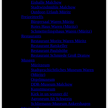
Eishalle Malchow
Stadtwindmühle Malchow
Outdoor-Urlaub Müritz
Freizeittreffs
Bürgersaal Waren Müritz
Rotes Haus Waren (Müritz)
Schmetterlingshaus Waren (Müritz)
Restaurants
Restaurant Moritz Waren Müritz
Restaurant Ratskeller
Restaurant Paulshöhe
Restaurant Schmiede Groß Dratow
Museen
Müritzeum
Stadtgeschichtliches Museum Waren
(Müritz)
Orgelmuseum
DDR-Museum Malchow
Kunstmuseum
Kiek in un wunner di!
Agroneum Alt Schwerin
Schliemann-Museum Ankershagen