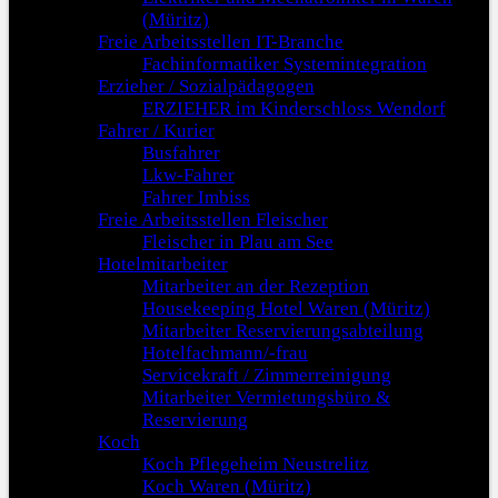
(Müritz)
Freie Arbeitsstellen IT-Branche
Fachinformatiker Systemintegration
Erzieher / Sozialpädagogen
ERZIEHER im Kinderschloss Wendorf
Fahrer / Kurier
Busfahrer
Lkw-Fahrer
Fahrer Imbiss
Freie Arbeitsstellen Fleischer
Fleischer in Plau am See
Hotelmitarbeiter
Mitarbeiter an der Rezeption
Housekeeping Hotel Waren (Müritz)
Mitarbeiter Reservierungsabteilung
Hotelfachmann/-frau
Servicekraft / Zimmerreinigung
Mitarbeiter Vermietungsbüro &
Reservierung
Koch
Koch Pflegeheim Neustrelitz
Koch Waren (Müritz)