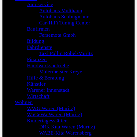
Autoservice
Autohaus Multhaup
Autohaus Schlingmann
Car-HiFi Tuning Center
Baufirmen
Fersemota Gmbh
Bildung
Fahrdienste
Taxi Pollin Röbel/Müritz
Finanzen
Handwerksbetriebe
Malermeister Kreye
Hilfe & Beratung
Künstler
Warener Innenstadt
Wirtschaft
Wohnen
WWG Waren (Müritz)
WoGeWa Waren (Müritz)
Kindertagesstätten
DRK Kita Waren (Müritz)
WABE-Kita Warensberg