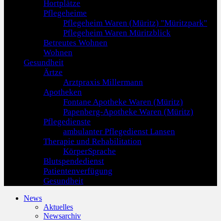
Hortplätze
Pflegeheime
Pflegeheim Waren (Müritz) "Müritzpark"
Pflegeheim Waren Müritzblick
Betreutes Wohnen
Wohnen
Gesundheit
Ärtze
Arztpraxis Millermann
Apotheken
Fontane Apotheke Waren (Müritz)
Papenberg-Apotheke Waren (Müritz)
Pflegedienste
ambulanter Pflegedienst Lansen
Therapie und Rehabilitation
KörperSprache
Blutspendedienst
Patientenverfügung
Gesundheit
News
Aktuelles
Newsarchiv