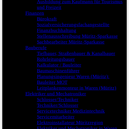
Ausbildung zum Kaufmann für Tourismus
und Freizeit
Finanzen
Bürokraft
Sozialversicherungsfachangestellte
Finanzbuchhaltung
Stellenausschreibung Müritz-Sparkasse
Sachbearbeiter Müritz-Sparkasse
Bauberufe
Tiefbauer, Straßenbauer & Kanalbauer
Rohrleitungsbauer
Kalkulator / Bauleiter
Baumaschinenführer
Planungsingenieur Waren (Müritz):
Bauleiter MOT
Leitplankenmonteur in Waren (Müritz)
Elektriker und Mechatroniker
Schlosser/Techniker
Techniker/Schlosser
Servicetechniker Medizintechnik
Servicemitarbeiter
Elektroinstallateur Müritzregion
Elektriker und Mechatroniker in Waren