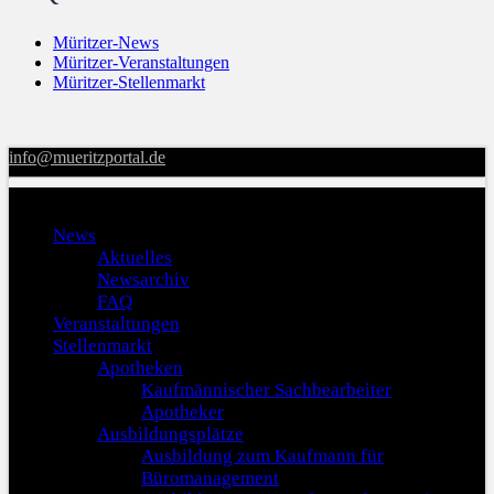
Müritzer-News
Müritzer-Veranstaltungen
Müritzer-Stellenmarkt
info@mueritzportal.de
Menu
News
Aktuelles
Newsarchiv
FAQ
Veranstaltungen
Stellenmarkt
Apotheken
Kaufmännischer Sachbearbeiter
Apotheker
Ausbildungsplätze
Ausbildung zum Kaufmann für
Büromanagement