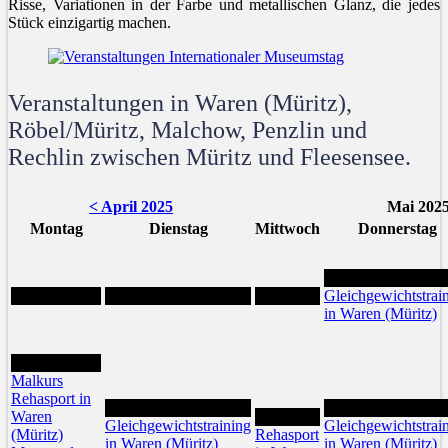
Risse, Variationen in der Farbe und metallischen Glanz, die jedes
Stück einzigartig machen.
Veranstaltungen in Waren (Müritz),
Röbel/Müritz, Malchow, Penzlin und
Rechlin zwischen Müritz und Fleesensee.
< April 2025
Mai 202
Montag
Dienstag
Mittwoch
Donnerstag
1
Gleichgewichtstrai
in Waren (Müritz)
5
Malkurs
Rehasport in
6
8
Waren
7
Gleichgewichtstraining
Gleichgewichtstrai
(Müritz)
Rehasport
in Waren (Müritz)
in Waren (Müritz)