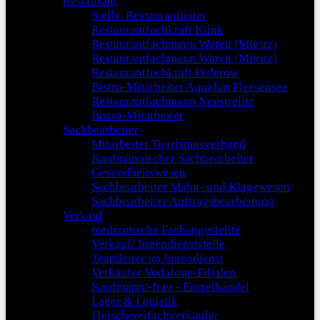
Restaurant
Stellv. Restaurantleiter
Restaurantfachkraft Klink
Restaurantfachmann Waren (Müritz)
Restaurantfachmann Waren (Müritz)
Restaurantfachkraft Federow
Bistro-Mitarbeiter Aquafun Fleesensee
Restaurantfachmann Neustrelitz
Bistro-Mitarbeiter
Sachbearbeiter
Mitarbeiter Tourismusverband
Kaufmännischer Sachbearbeiter
Gesundheitswesen
Sachbearbeiter Mahn- und Klagewesen
Sachbearbeiter Auftragsbearbeitung
Verkauf
medizinische Fachangestellte
Verkauf/ Innendienststelle
Teamleiter im Innendienst
Verkäufer Vodafone-Filialen
Kaufmann/-frau - Einzelhandel
Lager & Logistik
Fleischereifachverkäufer