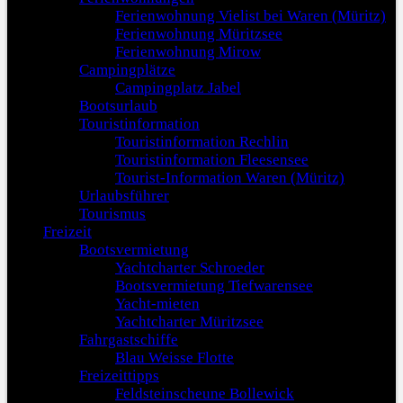
Ferienwohnung Vielist bei Waren (Müritz)
Ferienwohnung Müritzsee
Ferienwohnung Mirow
Campingplätze
Campingplatz Jabel
Bootsurlaub
Touristinformation
Touristinformation Rechlin
Touristinformation Fleesensee
Tourist-Information Waren (Müritz)
Urlaubsführer
Tourismus
Freizeit
Bootsvermietung
Yachtcharter Schroeder
Bootsvermietung Tiefwarensee
Yacht-mieten
Yachtcharter Müritzsee
Fahrgastschiffe
Blau Weisse Flotte
Freizeittipps
Feldsteinscheune Bollewick