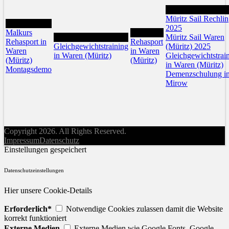
29
Müritz Sail Rechlin
26
2025
Malkurs
28
27
Müritz Sail Waren
Rehasport in
Rehasport
Gleichgewichtstraining
(Müritz) 2025
Waren
in Waren
in Waren (Müritz)
Gleichgewichtstrai
(Müritz)
(Müritz)
in Waren (Müritz)
Montagsdemo
Demenzschulung i
Mirow
Copyright 2026. All Rights Reserved.
Impressum
Datenschutz
Einstellungen gespeichert
Datenschutzeinstellungen
Hier unsere Cookie-Details
Erforderlich*
Notwendige Cookies zulassen damit die Website
korrekt funktioniert
Externe Medien
Externe Medien wie Google Fonts, Google