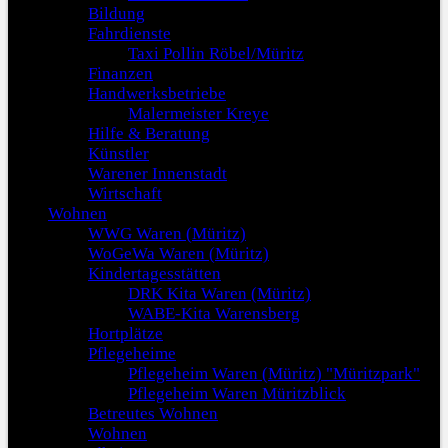
Bildung
Fahrdienste
Taxi Pollin Röbel/Müritz
Finanzen
Handwerksbetriebe
Malermeister Kreye
Hilfe & Beratung
Künstler
Warener Innenstadt
Wirtschaft
Wohnen
WWG Waren (Müritz)
WoGeWa Waren (Müritz)
Kindertagesstätten
DRK Kita Waren (Müritz)
WABE-Kita Warensberg
Hortplätze
Pflegeheime
Pflegeheim Waren (Müritz) "Müritzpark"
Pflegeheim Waren Müritzblick
Betreutes Wohnen
Wohnen