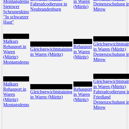
Montagsdemo
in Waren
Fahrradcodierung in
Demenzschulung i
Sietower
(Müritz)
Neubrandenburg
Mirow
Scheunenkino
"In schwarzer
Haut"
12
15
Malkurs
14
13
Gleichgewichtstrai
Rehasport in
Rehasport
Gleichgewichtstraining
in Waren (Müritz)
Waren
in Waren
in Waren (Müritz)
Demenzschulung i
(Müritz)
(Müritz)
Mirow
Montagsdemo
22
19
Gleichgewichtstrai
Malkurs
21
20
in Waren (Müritz)
Rehasport in
Rehasport
Gleichgewichtstraining
Fahrradcodierung i
Waren
in Waren
in Waren (Müritz)
Friedland
(Müritz)
(Müritz)
Demenzschulung i
Montagsdemo
Mirow