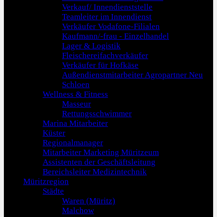
Verkauf/ Innendienststelle
Teamleiter im Innendienst
Verkäufer Vodafone-Filialen
Kaufmann/-frau - Einzelhandel
Lager & Logistik
Fleischereifachverkäufer
Verkäufer für Hofkäse
Außendienstmitarbeiter Agropartner Neu
Schloen
Wellness & Fitness
Masseur
Rettungsschwimmer
Marina Mitarbeiter
Küster
Regionalmanager
Mitarbeiter Marketing Müritzeum
Assistenten der Geschäftsleitung
Bereichsleiter Medizintechnik
Müritzregion
Städte
Waren (Müritz)
Malchow