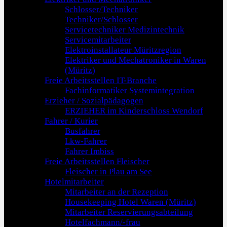
Schlosser/Techniker
Techniker/Schlosser
Servicetechniker Medizintechnik
Servicemitarbeiter
Elektroinstallateur Müritzregion
Elektriker und Mechatroniker in Waren
(Müritz)
Freie Arbeitsstellen IT-Branche
Fachinformatiker Systemintegration
Erzieher / Sozialpädagogen
ERZIEHER im Kinderschloss Wendorf
Fahrer / Kurier
Busfahrer
Lkw-Fahrer
Fahrer Imbiss
Freie Arbeitsstellen Fleischer
Fleischer in Plau am See
Hotelmitarbeiter
Mitarbeiter an der Rezeption
Housekeeping Hotel Waren (Müritz)
Mitarbeiter Reservierungsabteilung
Hotelfachmann/-frau