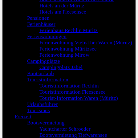
Hotels an der Müritz
Hotels am Fleesensee
Pensionen
Ferienhäuser
Ferienhaus Rechlin Müritz
Ferienwohnungen
Ferienwohnung Vielist bei Waren (Müritz)
Ferienwohnung Müritzsee
Ferienwohnung Mirow
Campingplätze
Campingplatz Jabel
Bootsurlaub
Touristinformation
Touristinformation Rechlin
Touristinformation Fleesensee
Tourist-Information Waren (Müritz)
Urlaubsführer
Tourismus
Freizeit
Bootsvermietung
Yachtcharter Schroeder
Bootsvermietung Tiefwarensee