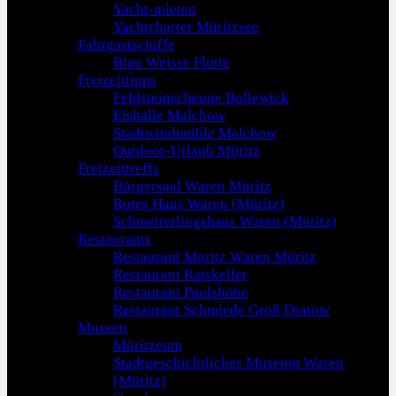
Yacht-mieten
Yachtcharter Müritzsee
Fahrgastschiffe
Blau Weisse Flotte
Freizeittipps
Feldsteinscheune Bollewick
Eishalle Malchow
Stadtwindmühle Malchow
Outdoor-Urlaub Müritz
Freizeittreffs
Bürgersaal Waren Müritz
Rotes Haus Waren (Müritz)
Schmetterlingshaus Waren (Müritz)
Restaurants
Restaurant Moritz Waren Müritz
Restaurant Ratskeller
Restaurant Paulshöhe
Restaurant Schmiede Groß Dratow
Museen
Müritzeum
Stadtgeschichtliches Museum Waren
(Müritz)