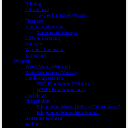
Bildung
Fahrdienste
Taxi Pollin Röbel/Müritz
Finanzen
Handwerksbetriebe
Malermeister Kreye
Hilfe & Beratung
Künstler
Warener Innenstadt
Wirtschaft
Wohnen
WWG Waren (Müritz)
WoGeWa Waren (Müritz)
Kindertagesstätten
DRK Kita Waren (Müritz)
WABE-Kita Warensberg
Hortplätze
Pflegeheime
Pflegeheim Waren (Müritz) "Müritzpark"
Pflegeheim Waren Müritzblick
Betreutes Wohnen
Wohnen