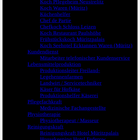
Koch Pflegeheim Neustrelitz
Koch Waren (Müritz)
Küchenhelfer
Chef de Partie
Chefkoch Schloss Leizen
Koch Restaurant Paulshöhe
Frühstückskoch Müritzpalais
Koch Seehotel Ecktannen Waren (Müritz)
Kundendienst
Mitarbeiter telefonischer Kundenservice
Lebensmittelproduktion
Produktionsleiter Freiland-
Legehennenfarmen
Landwirt / Servicetechniker
Käser für Hofkäse
Produktionshelfer Käserei
Pflegefachkraft
Medizinische Fachangestellte
Physiotherapie
Physiotherapeut / Masseur
Reinigungskraft
Reinigungskraft Hotel Müritzpalais
Housekeeping Hotel Federow