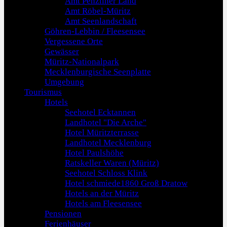
Amt Penzliner Land
Amt Röbel-Müritz
Amt Seenlandschaft
Göhren-Lebbin / Fleesensee
Vergessene Orte
Gewässer
Müritz-Nationalpark
Mecklenburgische Seenplatte
Umgebung
Tourismus
Hotels
Seehotel Ecktannen
Landhotel "Die Arche"
Hotel Müritzterrasse
Landhotel Mecklenburg
Hotel Paulshöhe
Ratskeller Waren (Müritz)
Seehotel Schloss Klink
Hotel schmiede1860 Groß Dratow
Hotels an der Müritz
Hotels am Fleesensee
Pensionen
Ferienhäuser