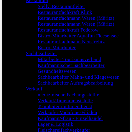
Restaurant
Stellv. Restaurantleiter
Restaurantfachkraft Klink
Restaurantfachmann Waren (Müritz)
Restaurantfachmann Waren (Müritz)
Restaurantfachkraft Federow
Bistro-Mitarbeiter Aquafun Fleesensee
Restaurantfachmann Neustrelitz
Bistro-Mitarbeiter
Sachbearbeiter
Mitarbeiter Tourismusverband
Kaufmännischer Sachbearbeiter
Gesundheitswesen
Sachbearbeiter Mahn- und Klagewesen
Sachbearbeiter Auftragsbearbeitung
Verkauf
medizinische Fachangestellte
Verkauf/ Innendienststelle
Teamleiter im Innendienst
Verkäufer Vodafone-Filialen
Kaufmann/-frau - Einzelhandel
Lager & Logistik
Fleischereifachverkäufer