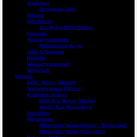
Baufirmen
Fersemota Gmbh
Bildung
Fahrdienste
Taxi Pollin Röbel/Müritz
Finanzen
Handwerksbetriebe
Malermeister Kreye
Hilfe & Beratung
Künstler
Warener Innenstadt
Wirtschaft
Wohnen
WWG Waren (Müritz)
WoGeWa Waren (Müritz)
Kindertagesstätten
DRK Kita Waren (Müritz)
WABE-Kita Warensberg
Hortplätze
Pflegeheime
Pflegeheim Waren (Müritz) "Müritzpark"
Pflegeheim Waren Müritzblick