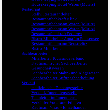
Housekeeping Hotel Waren (Müritz)
Restaurant
Stellv. Restaurantleiter
Restaurantfachkraft Klink
Restaurantfachmann Waren (Müritz)
Restaurantfachmann Waren (Müritz)
Restaurantfachkraft Federow
Bistro-Mitarbeiter Aquafun Fleesensee
Restaurantfachmann Neustrelitz
Bistro-Mitarbeiter
Sachbearbeiter
Mitarbeiter Tourismusverband
Kaufmännischer Sachbearbeiter
Gesundheitswesen
Sachbearbeiter Mahn- und Klagewesen
Sachbearbeiter Auftragsbearbeitung
Verkauf
medizinische Fachangestellte
Verkauf/ Innendienststelle
Teamleiter im Innendienst
Verkäufer Vodafone-Filialen
Kaufmann/-frau - Einzelhandel