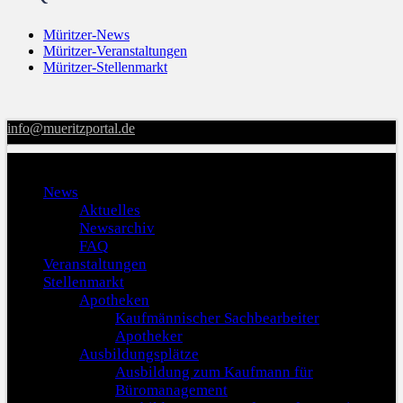
Müritzer-News
Müritzer-Veranstaltungen
Müritzer-Stellenmarkt
info@mueritzportal.de
Menu
News
Aktuelles
Newsarchiv
FAQ
Veranstaltungen
Stellenmarkt
Apotheken
Kaufmännischer Sachbearbeiter
Apotheker
Ausbildungsplätze
Ausbildung zum Kaufmann für
Büromanagement