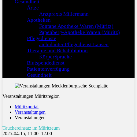
Gesundheit
Ärtze
Arztpraxis Millermann
Apotheken
Fontane Apotheke Waren (Müritz)
Papenberg-Apotheke Waren (Müritz)
Pflegedienste
ambulanter Pflegedienst Lansen
Therapie und Rehabilitation
KörperSprache
Blutspendedienst
Patientenverfügung
Gesundheit
Veranstaltungen Müritzregion
Müritzportal
Veranstaltungen
Veranstaltungen
Tauchereinsatz im Müritzeum
2025-04-15, 11:00–12:00