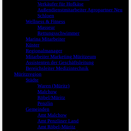
Verkäufer für Hofkäse
Außendienstmitarbeiter Agropartner Neu
Schloen
Wellness & Fitness
Masseur
Rettungsschwimmer
Marina Mitarbeiter
Küster
Regionalmanager
Mitarbeiter Marketing Müritzeum
Assistenten der Geschäftsleitung
Bereichsleiter Medizintechnik
Müritzregion
Städte
Waren (Müritz)
Malchow
Röbel/Müritz
Penzlin
Gemeinden
Amt Malchow
Amt Penzliner Land
Amt Röbel-Müritz