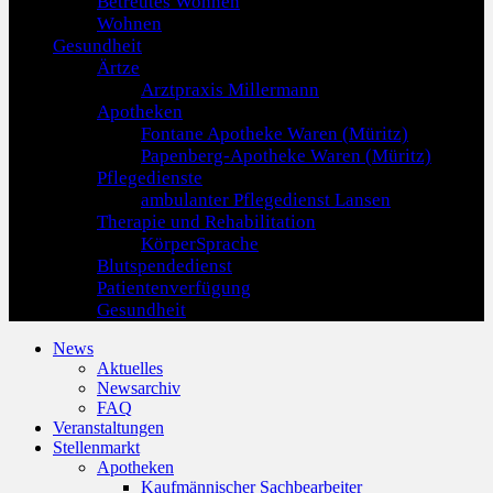
Betreutes Wohnen
Wohnen
Gesundheit
Ärtze
Arztpraxis Millermann
Apotheken
Fontane Apotheke Waren (Müritz)
Papenberg-Apotheke Waren (Müritz)
Pflegedienste
ambulanter Pflegedienst Lansen
Therapie und Rehabilitation
KörperSprache
Blutspendedienst
Patientenverfügung
Gesundheit
News
Aktuelles
Newsarchiv
FAQ
Veranstaltungen
Stellenmarkt
Apotheken
Kaufmännischer Sachbearbeiter