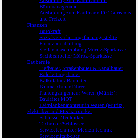
Ausbildung zum Kaufmann für
Büromanagement
Ausbildung zum Kaufmann für Tourismus
und Freizeit
Finanzen
Bürokraft
Sozialversicherungsfachangestellte
Finanzbuchhaltung
Stellenausschreibung Müritz-Sparkasse
Sachbearbeiter Müritz-Sparkasse
Bauberufe
Tiefbauer, Straßenbauer & Kanalbauer
Rohrleitungsbauer
Kalkulator / Bauleiter
Baumaschinenführer
Planungsingenieur Waren (Müritz):
Bauleiter MOT
Leitplankenmonteur in Waren (Müritz)
Elektriker und Mechatroniker
Schlosser/Techniker
Techniker/Schlosser
Servicetechniker Medizintechnik
Servicemitarbeiter