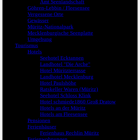
Amt Seenlandschaft
Göhren-Lebbin / Fleesensee
Vergessene Orte
Gewässer
Müritz-Nationalpark
Mecklenburgische Seenplatte
Umgebung
Tourismus
Hotels
Seehotel Ecktannen
Landhotel "Die Arche"
Hotel Müritzterrasse
Landhotel Mecklenburg
Hotel Paulshöhe
Ratskeller Waren (Müritz)
Seehotel Schloss Klink
Hotel schmiede1860 Groß Dratow
Hotels an der Müritz
Hotels am Fleesensee
Pensionen
Ferienhäuser
Ferienhaus Rechlin Müritz
Ferienwohnungen