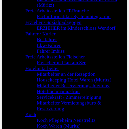
(Müritz)
Freie Arbeitsstellen IT-Branche
Fachinformatiker Systemintegration
Erzieher / Sozialpädagogen
ERZIEHER im Kinderschloss Wendorf
Fahrer / Kurier
Busfahrer
Lkw-Fahrer
Fahrer Imbiss
Freie Arbeitsstellen Fleischer
Fleischer in Plau am See
Hotelmitarbeiter
Mitarbeiter an der Rezeption
Housekeeping Hotel Waren (Müritz)
Mitarbeiter Reservierungsabteilung
Hotelfachmann/-frau
Servicekraft / Zimmerreinigung
Mitarbeiter Vermietungsbüro &
Reservierung
Koch
Koch Pflegeheim Neustrelitz
Koch Waren (Müritz)