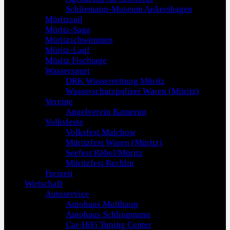
Schliemann-Museum Ankershagen
Müritzsail
Müritz-Saga
Müritzschwimmen
Müritz-Lauf
Müritz Fischtage
Wassersport
DRK Wasserrettung Müritz
Wasserschutzpolizei Waren (Müritz)
Vereine
Angelverein Kamerun
Volksfeste
Volksfest Malchow
Müritzfest Waren (Müritz)
Seefest Röbel/Müritz
Müritzfest Rechlin
Freizeit
Wirtschaft
Autoservice
Autohaus Multhaup
Autohaus Schlingmann
Car-HiFi Tuning Center