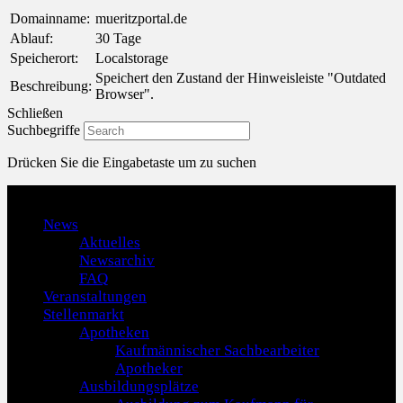
Domainname:
mueritzportal.de
Ablauf:
30 Tage
Speicherort:
Localstorage
Speichert den Zustand der Hinweisleiste "Outdated
Beschreibung:
Browser".
Schließen
Suchbegriffe
Drücken Sie die Eingabetaste um zu suchen
Menu
News
Aktuelles
Newsarchiv
FAQ
Veranstaltungen
Stellenmarkt
Apotheken
Kaufmännischer Sachbearbeiter
Apotheker
Ausbildungsplätze