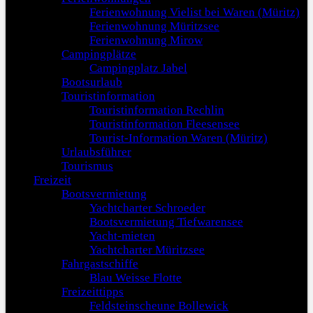
Ferienwohnung Vielist bei Waren (Müritz)
Ferienwohnung Müritzsee
Ferienwohnung Mirow
Campingplätze
Campingplatz Jabel
Bootsurlaub
Touristinformation
Touristinformation Rechlin
Touristinformation Fleesensee
Tourist-Information Waren (Müritz)
Urlaubsführer
Tourismus
Freizeit
Bootsvermietung
Yachtcharter Schroeder
Bootsvermietung Tiefwarensee
Yacht-mieten
Yachtcharter Müritzsee
Fahrgastschiffe
Blau Weisse Flotte
Freizeittipps
Feldsteinscheune Bollewick