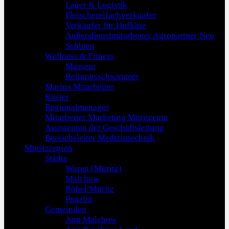
Lager & Logistik
Fleischereifachverkäufer
Verkäufer für Hofkäse
Außendienstmitarbeiter Agropartner Neu
Schloen
Wellness & Fitness
Masseur
Rettungsschwimmer
Marina Mitarbeiter
Küster
Regionalmanager
Mitarbeiter Marketing Müritzeum
Assistenten der Geschäftsleitung
Bereichsleiter Medizintechnik
Müritzregion
Städte
Waren (Müritz)
Malchow
Röbel/Müritz
Penzlin
Gemeinden
Amt Malchow