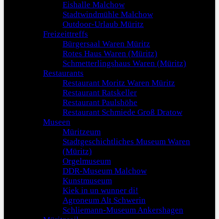
Eishalle Malchow
Stadtwindmühle Malchow
Outdoor-Urlaub Müritz
Freizeittreffs
Bürgersaal Waren Müritz
Rotes Haus Waren (Müritz)
Schmetterlingshaus Waren (Müritz)
Restaurants
Restaurant Moritz Waren Müritz
Restaurant Ratskeller
Restaurant Paulshöhe
Restaurant Schmiede Groß Dratow
Museen
Müritzeum
Stadtgeschichtliches Museum Waren
(Müritz)
Orgelmuseum
DDR-Museum Malchow
Kunstmuseum
Kiek in un wunner di!
Agroneum Alt Schwerin
Schliemann-Museum Ankershagen