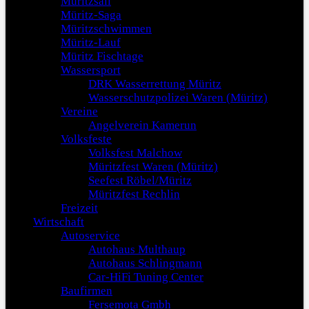
Müritzsail
Müritz-Saga
Müritzschwimmen
Müritz-Lauf
Müritz Fischtage
Wassersport
DRK Wasserrettung Müritz
Wasserschutzpolizei Waren (Müritz)
Vereine
Angelverein Kamerun
Volksfeste
Volksfest Malchow
Müritzfest Waren (Müritz)
Seefest Röbel/Müritz
Müritzfest Rechlin
Freizeit
Wirtschaft
Autoservice
Autohaus Multhaup
Autohaus Schlingmann
Car-HiFi Tuning Center
Baufirmen
Fersemota Gmbh