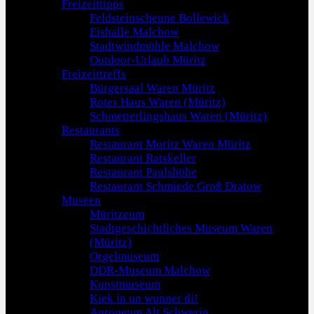
Freizeittipps
Feldsteinscheune Bollewick
Eishalle Malchow
Stadtwindmühle Malchow
Outdoor-Urlaub Müritz
Freizeittreffs
Bürgersaal Waren Müritz
Rotes Haus Waren (Müritz)
Schmetterlingshaus Waren (Müritz)
Restaurants
Restaurant Moritz Waren Müritz
Restaurant Ratskeller
Restaurant Paulshöhe
Restaurant Schmiede Groß Dratow
Museen
Müritzeum
Stadtgeschichtliches Museum Waren
(Müritz)
Orgelmuseum
DDR-Museum Malchow
Kunstmuseum
Kiek in un wunner di!
Agroneum Alt Schwerin