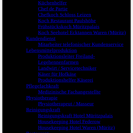
Küchenhelfer
Chef de Partie
Chefkoch Schloss Leizen
Koch Restaurant Paulshöhe
Frühstückskoch Müritzpalais
Koch Seehotel Ecktannen Waren (Müritz)
Kundendienst
Mitarbeiter telefonischer Kundenservice
Lebensmittelproduktion
Produktionsleiter Freiland-
Legehennenfarmen
Landwirt / Servicetechniker
Käser für Hofkäse
Produktionshelfer Käserei
Pflegefachkraft
Medizinische Fachangestellte
Physiotherapie
Physiotherapeut / Masseur
Reinigungskraft
Reinigungskraft Hotel Müritzpalais
Housekeeping Hotel Federow
Housekeeping Hotel Waren (Müritz)