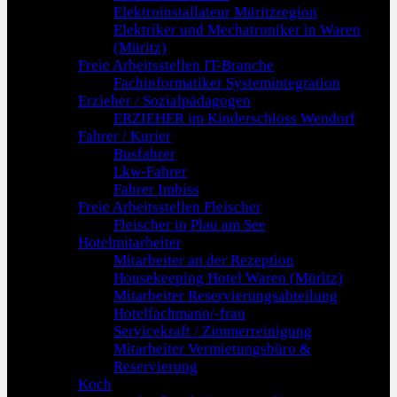
Elektroinstallateur Müritzregion
Elektriker und Mechatroniker in Waren
(Müritz)
Freie Arbeitsstellen IT-Branche
Fachinformatiker Systemintegration
Erzieher / Sozialpädagogen
ERZIEHER im Kinderschloss Wendorf
Fahrer / Kurier
Busfahrer
Lkw-Fahrer
Fahrer Imbiss
Freie Arbeitsstellen Fleischer
Fleischer in Plau am See
Hotelmitarbeiter
Mitarbeiter an der Rezeption
Housekeeping Hotel Waren (Müritz)
Mitarbeiter Reservierungsabteilung
Hotelfachmann/-frau
Servicekraft / Zimmerreinigung
Mitarbeiter Vermietungsbüro &
Reservierung
Koch