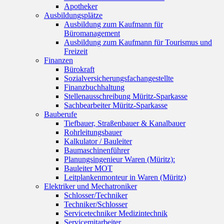
Apotheker
Ausbildungsplätze
Ausbildung zum Kaufmann für
Büromanagement
Ausbildung zum Kaufmann für Tourismus und
Freizeit
Finanzen
Bürokraft
Sozialversicherungsfachangestellte
Finanzbuchhaltung
Stellenausschreibung Müritz-Sparkasse
Sachbearbeiter Müritz-Sparkasse
Bauberufe
Tiefbauer, Straßenbauer & Kanalbauer
Rohrleitungsbauer
Kalkulator / Bauleiter
Baumaschinenführer
Planungsingenieur Waren (Müritz):
Bauleiter MOT
Leitplankenmonteur in Waren (Müritz)
Elektriker und Mechatroniker
Schlosser/Techniker
Techniker/Schlosser
Servicetechniker Medizintechnik
Servicemitarbeiter