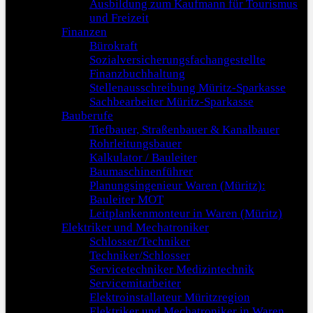
Ausbildung zum Kaufmann für Tourismus
und Freizeit
Finanzen
Bürokraft
Sozialversicherungsfachangestellte
Finanzbuchhaltung
Stellenausschreibung Müritz-Sparkasse
Sachbearbeiter Müritz-Sparkasse
Bauberufe
Tiefbauer, Straßenbauer & Kanalbauer
Rohrleitungsbauer
Kalkulator / Bauleiter
Baumaschinenführer
Planungsingenieur Waren (Müritz):
Bauleiter MOT
Leitplankenmonteur in Waren (Müritz)
Elektriker und Mechatroniker
Schlosser/Techniker
Techniker/Schlosser
Servicetechniker Medizintechnik
Servicemitarbeiter
Elektroinstallateur Müritzregion
Elektriker und Mechatroniker in Waren