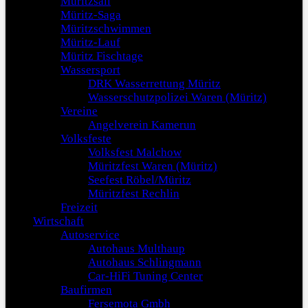
Müritzsail
Müritz-Saga
Müritzschwimmen
Müritz-Lauf
Müritz Fischtage
Wassersport
DRK Wasserrettung Müritz
Wasserschutzpolizei Waren (Müritz)
Vereine
Angelverein Kamerun
Volksfeste
Volksfest Malchow
Müritzfest Waren (Müritz)
Seefest Röbel/Müritz
Müritzfest Rechlin
Freizeit
Wirtschaft
Autoservice
Autohaus Multhaup
Autohaus Schlingmann
Car-HiFi Tuning Center
Baufirmen
Fersemota Gmbh