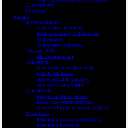
Urlaubsführer
Tourismus
Freizeit
Bootsvermietung
Yachtcharter Schroeder
Bootsvermietung Tiefwarensee
Yacht-mieten
Yachtcharter Müritzsee
Fahrgastschiffe
Blau Weisse Flotte
Freizeittipps
Feldsteinscheune Bollewick
Eishalle Malchow
Stadtwindmühle Malchow
Outdoor-Urlaub Müritz
Freizeittreffs
Bürgersaal Waren Müritz
Rotes Haus Waren (Müritz)
Schmetterlingshaus Waren (Müritz)
Restaurants
Restaurant Moritz Waren Müritz
Restaurant Ratskeller