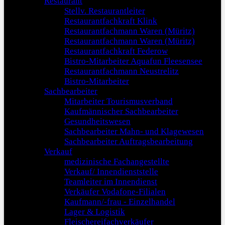
Restaurant
Stellv. Restaurantleiter
Restaurantfachkraft Klink
Restaurantfachmann Waren (Müritz)
Restaurantfachmann Waren (Müritz)
Restaurantfachkraft Federow
Bistro-Mitarbeiter Aquafun Fleesensee
Restaurantfachmann Neustrelitz
Bistro-Mitarbeiter
Sachbearbeiter
Mitarbeiter Tourismusverband
Kaufmännischer Sachbearbeiter
Gesundheitswesen
Sachbearbeiter Mahn- und Klagewesen
Sachbearbeiter Auftragsbearbeitung
Verkauf
medizinische Fachangestellte
Verkauf/ Innendienststelle
Teamleiter im Innendienst
Verkäufer Vodafone-Filialen
Kaufmann/-frau - Einzelhandel
Lager & Logistik
Fleischereifachverkäufer