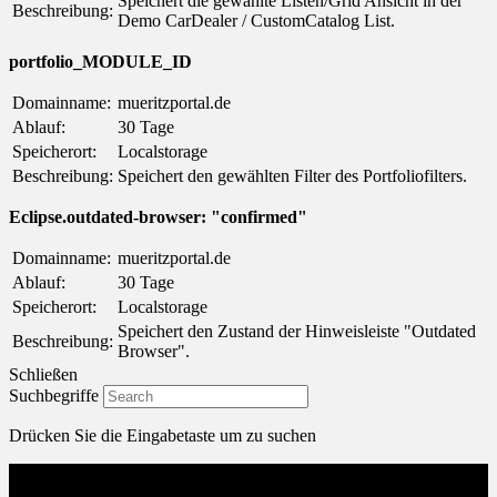
Speichert die gewählte Listen/Grid Ansicht in der
Beschreibung:
Demo CarDealer / CustomCatalog List.
portfolio_MODULE_ID
Domainname:
mueritzportal.de
Ablauf:
30 Tage
Speicherort:
Localstorage
Beschreibung:
Speichert den gewählten Filter des Portfoliofilters.
Eclipse.outdated-browser: "confirmed"
Domainname:
mueritzportal.de
Ablauf:
30 Tage
Speicherort:
Localstorage
Speichert den Zustand der Hinweisleiste "Outdated
Beschreibung:
Browser".
Schließen
Suchbegriffe
Drücken Sie die Eingabetaste um zu suchen
Menu