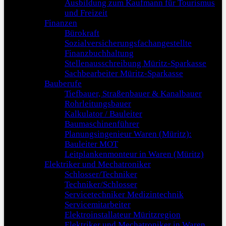
Ausbildung zum Kaufmann für Tourismus
und Freizeit
Finanzen
Bürokraft
Sozialversicherungsfachangestellte
Finanzbuchhaltung
Stellenausschreibung Müritz-Sparkasse
Sachbearbeiter Müritz-Sparkasse
Bauberufe
Tiefbauer, Straßenbauer & Kanalbauer
Rohrleitungsbauer
Kalkulator / Bauleiter
Baumaschinenführer
Planungsingenieur Waren (Müritz):
Bauleiter MOT
Leitplankenmonteur in Waren (Müritz)
Elektriker und Mechatroniker
Schlosser/Techniker
Techniker/Schlosser
Servicetechniker Medizintechnik
Servicemitarbeiter
Elektroinstallateur Müritzregion
Elektriker und Mechatroniker in Waren