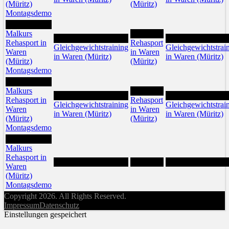
(Müritz)
(Müritz)
Montagsdemo
17
Malkurs
19
18
20
Rehasport in
Rehasport
Gleichgewichtstraining
Gleichgewichtstrai
Waren
in Waren
in Waren (Müritz)
in Waren (Müritz)
(Müritz)
(Müritz)
Montagsdemo
24
Malkurs
26
25
27
Rehasport in
Rehasport
Gleichgewichtstraining
Gleichgewichtstrai
Waren
in Waren
in Waren (Müritz)
in Waren (Müritz)
(Müritz)
(Müritz)
Montagsdemo
31
Malkurs
Rehasport in
Waren
(Müritz)
Montagsdemo
Copyright 2026. All Rights Reserved.
Impressum
Datenschutz
Einstellungen gespeichert