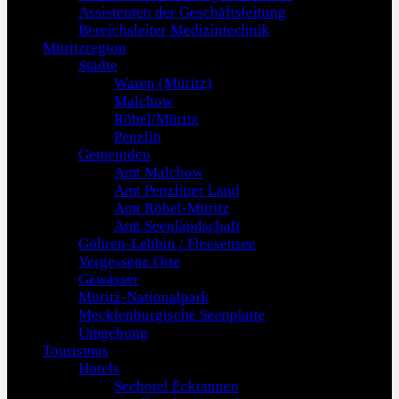
Assistenten der Geschäftsleitung
Bereichsleiter Medizintechnik
Müritzregion
Städte
Waren (Müritz)
Malchow
Röbel/Müritz
Penzlin
Gemeinden
Amt Malchow
Amt Penzliner Land
Amt Röbel-Müritz
Amt Seenlandschaft
Göhren-Lebbin / Fleesensee
Vergessene Orte
Gewässer
Müritz-Nationalpark
Mecklenburgische Seenplatte
Umgebung
Tourismus
Hotels
Seehotel Ecktannen