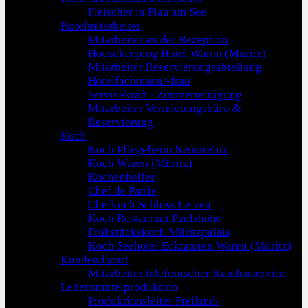
Fleischer in Plau am See
Hotelmitarbeiter
Mitarbeiter an der Rezeption
Housekeeping Hotel Waren (Müritz)
Mitarbeiter Reservierungsabteilung
Hotelfachmann/-frau
Servicekraft / Zimmerreinigung
Mitarbeiter Vermietungsbüro &
Reservierung
Koch
Koch Pflegeheim Neustrelitz
Koch Waren (Müritz)
Küchenhelfer
Chef de Partie
Chefkoch Schloss Leizen
Koch Restaurant Paulshöhe
Frühstückskoch Müritzpalais
Koch Seehotel Ecktannen Waren (Müritz)
Kundendienst
Mitarbeiter telefonischer Kundenservice
Lebensmittelproduktion
Produktionsleiter Freiland-