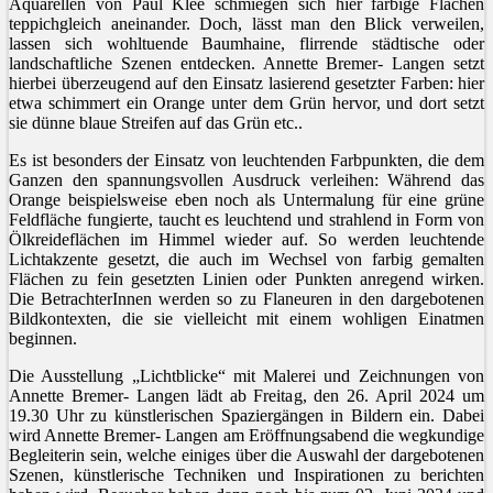
Aquarellen von Paul Klee schmiegen sich hier farbige Flächen
teppichgleich aneinander. Doch, lässt man den Blick verweilen,
lassen sich wohltuende Baumhaine, flirrende städtische oder
landschaftliche Szenen entdecken. Annette Bremer- Langen setzt
hierbei überzeugend auf den Einsatz lasierend gesetzter Farben: hier
etwa schimmert ein Orange unter dem Grün hervor, und dort setzt
sie dünne blaue Streifen auf das Grün etc..
Es ist besonders der Einsatz von leuchtenden Farbpunkten, die dem
Ganzen den spannungsvollen Ausdruck verleihen: Während das
Orange beispielsweise eben noch als Untermalung für eine grüne
Feldfläche fungierte, taucht es leuchtend und strahlend in Form von
Ölkreideflächen im Himmel wieder auf. So werden leuchtende
Lichtakzente gesetzt, die auch im Wechsel von farbig gemalten
Flächen zu fein gesetzten Linien oder Punkten anregend wirken.
Die BetrachterInnen werden so zu Flaneuren in den dargebotenen
Bildkontexten, die sie vielleicht mit einem wohligen Einatmen
beginnen.
Die Ausstellung „Lichtblicke“ mit Malerei und Zeichnungen von
Annette Bremer- Langen lädt ab Freitag, den 26. April 2024 um
19.30 Uhr zu künstlerischen Spaziergängen in Bildern ein. Dabei
wird Annette Bremer- Langen am Eröffnungsabend die wegkundige
Begleiterin sein, welche einiges über die Auswahl der dargebotenen
Szenen, künstlerische Techniken und Inspirationen zu berichten