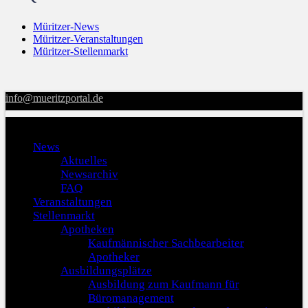
Müritzer-News
Müritzer-Veranstaltungen
Müritzer-Stellenmarkt
info@mueritzportal.de
Menu
News
Aktuelles
Newsarchiv
FAQ
Veranstaltungen
Stellenmarkt
Apotheken
Kaufmännischer Sachbearbeiter
Apotheker
Ausbildungsplätze
Ausbildung zum Kaufmann für
Büromanagement