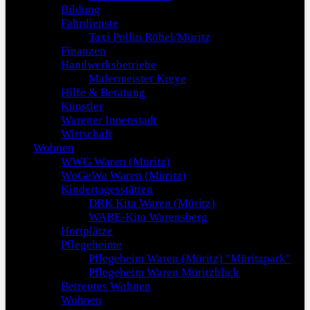
Bildung
Fahrdienste
Taxi Pollin Röbel/Müritz
Finanzen
Handwerksbetriebe
Malermeister Kreye
Hilfe & Beratung
Künstler
Warener Innenstadt
Wirtschaft
Wohnen
WWG Waren (Müritz)
WoGeWa Waren (Müritz)
Kindertagesstätten
DRK Kita Waren (Müritz)
WABE-Kita Warensberg
Hortplätze
Pflegeheime
Pflegeheim Waren (Müritz) "Müritzpark"
Pflegeheim Waren Müritzblick
Betreutes Wohnen
Wohnen