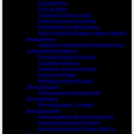
Küchenhelfer
Chef de Partie
Chefkoch Schloss Leizen
Koch Restaurant Paulshöhe
Frühstückskoch Müritzpalais
Koch Seehotel Ecktannen Waren (Müritz)
Kundendienst
Mitarbeiter telefonischer Kundenservice
Lebensmittelproduktion
Produktionsleiter Freiland-
Legehennenfarmen
Landwirt / Servicetechniker
Käser für Hofkäse
Produktionshelfer Käserei
Pflegefachkraft
Medizinische Fachangestellte
Physiotherapie
Physiotherapeut / Masseur
Reinigungskraft
Reinigungskraft Hotel Müritzpalais
Housekeeping Hotel Federow
Housekeeping Hotel Waren (Müritz)