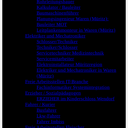
Rohrleitungsbauer
Kalkulator / Bauleiter
Baumaschinenführer
Planungsingenieur Waren (Müritz):
Bauleiter MOT
Leitplankenmonteur in Waren (Müritz)
Elektriker und Mechatroniker
Schlosser/Techniker
Techniker/Schlosser
Servicetechniker Medizintechnik
Servicemitarbeiter
Elektroinstallateur Müritzregion
Elektriker und Mechatroniker in Waren
(Müritz)
Freie Arbeitsstellen IT-Branche
Fachinformatiker Systemintegration
Erzieher / Sozialpädagogen
ERZIEHER im Kinderschloss Wendorf
Fahrer / Kurier
Busfahrer
Lkw-Fahrer
Fahrer Imbiss
Freie Arbeitsstellen Fleischer