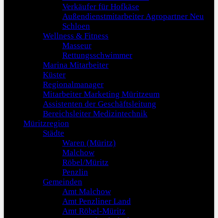
Verkäufer für Hofkäse
Außendienstmitarbeiter Agropartner Neu
Schloen
Wellness & Fitness
Masseur
Rettungsschwimmer
Marina Mitarbeiter
Küster
Regionalmanager
Mitarbeiter Marketing Müritzeum
Assistenten der Geschäftsleitung
Bereichsleiter Medizintechnik
Müritzregion
Städte
Waren (Müritz)
Malchow
Röbel/Müritz
Penzlin
Gemeinden
Amt Malchow
Amt Penzliner Land
Amt Röbel-Müritz