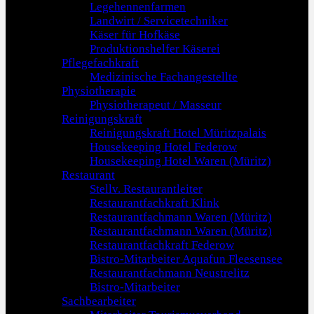
Legehennenfarmen
Landwirt / Servicetechniker
Käser für Hofkäse
Produktionshelfer Käserei
Pflegefachkraft
Medizinische Fachangestellte
Physiotherapie
Physiotherapeut / Masseur
Reinigungskraft
Reinigungskraft Hotel Müritzpalais
Housekeeping Hotel Federow
Housekeeping Hotel Waren (Müritz)
Restaurant
Stellv. Restaurantleiter
Restaurantfachkraft Klink
Restaurantfachmann Waren (Müritz)
Restaurantfachmann Waren (Müritz)
Restaurantfachkraft Federow
Bistro-Mitarbeiter Aquafun Fleesensee
Restaurantfachmann Neustrelitz
Bistro-Mitarbeiter
Sachbearbeiter