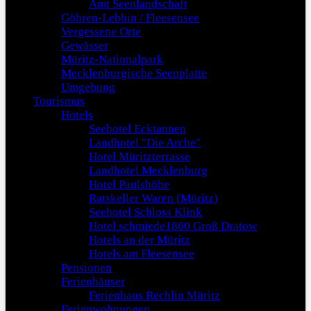
Amt Seenlandschaft
Göhren-Lebbin / Fleesensee
Vergessene Orte
Gewässer
Müritz-Nationalpark
Mecklenburgische Seenplatte
Umgebung
Tourismus
Hotels
Seehotel Ecktannen
Landhotel "Die Arche"
Hotel Müritzterrasse
Landhotel Mecklenburg
Hotel Paulshöhe
Ratskeller Waren (Müritz)
Seehotel Schloss Klink
Hotel schmiede1860 Groß Dratow
Hotels an der Müritz
Hotels am Fleesensee
Pensionen
Ferienhäuser
Ferienhaus Rechlin Müritz
Ferienwohnungen