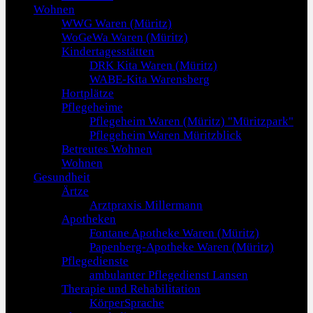
Wohnen
WWG Waren (Müritz)
WoGeWa Waren (Müritz)
Kindertagesstätten
DRK Kita Waren (Müritz)
WABE-Kita Warensberg
Hortplätze
Pflegeheime
Pflegeheim Waren (Müritz) "Müritzpark"
Pflegeheim Waren Müritzblick
Betreutes Wohnen
Wohnen
Gesundheit
Ärtze
Arztpraxis Millermann
Apotheken
Fontane Apotheke Waren (Müritz)
Papenberg-Apotheke Waren (Müritz)
Pflegedienste
ambulanter Pflegedienst Lansen
Therapie und Rehabilitation
KörperSprache