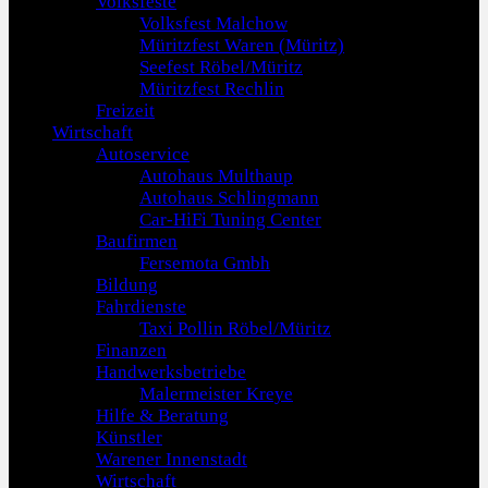
Volksfeste
Volksfest Malchow
Müritzfest Waren (Müritz)
Seefest Röbel/Müritz
Müritzfest Rechlin
Freizeit
Wirtschaft
Autoservice
Autohaus Multhaup
Autohaus Schlingmann
Car-HiFi Tuning Center
Baufirmen
Fersemota Gmbh
Bildung
Fahrdienste
Taxi Pollin Röbel/Müritz
Finanzen
Handwerksbetriebe
Malermeister Kreye
Hilfe & Beratung
Künstler
Warener Innenstadt
Wirtschaft