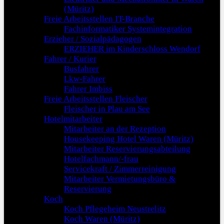
(Müritz)
Freie Arbeitsstellen IT-Branche
Fachinformatiker Systemintegration
Erzieher / Sozialpädagogen
ERZIEHER im Kinderschloss Wendorf
Fahrer / Kurier
Busfahrer
Lkw-Fahrer
Fahrer Imbiss
Freie Arbeitsstellen Fleischer
Fleischer in Plau am See
Hotelmitarbeiter
Mitarbeiter an der Rezeption
Housekeeping Hotel Waren (Müritz)
Mitarbeiter Reservierungsabteilung
Hotelfachmann/-frau
Servicekraft / Zimmerreinigung
Mitarbeiter Vermietungsbüro &
Reservierung
Koch
Koch Pflegeheim Neustrelitz
Koch Waren (Müritz)