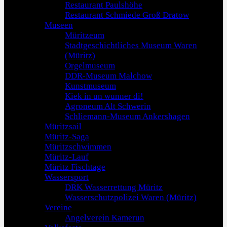
Restaurant Paulshöhe
Restaurant Schmiede Groß Dratow
Museen
Müritzeum
Stadtgeschichtliches Museum Waren
(Müritz)
Orgelmuseum
DDR-Museum Malchow
Kunstmuseum
Kiek in un wunner di!
Agroneum Alt Schwerin
Schliemann-Museum Ankershagen
Müritzsail
Müritz-Saga
Müritzschwimmen
Müritz-Lauf
Müritz Fischtage
Wassersport
DRK Wasserrettung Müritz
Wasserschutzpolizei Waren (Müritz)
Vereine
Angelverein Kamerun