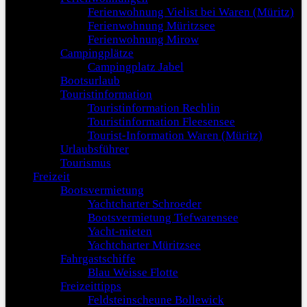
Ferienwohnung Vielist bei Waren (Müritz)
Ferienwohnung Müritzsee
Ferienwohnung Mirow
Campingplätze
Campingplatz Jabel
Bootsurlaub
Touristinformation
Touristinformation Rechlin
Touristinformation Fleesensee
Tourist-Information Waren (Müritz)
Urlaubsführer
Tourismus
Freizeit
Bootsvermietung
Yachtcharter Schroeder
Bootsvermietung Tiefwarensee
Yacht-mieten
Yachtcharter Müritzsee
Fahrgastschiffe
Blau Weisse Flotte
Freizeittipps
Feldsteinscheune Bollewick