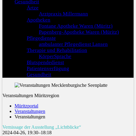
Gesundheit
Ärtze
Arztpraxis Millermann
Apotheken
Fontane Apotheke Waren (Müritz)
Papenberg-Apotheke Waren (Müritz)
Pflegedienste
ambulanter Pflegedienst Lansen
Therapie und Rehabilitation
KörperSprache
Blutspendedienst
Patientenverfügung
Gesundheit
Veranstaltungen Müritzregion
Müritzportal
Veranstaltungen
Veranstaltungen
Vernissage der Ausstellung „Lichtblicke“
2024-04-26, 19:30–18:18