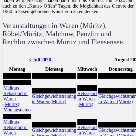
haben wird. Besucher haben dann noch bis zum 02. Juni 2024 und
auch zu den „Kunst- Offen“ Tagen, die Möglichkeit das Oeuvre der
1960 in Essen geborenen Künstlerin zu entdecken.
Veranstaltungen in Waren (Müritz),
Röbel/Müritz, Malchow, Penzlin und
Rechlin zwischen Müritz und Fleesensee.
< Juli 2026
August 20
Montag
Dienstag
Mittwoch
Donnerstag
3
Malkurs
5
4
6
Rehasport in
Rehasport
Gleichgewichtstraining
Gleichgewichtstrai
Waren
in Waren
in Waren (Müritz)
in Waren (Müritz)
(Müritz)
(Müritz)
Montagsdemo
10
Malkurs
12
11
13
Rehasport in
Rehasport
Gleichgewichtstraining
Gleichgewichtstrai
Waren
in Waren
in Waren (Müritz)
in Waren (Müritz)