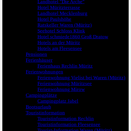
Landhotel "Die Arche"
Hotel Müritzterrasse
Landhotel Mecklenburg
Hotel Paulshöhe
Ratskeller Waren (Müritz)
Seehotel Schloss Klink
Hotel schmiede1860 Groß Dratow
Hotels an der Müritz
Hotels am Fleesensee
Pensionen
Ferienhäuser
Ferienhaus Rechlin Müritz
Ferienwohnungen
Ferienwohnung Vielist bei Waren (Müritz)
Ferienwohnung Müritzsee
Ferienwohnung Mirow
Campingplätze
Campingplatz Jabel
Bootsurlaub
Touristinformation
Touristinformation Rechlin
Touristinformation Fleesensee
Tourist-Information Waren (Müritz)