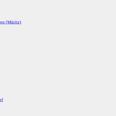
en (Müritz)
rf