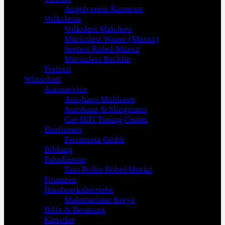
Angelverein Kamerun
Volksfeste
Volksfest Malchow
Müritzfest Waren (Müritz)
Seefest Röbel/Müritz
Müritzfest Rechlin
Freizeit
Wirtschaft
Autoservice
Autohaus Multhaup
Autohaus Schlingmann
Car-HiFi Tuning Center
Baufirmen
Fersemota Gmbh
Bildung
Fahrdienste
Taxi Pollin Röbel/Müritz
Finanzen
Handwerksbetriebe
Malermeister Kreye
Hilfe & Beratung
Künstler