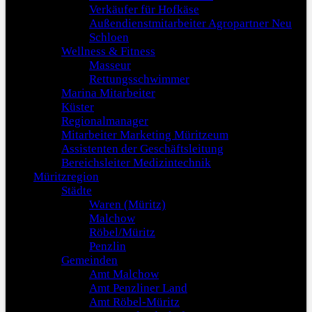
Verkäufer für Hofkäse
Außendienstmitarbeiter Agropartner Neu
Schloen
Wellness & Fitness
Masseur
Rettungsschwimmer
Marina Mitarbeiter
Küster
Regionalmanager
Mitarbeiter Marketing Müritzeum
Assistenten der Geschäftsleitung
Bereichsleiter Medizintechnik
Müritzregion
Städte
Waren (Müritz)
Malchow
Röbel/Müritz
Penzlin
Gemeinden
Amt Malchow
Amt Penzliner Land
Amt Röbel-Müritz