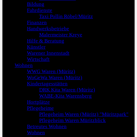
Bildung
Fahrdienste
Taxi Pollin Röbel/Müritz
Finanzen
Handwerksbetriebe
Malermeister Kreye
Hilfe & Beratung
Künstler
Warener Innenstadt
Wirtschaft
Wohnen
WWG Waren (Müritz)
WoGeWa Waren (Müritz)
Kindertagesstätten
DRK Kita Waren (Müritz)
WABE-Kita Warensberg
Hortplätze
Pflegeheime
Pflegeheim Waren (Müritz) "Müritzpark"
Pflegeheim Waren Müritzblick
Betreutes Wohnen
Wohnen