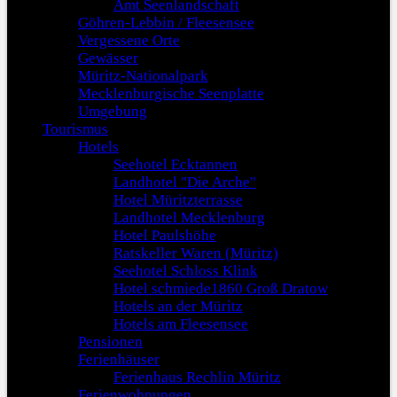
Amt Seenlandschaft
Göhren-Lebbin / Fleesensee
Vergessene Orte
Gewässer
Müritz-Nationalpark
Mecklenburgische Seenplatte
Umgebung
Tourismus
Hotels
Seehotel Ecktannen
Landhotel "Die Arche"
Hotel Müritzterrasse
Landhotel Mecklenburg
Hotel Paulshöhe
Ratskeller Waren (Müritz)
Seehotel Schloss Klink
Hotel schmiede1860 Groß Dratow
Hotels an der Müritz
Hotels am Fleesensee
Pensionen
Ferienhäuser
Ferienhaus Rechlin Müritz
Ferienwohnungen