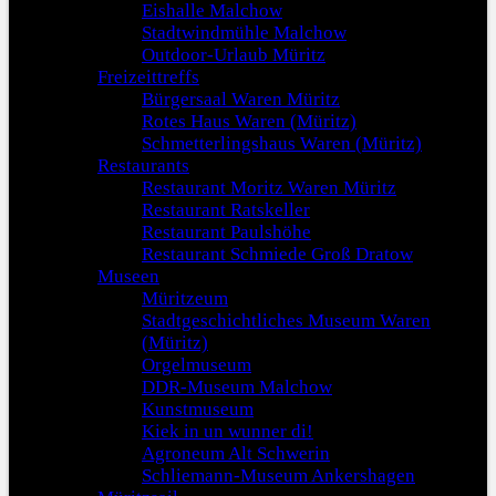
Eishalle Malchow
Stadtwindmühle Malchow
Outdoor-Urlaub Müritz
Freizeittreffs
Bürgersaal Waren Müritz
Rotes Haus Waren (Müritz)
Schmetterlingshaus Waren (Müritz)
Restaurants
Restaurant Moritz Waren Müritz
Restaurant Ratskeller
Restaurant Paulshöhe
Restaurant Schmiede Groß Dratow
Museen
Müritzeum
Stadtgeschichtliches Museum Waren
(Müritz)
Orgelmuseum
DDR-Museum Malchow
Kunstmuseum
Kiek in un wunner di!
Agroneum Alt Schwerin
Schliemann-Museum Ankershagen