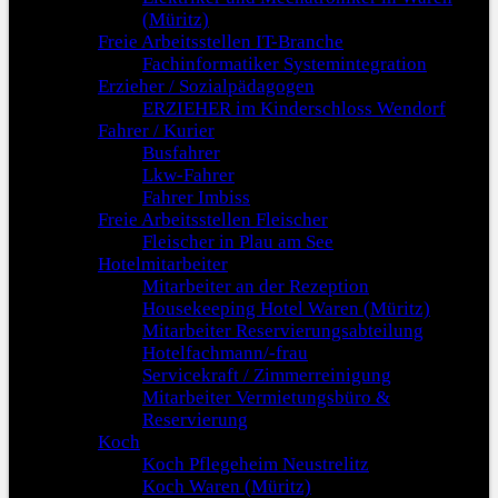
(Müritz)
Freie Arbeitsstellen IT-Branche
Fachinformatiker Systemintegration
Erzieher / Sozialpädagogen
ERZIEHER im Kinderschloss Wendorf
Fahrer / Kurier
Busfahrer
Lkw-Fahrer
Fahrer Imbiss
Freie Arbeitsstellen Fleischer
Fleischer in Plau am See
Hotelmitarbeiter
Mitarbeiter an der Rezeption
Housekeeping Hotel Waren (Müritz)
Mitarbeiter Reservierungsabteilung
Hotelfachmann/-frau
Servicekraft / Zimmerreinigung
Mitarbeiter Vermietungsbüro &
Reservierung
Koch
Koch Pflegeheim Neustrelitz
Koch Waren (Müritz)