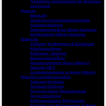
Ausbildung zum Kaufmann für Tourismus
und Freizeit
Finanzen
Bürokraft
Sozialversicherungsfachangestellte
Finanzbuchhaltung
Stellenausschreibung Müritz-Sparkasse
Sachbearbeiter Müritz-Sparkasse
Bauberufe
Tiefbauer, Straßenbauer & Kanalbauer
Rohrleitungsbauer
Kalkulator / Bauleiter
Baumaschinenführer
Planungsingenieur Waren (Müritz):
Bauleiter MOT
Leitplankenmonteur in Waren (Müritz)
Elektriker und Mechatroniker
Schlosser/Techniker
Techniker/Schlosser
Servicetechniker Medizintechnik
Servicemitarbeiter
Elektroinstallateur Müritzregion
Elektriker und Mechatroniker in Waren