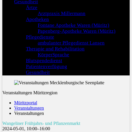
Gesundheit
Ärtze
Arztpraxis Millermann
Apotheken
Fontane Apotheke Waren (Müritz)
Papenberg-Apotheke Waren (Müritz)
Pflegedienste
ambulanter Pflegedienst Lansen
Therapie und Rehabilitation
KörperSprache
Blutspendedienst
Patientenverfügung
Gesundheit
Veranstaltungen Müritzregion
Müritzportal
Veranstaltungen
Veranstaltungen
Wangeliner Frühjahrs- und Pflanzenmarkt
2024-05-01, 10:00–16:00