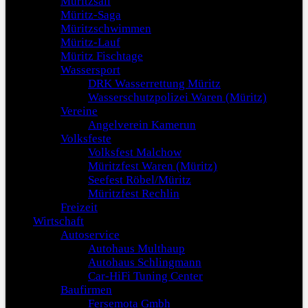
Müritzsail
Müritz-Saga
Müritzschwimmen
Müritz-Lauf
Müritz Fischtage
Wassersport
DRK Wasserrettung Müritz
Wasserschutzpolizei Waren (Müritz)
Vereine
Angelverein Kamerun
Volksfeste
Volksfest Malchow
Müritzfest Waren (Müritz)
Seefest Röbel/Müritz
Müritzfest Rechlin
Freizeit
Wirtschaft
Autoservice
Autohaus Multhaup
Autohaus Schlingmann
Car-HiFi Tuning Center
Baufirmen
Fersemota Gmbh