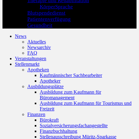
Therapie und Rehabilitation
KörperSprache
Blutspendedienst
Patientenverfügung
Gesundheit
News
Aktuelles
Newsarchiv
FAQ
Veranstaltungen
Stellenmarkt
Apotheken
Kaufmännischer Sachbearbeiter
Apotheker
Ausbildungsplätze
Ausbildung zum Kaufmann für
Büromanagement
Ausbildung zum Kaufmann für Tourismus und
Freizeit
Finanzen
Bürokraft
Sozialversicherungsfachangestellte
Finanzbuchhaltung
Stellenausschreibung Müritz-Sparkasse