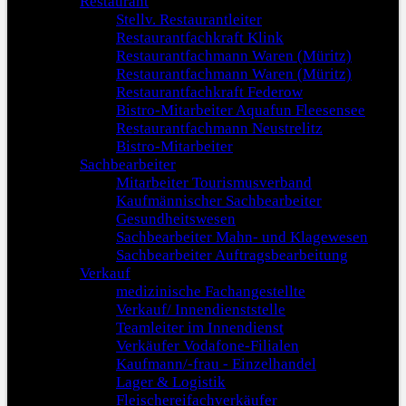
Restaurant
Stellv. Restaurantleiter
Restaurantfachkraft Klink
Restaurantfachmann Waren (Müritz)
Restaurantfachmann Waren (Müritz)
Restaurantfachkraft Federow
Bistro-Mitarbeiter Aquafun Fleesensee
Restaurantfachmann Neustrelitz
Bistro-Mitarbeiter
Sachbearbeiter
Mitarbeiter Tourismusverband
Kaufmännischer Sachbearbeiter
Gesundheitswesen
Sachbearbeiter Mahn- und Klagewesen
Sachbearbeiter Auftragsbearbeitung
Verkauf
medizinische Fachangestellte
Verkauf/ Innendienststelle
Teamleiter im Innendienst
Verkäufer Vodafone-Filialen
Kaufmann/-frau - Einzelhandel
Lager & Logistik
Fleischereifachverkäufer