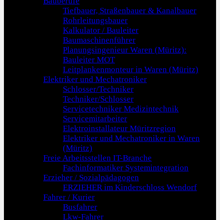
Bauberufe
Tiefbauer, Straßenbauer & Kanalbauer
Rohrleitungsbauer
Kalkulator / Bauleiter
Baumaschinenführer
Planungsingenieur Waren (Müritz):
Bauleiter MOT
Leitplankenmonteur in Waren (Müritz)
Elektriker und Mechatroniker
Schlosser/Techniker
Techniker/Schlosser
Servicetechniker Medizintechnik
Servicemitarbeiter
Elektroinstallateur Müritzregion
Elektriker und Mechatroniker in Waren
(Müritz)
Freie Arbeitsstellen IT-Branche
Fachinformatiker Systemintegration
Erzieher / Sozialpädagogen
ERZIEHER im Kinderschloss Wendorf
Fahrer / Kurier
Busfahrer
Lkw-Fahrer