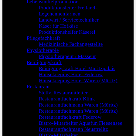
Lebensmittelproduktion
Produktionsleiter Freiland-
Legehennenfarmen
Landwirt / Servicetechniker
Käser für Hofkäse
Produktionshelfer Käserei
Pflegefachkraft
Medizinische Fachangestellte
Physiotherapie
Physiotherapeut / Masseur
Reinigungskraft
Reinigungskraft Hotel Müritzpalais
Housekeeping Hotel Federow
Housekeeping Hotel Waren (Müritz)
Restaurant
Stellv. Restaurantleiter
Restaurantfachkraft Klink
Restaurantfachmann Waren (Müritz)
Restaurantfachmann Waren (Müritz)
Restaurantfachkraft Federow
Bistro-Mitarbeiter Aquafun Fleesensee
Restaurantfachmann Neustrelitz
Bistro-Mitarbeiter