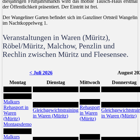
diesjährigen Frühjahrsmarkts wird das mobile Tausch-Haus erstmal
der Öffentlichkeit präsentiert. Der Eintritt ist frei.
Der Wangeliner Garten befindet sich im Ganzliner Ortsteil Wangelin
im Nachtkoppelweg 1.
Veranstaltungen in Waren (Müritz),
Röbel/Müritz, Malchow, Penzlin und
Rechlin zwischen Müritz und Fleesensee.
< Juli 2026
August 20
Montag
Dienstag
Mittwoch
Donnerstag
3
Malkurs
5
4
6
Rehasport in
Rehasport
Gleichgewichtstraining
Gleichgewichtstrai
Waren
in Waren
in Waren (Müritz)
in Waren (Müritz)
(Müritz)
(Müritz)
Montagsdemo
10
Malkurs
12
11
13