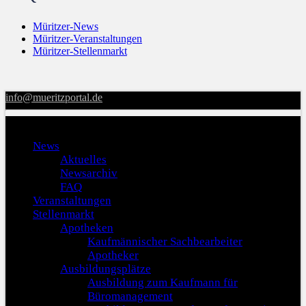
Müritzer-News
Müritzer-Veranstaltungen
Müritzer-Stellenmarkt
info@mueritzportal.de
Menu
News
Aktuelles
Newsarchiv
FAQ
Veranstaltungen
Stellenmarkt
Apotheken
Kaufmännischer Sachbearbeiter
Apotheker
Ausbildungsplätze
Ausbildung zum Kaufmann für
Büromanagement