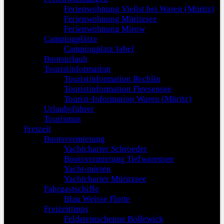
Ferienwohnung Vielist bei Waren (Müritz)
Ferienwohnung Müritzsee
Ferienwohnung Mirow
Campingplätze
Campingplatz Jabel
Bootsurlaub
Touristinformation
Touristinformation Rechlin
Touristinformation Fleesensee
Tourist-Information Waren (Müritz)
Urlaubsführer
Tourismus
Freizeit
Bootsvermietung
Yachtcharter Schroeder
Bootsvermietung Tiefwarensee
Yacht-mieten
Yachtcharter Müritzsee
Fahrgastschiffe
Blau Weisse Flotte
Freizeittipps
Feldsteinscheune Bollewick