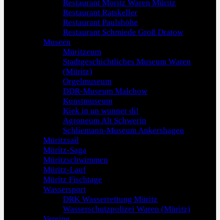
Restaurant Moritz Waren Müritz
Restaurant Ratskeller
Restaurant Paulshöhe
Restaurant Schmiede Groß Dratow
Museen
Müritzeum
Stadtgeschichtliches Museum Waren
(Müritz)
Orgelmuseum
DDR-Museum Malchow
Kunstmuseum
Kiek in un wunner di!
Agroneum Alt Schwerin
Schliemann-Museum Ankershagen
Müritzsail
Müritz-Saga
Müritzschwimmen
Müritz-Lauf
Müritz Fischtage
Wassersport
DRK Wasserrettung Müritz
Wasserschutzpolizei Waren (Müritz)
Vereine