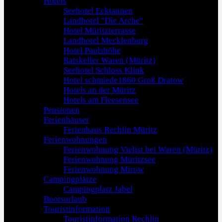
Hotels
Seehotel Ecktannen
Landhotel "Die Arche"
Hotel Müritzterrasse
Landhotel Mecklenburg
Hotel Paulshöhe
Ratskeller Waren (Müritz)
Seehotel Schloss Klink
Hotel schmiede1860 Groß Dratow
Hotels an der Müritz
Hotels am Fleesensee
Pensionen
Ferienhäuser
Ferienhaus Rechlin Müritz
Ferienwohnungen
Ferienwohnung Vielist bei Waren (Müritz)
Ferienwohnung Müritzsee
Ferienwohnung Mirow
Campingplätze
Campingplatz Jabel
Bootsurlaub
Touristinformation
Touristinformation Rechlin