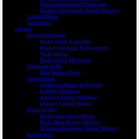
Touristinformation Fleesensee
Tourist-Information Waren (Müritz)
Urlaubsführer
Tourismus
Freizeit
Bootsvermietung
Yachtcharter Schroeder
Bootsvermietung Tiefwarensee
Yacht-mieten
Yachtcharter Müritzsee
Fahrgastschiffe
Blau Weisse Flotte
Freizeittipps
Feldsteinscheune Bollewick
Eishalle Malchow
Stadtwindmühle Malchow
Outdoor-Urlaub Müritz
Freizeittreffs
Bürgersaal Waren Müritz
Rotes Haus Waren (Müritz)
Schmetterlingshaus Waren (Müritz)
Restaurants