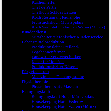
Küchenhelfer
Chef de Partie
Chefkoch Schloss Leizen
Koch Restaurant Paulshöhe
Frühstückskoch Müritzpalais
Koch Seehotel Ecktannen Waren (Müritz)
Kundendienst
Mitarbeiter telefonischer Kundenservice
Lebensmittelproduktion
Produktionsleiter Freiland-
Legehennenfarmen
Landwirt / Servicetechniker
Käser für Hofkäse
Produktionshelfer Käserei
Pflegefachkraft
Medizinische Fachangestellte
Physiotherapie
Physiotherapeut / Masseur
Reinigungskraft
Reinigungskraft Hotel Müritzpalais
Housekeeping Hotel Federow
Housekeeping Hotel Waren (Müritz)