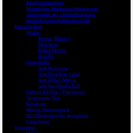
Regionalmanager
Mitarbeiter Marketing Müritzeum
Assistenten der Geschäftsleitung
Bereichsleiter Medizintechnik
Müritzregion
Städte
Waren (Müritz)
Malchow
Röbel/Müritz
Penzlin
Gemeinden
Amt Malchow
Amt Penzliner Land
Amt Röbel-Müritz
Amt Seenlandschaft
Göhren-Lebbin / Fleesensee
Vergessene Orte
Gewässer
Müritz-Nationalpark
Mecklenburgische Seenplatte
Umgebung
Tourismus