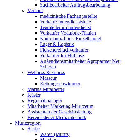
Sachbearbeiter Auftragsbearbeitung
Verkauf
medizinische Fachangestellte
Verkauf/ Innendienststelle
Teamleiter im Innendienst
Verkäufer Vodafone-Filialen
Kaufmann/-frau - Einzelhandel
Lager & Logistik
Fleischereifachverkäufer
Verkäufer für Hofkäse
Außendienstmitarbeiter Agropartner Neu
Schloen
Wellness & Fitness
Masseur
Rettungsschwimmer
Marina Mitarbeiter
Küster
Regionalmanager
Mitarbeiter Marketing Müritzeum
Assistenten der Geschäftsleitung
Bereichsleiter Medizintechnik
Müritzregion
Städte
Waren (Müritz)
Malchow