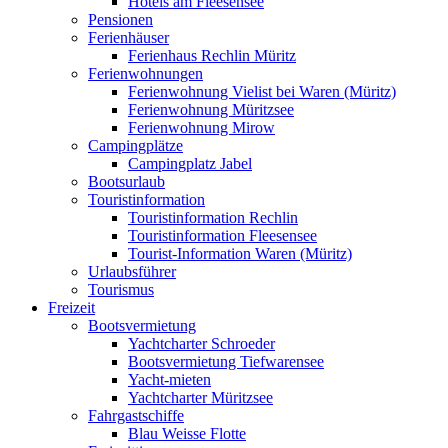
Hotels am Fleesensee
Pensionen
Ferienhäuser
Ferienhaus Rechlin Müritz
Ferienwohnungen
Ferienwohnung Vielist bei Waren (Müritz)
Ferienwohnung Müritzsee
Ferienwohnung Mirow
Campingplätze
Campingplatz Jabel
Bootsurlaub
Touristinformation
Touristinformation Rechlin
Touristinformation Fleesensee
Tourist-Information Waren (Müritz)
Urlaubsführer
Tourismus
Freizeit
Bootsvermietung
Yachtcharter Schroeder
Bootsvermietung Tiefwarensee
Yacht-mieten
Yachtcharter Müritzsee
Fahrgastschiffe
Blau Weisse Flotte