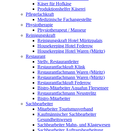
Käser für Hofkäse
Produktionshelfer Käserei
Pflegefachkraft
Medizinische Fachangestellte
Physiotherapie
Physiotherapeut / Masseur
Reinigungskraft
Reinigungskraft Hotel Müritzpalais
Housekeeping Hotel Federow
Housekeeping Hotel Waren (Müritz)
Restaurant
Stellv. Restaurantleiter
Restaurantfachkraft Klink
Restaurantfachmann Waren (Müritz)
Restaurantfachmann Waren (Müritz)
Restaurantfachkraft Federow
Bistro-Mitarbeiter Aquafun Fleesensee
Restaurantfachmann Neustrelitz
Bistro-Mitarbeiter
Sachbearbeiter
Mitarbeiter Tourismusverband
Kaufmännischer Sachbearbeiter
Gesundheitswesen
Sachbearbeiter Mahn- und Klagewesen
Sachbearbeiter Auftragsbearbeitung