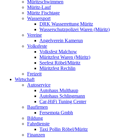
Müritzschwimmen
Müritz-Lauf
Müritz Fischtage
Wassersport
DRK Wasserrettung Müritz
Wasserschutzpolizei Waren (Müritz)
Vereine
Angelverein Kamerun
Volksfeste
Volksfest Malchow
Müritzfest Waren (Müritz)
Seefest Röbel/Müritz
Müritzfest Rechlin
Freizeit
Wirtschaft
Autoservice
Autohaus Multhaup
Autohaus Schlingmann
Car-HiFi Tuning Center
Baufirmen
Fersemota Gmbh
Bildung
Fahrdienste
Taxi Pollin Röbel/Müritz
Finanzen