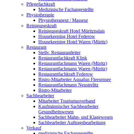
Pflegefachkraft
Medizinische Fachangestellte
Physiotherapie
Physiotherapeut / Masseur
Reinigungskraft
Reinigungskraft Hotel Müritzpalais
Housekeeping Hotel Federow
Housekeeping Hotel Waren (Müritz)
Restaurant
Stellv. Restaurantleiter
Restaurantfachkraft Klink
Restaurantfachmann Waren (Müritz)
Restaurantfachmann Waren (Müritz)
Restaurantfachkraft Federow
Bistro-Mitarbeiter Aquafun Fleesensee
Restaurantfachmann Neustrelitz
Bistro-Mitarbeiter
Sachbearbeiter
Mitarbeiter Tourismusverband
Kaufmännischer Sachbearbeiter
Gesundheitswesen
Sachbearbeiter Mahn- und Klagewesen
Sachbearbeiter Auftragsbearbeitung
Verkauf
medizinische Fachangestellte