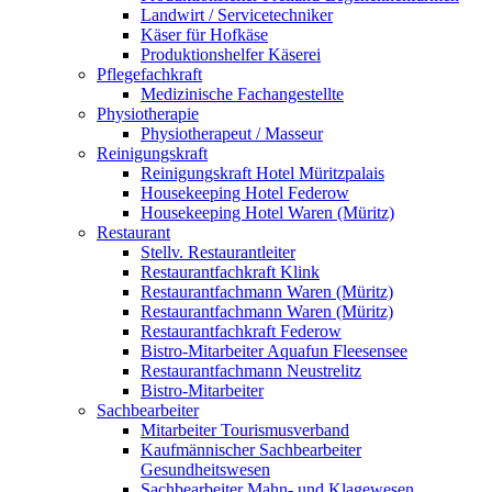
Landwirt / Servicetechniker
Käser für Hofkäse
Produktionshelfer Käserei
Pflegefachkraft
Medizinische Fachangestellte
Physiotherapie
Physiotherapeut / Masseur
Reinigungskraft
Reinigungskraft Hotel Müritzpalais
Housekeeping Hotel Federow
Housekeeping Hotel Waren (Müritz)
Restaurant
Stellv. Restaurantleiter
Restaurantfachkraft Klink
Restaurantfachmann Waren (Müritz)
Restaurantfachmann Waren (Müritz)
Restaurantfachkraft Federow
Bistro-Mitarbeiter Aquafun Fleesensee
Restaurantfachmann Neustrelitz
Bistro-Mitarbeiter
Sachbearbeiter
Mitarbeiter Tourismusverband
Kaufmännischer Sachbearbeiter
Gesundheitswesen
Sachbearbeiter Mahn- und Klagewesen