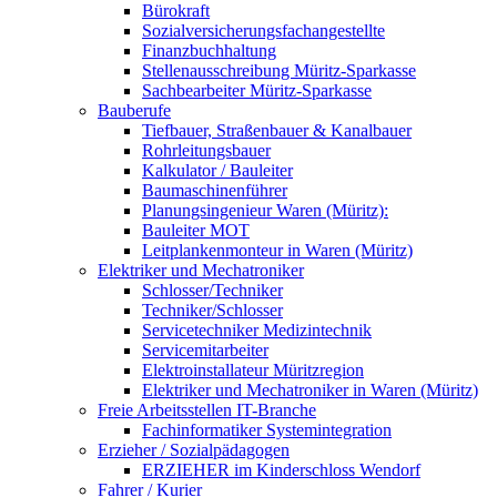
Bürokraft
Sozialversicherungsfachangestellte
Finanzbuchhaltung
Stellenausschreibung Müritz-Sparkasse
Sachbearbeiter Müritz-Sparkasse
Bauberufe
Tiefbauer, Straßenbauer & Kanalbauer
Rohrleitungsbauer
Kalkulator / Bauleiter
Baumaschinenführer
Planungsingenieur Waren (Müritz):
Bauleiter MOT
Leitplankenmonteur in Waren (Müritz)
Elektriker und Mechatroniker
Schlosser/Techniker
Techniker/Schlosser
Servicetechniker Medizintechnik
Servicemitarbeiter
Elektroinstallateur Müritzregion
Elektriker und Mechatroniker in Waren (Müritz)
Freie Arbeitsstellen IT-Branche
Fachinformatiker Systemintegration
Erzieher / Sozialpädagogen
ERZIEHER im Kinderschloss Wendorf
Fahrer / Kurier