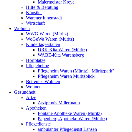
Malermeister Kreye
Hilfe & Beratung
Künstler
Warener Innenstadt
Wirtschaft
Wohnen
WWG Waren (Müritz)
WoGeWa Waren (Müritz)
Kindertagesstätten
DRK Kita Waren (Müritz)
WABE-Kita Warensberg
Hortplätze
Pflegeheime
Pflegeheim Waren (Müritz) "Müritzpark"
Pflegeheim Waren Müritzblick
Betreutes Wohnen
Wohnen
Gesundheit
Ärtze
Arztpraxis Millermann
Apotheken
Fontane Apotheke Waren (Müritz)
Papenberg-Apotheke Waren (Müritz)
Pflegedienste
ambulanter Pflegedienst Lansen