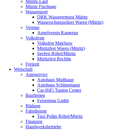
Müritz-Lauf
Müritz Fischtage
Wassersport
DRK Wasserrettung Müritz
Wasserschutzpolizei Waren (Müritz)
Vereine
Angelverein Kamerun
Volksfeste
Volksfest Malchow
Müritzfest Waren (Müritz)
Seefest Röbel/Müritz
Müritzfest Rechlin
Freizeit
Wirtschaft
Autoservice
Autohaus Multhaup
Autohaus Schlingmann
Car-HiFi Tuning Center
Baufirmen
Fersemota Gmbh
Bildung
Fahrdienste
Taxi Pollin Röbel/Müritz
Finanzen
Handwerksbetriebe