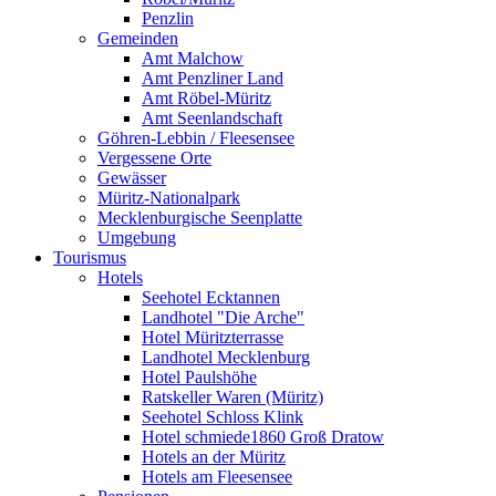
Penzlin
Gemeinden
Amt Malchow
Amt Penzliner Land
Amt Röbel-Müritz
Amt Seenlandschaft
Göhren-Lebbin / Fleesensee
Vergessene Orte
Gewässer
Müritz-Nationalpark
Mecklenburgische Seenplatte
Umgebung
Tourismus
Hotels
Seehotel Ecktannen
Landhotel "Die Arche"
Hotel Müritzterrasse
Landhotel Mecklenburg
Hotel Paulshöhe
Ratskeller Waren (Müritz)
Seehotel Schloss Klink
Hotel schmiede1860 Groß Dratow
Hotels an der Müritz
Hotels am Fleesensee