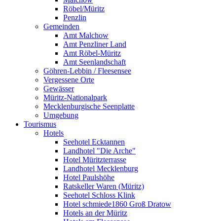
Röbel/Müritz
Penzlin
Gemeinden
Amt Malchow
Amt Penzliner Land
Amt Röbel-Müritz
Amt Seenlandschaft
Göhren-Lebbin / Fleesensee
Vergessene Orte
Gewässer
Müritz-Nationalpark
Mecklenburgische Seenplatte
Umgebung
Tourismus
Hotels
Seehotel Ecktannen
Landhotel "Die Arche"
Hotel Müritzterrasse
Landhotel Mecklenburg
Hotel Paulshöhe
Ratskeller Waren (Müritz)
Seehotel Schloss Klink
Hotel schmiede1860 Groß Dratow
Hotels an der Müritz