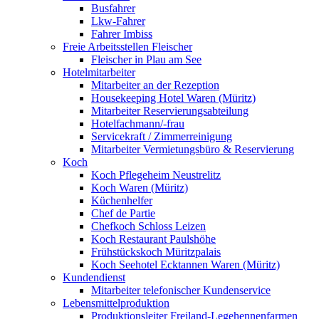
Busfahrer
Lkw-Fahrer
Fahrer Imbiss
Freie Arbeitsstellen Fleischer
Fleischer in Plau am See
Hotelmitarbeiter
Mitarbeiter an der Rezeption
Housekeeping Hotel Waren (Müritz)
Mitarbeiter Reservierungsabteilung
Hotelfachmann/-frau
Servicekraft / Zimmerreinigung
Mitarbeiter Vermietungsbüro & Reservierung
Koch
Koch Pflegeheim Neustrelitz
Koch Waren (Müritz)
Küchenhelfer
Chef de Partie
Chefkoch Schloss Leizen
Koch Restaurant Paulshöhe
Frühstückskoch Müritzpalais
Koch Seehotel Ecktannen Waren (Müritz)
Kundendienst
Mitarbeiter telefonischer Kundenservice
Lebensmittelproduktion
Produktionsleiter Freiland-Legehennenfarmen