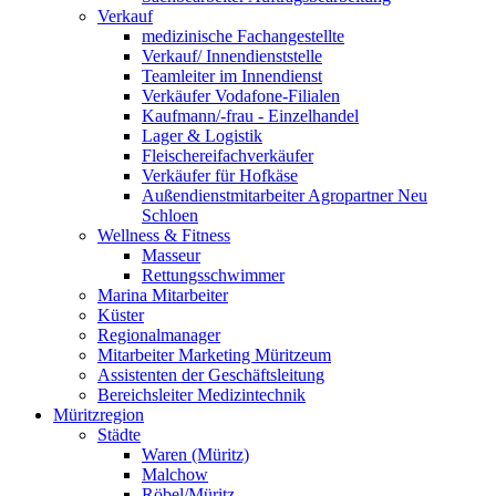
Verkauf
medizinische Fachangestellte
Verkauf/ Innendienststelle
Teamleiter im Innendienst
Verkäufer Vodafone-Filialen
Kaufmann/-frau - Einzelhandel
Lager & Logistik
Fleischereifachverkäufer
Verkäufer für Hofkäse
Außendienstmitarbeiter Agropartner Neu
Schloen
Wellness & Fitness
Masseur
Rettungsschwimmer
Marina Mitarbeiter
Küster
Regionalmanager
Mitarbeiter Marketing Müritzeum
Assistenten der Geschäftsleitung
Bereichsleiter Medizintechnik
Müritzregion
Städte
Waren (Müritz)
Malchow
Röbel/Müritz