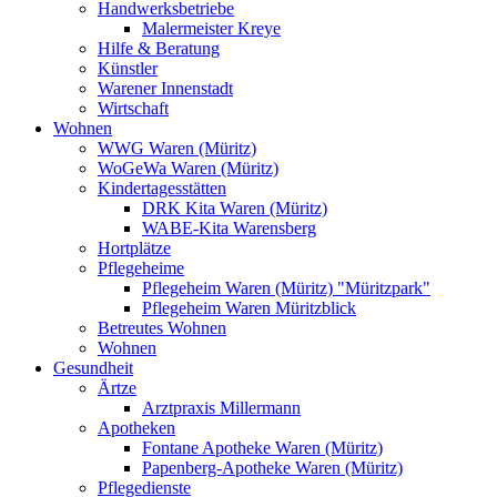
Handwerksbetriebe
Malermeister Kreye
Hilfe & Beratung
Künstler
Warener Innenstadt
Wirtschaft
Wohnen
WWG Waren (Müritz)
WoGeWa Waren (Müritz)
Kindertagesstätten
DRK Kita Waren (Müritz)
WABE-Kita Warensberg
Hortplätze
Pflegeheime
Pflegeheim Waren (Müritz) "Müritzpark"
Pflegeheim Waren Müritzblick
Betreutes Wohnen
Wohnen
Gesundheit
Ärtze
Arztpraxis Millermann
Apotheken
Fontane Apotheke Waren (Müritz)
Papenberg-Apotheke Waren (Müritz)
Pflegedienste