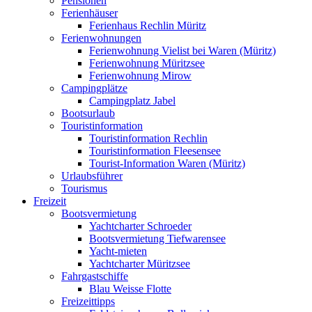
Pensionen
Ferienhäuser
Ferienhaus Rechlin Müritz
Ferienwohnungen
Ferienwohnung Vielist bei Waren (Müritz)
Ferienwohnung Müritzsee
Ferienwohnung Mirow
Campingplätze
Campingplatz Jabel
Bootsurlaub
Touristinformation
Touristinformation Rechlin
Touristinformation Fleesensee
Tourist-Information Waren (Müritz)
Urlaubsführer
Tourismus
Freizeit
Bootsvermietung
Yachtcharter Schroeder
Bootsvermietung Tiefwarensee
Yacht-mieten
Yachtcharter Müritzsee
Fahrgastschiffe
Blau Weisse Flotte
Freizeittipps