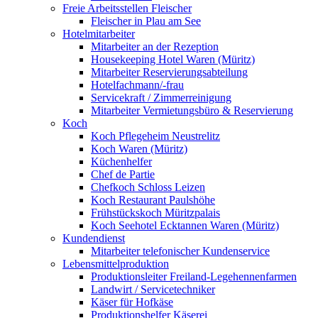
Freie Arbeitsstellen Fleischer
Fleischer in Plau am See
Hotelmitarbeiter
Mitarbeiter an der Rezeption
Housekeeping Hotel Waren (Müritz)
Mitarbeiter Reservierungsabteilung
Hotelfachmann/-frau
Servicekraft / Zimmerreinigung
Mitarbeiter Vermietungsbüro & Reservierung
Koch
Koch Pflegeheim Neustrelitz
Koch Waren (Müritz)
Küchenhelfer
Chef de Partie
Chefkoch Schloss Leizen
Koch Restaurant Paulshöhe
Frühstückskoch Müritzpalais
Koch Seehotel Ecktannen Waren (Müritz)
Kundendienst
Mitarbeiter telefonischer Kundenservice
Lebensmittelproduktion
Produktionsleiter Freiland-Legehennenfarmen
Landwirt / Servicetechniker
Käser für Hofkäse
Produktionshelfer Käserei