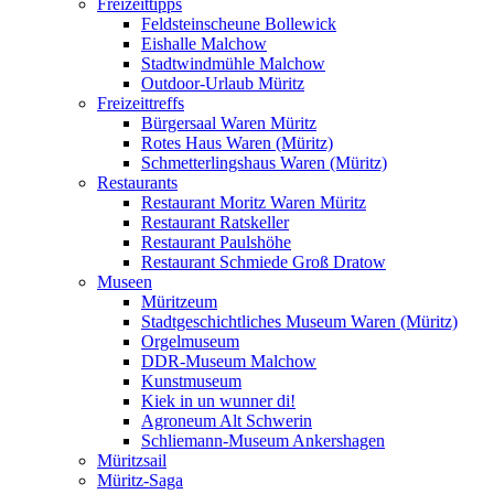
Freizeittipps
Feldsteinscheune Bollewick
Eishalle Malchow
Stadtwindmühle Malchow
Outdoor-Urlaub Müritz
Freizeittreffs
Bürgersaal Waren Müritz
Rotes Haus Waren (Müritz)
Schmetterlingshaus Waren (Müritz)
Restaurants
Restaurant Moritz Waren Müritz
Restaurant Ratskeller
Restaurant Paulshöhe
Restaurant Schmiede Groß Dratow
Museen
Müritzeum
Stadtgeschichtliches Museum Waren (Müritz)
Orgelmuseum
DDR-Museum Malchow
Kunstmuseum
Kiek in un wunner di!
Agroneum Alt Schwerin
Schliemann-Museum Ankershagen
Müritzsail
Müritz-Saga