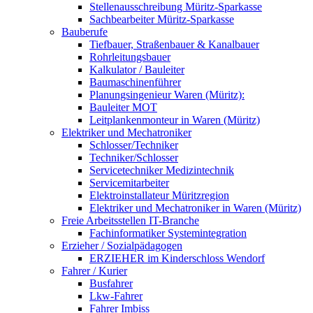
Stellenausschreibung Müritz-Sparkasse
Sachbearbeiter Müritz-Sparkasse
Bauberufe
Tiefbauer, Straßenbauer & Kanalbauer
Rohrleitungsbauer
Kalkulator / Bauleiter
Baumaschinenführer
Planungsingenieur Waren (Müritz):
Bauleiter MOT
Leitplankenmonteur in Waren (Müritz)
Elektriker und Mechatroniker
Schlosser/Techniker
Techniker/Schlosser
Servicetechniker Medizintechnik
Servicemitarbeiter
Elektroinstallateur Müritzregion
Elektriker und Mechatroniker in Waren (Müritz)
Freie Arbeitsstellen IT-Branche
Fachinformatiker Systemintegration
Erzieher / Sozialpädagogen
ERZIEHER im Kinderschloss Wendorf
Fahrer / Kurier
Busfahrer
Lkw-Fahrer
Fahrer Imbiss