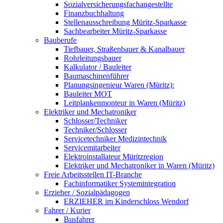
Sozialversicherungsfachangestellte
Finanzbuchhaltung
Stellenausschreibung Müritz-Sparkasse
Sachbearbeiter Müritz-Sparkasse
Bauberufe
Tiefbauer, Straßenbauer & Kanalbauer
Rohrleitungsbauer
Kalkulator / Bauleiter
Baumaschinenführer
Planungsingenieur Waren (Müritz):
Bauleiter MOT
Leitplankenmonteur in Waren (Müritz)
Elektriker und Mechatroniker
Schlosser/Techniker
Techniker/Schlosser
Servicetechniker Medizintechnik
Servicemitarbeiter
Elektroinstallateur Müritzregion
Elektriker und Mechatroniker in Waren (Müritz)
Freie Arbeitsstellen IT-Branche
Fachinformatiker Systemintegration
Erzieher / Sozialpädagogen
ERZIEHER im Kinderschloss Wendorf
Fahrer / Kurier
Busfahrer