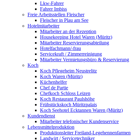
Lkw-Fahrer
Fahrer Imbiss
Freie Arbeitsstellen Fleischer
Fleischer in Plau am See
Hotelmitarbeiter
Mitarbeiter an der Rezeption
Housekeeping Hotel Waren (Müritz)
Mitarbeiter Reservierungsabteilung
Hotelfachmann/-frau
Servicekraft / Zimmerreinigung
Mitarbeiter Vermietungsbüro & Reservierung
Koch
Koch Pflegeheim Neustrelitz
Koch Waren (Müritz)
Küchenhelfer
Chef de Partie
Chefkoch Schloss Leizen
Koch Restaurant Paulshöhe
Frühstückskoch Müritzpalais
Koch Seehotel Ecktannen Waren (Müritz)
Kundendienst
Mitarbeiter telefonischer Kundenservice
Lebensmittelproduktion
Produktionsleiter Freiland-Legehennenfarmen
Landwirt / Servicetechniker