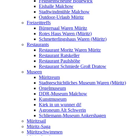
Feldsteinscheune Bollewick
Eishalle Malchow
Stadtwindmühle Malchow
Outdoor-Urlaub Müritz
Freizeittreffs
Bürgersaal Waren Müritz
Rotes Haus Waren (Müritz)
Schmetterlingshaus Waren (Müritz)
Restaurants
Restaurant Moritz Waren Müritz
Restaurant Ratskeller
Restaurant Paulshöhe
Restaurant Schmiede Groß Dratow
Museen
Müritzeum
Stadtgeschichtliches Museum Waren (Müritz)
Orgelmuseum
DDR-Museum Malchow
Kunstmuseum
Kiek in un wunner di!
Agroneum Alt Schwerin
Schliemann-Museum Ankershagen
Müritzsail
Müritz-Saga
Müritzschwimmen