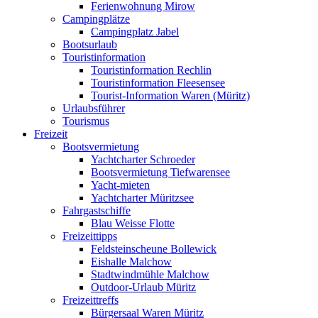
Ferienwohnung Mirow
Campingplätze
Campingplatz Jabel
Bootsurlaub
Touristinformation
Touristinformation Rechlin
Touristinformation Fleesensee
Tourist-Information Waren (Müritz)
Urlaubsführer
Tourismus
Freizeit
Bootsvermietung
Yachtcharter Schroeder
Bootsvermietung Tiefwarensee
Yacht-mieten
Yachtcharter Müritzsee
Fahrgastschiffe
Blau Weisse Flotte
Freizeittipps
Feldsteinscheune Bollewick
Eishalle Malchow
Stadtwindmühle Malchow
Outdoor-Urlaub Müritz
Freizeittreffs
Bürgersaal Waren Müritz