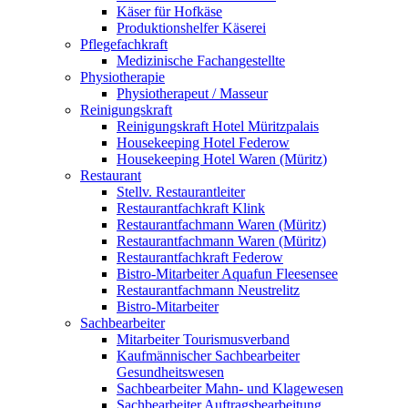
Käser für Hofkäse
Produktionshelfer Käserei
Pflegefachkraft
Medizinische Fachangestellte
Physiotherapie
Physiotherapeut / Masseur
Reinigungskraft
Reinigungskraft Hotel Müritzpalais
Housekeeping Hotel Federow
Housekeeping Hotel Waren (Müritz)
Restaurant
Stellv. Restaurantleiter
Restaurantfachkraft Klink
Restaurantfachmann Waren (Müritz)
Restaurantfachmann Waren (Müritz)
Restaurantfachkraft Federow
Bistro-Mitarbeiter Aquafun Fleesensee
Restaurantfachmann Neustrelitz
Bistro-Mitarbeiter
Sachbearbeiter
Mitarbeiter Tourismusverband
Kaufmännischer Sachbearbeiter
Gesundheitswesen
Sachbearbeiter Mahn- und Klagewesen
Sachbearbeiter Auftragsbearbeitung