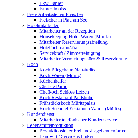
Lkw-Fahrer
Fahrer Imbiss
Freie Arbeitsstellen Fleischer
Fleischer in Plau am See
Hotelmitarbeiter
Mitarbeiter an der Rezeption
Housekeeping Hotel Waren (Müritz)
Mitarbeiter Reservierungsabteilung
Hotelfachmann/-frau
Servicekraft / Zimmerreinigung
Mitarbeiter Vermietungsbüro & Reservierung
Koch
Koch Pflegeheim Neustrelitz
Koch Waren (Müritz)
Küchenhelfer
Chef de Partie
Chefkoch Schloss Leizen
Koch Restaurant Paulshöhe
Frühstückskoch Müritzpalais
Koch Seehotel Ecktannen Waren (Müritz)
Kundendienst
Mitarbeiter telefonischer Kundenservice
Lebensmittelproduktion
Produktionsleiter Freiland-Legehennenfarmen
Landwirt / Servicetechniker