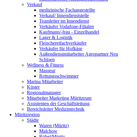
Verkauf
medizinische Fachangestellte
Verkauf/ Innendienststelle
Teamleiter im Innendienst
Verkäufer Vodafone-Filialen
Kaufmann/-frau - Einzelhandel
Lager & Logistik
Fleischereifachverkäufer
Verkäufer für Hofkäse
Außendienstmitarbeiter Agropartner Neu
Schloen
Wellness & Fitness
Masseur
Rettungsschwimmer
Marina Mitarbeiter
Küster
Regionalmanager
Mitarbeiter Marketing Müritzeum
Assistenten der Geschäftsleitung
Bereichsleiter Medizintechnik
Müritzregion
Städte
Waren (Müritz)
Malchow
Röbel/Müritz