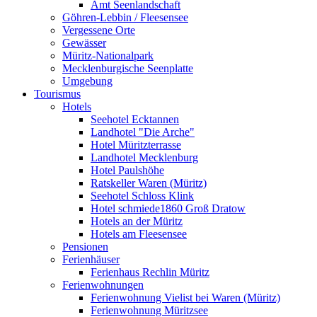
Amt Seenlandschaft
Göhren-Lebbin / Fleesensee
Vergessene Orte
Gewässer
Müritz-Nationalpark
Mecklenburgische Seenplatte
Umgebung
Tourismus
Hotels
Seehotel Ecktannen
Landhotel "Die Arche"
Hotel Müritzterrasse
Landhotel Mecklenburg
Hotel Paulshöhe
Ratskeller Waren (Müritz)
Seehotel Schloss Klink
Hotel schmiede1860 Groß Dratow
Hotels an der Müritz
Hotels am Fleesensee
Pensionen
Ferienhäuser
Ferienhaus Rechlin Müritz
Ferienwohnungen
Ferienwohnung Vielist bei Waren (Müritz)
Ferienwohnung Müritzsee