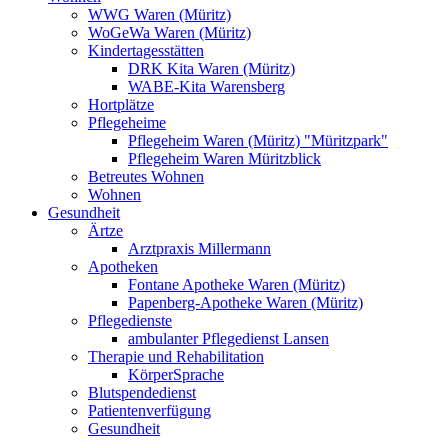
WWG Waren (Müritz)
WoGeWa Waren (Müritz)
Kindertagesstätten
DRK Kita Waren (Müritz)
WABE-Kita Warensberg
Hortplätze
Pflegeheime
Pflegeheim Waren (Müritz) "Müritzpark"
Pflegeheim Waren Müritzblick
Betreutes Wohnen
Wohnen
Gesundheit
Ärtze
Arztpraxis Millermann
Apotheken
Fontane Apotheke Waren (Müritz)
Papenberg-Apotheke Waren (Müritz)
Pflegedienste
ambulanter Pflegedienst Lansen
Therapie und Rehabilitation
KörperSprache
Blutspendedienst
Patientenverfügung
Gesundheit