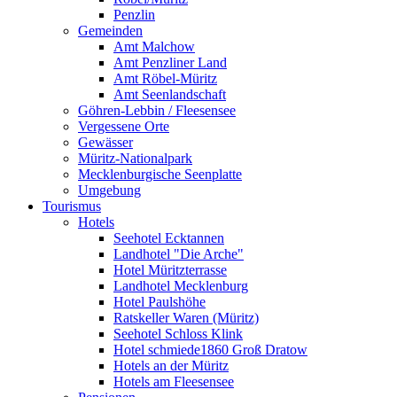
Penzlin
Gemeinden
Amt Malchow
Amt Penzliner Land
Amt Röbel-Müritz
Amt Seenlandschaft
Göhren-Lebbin / Fleesensee
Vergessene Orte
Gewässer
Müritz-Nationalpark
Mecklenburgische Seenplatte
Umgebung
Tourismus
Hotels
Seehotel Ecktannen
Landhotel "Die Arche"
Hotel Müritzterrasse
Landhotel Mecklenburg
Hotel Paulshöhe
Ratskeller Waren (Müritz)
Seehotel Schloss Klink
Hotel schmiede1860 Groß Dratow
Hotels an der Müritz
Hotels am Fleesensee