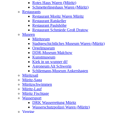
Rotes Haus Waren (Müritz)
Schmetterlingshaus Waren (Müritz)
Restaurants
Restaurant Moritz Waren Müritz
Restaurant Ratskeller
Restaurant Paulshöhe
Restaurant Schmiede Groß Dratow
Museen
Müritzeum
Stadtgeschichtliches Museum Waren (Müritz)
Orgelmuseum
DDR-Museum Malchow
Kunstmuseum
Kiek in un wunner di!
Agroneum Alt Schwerin
Schliemann-Museum Ankershagen
Müritzsail
Müritz-Saga
Müritzschwimmen
Müritz-Lauf
Müritz Fischtage
Wassersport
DRK Wasserrettung Müritz
Wasserschutzpolizei Waren (Müritz)
Vereine