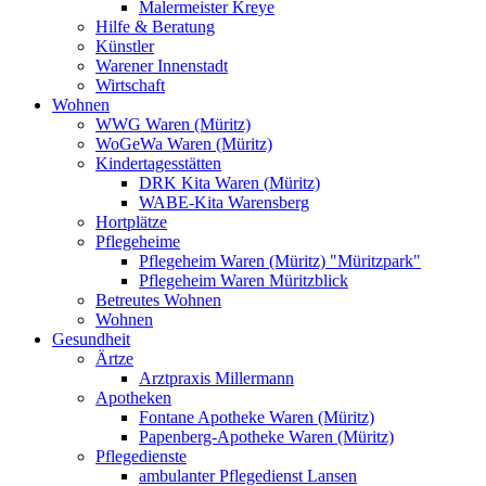
Malermeister Kreye
Hilfe & Beratung
Künstler
Warener Innenstadt
Wirtschaft
Wohnen
WWG Waren (Müritz)
WoGeWa Waren (Müritz)
Kindertagesstätten
DRK Kita Waren (Müritz)
WABE-Kita Warensberg
Hortplätze
Pflegeheime
Pflegeheim Waren (Müritz) "Müritzpark"
Pflegeheim Waren Müritzblick
Betreutes Wohnen
Wohnen
Gesundheit
Ärtze
Arztpraxis Millermann
Apotheken
Fontane Apotheke Waren (Müritz)
Papenberg-Apotheke Waren (Müritz)
Pflegedienste
ambulanter Pflegedienst Lansen