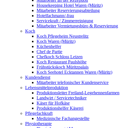
Mitarbeiter an der Rezeption
Housekeeping Hotel Waren (Müritz)
Mitarbeiter Reservierungsabteilung
Hotelfachmann/-frau
Servicekraft / Zimmerreinigung
Mitarbeiter Vermietungsbüro & Reservierung
Koch
Koch Pflegeheim Neustrelitz
Koch Waren (Müritz)
Küchenhelfer
Chef de Partie
Chefkoch Schloss Leizen
Koch Restaurant Paulshöhe
Frühstückskoch Müritzpalais
Koch Seehotel Ecktannen Waren (Müritz)
Kundendienst
Mitarbeiter telefonischer Kundenservice
Lebensmittelproduktion
Produktionsleiter Freiland-Legehennenfarmen
Landwirt / Servicetechniker
Käser für Hofkäse
Produktionshelfer Käserei
Pflegefachkraft
Medizinische Fachangestellte
Physiotherapie