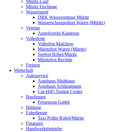
Müritz-Lauf
Müritz Fischtage
Wassersport
DRK Wasserrettung Müritz
Wasserschutzpolizei Waren (Müritz)
Vereine
Angelverein Kamerun
Volksfeste
Volksfest Malchow
Müritzfest Waren (Müritz)
Seefest Röbel/Müritz
Müritzfest Rechlin
Freizeit
Wirtschaft
Autoservice
Autohaus Multhaup
Autohaus Schlingmann
Car-HiFi Tuning Center
Baufirmen
Fersemota Gmbh
Bildung
Fahrdienste
Taxi Pollin Röbel/Müritz
Finanzen
Handwerksbetriebe