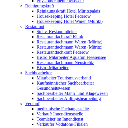
Physiotherapeut / Masseur
Reinigungskraft
Reinigungskraft Hotel Müritzpalais
Housekeeping Hotel Federow
Housekeeping Hotel Waren (Müritz)
Restaurant
Stellv. Restaurantleiter
Restaurantfachkraft Klink
Restaurantfachmann Waren (Müritz)
Restaurantfachmann Waren (Müritz)
Restaurantfachkraft Federow
Bistro-Mitarbeiter Aquafun Fleesensee
Restaurantfachmann Neustrelitz
Bistro-Mitarbeiter
Sachbearbeiter
Mitarbeiter Tourismusverband
Kaufmännischer Sachbearbeiter
Gesundheitswesen
Sachbearbeiter Mahn- und Klagewesen
Sachbearbeiter Auftragsbearbeitung
Verkauf
medizinische Fachangestellte
Verkauf/ Innendienststelle
Teamleiter im Innendienst
Verkäufer Vodafone-Filialen