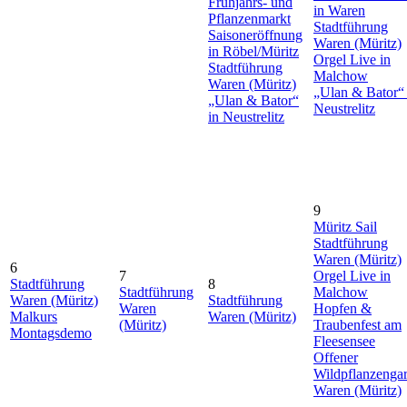
Frühjahrs- und
in Waren
Pflanzenmarkt
Stadtführung
Saisoneröffnung
Waren (Müritz)
in Röbel/Müritz
Orgel Live in
Stadtführung
Malchow
Waren (Müritz)
„Ulan & Bator“ 
„Ulan & Bator“
Neustrelitz
in Neustrelitz
9
Müritz Sail
Stadtführung
Waren (Müritz)
6
7
Orgel Live in
Stadtführung
8
Stadtführung
Malchow
Waren (Müritz)
Stadtführung
Waren
Hopfen &
Malkurs
Waren (Müritz)
(Müritz)
Traubenfest am
Montagsdemo
Fleesensee
Offener
Wildpflanzengar
Waren (Müritz)