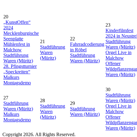
20
„KunstOffen“
23
2024
Kinderfilmfest
Mecklenburgische
2024 in Neustrel
Seenplatte
22
21
Stadtführung
Mühlenfest in
Fahrradcodierung
Stadtführung
Waren (Müritz)
Malchow
in Röbel
Waren
Orgel Live in
Stadtführung
Stadtführung
(Müritz)
Malchow
Waren (Müritz)
Waren (Müritz)
Offener
28. Pfingstturnier
Wildpflanzengar
„Speckreiten“
Waren (Müritz)
Malkurs
Montagsdemo
30
Stadtführung
27
28
Waren (Müritz)
Stadtführung
29
Stadtführung
Orgel Live in
Waren (Müritz)
Stadtführung
Waren
Malchow
Malkurs
Waren (Müritz)
(Müritz)
Offener
Montagsdemo
Wildpflanzengar
Waren (Müritz)
Copyright 2026. All Rights Reserved.