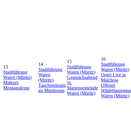
16
15
14
Stadtführung
13
Stadtführung
Stadtführung
Waren (Müritz)
Stadtführung
Waren (Müritz)
Waren
Orgel Live in
Waren (Müritz)
Gesprächsabend
(Müritz)
Malchow
Malkurs
St.
Tauchereinsatz
Offener
Montagsdemo
Mariengemeinde
im Müritzeum
Wildpflanzengar
Waren (Müritz)
Waren (Müritz)