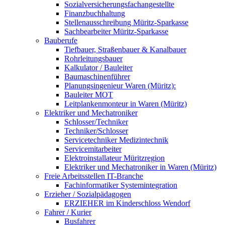
Sozialversicherungsfachangestellte
Finanzbuchhaltung
Stellenausschreibung Müritz-Sparkasse
Sachbearbeiter Müritz-Sparkasse
Bauberufe
Tiefbauer, Straßenbauer & Kanalbauer
Rohrleitungsbauer
Kalkulator / Bauleiter
Baumaschinenführer
Planungsingenieur Waren (Müritz):
Bauleiter MOT
Leitplankenmonteur in Waren (Müritz)
Elektriker und Mechatroniker
Schlosser/Techniker
Techniker/Schlosser
Servicetechniker Medizintechnik
Servicemitarbeiter
Elektroinstallateur Müritzregion
Elektriker und Mechatroniker in Waren (Müritz)
Freie Arbeitsstellen IT-Branche
Fachinformatiker Systemintegration
Erzieher / Sozialpädagogen
ERZIEHER im Kinderschloss Wendorf
Fahrer / Kurier
Busfahrer