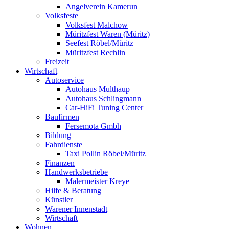
Angelverein Kamerun
Volksfeste
Volksfest Malchow
Müritzfest Waren (Müritz)
Seefest Röbel/Müritz
Müritzfest Rechlin
Freizeit
Wirtschaft
Autoservice
Autohaus Multhaup
Autohaus Schlingmann
Car-HiFi Tuning Center
Baufirmen
Fersemota Gmbh
Bildung
Fahrdienste
Taxi Pollin Röbel/Müritz
Finanzen
Handwerksbetriebe
Malermeister Kreye
Hilfe & Beratung
Künstler
Warener Innenstadt
Wirtschaft
Wohnen