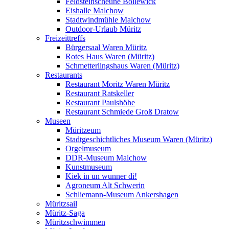
Feldsteinscheune Bollewick
Eishalle Malchow
Stadtwindmühle Malchow
Outdoor-Urlaub Müritz
Freizeittreffs
Bürgersaal Waren Müritz
Rotes Haus Waren (Müritz)
Schmetterlingshaus Waren (Müritz)
Restaurants
Restaurant Moritz Waren Müritz
Restaurant Ratskeller
Restaurant Paulshöhe
Restaurant Schmiede Groß Dratow
Museen
Müritzeum
Stadtgeschichtliches Museum Waren (Müritz)
Orgelmuseum
DDR-Museum Malchow
Kunstmuseum
Kiek in un wunner di!
Agroneum Alt Schwerin
Schliemann-Museum Ankershagen
Müritzsail
Müritz-Saga
Müritzschwimmen