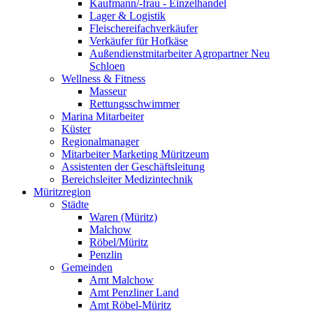
Kaufmann/-frau - Einzelhandel
Lager & Logistik
Fleischereifachverkäufer
Verkäufer für Hofkäse
Außendienstmitarbeiter Agropartner Neu
Schloen
Wellness & Fitness
Masseur
Rettungsschwimmer
Marina Mitarbeiter
Küster
Regionalmanager
Mitarbeiter Marketing Müritzeum
Assistenten der Geschäftsleitung
Bereichsleiter Medizintechnik
Müritzregion
Städte
Waren (Müritz)
Malchow
Röbel/Müritz
Penzlin
Gemeinden
Amt Malchow
Amt Penzliner Land
Amt Röbel-Müritz