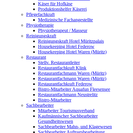
Käser für Hofkäse
Produktionshelfer Käserei
Pflegefachkraft
Medizinische Fachangestellte
Physiotherapie
Physiotherapeut / Masseur
Reinigungskraft
Reinigungskraft Hotel Müritzpalais
Housekeeping Hotel Federow
Housekeeping Hotel Waren (Müritz)
Restaurant
Stellv. Restaurantleiter
Restaurantfachkraft Klink
Restaurantfachmann Waren (Müritz)
Restaurantfachmann Waren (Müritz)
Restaurantfachkraft Federow
Bistro-Mitarbeiter Aquafun Fleesensee
Restaurantfachmann Neustrelitz
Bistro-Mitarbeiter
Sachbearbeiter
Mitarbeiter Tourismusverband
Kaufmännischer Sachbearbeiter
Gesundheitswesen
Sachbearbeiter Mahn- und Klagewesen
Sachbearbeiter Auftragsbearbeitung