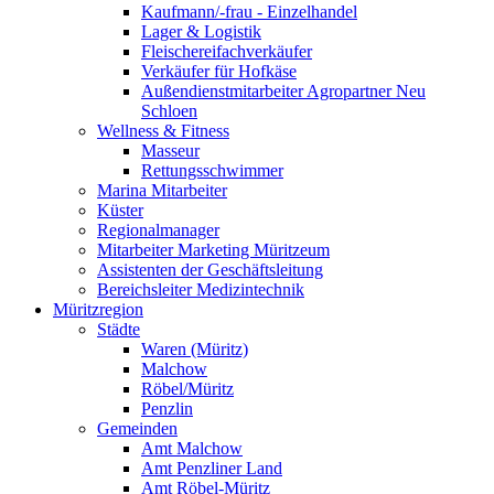
Kaufmann/-frau - Einzelhandel
Lager & Logistik
Fleischereifachverkäufer
Verkäufer für Hofkäse
Außendienstmitarbeiter Agropartner Neu
Schloen
Wellness & Fitness
Masseur
Rettungsschwimmer
Marina Mitarbeiter
Küster
Regionalmanager
Mitarbeiter Marketing Müritzeum
Assistenten der Geschäftsleitung
Bereichsleiter Medizintechnik
Müritzregion
Städte
Waren (Müritz)
Malchow
Röbel/Müritz
Penzlin
Gemeinden
Amt Malchow
Amt Penzliner Land
Amt Röbel-Müritz