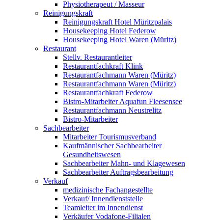
Physiotherapeut / Masseur
Reinigungskraft
Reinigungskraft Hotel Müritzpalais
Housekeeping Hotel Federow
Housekeeping Hotel Waren (Müritz)
Restaurant
Stellv. Restaurantleiter
Restaurantfachkraft Klink
Restaurantfachmann Waren (Müritz)
Restaurantfachmann Waren (Müritz)
Restaurantfachkraft Federow
Bistro-Mitarbeiter Aquafun Fleesensee
Restaurantfachmann Neustrelitz
Bistro-Mitarbeiter
Sachbearbeiter
Mitarbeiter Tourismusverband
Kaufmännischer Sachbearbeiter
Gesundheitswesen
Sachbearbeiter Mahn- und Klagewesen
Sachbearbeiter Auftragsbearbeitung
Verkauf
medizinische Fachangestellte
Verkauf/ Innendienststelle
Teamleiter im Innendienst
Verkäufer Vodafone-Filialen