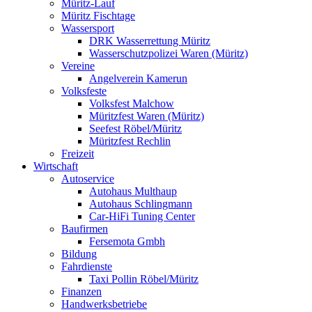
Müritz-Lauf
Müritz Fischtage
Wassersport
DRK Wasserrettung Müritz
Wasserschutzpolizei Waren (Müritz)
Vereine
Angelverein Kamerun
Volksfeste
Volksfest Malchow
Müritzfest Waren (Müritz)
Seefest Röbel/Müritz
Müritzfest Rechlin
Freizeit
Wirtschaft
Autoservice
Autohaus Multhaup
Autohaus Schlingmann
Car-HiFi Tuning Center
Baufirmen
Fersemota Gmbh
Bildung
Fahrdienste
Taxi Pollin Röbel/Müritz
Finanzen
Handwerksbetriebe