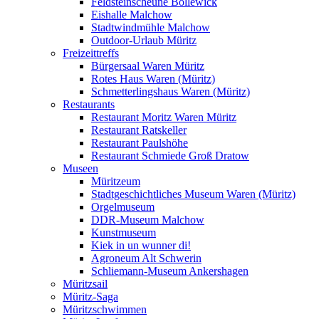
Feldsteinscheune Bollewick
Eishalle Malchow
Stadtwindmühle Malchow
Outdoor-Urlaub Müritz
Freizeittreffs
Bürgersaal Waren Müritz
Rotes Haus Waren (Müritz)
Schmetterlingshaus Waren (Müritz)
Restaurants
Restaurant Moritz Waren Müritz
Restaurant Ratskeller
Restaurant Paulshöhe
Restaurant Schmiede Groß Dratow
Museen
Müritzeum
Stadtgeschichtliches Museum Waren (Müritz)
Orgelmuseum
DDR-Museum Malchow
Kunstmuseum
Kiek in un wunner di!
Agroneum Alt Schwerin
Schliemann-Museum Ankershagen
Müritzsail
Müritz-Saga
Müritzschwimmen