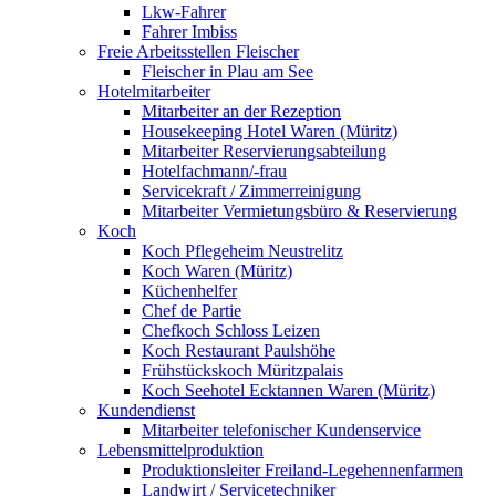
Lkw-Fahrer
Fahrer Imbiss
Freie Arbeitsstellen Fleischer
Fleischer in Plau am See
Hotelmitarbeiter
Mitarbeiter an der Rezeption
Housekeeping Hotel Waren (Müritz)
Mitarbeiter Reservierungsabteilung
Hotelfachmann/-frau
Servicekraft / Zimmerreinigung
Mitarbeiter Vermietungsbüro & Reservierung
Koch
Koch Pflegeheim Neustrelitz
Koch Waren (Müritz)
Küchenhelfer
Chef de Partie
Chefkoch Schloss Leizen
Koch Restaurant Paulshöhe
Frühstückskoch Müritzpalais
Koch Seehotel Ecktannen Waren (Müritz)
Kundendienst
Mitarbeiter telefonischer Kundenservice
Lebensmittelproduktion
Produktionsleiter Freiland-Legehennenfarmen
Landwirt / Servicetechniker