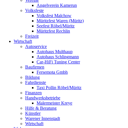
Vereine
Angelverein Kamerun
Volksfeste
Volksfest Malchow
Müritzfest Waren (Müritz)
Seefest Röbel/Müritz
Müritzfest Rechlin
Freizeit
Wirtschaft
Autoservice
Autohaus Multhaup
Autohaus Schlingmann
Car-HiFi Tuning Center
Baufirmen
Fersemota Gmbh
Bildung
Fahrdienste
Taxi Pollin Röbel/Müritz
Finanzen
Handwerksbetriebe
Malermeister Kreye
Hilfe & Beratung
Künstler
Warener Innenstadt
Wirtschaft