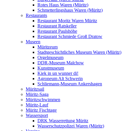
Rotes Haus Waren (Müritz)
Schmetterlingshaus Waren (Müritz)
Restaurants
Restaurant Moritz Waren Müritz
Restaurant Ratskeller
Restaurant Paulshöhe
Restaurant Schmiede Groß Dratow
Museen
Müritzeum
Stadtgeschichtliches Museum Waren (Müritz)
Orgelmuseum
DDR-Museum Malchow
Kunstmuseum
Kiek in un wunner di!
Agroneum Alt Schwerin
Schliemann-Museum Ankershagen
Müritzsail
Müritz-Saga
Müritzschwimmen
Müritz-Lauf
Müritz Fischtage
Wassersport
DRK Wasserrettung Müritz
Wasserschutzpolizei Waren (Müritz)