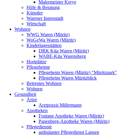
Malermeister Kreye
Hilfe & Beratung
Künstler
Warener Innenstadt
Wirtschaft
Wohnen
WWG Waren (Müritz)
WoGeWa Waren (Müritz)
Kindertagesstätten
DRK Kita Waren (Müritz)
WABE-Kita Warensberg
Hortplätze
Pflegeheime
Pflegeheim Waren (Müritz) "Müritzpark"
Pflegeheim Waren Müritzblick
Betreutes Wohnen
Wohnen
Gesundheit
Ärtze
Arztpraxis Millermann
Apotheken
Fontane Apotheke Waren (Müritz)
Papenberg-Apotheke Waren (Müritz)
Pflegedienste
ambulanter Pflegedienst Lansen