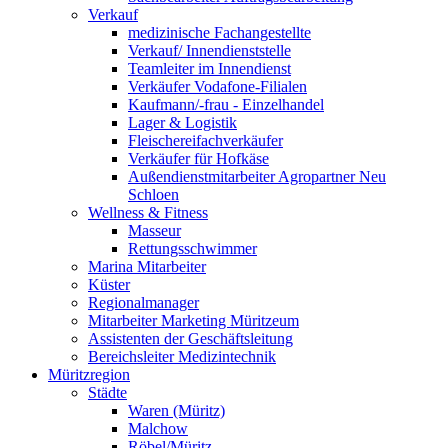
Verkauf
medizinische Fachangestellte
Verkauf/ Innendienststelle
Teamleiter im Innendienst
Verkäufer Vodafone-Filialen
Kaufmann/-frau - Einzelhandel
Lager & Logistik
Fleischereifachverkäufer
Verkäufer für Hofkäse
Außendienstmitarbeiter Agropartner Neu
Schloen
Wellness & Fitness
Masseur
Rettungsschwimmer
Marina Mitarbeiter
Küster
Regionalmanager
Mitarbeiter Marketing Müritzeum
Assistenten der Geschäftsleitung
Bereichsleiter Medizintechnik
Müritzregion
Städte
Waren (Müritz)
Malchow
Röbel/Müritz