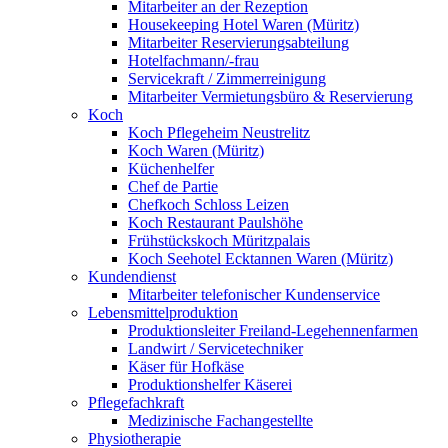
Mitarbeiter an der Rezeption
Housekeeping Hotel Waren (Müritz)
Mitarbeiter Reservierungsabteilung
Hotelfachmann/-frau
Servicekraft / Zimmerreinigung
Mitarbeiter Vermietungsbüro & Reservierung
Koch
Koch Pflegeheim Neustrelitz
Koch Waren (Müritz)
Küchenhelfer
Chef de Partie
Chefkoch Schloss Leizen
Koch Restaurant Paulshöhe
Frühstückskoch Müritzpalais
Koch Seehotel Ecktannen Waren (Müritz)
Kundendienst
Mitarbeiter telefonischer Kundenservice
Lebensmittelproduktion
Produktionsleiter Freiland-Legehennenfarmen
Landwirt / Servicetechniker
Käser für Hofkäse
Produktionshelfer Käserei
Pflegefachkraft
Medizinische Fachangestellte
Physiotherapie