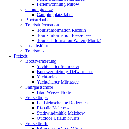
Ferienwohnung Mirow
Campingplätze
Campingplatz Jabel
Bootsurlaub
Touristinformation
Touristinformation Rechlin
Touristinformation Fleesensee
Tourist-Information Waren (Müritz)
Urlaubsführer
Tourismus
Freizeit
Bootsvermietung
Yachtcharter Schroeder
Bootsvermietung Tiefwarensee
Yacht-mieten
Yachtcharter Müritzsee
Fahrgastschiffe
Blau Weisse Flotte
Freizeittipps
Feldsteinscheune Bollewick
Eishalle Malchow
Stadtwindmühle Malchow
Outdoor-Urlaub Müritz
Freizeittreffs
Bürgersaal Waren Müritz