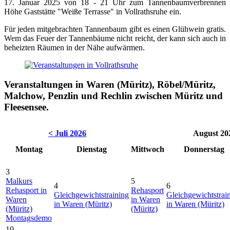
17. Januar 2025 von 18 - 21 Uhr zum Tannenbaumverbrennen
Höhe Gaststätte "Weiße Terrasse" in Vollrathsruhe ein.
Für jeden mitgebrachten Tannenbaum gibt es einen Glühwein gratis.
Wem das Feuer der Tannenbäume nicht reicht, der kann sich auch in
beheizten Räumen in der Nähe aufwärmen.
Veranstaltungen in Waren (Müritz), Röbel/Müritz,
Malchow, Penzlin und Rechlin zwischen Müritz und
Fleesensee.
< Juli 2026
August 20
Montag
Dienstag
Mittwoch
Donnerstag
3
Malkurs
5
4
6
Rehasport in
Rehasport
Gleichgewichtstraining
Gleichgewichtstrai
Waren
in Waren
in Waren (Müritz)
in Waren (Müritz)
(Müritz)
(Müritz)
Montagsdemo
10