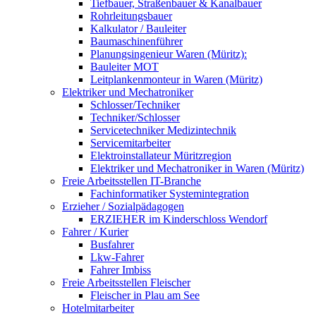
Tiefbauer, Straßenbauer & Kanalbauer
Rohrleitungsbauer
Kalkulator / Bauleiter
Baumaschinenführer
Planungsingenieur Waren (Müritz):
Bauleiter MOT
Leitplankenmonteur in Waren (Müritz)
Elektriker und Mechatroniker
Schlosser/Techniker
Techniker/Schlosser
Servicetechniker Medizintechnik
Servicemitarbeiter
Elektroinstallateur Müritzregion
Elektriker und Mechatroniker in Waren (Müritz)
Freie Arbeitsstellen IT-Branche
Fachinformatiker Systemintegration
Erzieher / Sozialpädagogen
ERZIEHER im Kinderschloss Wendorf
Fahrer / Kurier
Busfahrer
Lkw-Fahrer
Fahrer Imbiss
Freie Arbeitsstellen Fleischer
Fleischer in Plau am See
Hotelmitarbeiter