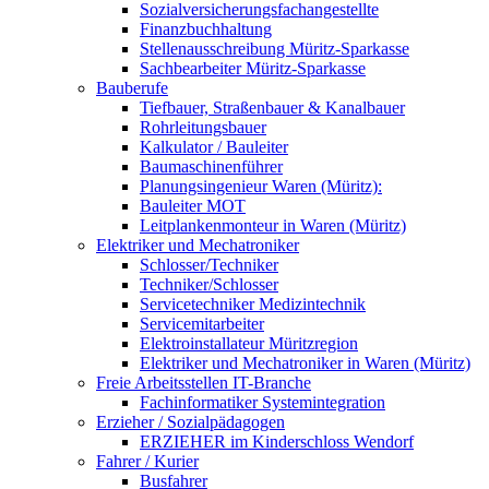
Sozialversicherungsfachangestellte
Finanzbuchhaltung
Stellenausschreibung Müritz-Sparkasse
Sachbearbeiter Müritz-Sparkasse
Bauberufe
Tiefbauer, Straßenbauer & Kanalbauer
Rohrleitungsbauer
Kalkulator / Bauleiter
Baumaschinenführer
Planungsingenieur Waren (Müritz):
Bauleiter MOT
Leitplankenmonteur in Waren (Müritz)
Elektriker und Mechatroniker
Schlosser/Techniker
Techniker/Schlosser
Servicetechniker Medizintechnik
Servicemitarbeiter
Elektroinstallateur Müritzregion
Elektriker und Mechatroniker in Waren (Müritz)
Freie Arbeitsstellen IT-Branche
Fachinformatiker Systemintegration
Erzieher / Sozialpädagogen
ERZIEHER im Kinderschloss Wendorf
Fahrer / Kurier
Busfahrer