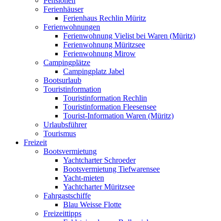
Pensionen
Ferienhäuser
Ferienhaus Rechlin Müritz
Ferienwohnungen
Ferienwohnung Vielist bei Waren (Müritz)
Ferienwohnung Müritzsee
Ferienwohnung Mirow
Campingplätze
Campingplatz Jabel
Bootsurlaub
Touristinformation
Touristinformation Rechlin
Touristinformation Fleesensee
Tourist-Information Waren (Müritz)
Urlaubsführer
Tourismus
Freizeit
Bootsvermietung
Yachtcharter Schroeder
Bootsvermietung Tiefwarensee
Yacht-mieten
Yachtcharter Müritzsee
Fahrgastschiffe
Blau Weisse Flotte
Freizeittipps