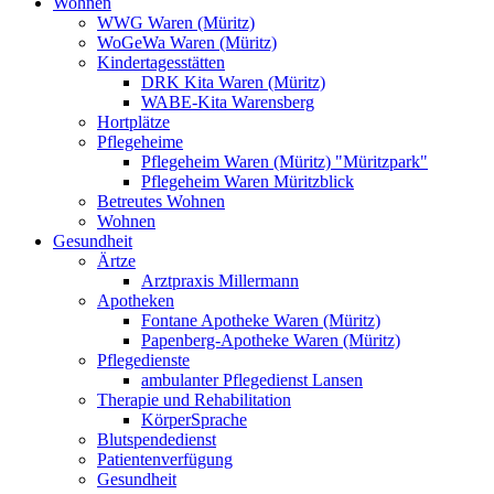
Wohnen
WWG Waren (Müritz)
WoGeWa Waren (Müritz)
Kindertagesstätten
DRK Kita Waren (Müritz)
WABE-Kita Warensberg
Hortplätze
Pflegeheime
Pflegeheim Waren (Müritz) "Müritzpark"
Pflegeheim Waren Müritzblick
Betreutes Wohnen
Wohnen
Gesundheit
Ärtze
Arztpraxis Millermann
Apotheken
Fontane Apotheke Waren (Müritz)
Papenberg-Apotheke Waren (Müritz)
Pflegedienste
ambulanter Pflegedienst Lansen
Therapie und Rehabilitation
KörperSprache
Blutspendedienst
Patientenverfügung
Gesundheit