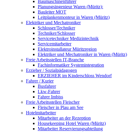
Baumaschinenführer
Planungsingenieur Waren (Müritz):
Bauleiter MOT
Leitplankenmonteur in Waren (Müritz)
Elektriker und Mechatroniker
Schlosser/Techniker
Techniker/Schlosser
Servicetechniker Medizintechnik
Servicemitarbeiter
Elektroinstallateur Müritzregion
Elektriker und Mechatroniker in Waren (Müritz)
Freie Arbeitsstellen IT-Branche
Fachinformatiker Systemintegration
Erzieher / Sozialpädagogen
ERZIEHER im Kinderschloss Wendorf
Fahrer / Kurier
Busfahrer
Lkw-Fahrer
Fahrer Imbiss
Freie Arbeitsstellen Fleischer
Fleischer in Plau am See
Hotelmitarbeiter
Mitarbeiter an der Rezeption
Housekeeping Hotel Waren (Müritz)
Mitarbeiter Reservierungsabteilung