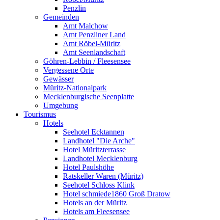
Penzlin
Gemeinden
Amt Malchow
Amt Penzliner Land
Amt Röbel-Müritz
Amt Seenlandschaft
Göhren-Lebbin / Fleesensee
Vergessene Orte
Gewässer
Müritz-Nationalpark
Mecklenburgische Seenplatte
Umgebung
Tourismus
Hotels
Seehotel Ecktannen
Landhotel "Die Arche"
Hotel Müritzterrasse
Landhotel Mecklenburg
Hotel Paulshöhe
Ratskeller Waren (Müritz)
Seehotel Schloss Klink
Hotel schmiede1860 Groß Dratow
Hotels an der Müritz
Hotels am Fleesensee