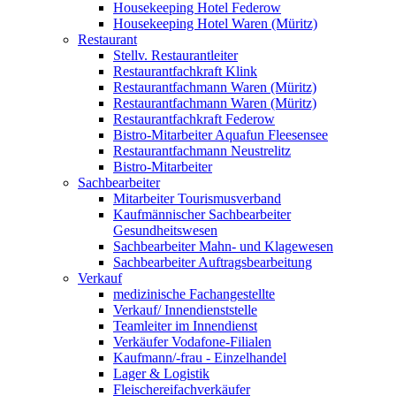
Housekeeping Hotel Federow
Housekeeping Hotel Waren (Müritz)
Restaurant
Stellv. Restaurantleiter
Restaurantfachkraft Klink
Restaurantfachmann Waren (Müritz)
Restaurantfachmann Waren (Müritz)
Restaurantfachkraft Federow
Bistro-Mitarbeiter Aquafun Fleesensee
Restaurantfachmann Neustrelitz
Bistro-Mitarbeiter
Sachbearbeiter
Mitarbeiter Tourismusverband
Kaufmännischer Sachbearbeiter
Gesundheitswesen
Sachbearbeiter Mahn- und Klagewesen
Sachbearbeiter Auftragsbearbeitung
Verkauf
medizinische Fachangestellte
Verkauf/ Innendienststelle
Teamleiter im Innendienst
Verkäufer Vodafone-Filialen
Kaufmann/-frau - Einzelhandel
Lager & Logistik
Fleischereifachverkäufer