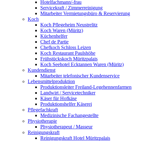
Hotelfachmann/-frau
Servicekraft / Zimmerreinigung
Mitarbeiter Vermietungsbüro & Reservierung
Koch
Koch Pflegeheim Neustrelitz
Koch Waren (Müritz)
Küchenhelfer
Chef de Partie
Chefkoch Schloss Leizen
Koch Restaurant Paulshöhe
Frühstückskoch Müritzpalais
Koch Seehotel Ecktannen Waren (Müritz)
Kundendienst
Mitarbeiter telefonischer Kundenservice
Lebensmittelproduktion
Produktionsleiter Freiland-Legehennenfarmen
Landwirt / Servicetechniker
Käser für Hofkäse
Produktionshelfer Käserei
Pflegefachkraft
Medizinische Fachangestellte
Physiotherapie
Physiotherapeut / Masseur
Reinigungskraft
Reinigungskraft Hotel Müritzpalais