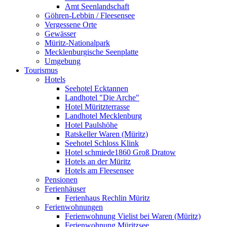
Amt Seenlandschaft
Göhren-Lebbin / Fleesensee
Vergessene Orte
Gewässer
Müritz-Nationalpark
Mecklenburgische Seenplatte
Umgebung
Tourismus
Hotels
Seehotel Ecktannen
Landhotel "Die Arche"
Hotel Müritzterrasse
Landhotel Mecklenburg
Hotel Paulshöhe
Ratskeller Waren (Müritz)
Seehotel Schloss Klink
Hotel schmiede1860 Groß Dratow
Hotels an der Müritz
Hotels am Fleesensee
Pensionen
Ferienhäuser
Ferienhaus Rechlin Müritz
Ferienwohnungen
Ferienwohnung Vielist bei Waren (Müritz)
Ferienwohnung Müritzsee