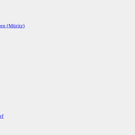
en (Müritz)
rf