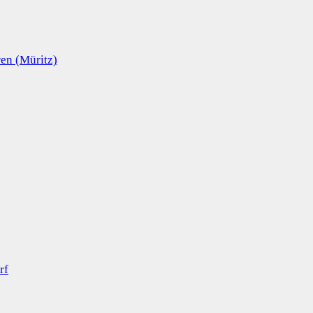
en (Müritz)
rf