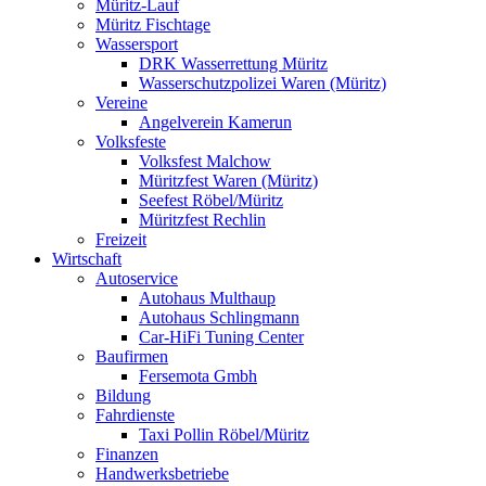
Müritz-Lauf
Müritz Fischtage
Wassersport
DRK Wasserrettung Müritz
Wasserschutzpolizei Waren (Müritz)
Vereine
Angelverein Kamerun
Volksfeste
Volksfest Malchow
Müritzfest Waren (Müritz)
Seefest Röbel/Müritz
Müritzfest Rechlin
Freizeit
Wirtschaft
Autoservice
Autohaus Multhaup
Autohaus Schlingmann
Car-HiFi Tuning Center
Baufirmen
Fersemota Gmbh
Bildung
Fahrdienste
Taxi Pollin Röbel/Müritz
Finanzen
Handwerksbetriebe