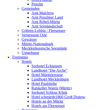
Penzlin
Gemeinden
Amt Malchow
Amt Penzliner Land
Amt Röbel-Müritz
Amt Seenlandschaft
Göhren-Lebbin / Fleesensee
Vergessene Orte
Gewässer
Müritz-Nationalpark
Mecklenburgische Seenplatte
Umgebung
Tourismus
Hotels
Seehotel Ecktannen
Landhotel "Die Arche"
Hotel Müritzterrasse
Landhotel Mecklenburg
Hotel Paulshöhe
Ratskeller Waren (Müritz)
Seehotel Schloss Klink
Hotel schmiede1860 Groß Dratow
Hotels an der Müritz
Hotels am Fleesensee