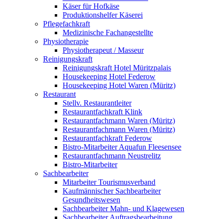
Käser für Hofkäse
Produktionshelfer Käserei
Pflegefachkraft
Medizinische Fachangestellte
Physiotherapie
Physiotherapeut / Masseur
Reinigungskraft
Reinigungskraft Hotel Müritzpalais
Housekeeping Hotel Federow
Housekeeping Hotel Waren (Müritz)
Restaurant
Stellv. Restaurantleiter
Restaurantfachkraft Klink
Restaurantfachmann Waren (Müritz)
Restaurantfachmann Waren (Müritz)
Restaurantfachkraft Federow
Bistro-Mitarbeiter Aquafun Fleesensee
Restaurantfachmann Neustrelitz
Bistro-Mitarbeiter
Sachbearbeiter
Mitarbeiter Tourismusverband
Kaufmännischer Sachbearbeiter
Gesundheitswesen
Sachbearbeiter Mahn- und Klagewesen
Sachbearbeiter Auftragsbearbeitung