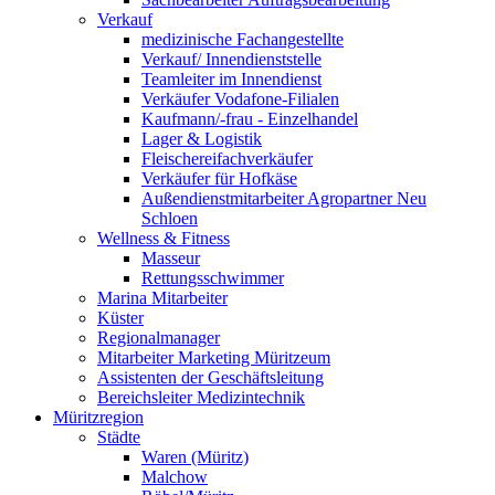
Verkauf
medizinische Fachangestellte
Verkauf/ Innendienststelle
Teamleiter im Innendienst
Verkäufer Vodafone-Filialen
Kaufmann/-frau - Einzelhandel
Lager & Logistik
Fleischereifachverkäufer
Verkäufer für Hofkäse
Außendienstmitarbeiter Agropartner Neu
Schloen
Wellness & Fitness
Masseur
Rettungsschwimmer
Marina Mitarbeiter
Küster
Regionalmanager
Mitarbeiter Marketing Müritzeum
Assistenten der Geschäftsleitung
Bereichsleiter Medizintechnik
Müritzregion
Städte
Waren (Müritz)
Malchow