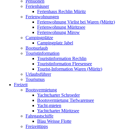
Pensionen
Ferienhäuser
Ferienhaus Rechlin Müritz
Ferienwohnungen
Ferienwohnung Vielist bei Waren (Müritz)
Ferienwohnung Müritzsee
Ferienwohnung Mirow
Campingplätze
Campingplatz Jabel
Bootsurlaub
Touristinformation
Touristinformation Rechlin
Touristinformation Fleesensee
Tourist-Information Waren (Müritz)
Urlaubsführer
Tourismus
Freizeit
Bootsvermietung
Yachtcharter Schroeder
Bootsvermietung Tiefwarensee
Yacht-mieten
Yachtcharter Müritzsee
Fahrgastschiffe
Blau Weisse Flotte
Freizeittipps