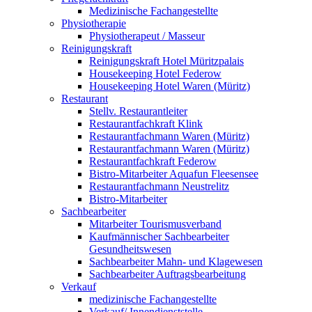
Medizinische Fachangestellte
Physiotherapie
Physiotherapeut / Masseur
Reinigungskraft
Reinigungskraft Hotel Müritzpalais
Housekeeping Hotel Federow
Housekeeping Hotel Waren (Müritz)
Restaurant
Stellv. Restaurantleiter
Restaurantfachkraft Klink
Restaurantfachmann Waren (Müritz)
Restaurantfachmann Waren (Müritz)
Restaurantfachkraft Federow
Bistro-Mitarbeiter Aquafun Fleesensee
Restaurantfachmann Neustrelitz
Bistro-Mitarbeiter
Sachbearbeiter
Mitarbeiter Tourismusverband
Kaufmännischer Sachbearbeiter
Gesundheitswesen
Sachbearbeiter Mahn- und Klagewesen
Sachbearbeiter Auftragsbearbeitung
Verkauf
medizinische Fachangestellte
Verkauf/ Innendienststelle