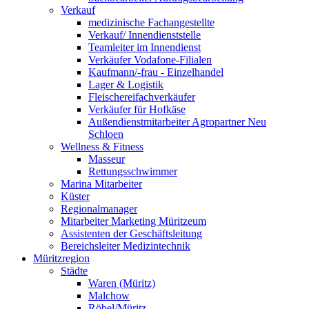
Verkauf
medizinische Fachangestellte
Verkauf/ Innendienststelle
Teamleiter im Innendienst
Verkäufer Vodafone-Filialen
Kaufmann/-frau - Einzelhandel
Lager & Logistik
Fleischereifachverkäufer
Verkäufer für Hofkäse
Außendienstmitarbeiter Agropartner Neu
Schloen
Wellness & Fitness
Masseur
Rettungsschwimmer
Marina Mitarbeiter
Küster
Regionalmanager
Mitarbeiter Marketing Müritzeum
Assistenten der Geschäftsleitung
Bereichsleiter Medizintechnik
Müritzregion
Städte
Waren (Müritz)
Malchow
Röbel/Müritz