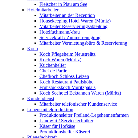
Fleischer in Plau am See
Hotelmitarbeiter
Mitarbeiter an der Rezeption
Housekeeping Hotel Waren (Müritz)
Mitarbeiter Reservierungsabteilung
Hotelfachmann/-frau
Servicekraft / Zimmerreinigung
Mitarbeiter Vermietungsbüro & Reservierung
Koch
Koch Pflegeheim Neustrelitz
Koch Waren (Müritz)
Küchenhelfer
Chef de Partie
Chefkoch Schloss Leizen
Koch Restaurant Paulshöhe
Frühstückskoch Müritzpalais
Koch Seehotel Ecktannen Waren (Müritz)
Kundendienst
Mitarbeiter telefonischer Kundenservice
Lebensmittelproduktion
Produktionsleiter Freiland-Legehennenfarmen
Landwirt / Servicetechniker
Käser für Hofkäse
Produktionshelfer Käserei
Pflegefachkraft