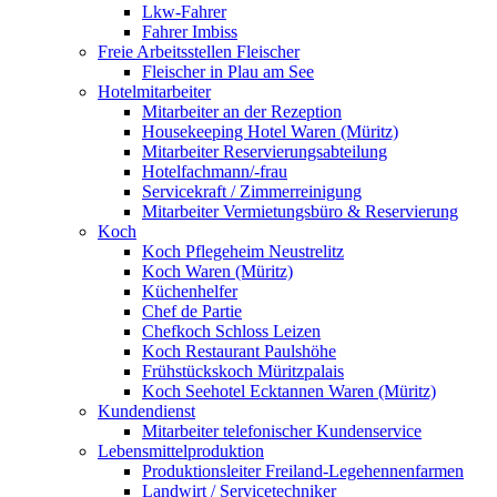
Lkw-Fahrer
Fahrer Imbiss
Freie Arbeitsstellen Fleischer
Fleischer in Plau am See
Hotelmitarbeiter
Mitarbeiter an der Rezeption
Housekeeping Hotel Waren (Müritz)
Mitarbeiter Reservierungsabteilung
Hotelfachmann/-frau
Servicekraft / Zimmerreinigung
Mitarbeiter Vermietungsbüro & Reservierung
Koch
Koch Pflegeheim Neustrelitz
Koch Waren (Müritz)
Küchenhelfer
Chef de Partie
Chefkoch Schloss Leizen
Koch Restaurant Paulshöhe
Frühstückskoch Müritzpalais
Koch Seehotel Ecktannen Waren (Müritz)
Kundendienst
Mitarbeiter telefonischer Kundenservice
Lebensmittelproduktion
Produktionsleiter Freiland-Legehennenfarmen
Landwirt / Servicetechniker