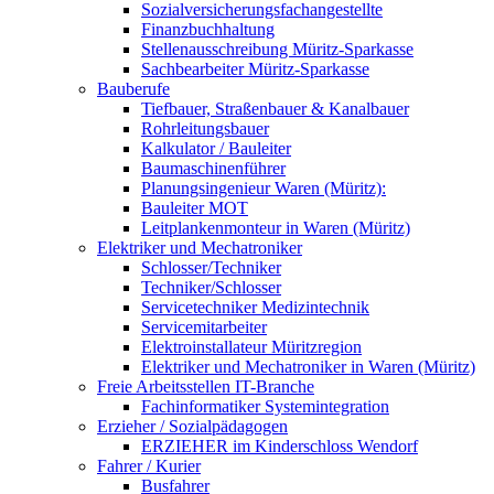
Sozialversicherungsfachangestellte
Finanzbuchhaltung
Stellenausschreibung Müritz-Sparkasse
Sachbearbeiter Müritz-Sparkasse
Bauberufe
Tiefbauer, Straßenbauer & Kanalbauer
Rohrleitungsbauer
Kalkulator / Bauleiter
Baumaschinenführer
Planungsingenieur Waren (Müritz):
Bauleiter MOT
Leitplankenmonteur in Waren (Müritz)
Elektriker und Mechatroniker
Schlosser/Techniker
Techniker/Schlosser
Servicetechniker Medizintechnik
Servicemitarbeiter
Elektroinstallateur Müritzregion
Elektriker und Mechatroniker in Waren (Müritz)
Freie Arbeitsstellen IT-Branche
Fachinformatiker Systemintegration
Erzieher / Sozialpädagogen
ERZIEHER im Kinderschloss Wendorf
Fahrer / Kurier
Busfahrer