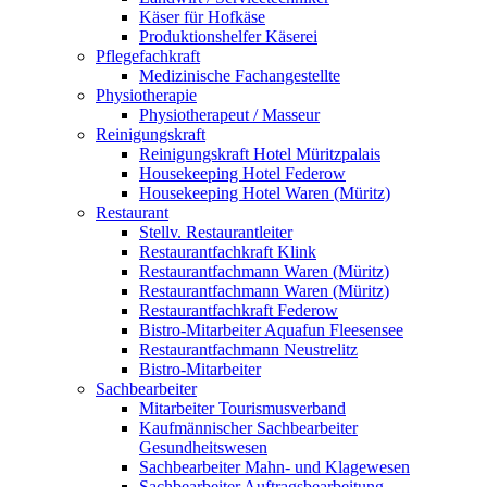
Käser für Hofkäse
Produktionshelfer Käserei
Pflegefachkraft
Medizinische Fachangestellte
Physiotherapie
Physiotherapeut / Masseur
Reinigungskraft
Reinigungskraft Hotel Müritzpalais
Housekeeping Hotel Federow
Housekeeping Hotel Waren (Müritz)
Restaurant
Stellv. Restaurantleiter
Restaurantfachkraft Klink
Restaurantfachmann Waren (Müritz)
Restaurantfachmann Waren (Müritz)
Restaurantfachkraft Federow
Bistro-Mitarbeiter Aquafun Fleesensee
Restaurantfachmann Neustrelitz
Bistro-Mitarbeiter
Sachbearbeiter
Mitarbeiter Tourismusverband
Kaufmännischer Sachbearbeiter
Gesundheitswesen
Sachbearbeiter Mahn- und Klagewesen
Sachbearbeiter Auftragsbearbeitung