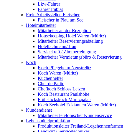
Lkw-Fahrer
Fahrer Imbiss
Freie Arbeitsstellen Fleischer
Fleischer in Plau am See
Hotelmitarbeiter
Mitarbeiter an der Rezeption
Housekeeping Hotel Waren (Müritz)
Mitarbeiter Reservierungsabteilung
Hotelfachmann/-frau
Servicekraft / Zimmerreinigung
Mitarbeiter Vermietungsbüro & Reservierung
Koch
Koch Pflegeheim Neustrelitz
Koch Waren (Müritz)
Küchenhelfer
Chef de Partie
Chefkoch Schloss Leizen
Koch Restaurant Paulshöhe
Frühstückskoch Müritzpalais
Koch Seehotel Ecktannen Waren (Müritz)
Kundendienst
Mitarbeiter telefonischer Kundenservice
Lebensmittelproduktion
Produktionsleiter Freiland-Legehennenfarmen
Landwirt / Servicetechniker