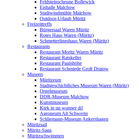
Feldsteinscheune Bollewick
Eishalle Malchow
Stadtwindmühle Malchow
Outdoor-Urlaub Müritz
Freizeittreffs
Bürgersaal Waren Müritz
Rotes Haus Waren (Müritz)
Schmetterlingshaus Waren (Müritz)
Restaurants
Restaurant Moritz Waren Müritz
Restaurant Ratskeller
Restaurant Paulshöhe
Restaurant Schmiede Groß Dratow
Museen
Müritzeum
Stadtgeschichtliches Museum Waren (Müritz)
Orgelmuseum
DDR-Museum Malchow
Kunstmuseum
Kiek in un wunner di!
Agroneum Alt Schwerin
Schliemann-Museum Ankershagen
Müritzsail
Müritz-Saga
Müritzschwimmen