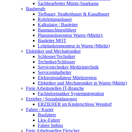
Sachbearbeiter Müritz-Sparkasse
Bauberufe
Tiefbauer, Straßenbauer & Kanalbauer
Rohrleitungsbauer
Kalkulator / Bauleiter
Baumaschinenführer
Planungsingenieur Waren (Müritz):
Bauleiter MOT
Leitplankenmonteur in Waren (Müritz)
Elektriker und Mechatroniker
Schlosser/Techniker
Techniker/Schlosser
Servicetechniker Medizintechnik
Servicemitarbeiter
Elektroinstallateur Müritzregion
Elektriker und Mechatroniker in Waren (Müritz)
Freie Arbeitsstellen IT-Branche
Fachinformatiker Systemintegration
Erzieher / Sozialpädagogen
ERZIEHER im Kinderschloss Wendorf
Fahrer / Kurier
Busfahrer
Lkw-Fahrer
Fahrer Imbiss
Freie Arbeitsstellen Fleischer