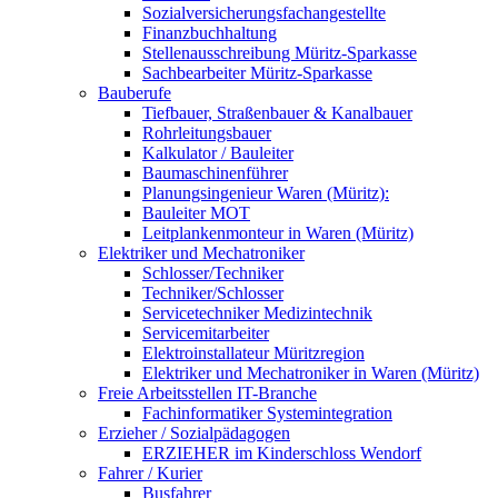
Sozialversicherungsfachangestellte
Finanzbuchhaltung
Stellenausschreibung Müritz-Sparkasse
Sachbearbeiter Müritz-Sparkasse
Bauberufe
Tiefbauer, Straßenbauer & Kanalbauer
Rohrleitungsbauer
Kalkulator / Bauleiter
Baumaschinenführer
Planungsingenieur Waren (Müritz):
Bauleiter MOT
Leitplankenmonteur in Waren (Müritz)
Elektriker und Mechatroniker
Schlosser/Techniker
Techniker/Schlosser
Servicetechniker Medizintechnik
Servicemitarbeiter
Elektroinstallateur Müritzregion
Elektriker und Mechatroniker in Waren (Müritz)
Freie Arbeitsstellen IT-Branche
Fachinformatiker Systemintegration
Erzieher / Sozialpädagogen
ERZIEHER im Kinderschloss Wendorf
Fahrer / Kurier
Busfahrer