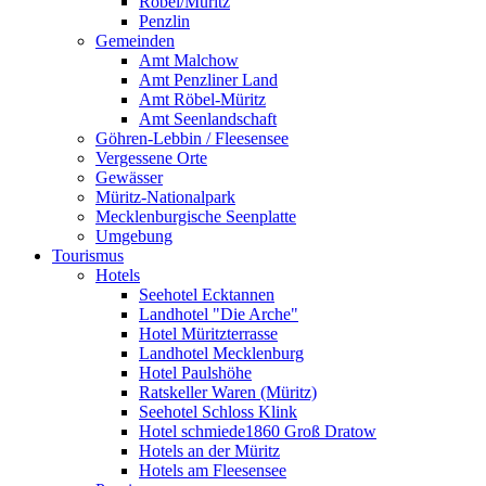
Röbel/Müritz
Penzlin
Gemeinden
Amt Malchow
Amt Penzliner Land
Amt Röbel-Müritz
Amt Seenlandschaft
Göhren-Lebbin / Fleesensee
Vergessene Orte
Gewässer
Müritz-Nationalpark
Mecklenburgische Seenplatte
Umgebung
Tourismus
Hotels
Seehotel Ecktannen
Landhotel "Die Arche"
Hotel Müritzterrasse
Landhotel Mecklenburg
Hotel Paulshöhe
Ratskeller Waren (Müritz)
Seehotel Schloss Klink
Hotel schmiede1860 Groß Dratow
Hotels an der Müritz
Hotels am Fleesensee