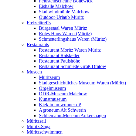
Feldsteinscheune Bollewick
Eishalle Malchow
Stadtwindmühle Malchow
Outdoor-Urlaub Müritz
Freizeittreffs
Bürgersaal Waren Müritz
Rotes Haus Waren (Müritz)
Schmetterlingshaus Waren (Müritz)
Restaurants
Restaurant Moritz Waren Müritz
Restaurant Ratskeller
Restaurant Paulshöhe
Restaurant Schmiede Groß Dratow
Museen
Müritzeum
Stadtgeschichtliches Museum Waren (Müritz)
Orgelmuseum
DDR-Museum Malchow
Kunstmuseum
Kiek in un wunner di!
Agroneum Alt Schwerin
Schliemann-Museum Ankershagen
Müritzsail
Müritz-Saga
Müritzschwimmen