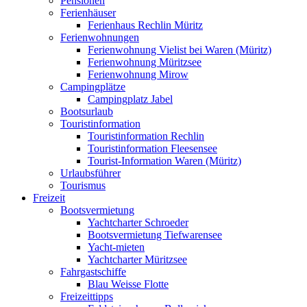
Pensionen
Ferienhäuser
Ferienhaus Rechlin Müritz
Ferienwohnungen
Ferienwohnung Vielist bei Waren (Müritz)
Ferienwohnung Müritzsee
Ferienwohnung Mirow
Campingplätze
Campingplatz Jabel
Bootsurlaub
Touristinformation
Touristinformation Rechlin
Touristinformation Fleesensee
Tourist-Information Waren (Müritz)
Urlaubsführer
Tourismus
Freizeit
Bootsvermietung
Yachtcharter Schroeder
Bootsvermietung Tiefwarensee
Yacht-mieten
Yachtcharter Müritzsee
Fahrgastschiffe
Blau Weisse Flotte
Freizeittipps