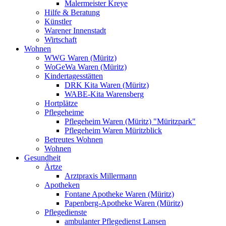
Malermeister Kreye
Hilfe & Beratung
Künstler
Warener Innenstadt
Wirtschaft
Wohnen
WWG Waren (Müritz)
WoGeWa Waren (Müritz)
Kindertagesstätten
DRK Kita Waren (Müritz)
WABE-Kita Warensberg
Hortplätze
Pflegeheime
Pflegeheim Waren (Müritz) "Müritzpark"
Pflegeheim Waren Müritzblick
Betreutes Wohnen
Wohnen
Gesundheit
Ärtze
Arztpraxis Millermann
Apotheken
Fontane Apotheke Waren (Müritz)
Papenberg-Apotheke Waren (Müritz)
Pflegedienste
ambulanter Pflegedienst Lansen