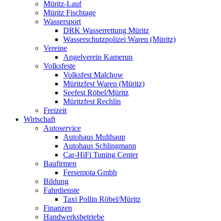
Müritz-Lauf
Müritz Fischtage
Wassersport
DRK Wasserrettung Müritz
Wasserschutzpolizei Waren (Müritz)
Vereine
Angelverein Kamerun
Volksfeste
Volksfest Malchow
Müritzfest Waren (Müritz)
Seefest Röbel/Müritz
Müritzfest Rechlin
Freizeit
Wirtschaft
Autoservice
Autohaus Multhaup
Autohaus Schlingmann
Car-HiFi Tuning Center
Baufirmen
Fersemota Gmbh
Bildung
Fahrdienste
Taxi Pollin Röbel/Müritz
Finanzen
Handwerksbetriebe