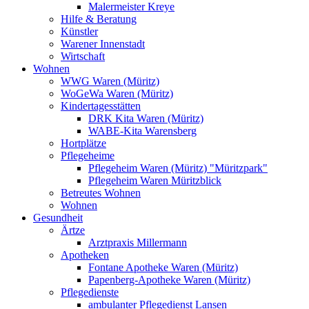
Malermeister Kreye
Hilfe & Beratung
Künstler
Warener Innenstadt
Wirtschaft
Wohnen
WWG Waren (Müritz)
WoGeWa Waren (Müritz)
Kindertagesstätten
DRK Kita Waren (Müritz)
WABE-Kita Warensberg
Hortplätze
Pflegeheime
Pflegeheim Waren (Müritz) "Müritzpark"
Pflegeheim Waren Müritzblick
Betreutes Wohnen
Wohnen
Gesundheit
Ärtze
Arztpraxis Millermann
Apotheken
Fontane Apotheke Waren (Müritz)
Papenberg-Apotheke Waren (Müritz)
Pflegedienste
ambulanter Pflegedienst Lansen