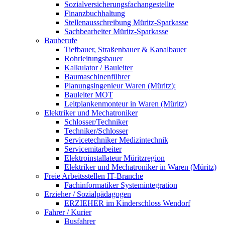
Sozialversicherungsfachangestellte
Finanzbuchhaltung
Stellenausschreibung Müritz-Sparkasse
Sachbearbeiter Müritz-Sparkasse
Bauberufe
Tiefbauer, Straßenbauer & Kanalbauer
Rohrleitungsbauer
Kalkulator / Bauleiter
Baumaschinenführer
Planungsingenieur Waren (Müritz):
Bauleiter MOT
Leitplankenmonteur in Waren (Müritz)
Elektriker und Mechatroniker
Schlosser/Techniker
Techniker/Schlosser
Servicetechniker Medizintechnik
Servicemitarbeiter
Elektroinstallateur Müritzregion
Elektriker und Mechatroniker in Waren (Müritz)
Freie Arbeitsstellen IT-Branche
Fachinformatiker Systemintegration
Erzieher / Sozialpädagogen
ERZIEHER im Kinderschloss Wendorf
Fahrer / Kurier
Busfahrer