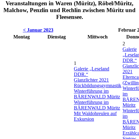
Veranstaltungen in Waren (Müritz), Röbel/Müritz,
Malchow, Penzlin und Rechlin zwischen Müritz und
Fleesensee.
< Januar 2023
Februar 
Montag
Dienstag
Mittwoch
Donne
2
Galerie
„Lesela
DDR.“
1
Glanzlic
Galerie „Leseland
2021
DDR.“
Elternca
Glanzlichter 2021
(Zwillin
Rückbildungsgymnastik
Winterf
Winterführung im
im
BÄRENWALD Müritz
BÄRE
Winterführung im
Müritz
BÄRENWALD Müritz
Winterf
Mit Waldohreulen auf
im
Exkursion
BÄRE
Müritz
Erzählc
Sietow