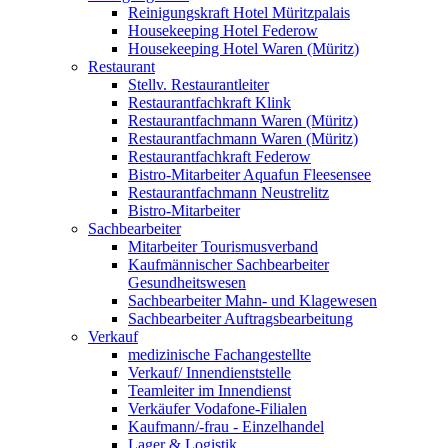
Reinigungskraft Hotel Müritzpalais
Housekeeping Hotel Federow
Housekeeping Hotel Waren (Müritz)
Restaurant
Stellv. Restaurantleiter
Restaurantfachkraft Klink
Restaurantfachmann Waren (Müritz)
Restaurantfachmann Waren (Müritz)
Restaurantfachkraft Federow
Bistro-Mitarbeiter Aquafun Fleesensee
Restaurantfachmann Neustrelitz
Bistro-Mitarbeiter
Sachbearbeiter
Mitarbeiter Tourismusverband
Kaufmännischer Sachbearbeiter
Gesundheitswesen
Sachbearbeiter Mahn- und Klagewesen
Sachbearbeiter Auftragsbearbeitung
Verkauf
medizinische Fachangestellte
Verkauf/ Innendienststelle
Teamleiter im Innendienst
Verkäufer Vodafone-Filialen
Kaufmann/-frau - Einzelhandel
Lager & Logistik