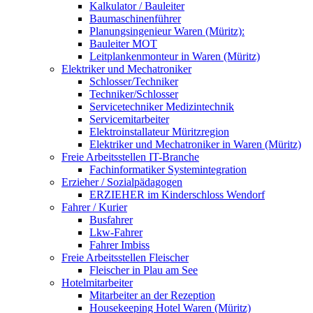
Kalkulator / Bauleiter
Baumaschinenführer
Planungsingenieur Waren (Müritz):
Bauleiter MOT
Leitplankenmonteur in Waren (Müritz)
Elektriker und Mechatroniker
Schlosser/Techniker
Techniker/Schlosser
Servicetechniker Medizintechnik
Servicemitarbeiter
Elektroinstallateur Müritzregion
Elektriker und Mechatroniker in Waren (Müritz)
Freie Arbeitsstellen IT-Branche
Fachinformatiker Systemintegration
Erzieher / Sozialpädagogen
ERZIEHER im Kinderschloss Wendorf
Fahrer / Kurier
Busfahrer
Lkw-Fahrer
Fahrer Imbiss
Freie Arbeitsstellen Fleischer
Fleischer in Plau am See
Hotelmitarbeiter
Mitarbeiter an der Rezeption
Housekeeping Hotel Waren (Müritz)