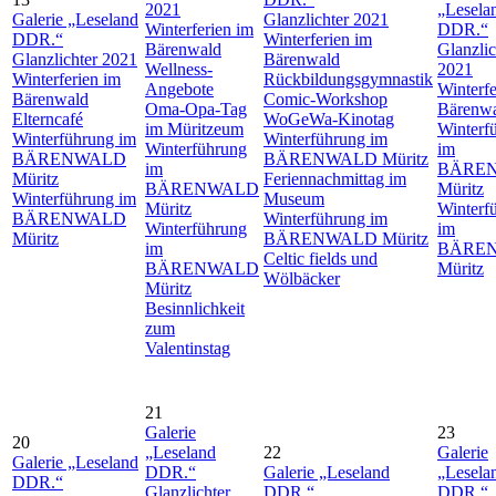
2021
„Lesela
Galerie „Leseland
Glanzlichter 2021
Winterferien im
DDR.“
DDR.“
Winterferien im
Bärenwald
Glanzlic
Glanzlichter 2021
Bärenwald
Wellness-
2021
Winterferien im
Rückbildungsgymnastik
Angebote
Winterfe
Bärenwald
Comic-Workshop
Oma-Opa-Tag
Bärenw
Elterncafé
WoGeWa-Kinotag
im Müritzeum
Winterf
Winterführung im
Winterführung im
Winterführung
im
BÄRENWALD
BÄRENWALD Müritz
im
BÄRE
Müritz
Feriennachmittag im
BÄRENWALD
Müritz
Winterführung im
Museum
Müritz
Winterf
BÄRENWALD
Winterführung im
Winterführung
im
Müritz
BÄRENWALD Müritz
im
BÄRE
Celtic fields und
BÄRENWALD
Müritz
Wölbäcker
Müritz
Besinnlichkeit
zum
Valentinstag
21
Galerie
23
20
„Leseland
22
Galerie
Galerie „Leseland
DDR.“
Galerie „Leseland
„Lesela
DDR.“
Glanzlichter
DDR.“
DDR.“