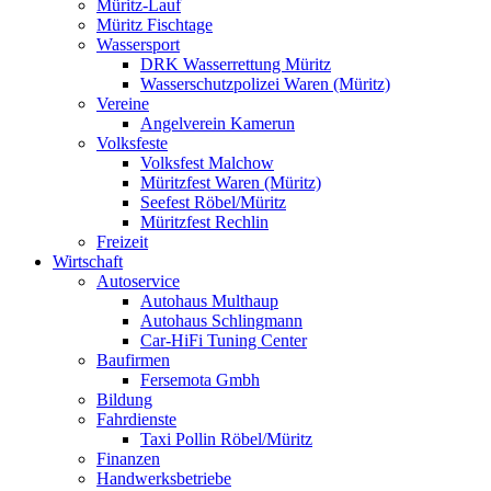
Müritz-Lauf
Müritz Fischtage
Wassersport
DRK Wasserrettung Müritz
Wasserschutzpolizei Waren (Müritz)
Vereine
Angelverein Kamerun
Volksfeste
Volksfest Malchow
Müritzfest Waren (Müritz)
Seefest Röbel/Müritz
Müritzfest Rechlin
Freizeit
Wirtschaft
Autoservice
Autohaus Multhaup
Autohaus Schlingmann
Car-HiFi Tuning Center
Baufirmen
Fersemota Gmbh
Bildung
Fahrdienste
Taxi Pollin Röbel/Müritz
Finanzen
Handwerksbetriebe