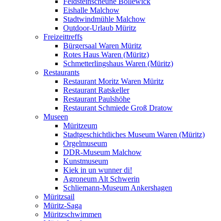
Feldsteinscheune Bollewick
Eishalle Malchow
Stadtwindmühle Malchow
Outdoor-Urlaub Müritz
Freizeittreffs
Bürgersaal Waren Müritz
Rotes Haus Waren (Müritz)
Schmetterlingshaus Waren (Müritz)
Restaurants
Restaurant Moritz Waren Müritz
Restaurant Ratskeller
Restaurant Paulshöhe
Restaurant Schmiede Groß Dratow
Museen
Müritzeum
Stadtgeschichtliches Museum Waren (Müritz)
Orgelmuseum
DDR-Museum Malchow
Kunstmuseum
Kiek in un wunner di!
Agroneum Alt Schwerin
Schliemann-Museum Ankershagen
Müritzsail
Müritz-Saga
Müritzschwimmen