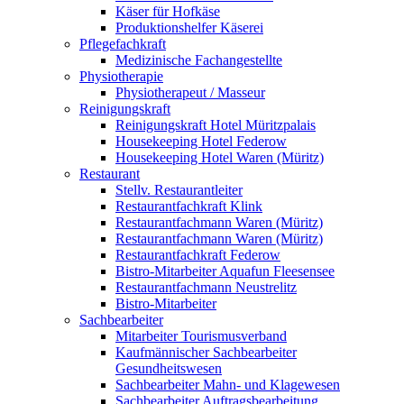
Käser für Hofkäse
Produktionshelfer Käserei
Pflegefachkraft
Medizinische Fachangestellte
Physiotherapie
Physiotherapeut / Masseur
Reinigungskraft
Reinigungskraft Hotel Müritzpalais
Housekeeping Hotel Federow
Housekeeping Hotel Waren (Müritz)
Restaurant
Stellv. Restaurantleiter
Restaurantfachkraft Klink
Restaurantfachmann Waren (Müritz)
Restaurantfachmann Waren (Müritz)
Restaurantfachkraft Federow
Bistro-Mitarbeiter Aquafun Fleesensee
Restaurantfachmann Neustrelitz
Bistro-Mitarbeiter
Sachbearbeiter
Mitarbeiter Tourismusverband
Kaufmännischer Sachbearbeiter
Gesundheitswesen
Sachbearbeiter Mahn- und Klagewesen
Sachbearbeiter Auftragsbearbeitung