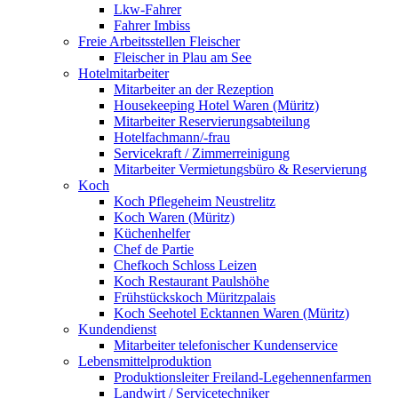
Lkw-Fahrer
Fahrer Imbiss
Freie Arbeitsstellen Fleischer
Fleischer in Plau am See
Hotelmitarbeiter
Mitarbeiter an der Rezeption
Housekeeping Hotel Waren (Müritz)
Mitarbeiter Reservierungsabteilung
Hotelfachmann/-frau
Servicekraft / Zimmerreinigung
Mitarbeiter Vermietungsbüro & Reservierung
Koch
Koch Pflegeheim Neustrelitz
Koch Waren (Müritz)
Küchenhelfer
Chef de Partie
Chefkoch Schloss Leizen
Koch Restaurant Paulshöhe
Frühstückskoch Müritzpalais
Koch Seehotel Ecktannen Waren (Müritz)
Kundendienst
Mitarbeiter telefonischer Kundenservice
Lebensmittelproduktion
Produktionsleiter Freiland-Legehennenfarmen
Landwirt / Servicetechniker