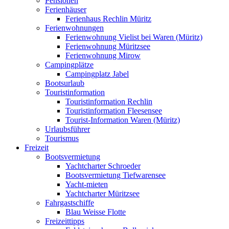
Pensionen
Ferienhäuser
Ferienhaus Rechlin Müritz
Ferienwohnungen
Ferienwohnung Vielist bei Waren (Müritz)
Ferienwohnung Müritzsee
Ferienwohnung Mirow
Campingplätze
Campingplatz Jabel
Bootsurlaub
Touristinformation
Touristinformation Rechlin
Touristinformation Fleesensee
Tourist-Information Waren (Müritz)
Urlaubsführer
Tourismus
Freizeit
Bootsvermietung
Yachtcharter Schroeder
Bootsvermietung Tiefwarensee
Yacht-mieten
Yachtcharter Müritzsee
Fahrgastschiffe
Blau Weisse Flotte
Freizeittipps