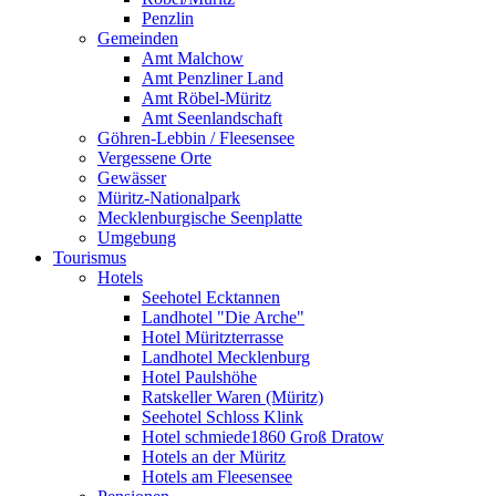
Penzlin
Gemeinden
Amt Malchow
Amt Penzliner Land
Amt Röbel-Müritz
Amt Seenlandschaft
Göhren-Lebbin / Fleesensee
Vergessene Orte
Gewässer
Müritz-Nationalpark
Mecklenburgische Seenplatte
Umgebung
Tourismus
Hotels
Seehotel Ecktannen
Landhotel "Die Arche"
Hotel Müritzterrasse
Landhotel Mecklenburg
Hotel Paulshöhe
Ratskeller Waren (Müritz)
Seehotel Schloss Klink
Hotel schmiede1860 Groß Dratow
Hotels an der Müritz
Hotels am Fleesensee