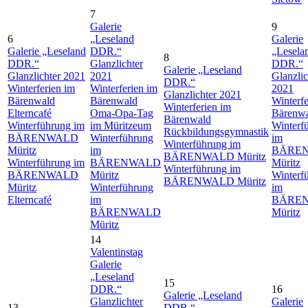
7
Galerie
9
6
„Leseland
Galerie
Galerie „Leseland
DDR.“
„Lesela
8
DDR.“
Glanzlichter
DDR.“
Galerie „Leseland
Glanzlichter 2021
2021
Glanzlic
DDR.“
Winterferien im
Winterferien im
2021
Glanzlichter 2021
Bärenwald
Bärenwald
Winterfe
Winterferien im
Elterncafé
Oma-Opa-Tag
Bärenw
Bärenwald
Winterführung im
im Müritzeum
Winterf
Rückbildungsgymnastik
BÄRENWALD
Winterführung
im
Winterführung im
Müritz
im
BÄRE
BÄRENWALD Müritz
Winterführung im
BÄRENWALD
Müritz
Winterführung im
BÄRENWALD
Müritz
Winterf
BÄRENWALD Müritz
Müritz
Winterführung
im
Elterncafé
im
BÄRE
BÄRENWALD
Müritz
Müritz
14
Valentinstag
Galerie
„Leseland
15
DDR.“
16
Galerie „Leseland
Glanzlichter
Galerie
13
DDR.“