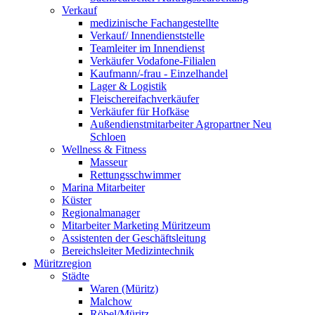
Verkauf
medizinische Fachangestellte
Verkauf/ Innendienststelle
Teamleiter im Innendienst
Verkäufer Vodafone-Filialen
Kaufmann/-frau - Einzelhandel
Lager & Logistik
Fleischereifachverkäufer
Verkäufer für Hofkäse
Außendienstmitarbeiter Agropartner Neu
Schloen
Wellness & Fitness
Masseur
Rettungsschwimmer
Marina Mitarbeiter
Küster
Regionalmanager
Mitarbeiter Marketing Müritzeum
Assistenten der Geschäftsleitung
Bereichsleiter Medizintechnik
Müritzregion
Städte
Waren (Müritz)
Malchow
Röbel/Müritz