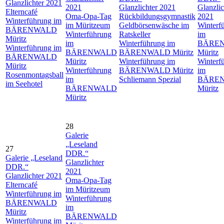
Glanzlichter 2021
2021
Glanzlichter 2021
Glanzlic
Elterncafé
Oma-Opa-Tag
Rückbildungsgymnastik
2021
Winterführung im
im Müritzeum
Geldbörsenwäsche im
Winterf
BÄRENWALD
Winterführung
Ratskeller
im
Müritz
im
Winterführung im
BÄRE
Winterführung im
BÄRENWALD
BÄRENWALD Müritz
Müritz
BÄRENWALD
Müritz
Winterführung im
Winterf
Müritz
Winterführung
BÄRENWALD Müritz
im
Rosenmontagsball
im
Schliemann Spezial
BÄRE
im Seehotel
BÄRENWALD
Müritz
Müritz
28
Galerie
„Leseland
27
DDR.“
Galerie „Leseland
Glanzlichter
DDR.“
2021
Glanzlichter 2021
Oma-Opa-Tag
Elterncafé
im Müritzeum
Winterführung im
Winterführung
BÄRENWALD
im
Müritz
BÄRENWALD
Winterführung im