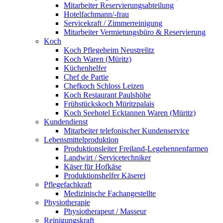
Mitarbeiter Reservierungsabteilung
Hotelfachmann/-frau
Servicekraft / Zimmerreinigung
Mitarbeiter Vermietungsbüro & Reservierung
Koch
Koch Pflegeheim Neustrelitz
Koch Waren (Müritz)
Küchenhelfer
Chef de Partie
Chefkoch Schloss Leizen
Koch Restaurant Paulshöhe
Frühstückskoch Müritzpalais
Koch Seehotel Ecktannen Waren (Müritz)
Kundendienst
Mitarbeiter telefonischer Kundenservice
Lebensmittelproduktion
Produktionsleiter Freiland-Legehennenfarmen
Landwirt / Servicetechniker
Käser für Hofkäse
Produktionshelfer Käserei
Pflegefachkraft
Medizinische Fachangestellte
Physiotherapie
Physiotherapeut / Masseur
Reinigungskraft