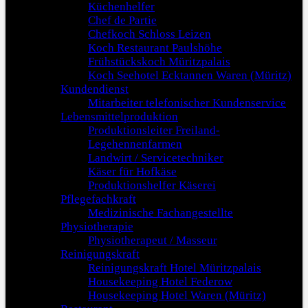
Küchenhelfer
Chef de Partie
Chefkoch Schloss Leizen
Koch Restaurant Paulshöhe
Frühstückskoch Müritzpalais
Koch Seehotel Ecktannen Waren (Müritz)
Kundendienst
Mitarbeiter telefonischer Kundenservice
Lebensmittelproduktion
Produktionsleiter Freiland-
Legehennenfarmen
Landwirt / Servicetechniker
Käser für Hofkäse
Produktionshelfer Käserei
Pflegefachkraft
Medizinische Fachangestellte
Physiotherapie
Physiotherapeut / Masseur
Reinigungskraft
Reinigungskraft Hotel Müritzpalais
Housekeeping Hotel Federow
Housekeeping Hotel Waren (Müritz)