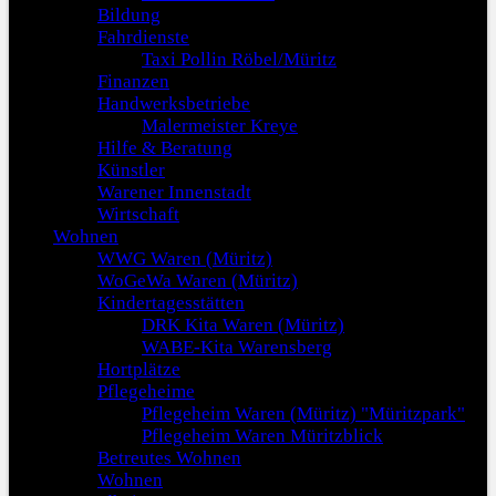
Bildung
Fahrdienste
Taxi Pollin Röbel/Müritz
Finanzen
Handwerksbetriebe
Malermeister Kreye
Hilfe & Beratung
Künstler
Warener Innenstadt
Wirtschaft
Wohnen
WWG Waren (Müritz)
WoGeWa Waren (Müritz)
Kindertagesstätten
DRK Kita Waren (Müritz)
WABE-Kita Warensberg
Hortplätze
Pflegeheime
Pflegeheim Waren (Müritz) "Müritzpark"
Pflegeheim Waren Müritzblick
Betreutes Wohnen
Wohnen