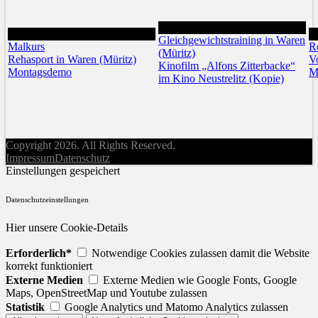
25
24
2
Gleichgewichtstraining in Waren
Malkurs
R
(Müritz)
Rehasport in Waren (Müritz)
V
Kinofilm „Alfons Zitterbacke“
Montagsdemo
M
im Kino Neustrelitz (Kopie)
Copyright 2026. All Rights Reserved.
Impressum
Datenschutz
Einstellungen gespeichert
Datenschutzeinstellungen
Hier unsere Cookie-Details
Erforderlich*
Notwendige Cookies zulassen damit die Website
korrekt funktioniert
Externe Medien
Externe Medien wie Google Fonts, Google
Maps, OpenStreetMap und Youtube zulassen
Statistik
Google Analytics und Matomo Analytics zulassen