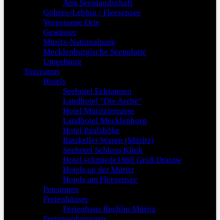
Amt Seenlandschaft
Göhren-Lebbin / Fleesensee
Vergessene Orte
Gewässer
Müritz-Nationalpark
Mecklenburgische Seenplatte
Umgebung
Tourismus
Hotels
Seehotel Ecktannen
Landhotel "Die Arche"
Hotel Müritzterrasse
Landhotel Mecklenburg
Hotel Paulshöhe
Ratskeller Waren (Müritz)
Seehotel Schloss Klink
Hotel schmiede1860 Groß Dratow
Hotels an der Müritz
Hotels am Fleesensee
Pensionen
Ferienhäuser
Ferienhaus Rechlin Müritz
Ferienwohnungen