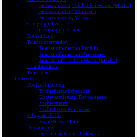
Ferienwohnung Vielist bei Waren (Müritz)
Ferienwohnung Müritzsee
Ferienwohnung Mirow
Campingplätze
Campingplatz Jabel
Bootsurlaub
Touristinformation
Touristinformation Rechlin
Touristinformation Fleesensee
Tourist-Information Waren (Müritz)
Urlaubsführer
Tourismus
Freizeit
Bootsvermietung
Yachtcharter Schroeder
Bootsvermietung Tiefwarensee
Yacht-mieten
Yachtcharter Müritzsee
Fahrgastschiffe
Blau Weisse Flotte
Freizeittipps
Feldsteinscheune Bollewick