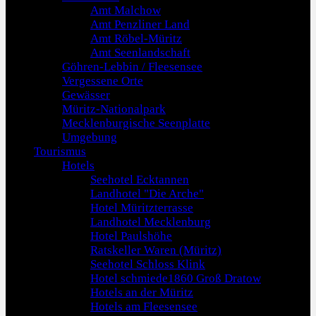
Amt Malchow
Amt Penzliner Land
Amt Röbel-Müritz
Amt Seenlandschaft
Göhren-Lebbin / Fleesensee
Vergessene Orte
Gewässer
Müritz-Nationalpark
Mecklenburgische Seenplatte
Umgebung
Tourismus
Hotels
Seehotel Ecktannen
Landhotel "Die Arche"
Hotel Müritzterrasse
Landhotel Mecklenburg
Hotel Paulshöhe
Ratskeller Waren (Müritz)
Seehotel Schloss Klink
Hotel schmiede1860 Groß Dratow
Hotels an der Müritz
Hotels am Fleesensee