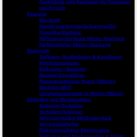
Ausbildung zum Kaufmann für Tourismus
und Freizeit
Finanzen
Bürokraft
Sozialversicherungsfachangestellte
Finanzbuchhaltung
Stellenausschreibung Müritz-Sparkasse
Sachbearbeiter Müritz-Sparkasse
Bauberufe
Tiefbauer, Straßenbauer & Kanalbauer
Rohrleitungsbauer
Kalkulator / Bauleiter
Baumaschinenführer
Planungsingenieur Waren (Müritz):
Bauleiter MOT
Leitplankenmonteur in Waren (Müritz)
Elektriker und Mechatroniker
Schlosser/Techniker
Techniker/Schlosser
Servicetechniker Medizintechnik
Servicemitarbeiter
Elektroinstallateur Müritzregion
Elektriker und Mechatroniker in Waren