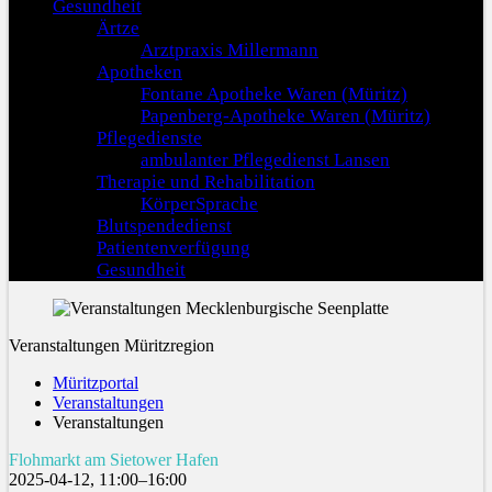
Gesundheit
Ärtze
Arztpraxis Millermann
Apotheken
Fontane Apotheke Waren (Müritz)
Papenberg-Apotheke Waren (Müritz)
Pflegedienste
ambulanter Pflegedienst Lansen
Therapie und Rehabilitation
KörperSprache
Blutspendedienst
Patientenverfügung
Gesundheit
Veranstaltungen Müritzregion
Müritzportal
Veranstaltungen
Veranstaltungen
Flohmarkt am Sietower Hafen
2025-04-12, 11:00–16:00