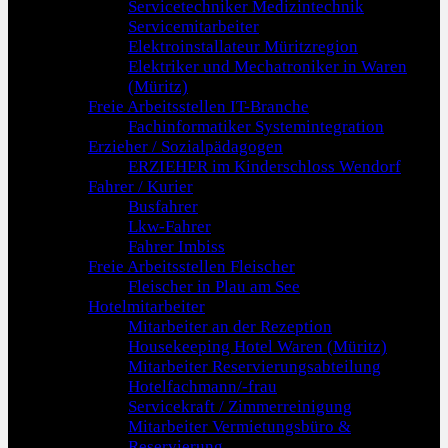
Servicetechniker Medizintechnik
Servicemitarbeiter
Elektroinstallateur Müritzregion
Elektriker und Mechatroniker in Waren
(Müritz)
Freie Arbeitsstellen IT-Branche
Fachinformatiker Systemintegration
Erzieher / Sozialpädagogen
ERZIEHER im Kinderschloss Wendorf
Fahrer / Kurier
Busfahrer
Lkw-Fahrer
Fahrer Imbiss
Freie Arbeitsstellen Fleischer
Fleischer in Plau am See
Hotelmitarbeiter
Mitarbeiter an der Rezeption
Housekeeping Hotel Waren (Müritz)
Mitarbeiter Reservierungsabteilung
Hotelfachmann/-frau
Servicekraft / Zimmerreinigung
Mitarbeiter Vermietungsbüro &
Reservierung