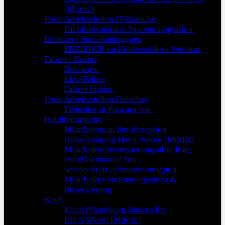
(Müritz)
Freie Arbeitsstellen IT-Branche
Fachinformatiker Systemintegration
Erzieher / Sozialpädagogen
ERZIEHER im Kinderschloss Wendorf
Fahrer / Kurier
Busfahrer
Lkw-Fahrer
Fahrer Imbiss
Freie Arbeitsstellen Fleischer
Fleischer in Plau am See
Hotelmitarbeiter
Mitarbeiter an der Rezeption
Housekeeping Hotel Waren (Müritz)
Mitarbeiter Reservierungsabteilung
Hotelfachmann/-frau
Servicekraft / Zimmerreinigung
Mitarbeiter Vermietungsbüro &
Reservierung
Koch
Koch Pflegeheim Neustrelitz
Koch Waren (Müritz)