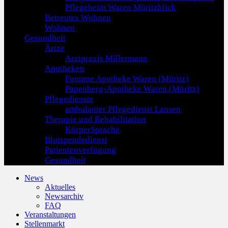
Pflegeheim Waren Müritzblick
Betreutes Wohnen
Wohnen
Gesundheit
Ärtze
Arztpraxis Millermann
Apotheken
Fontane Apotheke Waren (Müritz)
Papenberg-Apotheke Waren (Müritz)
Pflegedienste
ambulanter Pflegedienst Lansen
Therapie und Rehabilitation
KörperSprache
Blutspendedienst
Patientenverfügung
Gesundheit
News
Aktuelles
Newsarchiv
FAQ
Veranstaltungen
Stellenmarkt