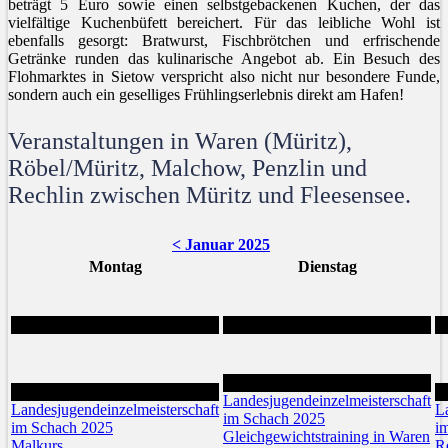
beträgt 5 Euro sowie einen selbstgebackenen Kuchen, der das
vielfältige Kuchenbüfett bereichert. Für das leibliche Wohl ist
ebenfalls gesorgt: Bratwurst, Fischbrötchen und erfrischende
Getränke runden das kulinarische Angebot ab. Ein Besuch des
Flohmarktes in Sietow verspricht also nicht nur besondere Funde,
sondern auch ein geselliges Frühlingserlebnis direkt am Hafen!
Veranstaltungen in Waren (Müritz),
Röbel/Müritz, Malchow, Penzlin und
Rechlin zwischen Müritz und Fleesensee.
< Januar 2025
Montag
Dienstag
4
3
5
Landesjugendeinzelmeisterschaft
Landesjugendeinzelmeisterschaft
L
im Schach 2025
im Schach 2025
i
Gleichgewichtstraining in Waren
Malkurs
R