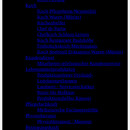
Koch
Koch Pflegeheim Neustrelitz
Koch Waren (Müritz)
Küchenhelfer
Chef de Partie
Chefkoch Schloss Leizen
Koch Restaurant Paulshöhe
Frühstückskoch Müritzpalais
Koch Seehotel Ecktannen Waren (Müritz)
Kundendienst
Mitarbeiter telefonischer Kundenservice
Lebensmittelproduktion
Produktionsleiter Freiland-
Legehennenfarmen
Landwirt / Servicetechniker
Käser für Hofkäse
Produktionshelfer Käserei
Pflegefachkraft
Medizinische Fachangestellte
Physiotherapie
Physiotherapeut / Masseur
Reinigungskraft