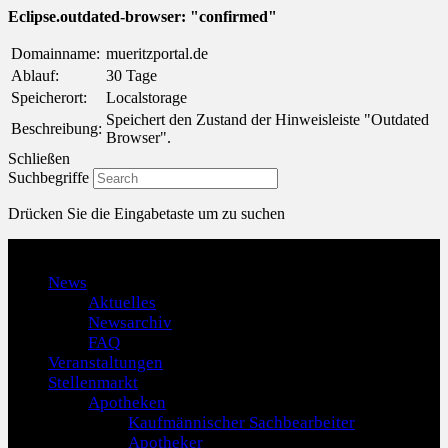
Eclipse.outdated-browser: "confirmed"
Domainname:
mueritzportal.de
Ablauf:
30 Tage
Speicherort:
Localstorage
Speichert den Zustand der Hinweisleiste "Outdated
Beschreibung:
Browser".
Schließen
Suchbegriffe
Drücken Sie die Eingabetaste um zu suchen
Menu
News
Aktuelles
Newsarchiv
FAQ
Veranstaltungen
Stellenmarkt
Apotheken
Kaufmännischer Sachbearbeiter
Apotheker