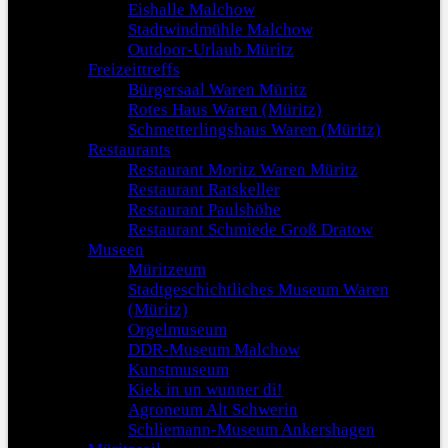
Eishalle Malchow
Stadtwindmühle Malchow
Outdoor-Urlaub Müritz
Freizeittreffs
Bürgersaal Waren Müritz
Rotes Haus Waren (Müritz)
Schmetterlingshaus Waren (Müritz)
Restaurants
Restaurant Moritz Waren Müritz
Restaurant Ratskeller
Restaurant Paulshöhe
Restaurant Schmiede Groß Dratow
Museen
Müritzeum
Stadtgeschichtliches Museum Waren
(Müritz)
Orgelmuseum
DDR-Museum Malchow
Kunstmuseum
Kiek in un wunner di!
Agroneum Alt Schwerin
Schliemann-Museum Ankershagen