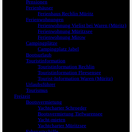
Pensionen
Ferienhäuser
Ferienhaus Rechlin Müritz
Ferienwohnungen
Ferienwohnung Vielist bei Waren (Müritz)
Ferienwohnung Müritzsee
Ferienwohnung Mirow
Campingplätze
Campingplatz Jabel
Bootsurlaub
Touristinformation
Touristinformation Rechlin
Touristinformation Fleesensee
Tourist-Information Waren (Müritz)
Urlaubsführer
Tourismus
Freizeit
Bootsvermietung
Yachtcharter Schroeder
Bootsvermietung Tiefwarensee
Yacht-mieten
Yachtcharter Müritzsee
Fahrgastschiffe