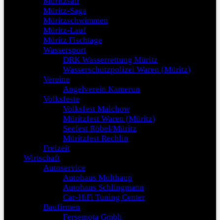
Müritzsail
Müritz-Saga
Müritzschwimmen
Müritz-Lauf
Müritz Fischtage
Wassersport
DRK Wasserrettung Müritz
Wasserschutzpolizei Waren (Müritz)
Vereine
Angelverein Kamerun
Volksfeste
Volksfest Malchow
Müritzfest Waren (Müritz)
Seefest Röbel/Müritz
Müritzfest Rechlin
Freizeit
Wirtschaft
Autoservice
Autohaus Multhaup
Autohaus Schlingmann
Car-HiFi Tuning Center
Baufirmen
Fersemota Gmbh