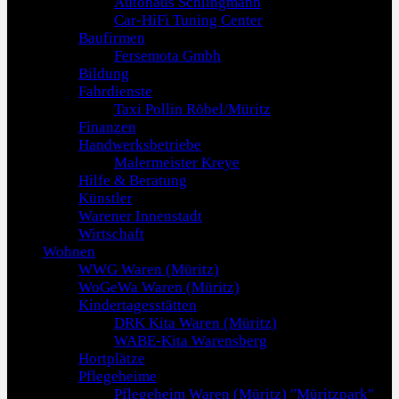
Autohaus Schlingmann
Car-HiFi Tuning Center
Baufirmen
Fersemota Gmbh
Bildung
Fahrdienste
Taxi Pollin Röbel/Müritz
Finanzen
Handwerksbetriebe
Malermeister Kreye
Hilfe & Beratung
Künstler
Warener Innenstadt
Wirtschaft
Wohnen
WWG Waren (Müritz)
WoGeWa Waren (Müritz)
Kindertagesstätten
DRK Kita Waren (Müritz)
WABE-Kita Warensberg
Hortplätze
Pflegeheime
Pflegeheim Waren (Müritz) "Müritzpark"