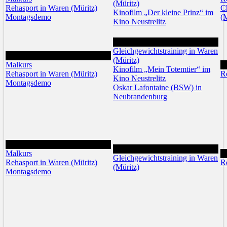
(Müritz)
Rehasport in Waren (Müritz)
C
Kinofilm „Der kleine Prinz“ im
Montagsdemo
(M
Kino Neustrelitz
11
Gleichgewichtstraining in Waren
10
(Müritz)
Malkurs
1
Kinofilm „Mein Totemtier“ im
Rehasport in Waren (Müritz)
R
Kino Neustrelitz
Montagsdemo
Oskar Lafontaine (BSW) in
Neubrandenburg
17
18
Malkurs
1
Gleichgewichtstraining in Waren
Rehasport in Waren (Müritz)
R
(Müritz)
Montagsdemo