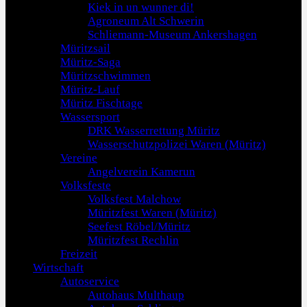
Kiek in un wunner di!
Agroneum Alt Schwerin
Schliemann-Museum Ankershagen
Müritzsail
Müritz-Saga
Müritzschwimmen
Müritz-Lauf
Müritz Fischtage
Wassersport
DRK Wasserrettung Müritz
Wasserschutzpolizei Waren (Müritz)
Vereine
Angelverein Kamerun
Volksfeste
Volksfest Malchow
Müritzfest Waren (Müritz)
Seefest Röbel/Müritz
Müritzfest Rechlin
Freizeit
Wirtschaft
Autoservice
Autohaus Multhaup