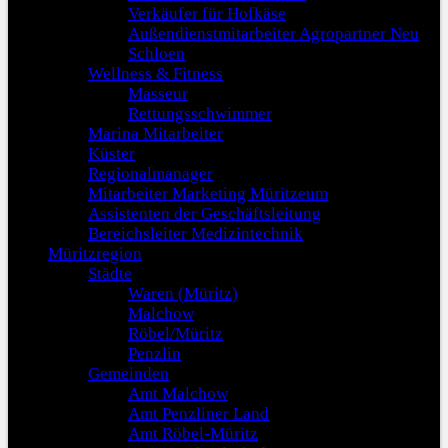
Verkäufer für Hofkäse
Außendienstmitarbeiter Agropartner Neu
Schloen
Wellness & Fitness
Masseur
Rettungsschwimmer
Marina Mitarbeiter
Küster
Regionalmanager
Mitarbeiter Marketing Müritzeum
Assistenten der Geschäftsleitung
Bereichsleiter Medizintechnik
Müritzregion
Städte
Waren (Müritz)
Malchow
Röbel/Müritz
Penzlin
Gemeinden
Amt Malchow
Amt Penzliner Land
Amt Röbel-Müritz