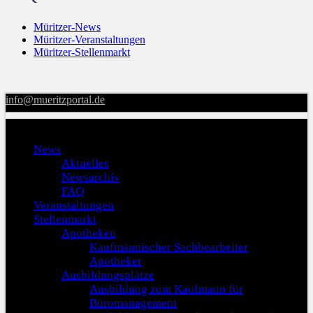
Müritzer-News
Müritzer-Veranstaltungen
Müritzer-Stellenmarkt
info@mueritzportal.de
Menu
News
Aktuelles
Newsarchiv
FAQ
Veranstaltungen
Stellenmarkt
Apotheken
Kaufmännischer Sachbearbeiter
Apotheker
Ausbildungsplätze
Ausbildung zum Kaufmann für
Büromanagement