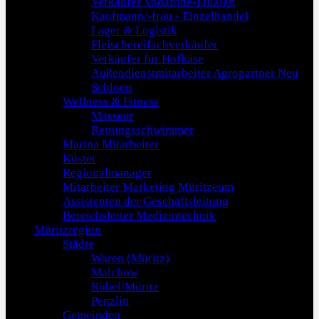
Verkäufer Vodafone-Filialen
Kaufmann/-frau - Einzelhandel
Lager & Logistik
Fleischereifachverkäufer
Verkäufer für Hofkäse
Außendienstmitarbeiter Agropartner Neu
Schloen
Wellness & Fitness
Masseur
Rettungsschwimmer
Marina Mitarbeiter
Küster
Regionalmanager
Mitarbeiter Marketing Müritzeum
Assistenten der Geschäftsleitung
Bereichsleiter Medizintechnik
Müritzregion
Städte
Waren (Müritz)
Malchow
Röbel/Müritz
Penzlin
Gemeinden