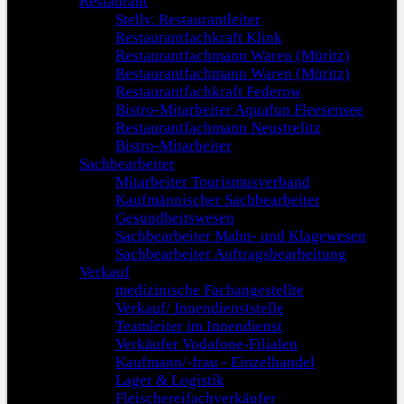
Restaurant
Stellv. Restaurantleiter
Restaurantfachkraft Klink
Restaurantfachmann Waren (Müritz)
Restaurantfachmann Waren (Müritz)
Restaurantfachkraft Federow
Bistro-Mitarbeiter Aquafun Fleesensee
Restaurantfachmann Neustrelitz
Bistro-Mitarbeiter
Sachbearbeiter
Mitarbeiter Tourismusverband
Kaufmännischer Sachbearbeiter
Gesundheitswesen
Sachbearbeiter Mahn- und Klagewesen
Sachbearbeiter Auftragsbearbeitung
Verkauf
medizinische Fachangestellte
Verkauf/ Innendienststelle
Teamleiter im Innendienst
Verkäufer Vodafone-Filialen
Kaufmann/-frau - Einzelhandel
Lager & Logistik
Fleischereifachverkäufer