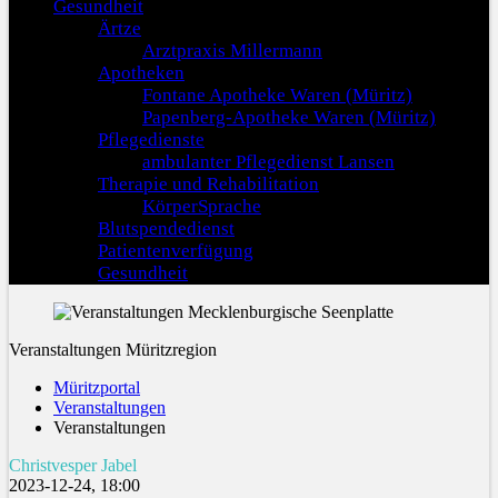
Gesundheit
Ärtze
Arztpraxis Millermann
Apotheken
Fontane Apotheke Waren (Müritz)
Papenberg-Apotheke Waren (Müritz)
Pflegedienste
ambulanter Pflegedienst Lansen
Therapie und Rehabilitation
KörperSprache
Blutspendedienst
Patientenverfügung
Gesundheit
Veranstaltungen Müritzregion
Müritzportal
Veranstaltungen
Veranstaltungen
Christvesper Jabel
2023-12-24, 18:00