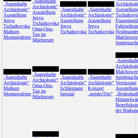
„Sagenhafte
„Sagenhafte
6
7
Archäologi
Archäologie“
Archäologie“
„Sagenhafte
„Sagenhafte
Ausstellun
Ausstellung
Ausstellung
Archäologie“
Archäologie“
Tschaikovs
Jenya
Jenya
Ausstellung
Ausstellung
Frauentagsl
Tschaikovska
Tschaikovska
Jenya
Jenya
Fahrradtou
Oma-Opa-
Malkurs
Tschaikovska
Tschaikovska
Neubrande
Tag im
Montagsdemo
Malchower
Müritzeum
Spielenach
15
„Sagenhaft
Archäologi
12
11
13
14
Malchower
„Sagenhafte
„Sagenhafte
„Sagenhafte
„Sagenhafte
Spielenach
Archäologie“
Archäologie“
Archäologie“
Archäologie“
Vernissage
Oma-Opa-
Malkurs
Schliemann
Konzert
Ausstellun
Tag im
Montagsdemo
Spezial
„geisterTrio“
„Bodenhaf
Müritzeum
Himmelwär
Benefizkon
der Bigban
19
22