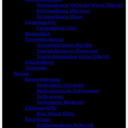
Ferienwohnung Vielist bei Waren (Müritz)
Ferienwohnung Müritzsee
Ferienwohnung Mirow
Campingplätze
Campingplatz Jabel
Bootsurlaub
Touristinformation
Touristinformation Rechlin
Touristinformation Fleesensee
Tourist-Information Waren (Müritz)
Urlaubsführer
Tourismus
Freizeit
Bootsvermietung
Yachtcharter Schroeder
Bootsvermietung Tiefwarensee
Yacht-mieten
Yachtcharter Müritzsee
Fahrgastschiffe
Blau Weisse Flotte
Freizeittipps
Feldsteinscheune Bollewick