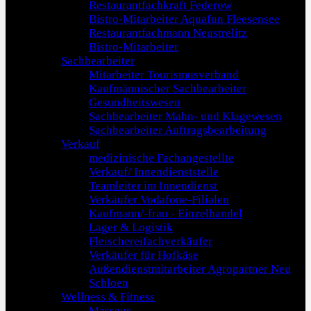
Restaurantfachkraft Federow
Bistro-Mitarbeiter Aquafun Fleesensee
Restaurantfachmann Neustrelitz
Bistro-Mitarbeiter
Sachbearbeiter
Mitarbeiter Tourismusverband
Kaufmännischer Sachbearbeiter
Gesundheitswesen
Sachbearbeiter Mahn- und Klagewesen
Sachbearbeiter Auftragsbearbeitung
Verkauf
medizinische Fachangestellte
Verkauf/ Innendienststelle
Teamleiter im Innendienst
Verkäufer Vodafone-Filialen
Kaufmann/-frau - Einzelhandel
Lager & Logistik
Fleischereifachverkäufer
Verkäufer für Hofkäse
Außendienstmitarbeiter Agropartner Neu
Schloen
Wellness & Fitness
Masseur