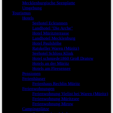
Mecklenburgische Seenplatte
Umgebung
Tourismus
Hotels
Seehotel Ecktannen
Landhotel "Die Arche"
Hotel Müritzterrasse
Landhotel Mecklenburg
Hotel Paulshöhe
Ratskeller Waren (Müritz)
Seehotel Schloss Klink
Hotel schmiede1860 Groß Dratow
Hotels an der Müritz
Hotels am Fleesensee
Pensionen
Ferienhäuser
Ferienhaus Rechlin Müritz
Ferienwohnungen
Ferienwohnung Vielist bei Waren (Müritz)
Ferienwohnung Müritzsee
Ferienwohnung Mirow
Campingplätze