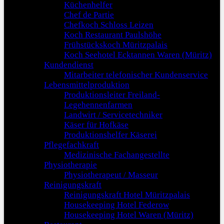
Küchenhelfer
Chef de Partie
Chefkoch Schloss Leizen
Koch Restaurant Paulshöhe
Frühstückskoch Müritzpalais
Koch Seehotel Ecktannen Waren (Müritz)
Kundendienst
Mitarbeiter telefonischer Kundenservice
Lebensmittelproduktion
Produktionsleiter Freiland-
Legehennenfarmen
Landwirt / Servicetechniker
Käser für Hofkäse
Produktionshelfer Käserei
Pflegefachkraft
Medizinische Fachangestellte
Physiotherapie
Physiotherapeut / Masseur
Reinigungskraft
Reinigungskraft Hotel Müritzpalais
Housekeeping Hotel Federow
Housekeeping Hotel Waren (Müritz)