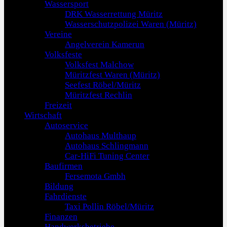
Wassersport
DRK Wasserrettung Müritz
Wasserschutzpolizei Waren (Müritz)
Vereine
Angelverein Kamerun
Volksfeste
Volksfest Malchow
Müritzfest Waren (Müritz)
Seefest Röbel/Müritz
Müritzfest Rechlin
Freizeit
Wirtschaft
Autoservice
Autohaus Multhaup
Autohaus Schlingmann
Car-HiFi Tuning Center
Baufirmen
Fersemota Gmbh
Bildung
Fahrdienste
Taxi Pollin Röbel/Müritz
Finanzen
Handwerksbetriebe