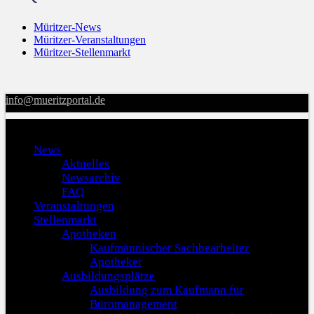
Müritzer-News
Müritzer-Veranstaltungen
Müritzer-Stellenmarkt
info@mueritzportal.de
Menu
News
Aktuelles
Newsarchiv
FAQ
Veranstaltungen
Stellenmarkt
Apotheken
Kaufmännischer Sachbearbeiter
Apotheker
Ausbildungsplätze
Ausbildung zum Kaufmann für
Büromanagement