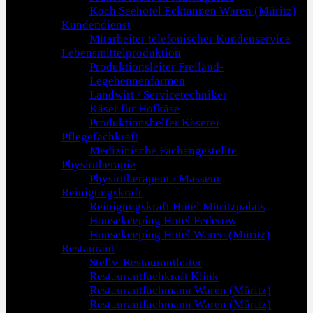
Koch Seehotel Ecktannen Waren (Müritz)
Kundendienst
Mitarbeiter telefonischer Kundenservice
Lebensmittelproduktion
Produktionsleiter Freiland-
Legehennenfarmen
Landwirt / Servicetechniker
Käser für Hofkäse
Produktionshelfer Käserei
Pflegefachkraft
Medizinische Fachangestellte
Physiotherapie
Physiotherapeut / Masseur
Reinigungskraft
Reinigungskraft Hotel Müritzpalais
Housekeeping Hotel Federow
Housekeeping Hotel Waren (Müritz)
Restaurant
Stellv. Restaurantleiter
Restaurantfachkraft Klink
Restaurantfachmann Waren (Müritz)
Restaurantfachmann Waren (Müritz)