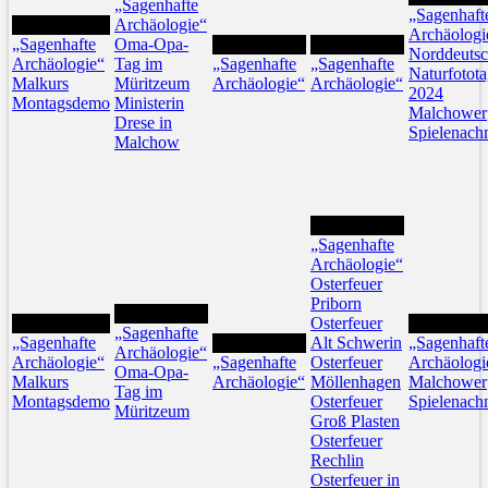
„Sagenhafte
„Sagenhaft
18
Archäologie“
Archäologi
„Sagenhafte
Oma-Opa-
20
21
Norddeuts
Archäologie“
Tag im
„Sagenhafte
„Sagenhafte
Naturfotot
Malkurs
Müritzeum
Archäologie“
Archäologie“
2024
Montagsdemo
Ministerin
Malchower
Drese in
Spielenach
Malchow
28
„Sagenhafte
Archäologie“
Osterfeuer
Priborn
26
25
Osterfeuer
29
„Sagenhafte
„Sagenhafte
27
Alt Schwerin
„Sagenhaft
Archäologie“
Archäologie“
„Sagenhafte
Osterfeuer
Archäologi
Oma-Opa-
Malkurs
Archäologie“
Möllenhagen
Malchower
Tag im
Montagsdemo
Osterfeuer
Spielenach
Müritzeum
Groß Plasten
Osterfeuer
Rechlin
Osterfeuer in