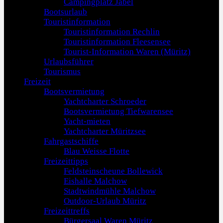
Campingplatz Jabel
Bootsurlaub
Touristinformation
Touristinformation Rechlin
Touristinformation Fleesensee
Tourist-Information Waren (Müritz)
Urlaubsführer
Tourismus
Freizeit
Bootsvermietung
Yachtcharter Schroeder
Bootsvermietung Tiefwarensee
Yacht-mieten
Yachtcharter Müritzsee
Fahrgastschiffe
Blau Weisse Flotte
Freizeittipps
Feldsteinscheune Bollewick
Eishalle Malchow
Stadtwindmühle Malchow
Outdoor-Urlaub Müritz
Freizeittreffs
Bürgersaal Waren Müritz