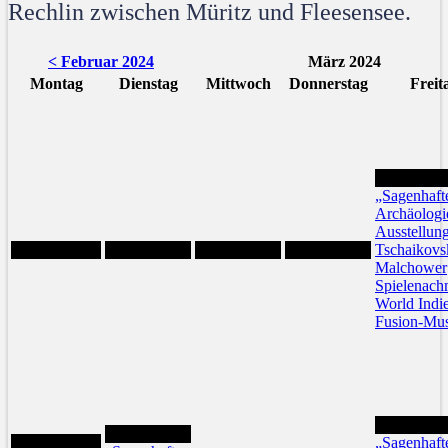
Rechlin zwischen Müritz und Fleesensee.
< Februar 2024
März 2024
Montag
Dienstag
Mittwoch
Donnerstag
Freit
1
„Sagenhaft
Archäologi
Ausstellun
Tschaikovs
Malchower
Spielenach
World Indi
Fusion-Mus
8
5
4
„Sagenhaft