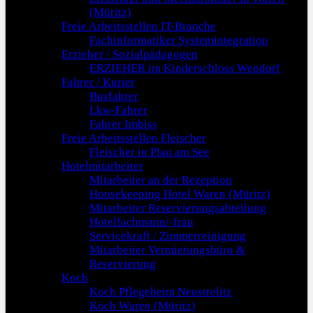
(Müritz)
Freie Arbeitsstellen IT-Branche
Fachinformatiker Systemintegration
Erzieher / Sozialpädagogen
ERZIEHER im Kinderschloss Wendorf
Fahrer / Kurier
Busfahrer
Lkw-Fahrer
Fahrer Imbiss
Freie Arbeitsstellen Fleischer
Fleischer in Plau am See
Hotelmitarbeiter
Mitarbeiter an der Rezeption
Housekeeping Hotel Waren (Müritz)
Mitarbeiter Reservierungsabteilung
Hotelfachmann/-frau
Servicekraft / Zimmerreinigung
Mitarbeiter Vermietungsbüro &
Reservierung
Koch
Koch Pflegeheim Neustrelitz
Koch Waren (Müritz)