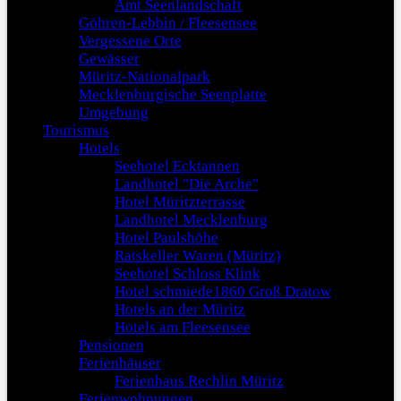
Amt Seenlandschaft
Göhren-Lebbin / Fleesensee
Vergessene Orte
Gewässer
Müritz-Nationalpark
Mecklenburgische Seenplatte
Umgebung
Tourismus
Hotels
Seehotel Ecktannen
Landhotel "Die Arche"
Hotel Müritzterrasse
Landhotel Mecklenburg
Hotel Paulshöhe
Ratskeller Waren (Müritz)
Seehotel Schloss Klink
Hotel schmiede1860 Groß Dratow
Hotels an der Müritz
Hotels am Fleesensee
Pensionen
Ferienhäuser
Ferienhaus Rechlin Müritz
Ferienwohnungen