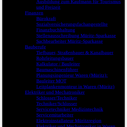
Ausbildung zum Kaufmann für Tourismus
und Freizeit
Finanzen
Bürokraft
Sozialversicherungsfachangestellte
Finanzbuchhaltung
Stellenausschreibung Müritz-Sparkasse
Sachbearbeiter Müritz-Sparkasse
Bauberufe
Tiefbauer, Straßenbauer & Kanalbauer
Rohrleitungsbauer
Kalkulator / Bauleiter
Baumaschinenführer
Planungsingenieur Waren (Müritz):
Bauleiter MOT
Leitplankenmonteur in Waren (Müritz)
Elektriker und Mechatroniker
Schlosser/Techniker
Techniker/Schlosser
Servicetechniker Medizintechnik
Servicemitarbeiter
Elektroinstallateur Müritzregion
Elektriker und Mechatroniker in Waren