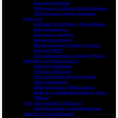
Finanzbuchhaltung
Stellenausschreibung Müritz-Sparkasse
Sachbearbeiter Müritz-Sparkasse
Bauberufe
Tiefbauer, Straßenbauer & Kanalbauer
Rohrleitungsbauer
Kalkulator / Bauleiter
Baumaschinenführer
Planungsingenieur Waren (Müritz):
Bauleiter MOT
Leitplankenmonteur in Waren (Müritz)
Elektriker und Mechatroniker
Schlosser/Techniker
Techniker/Schlosser
Servicetechniker Medizintechnik
Servicemitarbeiter
Elektroinstallateur Müritzregion
Elektriker und Mechatroniker in Waren
(Müritz)
Freie Arbeitsstellen IT-Branche
Fachinformatiker Systemintegration
Erzieher / Sozialpädagogen