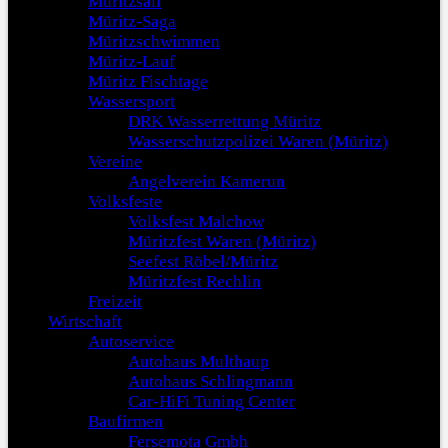
Müritzsail
Müritz-Saga
Müritzschwimmen
Müritz-Lauf
Müritz Fischtage
Wassersport
DRK Wasserrettung Müritz
Wasserschutzpolizei Waren (Müritz)
Vereine
Angelverein Kamerun
Volksfeste
Volksfest Malchow
Müritzfest Waren (Müritz)
Seefest Röbel/Müritz
Müritzfest Rechlin
Freizeit
Wirtschaft
Autoservice
Autohaus Multhaup
Autohaus Schlingmann
Car-HiFi Tuning Center
Baufirmen
Fersemota Gmbh