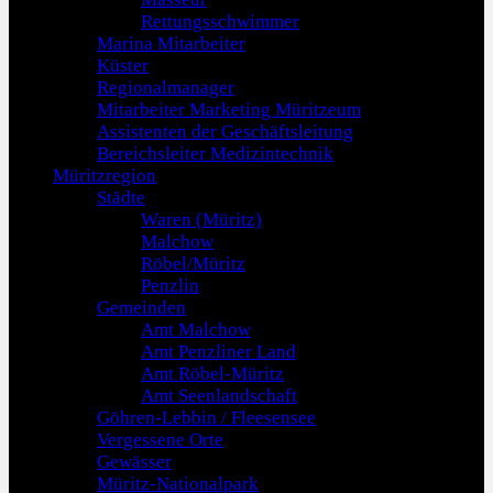
Rettungsschwimmer
Marina Mitarbeiter
Küster
Regionalmanager
Mitarbeiter Marketing Müritzeum
Assistenten der Geschäftsleitung
Bereichsleiter Medizintechnik
Müritzregion
Städte
Waren (Müritz)
Malchow
Röbel/Müritz
Penzlin
Gemeinden
Amt Malchow
Amt Penzliner Land
Amt Röbel-Müritz
Amt Seenlandschaft
Göhren-Lebbin / Fleesensee
Vergessene Orte
Gewässer
Müritz-Nationalpark