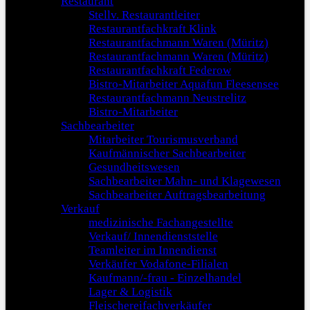
Restaurant
Stellv. Restaurantleiter
Restaurantfachkraft Klink
Restaurantfachmann Waren (Müritz)
Restaurantfachmann Waren (Müritz)
Restaurantfachkraft Federow
Bistro-Mitarbeiter Aquafun Fleesensee
Restaurantfachmann Neustrelitz
Bistro-Mitarbeiter
Sachbearbeiter
Mitarbeiter Tourismusverband
Kaufmännischer Sachbearbeiter
Gesundheitswesen
Sachbearbeiter Mahn- und Klagewesen
Sachbearbeiter Auftragsbearbeitung
Verkauf
medizinische Fachangestellte
Verkauf/ Innendienststelle
Teamleiter im Innendienst
Verkäufer Vodafone-Filialen
Kaufmann/-frau - Einzelhandel
Lager & Logistik
Fleischereifachverkäufer