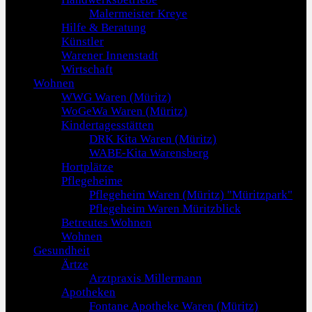
Malermeister Kreye
Hilfe & Beratung
Künstler
Warener Innenstadt
Wirtschaft
Wohnen
WWG Waren (Müritz)
WoGeWa Waren (Müritz)
Kindertagesstätten
DRK Kita Waren (Müritz)
WABE-Kita Warensberg
Hortplätze
Pflegeheime
Pflegeheim Waren (Müritz) "Müritzpark"
Pflegeheim Waren Müritzblick
Betreutes Wohnen
Wohnen
Gesundheit
Ärtze
Arztpraxis Millermann
Apotheken
Fontane Apotheke Waren (Müritz)