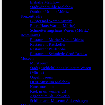
Eishalle Malchow
Stadtwindmühle Malchow
Outdoor-Urlaub Müritz
Freizeittreffs
Bürgersaal Waren Müritz
Rotes Haus Waren (Müritz)
Schmetterlingshaus Waren (Müritz)
Restaurants
Restaurant Moritz Waren Müritz
Restaurant Ratskeller
Restaurant Paulshöhe
Restaurant Schmiede Groß Dratow
Museen
Müritzeum
Stadtgeschichtliches Museum Waren
(Müritz)
Orgelmuseum
DDR-Museum Malchow
Kunstmuseum
Kiek in un wunner di!
Agroneum Alt Schwerin
Schliemann-Museum Ankershagen