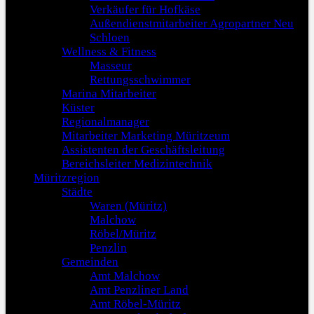
Verkäufer für Hofkäse
Außendienstmitarbeiter Agropartner Neu
Schloen
Wellness & Fitness
Masseur
Rettungsschwimmer
Marina Mitarbeiter
Küster
Regionalmanager
Mitarbeiter Marketing Müritzeum
Assistenten der Geschäftsleitung
Bereichsleiter Medizintechnik
Müritzregion
Städte
Waren (Müritz)
Malchow
Röbel/Müritz
Penzlin
Gemeinden
Amt Malchow
Amt Penzliner Land
Amt Röbel-Müritz