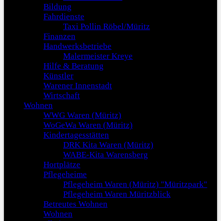
Bildung
Fahrdienste
Taxi Pollin Röbel/Müritz
Finanzen
Handwerksbetriebe
Malermeister Kreye
Hilfe & Beratung
Künstler
Warener Innenstadt
Wirtschaft
Wohnen
WWG Waren (Müritz)
WoGeWa Waren (Müritz)
Kindertagesstätten
DRK Kita Waren (Müritz)
WABE-Kita Warensberg
Hortplätze
Pflegeheime
Pflegeheim Waren (Müritz) "Müritzpark"
Pflegeheim Waren Müritzblick
Betreutes Wohnen
Wohnen