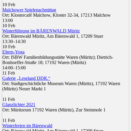
10 Feb
Malchower Spielenachmittag
Ort: Klostercafé Malchow, Kloster 32-34, 17213 Malchow
13:00
10 Feb
Winterführung im BÄRENWALD Müritz
Ort: Bärenwald Müritz, Am Bärenwald 1, 17209 Stuer
13:30–14:30
10 Feb
Eltern-Yoga
Ort: ISBW Familienbildungsstätte Waren (Müritz); Dietrich-
Bonhoeffer-Straße 18; 17192 Waren (Müritz)
14:00–15:00
11 Feb
Galerie „Leseland DDR.“
Ort: Stadtgeschichtliche Museum Waren (Müritz), 17192 Waren
(Müritz) Neuer Markt 1
11 Feb
Glanzlichter 2021
Ort: Müritzeum 17192 Waren (Müritz), Zur Steinmole 1
11 Feb
Winterferien im Bärenwald
Ort: Bärenwald Müritz, Am Bärenwald 1, 17209 Stuer