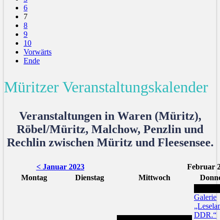
6
7
8
9
10
Vorwärts
Ende
Müritzer Veranstaltungskalender
Veranstaltungen in Waren (Müritz),
Röbel/Müritz, Malchow, Penzlin und
Rechlin zwischen Müritz und Fleesensee.
< Januar 2023
Februar 
Montag
Dienstag
Mittwoch
Donne
2
Galerie
„Lesela
DDR.“
1