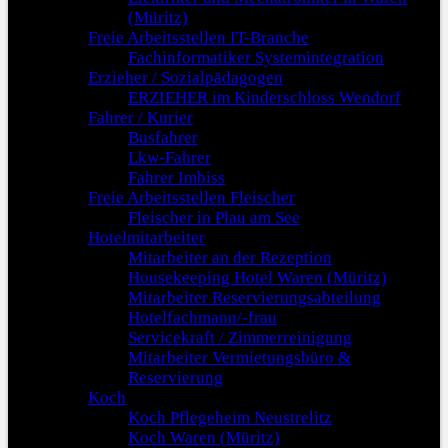
(Müritz)
Freie Arbeitsstellen IT-Branche
Fachinformatiker Systemintegration
Erzieher / Sozialpädagogen
ERZIEHER im Kinderschloss Wendorf
Fahrer / Kurier
Busfahrer
Lkw-Fahrer
Fahrer Imbiss
Freie Arbeitsstellen Fleischer
Fleischer in Plau am See
Hotelmitarbeiter
Mitarbeiter an der Rezeption
Housekeeping Hotel Waren (Müritz)
Mitarbeiter Reservierungsabteilung
Hotelfachmann/-frau
Servicekraft / Zimmerreinigung
Mitarbeiter Vermietungsbüro &
Reservierung
Koch
Koch Pflegeheim Neustrelitz
Koch Waren (Müritz)