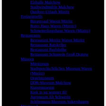
Eishalle Malchow
Stadtwindmühle Malchow
Outdoor-Urlaub Müritz
Freizeittreffs
Bürgersaal Waren Müritz
Rotes Haus Waren (Müritz)
Schmetterlingshaus Waren (Müritz)
Restaurants
Restaurant Moritz Waren Müritz
Restaurant Ratskeller
Restaurant Paulshöhe
Restaurant Schmiede Groß Dratow
Museen
Müritzeum
Stadtgeschichtliches Museum Waren
(Müritz)
Orgelmuseum
DDR-Museum Malchow
Kunstmuseum
Kiek in un wunner di!
Agroneum Alt Schwerin
Schliemann-Museum Ankershagen