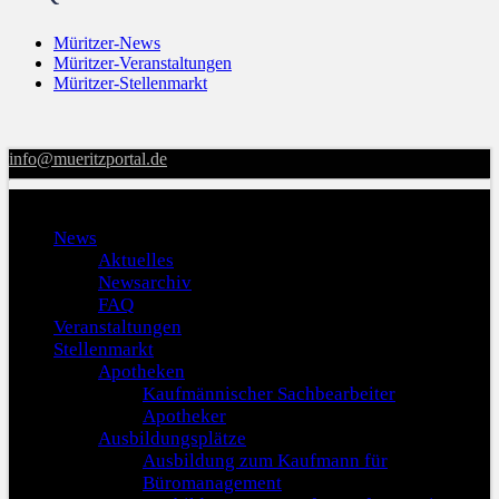
Müritzer-News
Müritzer-Veranstaltungen
Müritzer-Stellenmarkt
info@mueritzportal.de
Menu
News
Aktuelles
Newsarchiv
FAQ
Veranstaltungen
Stellenmarkt
Apotheken
Kaufmännischer Sachbearbeiter
Apotheker
Ausbildungsplätze
Ausbildung zum Kaufmann für
Büromanagement