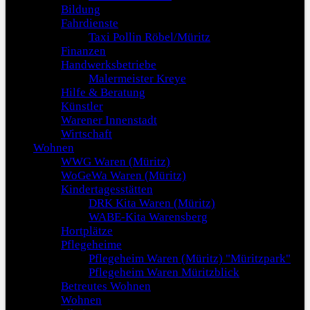
Bildung
Fahrdienste
Taxi Pollin Röbel/Müritz
Finanzen
Handwerksbetriebe
Malermeister Kreye
Hilfe & Beratung
Künstler
Warener Innenstadt
Wirtschaft
Wohnen
WWG Waren (Müritz)
WoGeWa Waren (Müritz)
Kindertagesstätten
DRK Kita Waren (Müritz)
WABE-Kita Warensberg
Hortplätze
Pflegeheime
Pflegeheim Waren (Müritz) "Müritzpark"
Pflegeheim Waren Müritzblick
Betreutes Wohnen
Wohnen