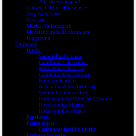
Amt Seenlandschaft
Göhren-Lebbin / Fleesensee
Vergessene Orte
Gewässer
Müritz-Nationalpark
Mecklenburgische Seenplatte
Umgebung
Tourismus
Hotels
Seehotel Ecktannen
Landhotel "Die Arche"
Hotel Müritzterrasse
Landhotel Mecklenburg
Hotel Paulshöhe
Ratskeller Waren (Müritz)
Seehotel Schloss Klink
Hotel schmiede1860 Groß Dratow
Hotels an der Müritz
Hotels am Fleesensee
Pensionen
Ferienhäuser
Ferienhaus Rechlin Müritz
Ferienwohnungen