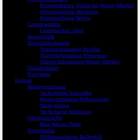
Ferienwohnung Vielist bei Waren (Müritz)
Ferienwohnung Müritzsee
Ferienwohnung Mirow
Campingplätze
Campingplatz Jabel
Bootsurlaub
Touristinformation
Touristinformation Rechlin
Touristinformation Fleesensee
Tourist-Information Waren (Müritz)
Urlaubsführer
Tourismus
Freizeit
Bootsvermietung
Yachtcharter Schroeder
Bootsvermietung Tiefwarensee
Yacht-mieten
Yachtcharter Müritzsee
Fahrgastschiffe
Blau Weisse Flotte
Freizeittipps
Feldsteinscheune Bollewick