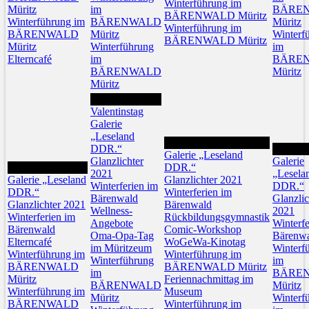
Winterführung im
Müritz
im
BÄRE
BÄRENWALD Müritz
Winterführung im
BÄRENWALD
Müritz
Winterführung im
BÄRENWALD
Müritz
Winterf
BÄRENWALD Müritz
Müritz
Winterführung
im
Elterncafé
im
BÄRE
BÄRENWALD
Müritz
Müritz
14
Valentinstag
Galerie
„Leseland
15
DDR.“
16
Galerie „Leseland
Glanzlichter
Galerie
13
DDR.“
2021
„Lesela
Galerie „Leseland
Glanzlichter 2021
Winterferien im
DDR.“
DDR.“
Winterferien im
Bärenwald
Glanzlic
Glanzlichter 2021
Bärenwald
Wellness-
2021
Winterferien im
Rückbildungsgymnastik
Angebote
Winterfe
Bärenwald
Comic-Workshop
Oma-Opa-Tag
Bärenw
Elterncafé
WoGeWa-Kinotag
im Müritzeum
Winterf
Winterführung im
Winterführung im
Winterführung
im
BÄRENWALD
BÄRENWALD Müritz
im
BÄRE
Müritz
Feriennachmittag im
BÄRENWALD
Müritz
Winterführung im
Museum
Müritz
Winterf
BÄRENWALD
Winterführung im