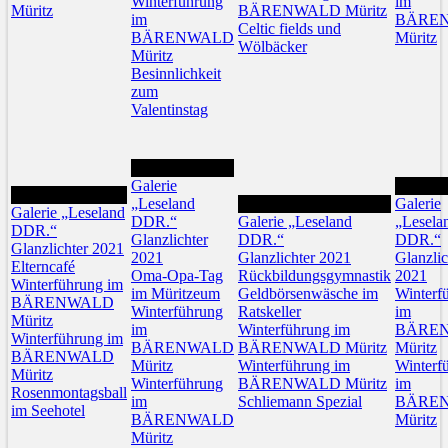
Winterführung
im
Müritz
BÄRENWALD Müritz
im
BÄRE
Celtic fields und
BÄRENWALD
Müritz
Wölbäcker
Müritz
Besinnlichkeit
zum
Valentinstag
21
Galerie
23
20
„Leseland
22
Galerie
Galerie „Leseland
DDR.“
Galerie „Leseland
„Lesela
DDR.“
Glanzlichter
DDR.“
DDR.“
Glanzlichter 2021
2021
Glanzlichter 2021
Glanzlic
Elterncafé
Oma-Opa-Tag
Rückbildungsgymnastik
2021
Winterführung im
im Müritzeum
Geldbörsenwäsche im
Winterf
BÄRENWALD
Winterführung
Ratskeller
im
Müritz
im
Winterführung im
BÄRE
Winterführung im
BÄRENWALD
BÄRENWALD Müritz
Müritz
BÄRENWALD
Müritz
Winterführung im
Winterf
Müritz
Winterführung
BÄRENWALD Müritz
im
Rosenmontagsball
im
Schliemann Spezial
BÄRE
im Seehotel
BÄRENWALD
Müritz
Müritz