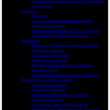
Ausbildung zum Kaufmann für Tourismus
und Freizeit
Finanzen
Bürokraft
Sozialversicherungsfachangestellte
Finanzbuchhaltung
Stellenausschreibung Müritz-Sparkasse
Sachbearbeiter Müritz-Sparkasse
Bauberufe
Tiefbauer, Straßenbauer & Kanalbauer
Rohrleitungsbauer
Kalkulator / Bauleiter
Baumaschinenführer
Planungsingenieur Waren (Müritz):
Bauleiter MOT
Leitplankenmonteur in Waren (Müritz)
Elektriker und Mechatroniker
Schlosser/Techniker
Techniker/Schlosser
Servicetechniker Medizintechnik
Servicemitarbeiter
Elektroinstallateur Müritzregion
Elektriker und Mechatroniker in Waren