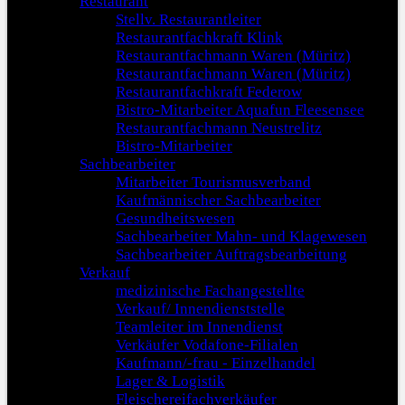
Restaurant
Stellv. Restaurantleiter
Restaurantfachkraft Klink
Restaurantfachmann Waren (Müritz)
Restaurantfachmann Waren (Müritz)
Restaurantfachkraft Federow
Bistro-Mitarbeiter Aquafun Fleesensee
Restaurantfachmann Neustrelitz
Bistro-Mitarbeiter
Sachbearbeiter
Mitarbeiter Tourismusverband
Kaufmännischer Sachbearbeiter
Gesundheitswesen
Sachbearbeiter Mahn- und Klagewesen
Sachbearbeiter Auftragsbearbeitung
Verkauf
medizinische Fachangestellte
Verkauf/ Innendienststelle
Teamleiter im Innendienst
Verkäufer Vodafone-Filialen
Kaufmann/-frau - Einzelhandel
Lager & Logistik
Fleischereifachverkäufer