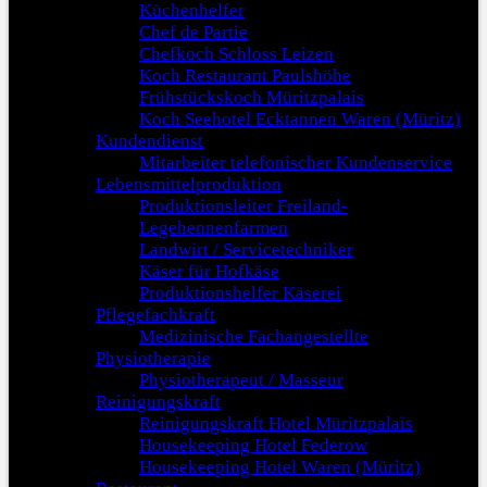
Küchenhelfer
Chef de Partie
Chefkoch Schloss Leizen
Koch Restaurant Paulshöhe
Frühstückskoch Müritzpalais
Koch Seehotel Ecktannen Waren (Müritz)
Kundendienst
Mitarbeiter telefonischer Kundenservice
Lebensmittelproduktion
Produktionsleiter Freiland-
Legehennenfarmen
Landwirt / Servicetechniker
Käser für Hofkäse
Produktionshelfer Käserei
Pflegefachkraft
Medizinische Fachangestellte
Physiotherapie
Physiotherapeut / Masseur
Reinigungskraft
Reinigungskraft Hotel Müritzpalais
Housekeeping Hotel Federow
Housekeeping Hotel Waren (Müritz)