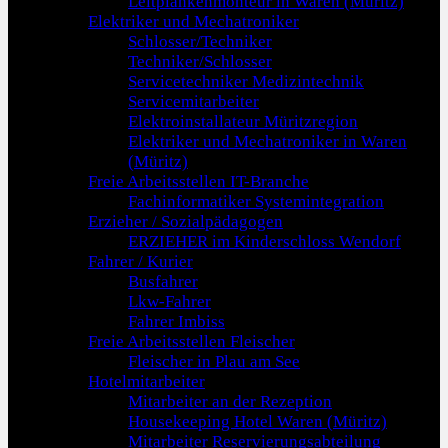
Leitplankenmonteur in Waren (Müritz)
Elektriker und Mechatroniker
Schlosser/Techniker
Techniker/Schlosser
Servicetechniker Medizintechnik
Servicemitarbeiter
Elektroinstallateur Müritzregion
Elektriker und Mechatroniker in Waren
(Müritz)
Freie Arbeitsstellen IT-Branche
Fachinformatiker Systemintegration
Erzieher / Sozialpädagogen
ERZIEHER im Kinderschloss Wendorf
Fahrer / Kurier
Busfahrer
Lkw-Fahrer
Fahrer Imbiss
Freie Arbeitsstellen Fleischer
Fleischer in Plau am See
Hotelmitarbeiter
Mitarbeiter an der Rezeption
Housekeeping Hotel Waren (Müritz)
Mitarbeiter Reservierungsabteilung