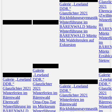
Glanzlic
Galerie „Leseland
2021
DDR.“
Elternca
Glanzlichter 2021
(Zwillin
Rückbildungsgymnastik
Winterf
Winterführung im
im
BÄRENWALD Müritz
BÄRE
Winterführung im
Müritz
BÄRENWALD Müritz
Winterf
Mit Waldohreulen auf
im
Exkursion
BÄRE
Müritz
Erzählc
Sietow
7
Galerie
9
6
„Leseland
Galerie
Galerie „Leseland
DDR.“
„Lesela
8
DDR.“
Glanzlichter
DDR.“
Galerie „Leseland
Glanzlichter 2021
2021
Glanzlic
DDR.“
Winterferien im
Winterferien im
2021
Glanzlichter 2021
Bärenwald
Bärenwald
Winterfe
Winterferien im
Elterncafé
Oma-Opa-Tag
Bärenw
Bärenwald
Winterführung im
im Müritzeum
Winterf
Rückbildungsgymnastik
BÄRENWALD
Winterführung
im