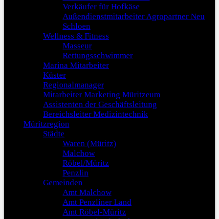
Verkäufer für Hofkäse
Außendienstmitarbeiter Agropartner Neu
Schloen
Wellness & Fitness
Masseur
Rettungsschwimmer
Marina Mitarbeiter
Küster
Regionalmanager
Mitarbeiter Marketing Müritzeum
Assistenten der Geschäftsleitung
Bereichsleiter Medizintechnik
Müritzregion
Städte
Waren (Müritz)
Malchow
Röbel/Müritz
Penzlin
Gemeinden
Amt Malchow
Amt Penzliner Land
Amt Röbel-Müritz