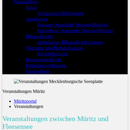
Gesundheit
Ärtze
Arztpraxis Millermann
Apotheken
Fontane Apotheke Waren (Müritz)
Papenberg-Apotheke Waren (Müritz)
Pflegedienste
ambulanter Pflegedienst Lansen
Therapie und Rehabilitation
KörperSprache
Blutspendedienst
Patientenverfügung
Gesundheit
Veranstaltungen Müritz
Müritzportal
Veranstaltungen
Veranstaltungen zwischen Müritz und
Fleesensee