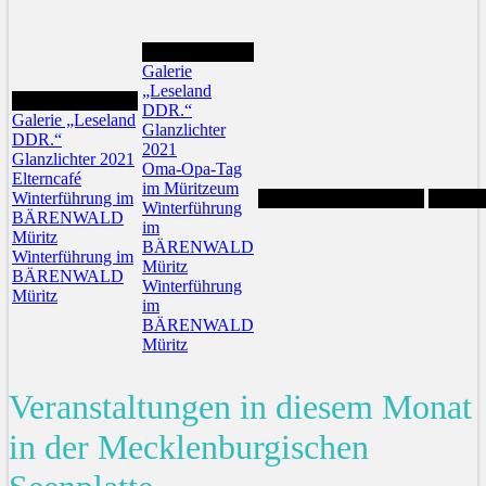
28
Galerie
„Leseland
27
DDR.“
Galerie „Leseland
Glanzlichter
DDR.“
2021
Glanzlichter 2021
Oma-Opa-Tag
Elterncafé
im Müritzeum
Winterführung im
Winterführung
BÄRENWALD
im
Müritz
BÄRENWALD
Winterführung im
Müritz
BÄRENWALD
Winterführung
Müritz
im
BÄRENWALD
Müritz
Veranstaltungen in diesem Monat
in der Mecklenburgischen